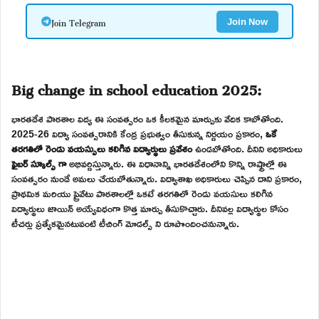
Join Telegram
Join Now
Big change in school education 2025:
భారతదేశ పాఠశాల విద్య ఈ సంవత్సరం ఒక కీలకమైన మార్పుకు వేదిక కాబోతోంది.
2025-26 విద్యా సంవత్సరానికి కేంద్ర ప్రభుత్వం తీసుకున్న నిర్ణయం ప్రకారం,
ఒకే
తరగతిలో రెండు వయస్సులు కలిగిన విద్యార్థులు ప్రవేశం
ఉండబోతోంది. దీనిని అధికారులు
ఫైబర్ స్కూల్స్ గా
అభివర్ణిస్తున్నారు. ఈ విధానాన్ని భారతదేశంలోని కొన్ని రాష్ట్రాల్లో ఈ
సంవత్సరం నుండే అమలు చేయబోతున్నారు. విద్యాశాఖ అధికారులు చెప్పిన దాని ప్రకారం,
ప్రాథమిక మరియు ప్రైవేటు పాఠశాలల్లో ఒకటే తరగతిలో రెండు వయసులు కలిగిన
విద్యార్థులు జాయిన్ అయ్యేవిధంగా కొత్త మార్పు తీసుకొచ్చారు. దీనివల్ల విద్యార్థుల కోసం
టీచర్లు ప్రత్యేకమైనటువంటి టీచింగ్ మోడల్స్ ని రూపొందించనున్నారు.