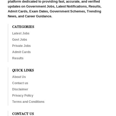
platform dedicated to providing fast, accurate, and verified
updates on Government Jobs, Latest Notifications, Results,
Admit Cards, Exam Dates, Government Schemes, Trending
News, and Career Guidance.
CATEGORIES
Latest Jobs
Govt Jobs
Private Jobs
Admit Cards
Results
QUICK LINKS
About Us
Contact us
Disclaimer
Privacy Policy
Terms and Conditions
CONTACT US