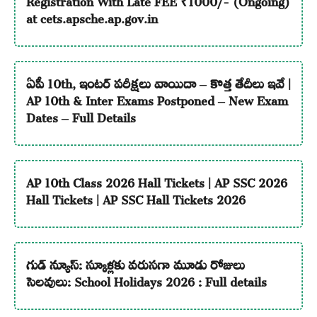
at cets.apsche.ap.gov.in
ఏపీ 10th, ఇంటర్ పరీక్షలు వాయిదా – కొత్త తేదీలు ఇవే |
AP 10th & Inter Exams Postponed – New Exam
Dates – Full Details
AP 10th Class 2026 Hall Tickets | AP SSC 2026
Hall Tickets | AP SSC Hall Tickets 2026
గుడ్ న్యూస్: స్కూళ్లకు వరుసగా మూడు రోజులు
సెలవులు: School Holidays 2026 : Full details