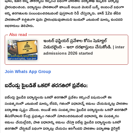
షూస్, ఇతర అన్ని సౌకర్యాలు కల్పించే విధంగా పాఠశాల విద్యాశాఖ ఇప్పటికే ఏర్పాట్లు
ప్రారంభించింది. విద్యార్థులు పాఠశాలలో జాయిన్ అయిన వెంటనే బుక్స్ అందించే విధంగా
అన్ని తరగతులకు సంబంధించినటువంటి పుస్తకాలని రెడీ చేస్తున్నారు. జూన్ 12వ తేదీన
పాఠశాలలో కచ్చితంగా పునః ప్రారంభమవుతాయని ఇందులో ఎటువంటి మార్పు ఉండదని
అధికారులు తెలిపారు.
ఇంటర్ ఫస్టియర్ ప్రవేశాల కోసం షెడ్యూల్
విడుదలైంది – ఇలా దరఖాస్తులు చేసుకోండి. | inter
admissions 2026 started
Join Whats App Group
ఐదేండ్లు పైబడితే ఒకటో తరగతిలో ప్రవేశం:
ఐదేండ్లు పైబడిన విద్యార్థులను ఒకటో తరగతిలో ప్రవేశం కల్పించే విషయంలో ఈ
సంవత్సరంలో ఎటువంటి మార్పు లేదని, గతంలో విధానాన్నే అమలు చేయనున్నట్లు పాఠశాల
విద్యాశాఖ స్పష్టం చేసింది. అయితే ఆరు సంవత్సరాల పైబడిన విద్యార్థులను ఒకటో తరగతిలో
తీసుకోవాలని కేంద్ర ప్రభుత్వం గతంలో సూచించినటువంటి విధానాన్ని ఈ సంవత్సరం
అమలు చేయట్లేదని, పాత విధానాన్ని అమలు చేస్తూ ఐదేళ్లు పైబడిన విద్యార్థులను ఒకటో
తరగతిలో చేర్చుకునే విధంగా ఏర్పాట్లు చేయడం జరిగిందని పాఠశాల విద్యాశాఖ డైరెక్టర్