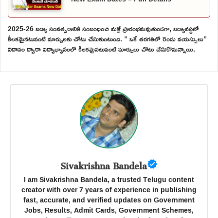
2025-26 విద్యా సంవత్సరానికి సంబంధించి మళ్లీ ప్రారంభమవుతుండగా, విద్యావస్థలో
కీలకమైనటువంటి మార్పులకు చోటు చేసుకుంటుంది. ” ఒకే తరగతిలో రెండు వయస్సులు”
నిదానం ద్వారా విద్యాభ్యాసంలో కీలకమైనటువంటి మార్పులు చోటు చేసుకోనున్నాయి.
Sivakrishna Bandela
I am Sivakrishna Bandela, a trusted Telugu content
creator with over 7 years of experience in publishing
fast, accurate, and verified updates on Government
Jobs, Results, Admit Cards, Government Schemes,