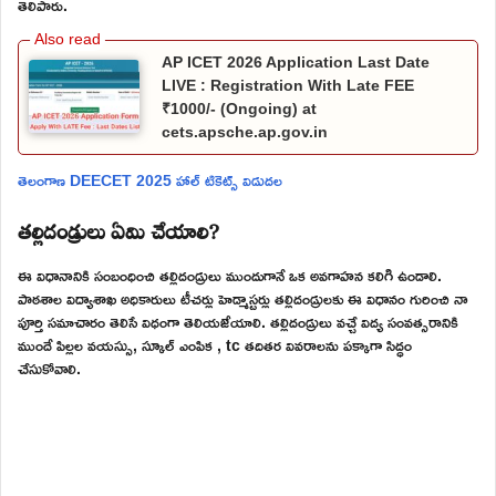
తెలిపారు.
AP ICET 2026 Application Last Date
LIVE : Registration With Late FEE
₹1000/- (Ongoing) at
cets.apsche.ap.gov.in
తెలంగాణ DEECET 2025 హాల్ టికెట్స్ విడుదల
తల్లిదండ్రులు ఏమి చేయాలి?
ఈ విధానానికి సంబంధించి తల్లిదండ్రులు ముందుగానే ఒక అవగాహన కలిగి ఉండాలి.
పాఠశాల విద్యాశాఖ అధికారులు టీచర్లు హెడ్మాస్టర్లు తల్లిదండ్రులకు ఈ విధానం గురించి నా
పూర్తి సమాచారం తెలిసే విధంగా తెలియజేయాలి. తల్లిదండ్రులు వచ్చే విద్య సంవత్సరానికి
ముందే పిల్లల వయస్సు, స్కూల్ ఎంపిక , tc తదితర వివరాలను పక్కాగా సిద్ధం
చేసుకోవాలి.