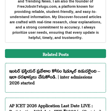
and Trending News. I am also the founder of
FreeJobsInTelugu.com, a platform known for
providing reliable, student-friendly, and easy-to-
understand information. My Discover-focused articles
are crafted with real-time research, clear explanations,
and a strong commitment to accuracy. I always
prioritize user needs, ensuring that every update is
helpful, timely, and trustworthy.
Related Posts
ఇంటర్ ఫస్టియర్ ప్రవేశాల కోసం షెడ్యూల్ విడుదలైంది –
ఇలా దరఖాస్తులు చేసుకోండి. | inter admissions
2026 started
AP ICET 2026 Application Last Date LIVE :
Registration With Late FEE ₹1000/- (Ongoing)