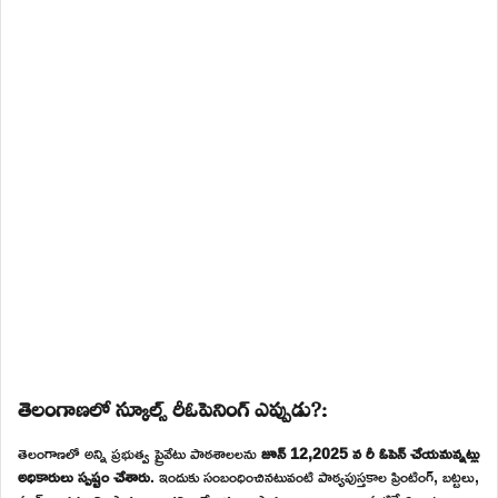
తెలంగాణలో స్కూల్స్ రీఓపెనింగ్ ఎప్పుడు?:
తెలంగాణలో అన్ని ప్రభుత్వ ప్రైవేటు పాఠశాలలను
జూన్ 12,2025 న రీ ఓపెన్ చేయనున్నట్లు
అధికారులు స్పష్టం చేశారు
. ఇందుకు సంబంధించినటువంటి పాఠ్యపుస్తకాల ప్రింటింగ్, బట్టలు,