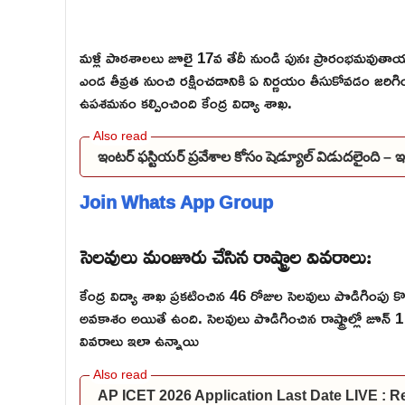
మళ్లీ పాఠశాలలు జూలై 17వ తేదీ నుండి పునః ప్రారంభమవుతాయని కే
ఎండ తీవ్రత నుంచి రక్షించడానికి ఏ నిర్ణయం తీసుకోవడం జరిగి
ఉపశమనం కల్పించింది కేంద్ర విద్యా శాఖ.
ఇంటర్ ఫస్టియర్ ప్రవేశాల కోసం షెడ్యూల్ విడుదలైంది –
Join Whats App Group
సెలవులు మంజూరు చేసిన రాష్ట్రాల వివరాలు:
కేంద్ర విద్యా శాఖ ప్రకటించిన 46 రోజుల సెలవులు పొడిగింపు కొన్ని 
అవకాశం అయితే ఉంది. సెలవులు పొడిగించిన రాష్ట్రాల్లో జూన్ 
వివరాలు ఇలా ఉన్నాయి
AP ICET 2026 Application Last Date LIVE : Re