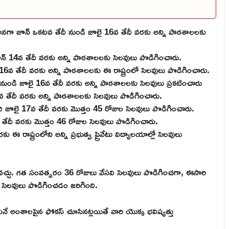
 అనగా జూన్ ఒకటవ తేదీ నుండి జూలై 16వ తేదీ వరకు అన్ని పాఠశాలలకు
జూన్ 14వ తేదీ వరకు అన్ని పాఠశాలలకు సెలవులు పొడిగించారు.
16వ తేదీ వరకు అన్ని పాఠశాలలకు ఈ రాష్ట్రంలో సెలవులు పొడిగించారు.
 నుండి జూలై 16వ తేదీ వరకు అన్ని పాఠశాలలకు సెలవులు ప్రకటించారు
 తేదీ వరకు అన్ని పాఠశాలలకు సెలవులు పొడిగించారు.
ి జూలై 17వ తేదీ వరకు మొత్తం 45 రోజుల సెలవులు పొడిగించారు.
తేదీ వరకు మొత్తం 46 రోజుల సెలవులు పొడిగించారు.
 ఈ రాష్ట్రంలోని అన్ని ప్రభుత్వ ప్రైవేటు విద్యాలయాల్లో సెలవులు
ోవచ్చు. గత సంవత్సరం 36 రోజులు వేసవి సెలవులు పొడిగించగా, ఈసారి
లో సెలవులు పొడిగించడం జరిగింది.
ుకునే అంశాలపైన ఫోకస్ చూసినట్లయితే వారి యొక్క భవిష్యత్తు