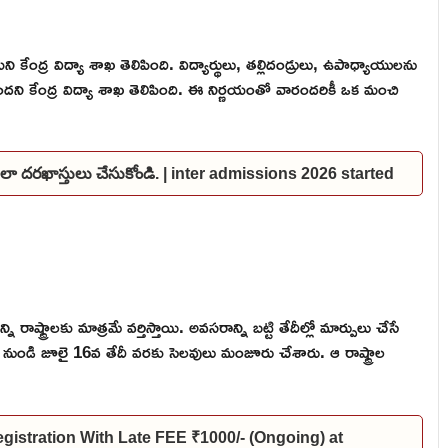
ంద్ర విద్యా శాఖ తెలిపింది. విద్యార్థులు, తల్లిదండ్రులు, ఉపాధ్యాయులను
ందని కేంద్ర విద్యా శాఖ తెలిపింది. ఈ నిర్ణయంతో వారందరికీ ఒక మంచి
 ఇలా దరఖాస్తులు చేసుకోండి. | inter admissions 2026 started
రాష్ట్రాలకు మాత్రమే వర్తిస్తాయి. అవసరాన్ని బట్టి తేదీల్లో మార్పులు చేసే
1 నుండి జూలై 16వ తేదీ వరకు సెలవులు మంజూరు చేశారు. ఆ రాష్ట్రాల
gistration With Late FEE ₹1000/- (Ongoing) at