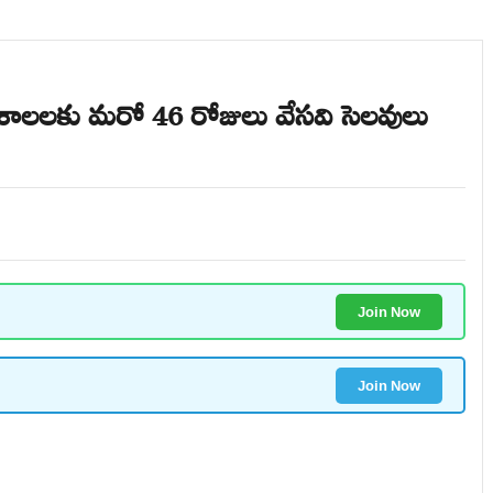
ట్ పాఠశాలలకు మరో 46 రోజులు వేసవి సెలవులు
Join Now
Join Now