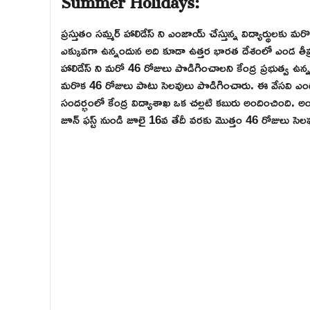
ప్రస్తుతం సమ్మర్ హాలిడేస్ ని ఎంజాయ్ చేస్తున్న విద్యార్థులకు 
ఎక్కువగా ఉన్నందున అది కూడా ఉత్తర భారత దేశంలో ఎండ తీవ్ర
హాలిడేస్ ని మరో 46 రోజులు పొడిగించాలని కేంద్ర ప్రభుత్వ ఉన్న
మరొక 46 రోజులు పాటు సెలవులు పొడిగించారు. ఈ వేసవి ఎండ 
సందర్భంలో కేంద్ర విద్యాశాఖ ఒక చల్లటి కబురు అందించింది. అంద
జూన్ ఫస్ట్ నుండి జూలై 16వ తేదీ వరకు మొత్తం 46 రోజులు సెలవ