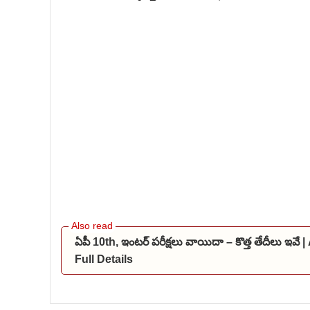
ఏపీ 10th, ఇంటర్ పరీక్షలు వాయిదా – కొత్త తేదీలు
Full Details