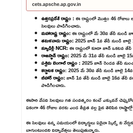
cets.apsche.ap.gov.in
ఉత్తరప్రదేశ్ రాష్ట్రం :
ఈ రాష్ట్రంలో మొత్తం 46 రోజులు
సెలవులు పొడిగించారు.
మహారాష్ట్ర రాష్ట్రం:
ఈ రాష్ట్రంలో మే 30వ తేదీ నుండి 
తమిళనాడు రాష్ట్రం:
2025 జూన్ 1వ తేదీ నుండి జూలై 
న్యూఢిల్లీ NCR:
ఈ రాష్ట్రంలో కూడా జూన్ ఒకటవ తేదీ
రాజస్థాన్ రాష్ట్రం:
2025 మే 31వ తేదీ నుండి జూలై 15వ
పశ్చిమ బెంగాల్ రాష్ట్రం :
2025 జూన్ రెండవ తేదీ నుంచ
కర్ణాటక రాష్ట్రం
: 2025 మే 30వ తేదీ నుండి జూలై 14వ 
బీహార్ రాష్ట్రం:
జూన్ 1వ తేదీ నుండి జూలై 16వ తేదీ వరకు
పొడిగించారు.
ఈసారి వేసవి సెలవులు గత సంవత్సరం కంటే ఎక్కువనే చెప్పుక
ఏకంగా 46 రోజుల వరకు ఎండ తీవ్రత వల్ల పైన తెలిపిన రాష్ట్రాల్
ఈ సెలవులు ఉన్న సమయంలో విద్యార్థులు ఏదైనా స్కిల్స్ ని నేర్చ
బాగుంటుందని విద్యావేత్తలు తెలుపుతున్నారు.