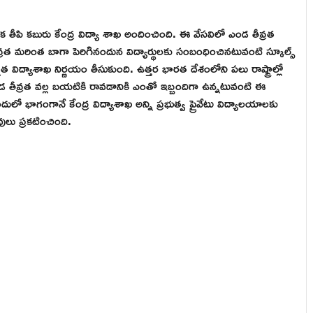
మరొక తీపి కబురు కేంద్ర విద్యా శాఖ అందించింది. ఈ వేసవిలో ఎండ తీవ్రత
త మరింత బాగా పెరిగినందున విద్యార్థులకు సంబంధించినటువంటి స్కూల్స్
త విద్యాశాఖ నిర్ణయం తీసుకుంది. ఉత్తర భారత దేశంలోని పలు రాష్ట్రాల్లో
తీవ్రత వల్ల బయటికి రావడానికి ఎంతో ఇబ్బందిగా ఉన్నటువంటి ఈ
ులో భాగంగానే కేంద్ర విద్యాశాఖ అన్ని ప్రభుత్వ ప్రైవేటు విద్యాలయాలకు
ులు ప్రకటించింది.