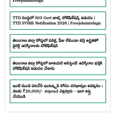
TTD సంస్థలో 303 Govt జాబ్స్ నోటిఫికేషన్స్ విడుదల |
TTD SVIMS Notification 2026 | Freejobsintelugu
తెలంగాణ జిల్లా కోర్టులో పరీక్ష, ఫీజు లేకుండా టెన్త్ అర్హతతో
డైరెక్ట్ ఉద్యోగాలకు నోటిఫికేషన్
తెలంగాణ జిల్లా కోర్టులో జూనియర్ అసిస్టెంట్ ఉద్యోగాల భర్తీకి
నోటిఫికేషన్ విడుదల చేశారు
ఇంటి నుండి పనిచేసే ఇంటర్న్షిప్ కోసం దరఖాస్తుల ఆహ్వానం :
నెలకు ₹20,000/- stipend చెల్లిస్తారు – ఇలా అప్లై
చేయండి