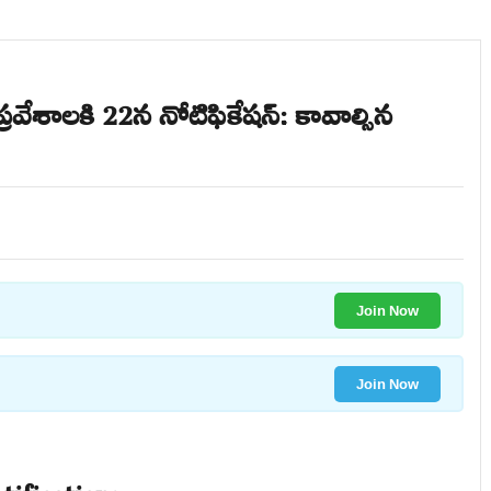
్లో ప్రవేశాలకి 22న నోటిఫికేషన్: కావాల్సిన
Join Now
Join Now
fication: