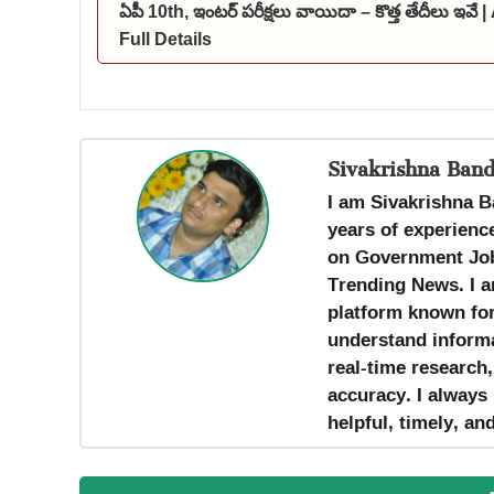
ఏపీ 10th, ఇంటర్ పరీక్షలు వాయిదా – కొత్త తేదీలు
Full Details
Sivakrishna Band
I am Sivakrishna B
years of experience
on Government Job
Trending News. I a
platform known for 
understand informa
real-time research
accuracy. I always 
helpful, timely, an