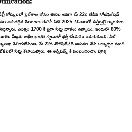
లోని డిగ్రీ కోర్సులలో ప్రవేశాల కోసం ఈనెల అనగా మే 22వ తేదీన నోటిఫికేషన్
వల విడుదలైన తెలంగాణ ఈఏపీ సెట్ 2025 ఫలితాలలో ఉత్తీర్ణులై ర్యాంకులు
చేస్తున్నారు. మొత్తం 1700 కి పైగా సీట్లు ఖాళీలు ఉన్నాయి. ఇందులో 80%
న 20 శాతం సీట్లను అఖిల భారత స్థాయిలో భర్తీ చేయడం జరుగుతుంది. నీట్
శాఖ తెలియజేసింది. మే 22న నోటిఫికేషన్ విడుదల చేసి విద్యార్థుల నుండి
ేజీలలో సీట్లు కేటాయిస్తారు. ఈ అడ్మిషన్స్ కి సంబంధించిన పూర్తి