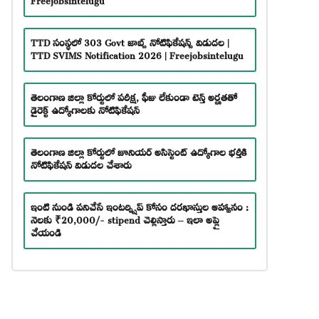
TTD సంస్థలో 303 Govt జాబ్స్ నోటిఫికేషన్స్ విడుదల |
TTD SVIMS Notification 2026 | Freejobsintelugu
తెలంగాణ జిల్లా కోర్టులో పరీక్ష, ఫీజు లేకుండా టెన్త్ అర్హతతో
డైరెక్ట్ ఉద్యోగాలకు నోటిఫికేషన్
తెలంగాణ జిల్లా కోర్టులో జూనియర్ అసిస్టెంట్ ఉద్యోగాల భర్తీకి
నోటిఫికేషన్ విడుదల చేశారు
ఇంటి నుండి పనిచేసే ఇంటర్న్షిప్ కోసం దరఖాస్తుల ఆహ్వానం :
నెలకు ₹20,000/- stipend చెల్లిస్తారు – ఇలా అప్లై
చేయండి