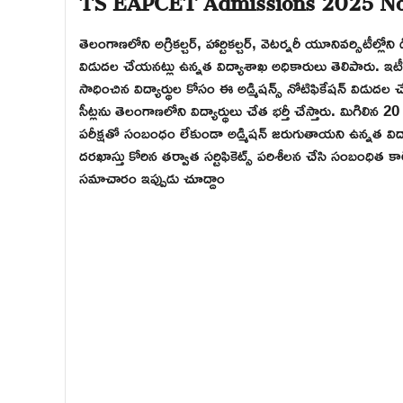
తెలంగాణలోని అగ్రికల్చర్, హార్టికల్చర్, వెటర్నరీ యూనివర్సిటీల్
విడుదల చేయనట్లు ఉన్నత విద్యాశాఖ అధికారులు తెలిపారు. ఇటీ
సాధించిన విద్యార్థుల కోసం ఈ అడ్మిషన్స్ నోటిఫికేషన్ విడుదల 
సీట్లను తెలంగాణలోని విద్యార్థులు చేత భర్తీ చేస్తారు. మిగిలి
పరీక్షతో సంబంధం లేకుండా అడ్మిషన్ జరుగుతాయని ఉన్నత విద్యా
దరఖాస్తు కోరిన తర్వాత సర్టిఫికెట్స్ పరిశీలన చేసి సంబంధిత కాల
సమాచారం ఇప్పుడు చూద్దాం