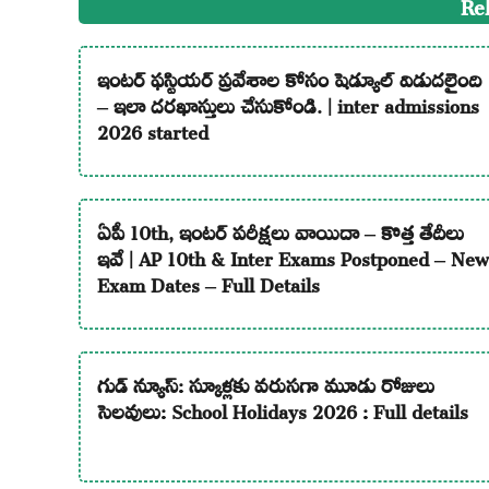
Re
ఇంటర్ ఫస్టియర్ ప్రవేశాల కోసం షెడ్యూల్ విడుదలైంది
– ఇలా దరఖాస్తులు చేసుకోండి. | inter admissions
2026 started
ఏపీ 10th, ఇంటర్ పరీక్షలు వాయిదా – కొత్త తేదీలు
ఇవే | AP 10th & Inter Exams Postponed – New
Exam Dates – Full Details
గుడ్ న్యూస్: స్కూళ్లకు వరుసగా మూడు రోజులు
సెలవులు: School Holidays 2026 : Full details