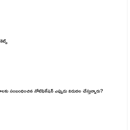
ెట్స్
్రవేశాలకు సంబంధించిన నోటిఫికేషన్ ఎప్పుడు విడుదల చేస్తున్నారు?