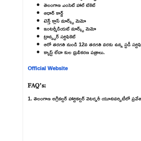
తెలంగాణ ఎంసెట్ హాల్ టికెట్
ఆధార్ కార్డ్
టెన్త్ క్లాస్ మార్క్స్ మెమో
ఇంటర్మీడియట్ మార్క్స్ మెమో
ట్రాన్స్ఫర్ సర్టిఫికెట్
ఆరో తరగతి నుండి 12వ తరగతి వరకు ఉన్న స్టడీ సర్టిఫిక
క్యాస్ట్ లేదా కుల ధ్రువీకరణ పత్రాలు.
Official Website
FAQ’s:
1. తెలంగాణ అగ్రికల్చర్ హార్టికల్చర్ వెటర్నరీ యూనివర్సిటీలో ప