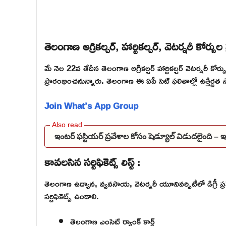
తెలంగాణ అగ్రికల్చర్, హార్టికల్చర్, వెటర్నరీ కోర్స
మే నెల 22వ తేదీన తెలంగాణ అగ్రికల్చర్ హార్టికల్చర్ వెటర్నరీ కోర్సు
ప్రారంభించనున్నారు. తెలంగాణ ఈ ఏపీ సెట్ ఫలితాల్లో ఉత్తీర్ణత సా
Join What’s App Group
ఇంటర్ ఫస్టియర్ ప్రవేశాల కోసం షెడ్యూల్ విడుదలైంది –
కావలసిన సర్టిఫికెట్స్ లిస్ట్ :
తెలంగాణ ఉద్యాన, వ్యవసాయ, వెటర్నరీ యూనివర్సిటీలో డిగ్రీ ప్రవే
సర్టిఫికెట్స్ ఉండాలి.
తెలంగాణ ఎంసెట్ ర్యాంక్ కార్డ్