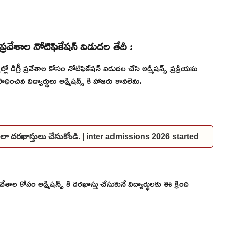
ుల ప్రవేశాల నోటిఫికేషన్ విడుదల తేదీ :
ల్లో డిగ్రీ ప్రవేశాల కోసం నోటిఫికేషన్ విడుదల చేసి అడ్మిషన్స్ ప్రక్రియను
ధించిన విద్యార్థులు అడ్మిషన్స్ కి హాజరు కావలెను.
 ఇలా దరఖాస్తులు చేసుకోండి. | inter admissions 2026 started
శాల కోసం అడ్మిషన్స్ కి దరఖాస్తు చేసుకునే విద్యార్థులకు ఈ క్రింది