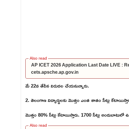
AP ICET 2026 Application Last Date LIVE : Re
cets.apsche.ap.gov.in
మే 22వ తేదీన విడుదల చేయనున్నారు.
2. తెలంగాణ విద్యార్థులకు మొత్తం ఎంత శాతం సీట్లు కేటాయిస్త
మొత్తం 80% సీట్లు కేటాయిస్తారు. 1700 సీట్లు అందుబాటులో ఉ