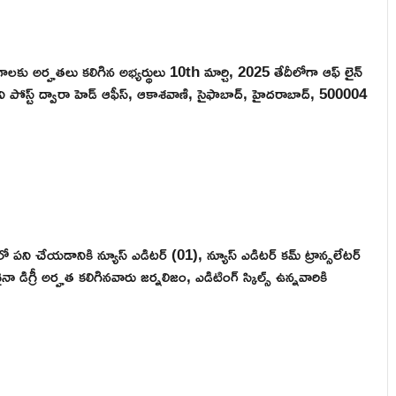
గాలకు అర్హతలు కలిగిన అభ్యర్థులు 10th మార్చి, 2025 తేదీలోగా ఆఫ్ లైన్
ి పోస్ట్ ద్వారా హెడ్ ఆఫీస్, ఆకాశవాణి, సైఫాబాద్, హైదరాబాద్, 500004
లో పని చేయడానికి న్యూస్ ఎడిటర్ (01), న్యూస్ ఎడిటర్ కమ్ ట్రాన్సలేటర్
 డిగ్రీ అర్హత కలిగినవారు జర్నలిజం, ఎడిటింగ్ స్కిల్స్ ఉన్నవారికి