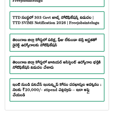
TTD సంస్థలో 303 Govt జాబ్స్ నోటిఫికేషన్స్ విడుదల |
TTD SVIMS Notification 2026 | Freejobsintelugu
తెలంగాణ జిల్లా కోర్టులో పరీక్ష, ఫీజు లేకుండా టెన్త్ అర్హతతో
డైరెక్ట్ ఉద్యోగాలకు నోటిఫికేషన్
తెలంగాణ జిల్లా కోర్టులో జూనియర్ అసిస్టెంట్ ఉద్యోగాల భర్తీకి
నోటిఫికేషన్ విడుదల చేశారు
ఇంటి నుండి పనిచేసే ఇంటర్న్షిప్ కోసం దరఖాస్తుల ఆహ్వానం :
నెలకు ₹20,000/- stipend చెల్లిస్తారు – ఇలా అప్లై
చేయండి