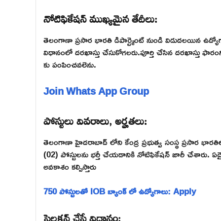
నోటిఫికేషన్ ముఖ్యమైన తేదీలు:
తెలంగాణా ప్రసార భారతి డిపార్ట్మెంట్ నుండి విడుదలయిన ఉద్యో
విధానంలో దరఖాస్తు చేసుకోగలరు.పూర్తి చేసిన దరఖాస్తు ఫారంన
కు పంపించవలెను.
Join Whats App Group
పోస్టులు వివరాలు, అర్హతలు:
తెలంగాణా హైదరాబాద్ లోని కేంద్ర ప్రభుత్వ సంస్థ ప్రసార భారతి
(02) పోస్టులను భర్తీ చేయడానికి నోటిఫికేషన్ జారీ చేశారు. ఏదైనా
అవకాశం కల్పిస్తారు
750 పోస్టులతో IOB బ్యాంక్ లో ఉద్యోగాలు: Apply
సెలక్షన్ చేసే విధానం: