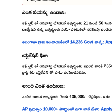
ఎంత వయస్సు ఉండాలి:
ఆఫ్ లైన్ లో దరఖాస్తు చేసుకునే అభ్యర్థులకు 21 నుండి 50 సం
రిజర్వేషన్ ఉన్న అభ్యర్థులకు వయో పరిమితిలో సడలింపు ఉండదు
తెలంగాణా గ్రామ పంచాయతీలలో 14,236 Govt జాబ్స్: Ap
అప్లికేషన్ ఫీజు:
ఆఫ్ లైన్ లో దరఖాస్తు చేసుకునే అభ్యర్థులకు జనరల్ వారికి 
డ్రాఫ్ట్ తీసి అప్లికేషన్ తో పాటు పంపించవలెను.
శాలరీ ఎంత ఉంటుంది:
ఎంపిక అయిన అభ్యర్థులకు నెలకు ₹35,000/- చెల్లిస్తారు. ఇతర అ
AP ప్రభుత్వం 10,000+ పోస్టులతో మెగా జాబ్ మేళా: Appl