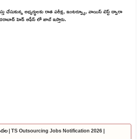
 చేసుకున్న అభ్యర్థులకు రాత పరీక్ష, ఇంటర్వ్యూ, వాయిస్ టెస్ట్ ద్వారా
 హైదరాబాద్ హెడ్ ఆఫీస్ లో జాబ్ ఇస్తారు.
విడుదల | TS Outsourcing Jobs Notification 2026 |