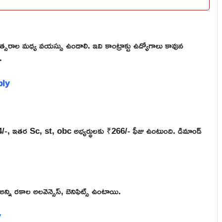
వత్సరాల మధ్య వయస్సు ఉండాలి. ఇవి కాంట్రాక్టు ఉద్యోగాలు కావున
.
ply
₹354/-, ఇతర Sc, st, obc అభ్యర్థులకు ₹266/- ఫీజు ఉంటుంది. డిమాండ్
న్ని రకాల అలవెన్సెస్, బెనిఫిట్స్ ఉంటాయి.
y