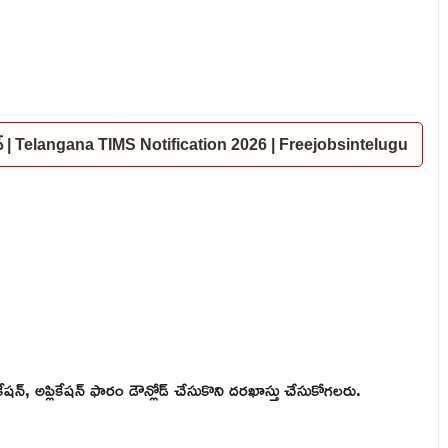
కేషన్ | Telangana TIMS Notification 2026 | Freejobsintelugu
ికేషన్, అప్లికేషన్ ఫారం డౌన్లోడ్ చేసుకొని దరఖాస్తు చేసుకోగలరు.