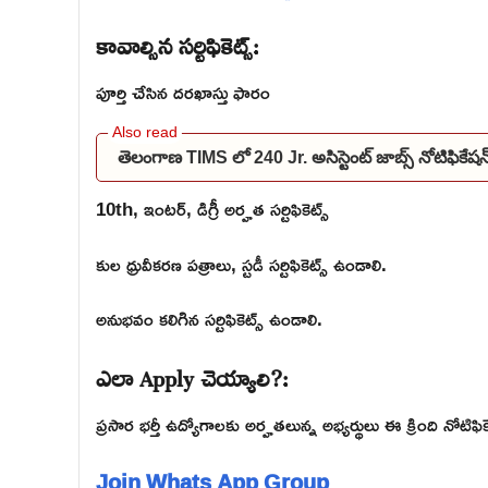
కావాల్సిన సర్టిఫికెట్స్:
పూర్తి చేసిన దరఖాస్తు ఫారం
తెలంగాణ TIMS లో 240 Jr. అసిస్టెంట్ జాబ్స్ నోటిఫి
10th, ఇంటర్, డిగ్రీ అర్హత సర్టిఫికెట్స్
కుల ధ్రువీకరణ పత్రాలు, స్టడీ సర్టిఫికెట్స్ ఉండాలి.
అనుభవం కలిగిన సర్టిఫికెట్స్ ఉండాలి.
ఎలా Apply చెయ్యాలి?:
ప్రసార భర్తీ ఉద్యోగాలకు అర్హతలున్న అభ్యర్థులు ఈ క్రింది నోటిఫ
Join Whats App Group