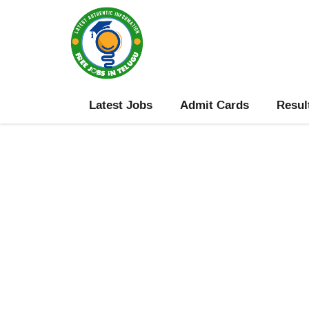
Skip
to
content
Latest Jobs
Admit Cards
Resul