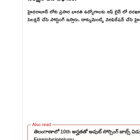
హైదరాబాద్ లోని ప్రసార భారతి ఉద్యోగాలకు ఆఫ్ లైన్ లో దరఖాస్తు
సెలక్షన్ చేసి పోస్టింగ్ ఇస్తారు. డాక్యుమెంట్స్ వెరిఫికేషన్ చేసి
తెలంగాణాలో 10th అర్హతతో అవుట్ సోర్సింగ్ జాబ్స్ 
Freejobsintelugu