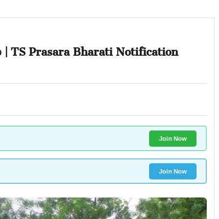
 | TS Prasara Bharati Notification
Join Now
Join Now