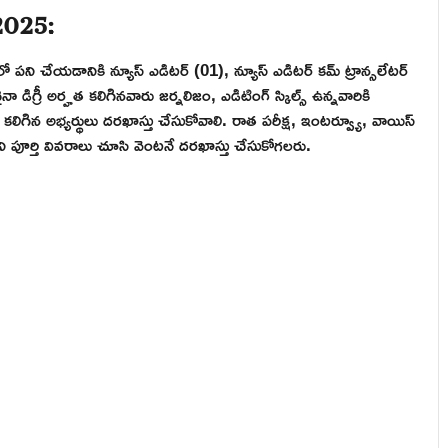
2025:
లో పని చేయడానికి న్యూస్ ఎడిటర్ (01), న్యూస్ ఎడిటర్ కమ్ ట్రాన్సలేటర్
 డిగ్రీ అర్హత కలిగినవారు జర్నలిజం, ఎడిటింగ్ స్కిల్స్ ఉన్నవారికి
ిగిన అభ్యర్థులు దరఖాస్తు చేసుకోవాలి. రాత పరీక్ష, ఇంటర్వ్యూ, వాయిస్
ోని పూర్తి వివరాలు చూసి వెంటనే దరఖాస్తు చేసుకోగలరు.