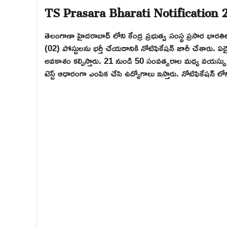
TS Prasara Bharati Notification 
తెలంగాణా హైదరాబాద్ లోని కేంద్ర ప్రభుత్వ సంస్థ ప్రసార భారతి
(02) పోస్టులను భర్తీ చేయడానికి నోటిఫికేషన్ జారీ చేశారు. ఏదైనా
అవకాశం కల్పిస్తారు. 21 నుండి 50 సంవత్సరాల మధ్య వయస్సు కల
టెస్ట్ ఆధారంగా ఎంపిక చేసి ఉద్యోగాలు ఇస్తారు. నోటిఫికేషన్ ల