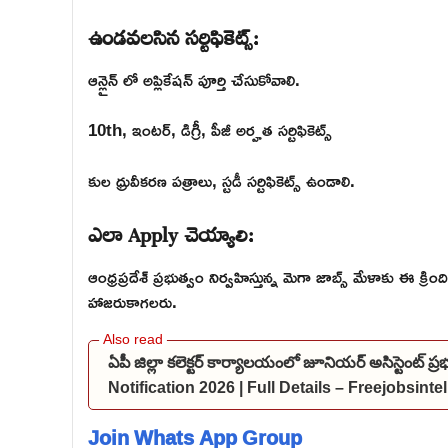
ఉండవలసిన సర్టిఫికెట్స్:
ఆన్లైన్ లో అప్లికేషన్ పూర్తి చేసుకోవాలి.
10th, ఇంటర్, డిగ్రీ, పీజీ అర్హత సర్టిఫికెట్స్
కుల ధ్రువీకరణ పత్రాలు, స్టడీ సర్టిఫికెట్స్ ఉండాలి.
ఎలా Apply చెయ్యాలి:
ఆంధ్రప్రదేశ్ ప్రభుత్వం నిర్వహిస్తున్న మెగా జాబ్స్ మేళాకు ఈ క్రిం
హాజరుకాగలరు.
ఏపీ జిల్లా కలెక్టర్ కార్యాలయంలో జూనియర్ అసిస్టెంట్ 
Notification 2026 | Full Details – Freejobsint
Join Whats App Group