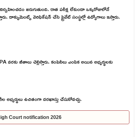
ీలలో నిర్వహించడం జరుగుతుంది. రాత పరీక్ష లేకుండా ఒక్కరోజులోనే
 డాక్యుమెంట్స్ వెరిఫికేషన్ చేసి ప్రైవేట్ సంస్థల్లో ఉద్యోగాలు ఇస్తారు.
 వరకు జీతాలు చెల్లిస్తారు. కంపెనీలు ఎంపిక అయిన అభ్యర్థులకు
ిరీల అభ్యర్థులు ఉచితంగా దరఖాస్తు చేసుకోవచ్చు.
P High Court notification 2026