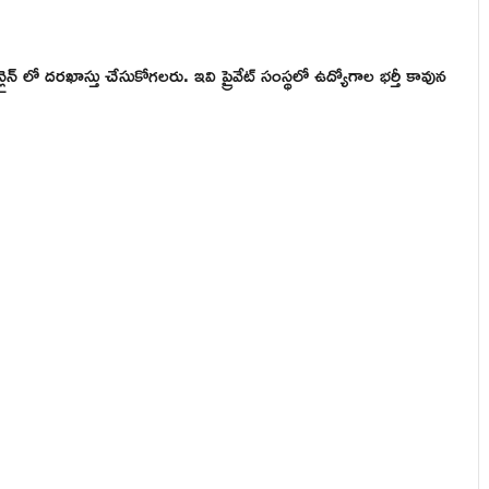
్ లో దరఖాస్తు చేసుకోగలరు. ఇవి ప్రైవేట్ సంస్థలో ఉద్యోగాల భర్తీ కావున