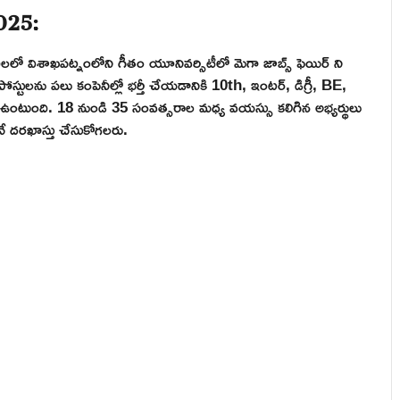
025:
ేదీలలో విశాఖపట్నంలోని గీతం యూనివర్సిటీలో మెగా జాబ్స్ ఫెయిర్ ని
స్టులను పలు కంపెనీల్లో భర్తీ చేయడానికి 10th, ఇంటర్, డిగ్రీ, BE,
ుంది. 18 నుండి 35 సంవత్సరాల మధ్య వయస్సు కలిగిన అభ్యర్థులు
టనే దరఖాస్తు చేసుకోగలరు.