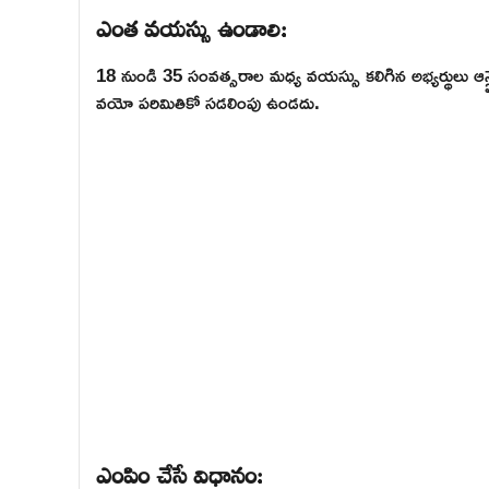
ఎంత వయస్సు ఉండాలి:
18 నుండి 35 సంవత్సరాల మధ్య వయస్సు కలిగిన అభ్యర్థులు ఆన్లైన
వయో పరిమితికో సడలింపు ఉండదు.
ఎంపిం చేసే విధానం: