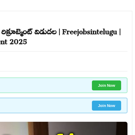
ిక్రూట్మెంట్ విడుదల | Freejobsintelugu |
nt 2025
Join Now
Join Now