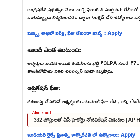
ఆంధ్రప్రదేశ్ ప్రభుత్వం మెగా జాబ్స్ ఫెయిర్ ని మార్చి 5,6 తేద
ఇంటర్వ్యూలు నిర్వహించడం ద్వారా సెలక్షన్ చేసి ఉద్యోగాలు ఇస్తారు.
మత్స్య శాఖలో పరీక్ష, ఫీజు లేకుండా జాబ్స్ : Apply
శాలరీ ఎంత ఉంటుంది:
అభ్యర్థులు ఎంపిక అయిన కంపెనీలను భట్టి ₹3LPA నుండి ₹7LPA
శాలరీతోపాటు ఇతర అలవెన్సెస్ కూడా కల్పిస్తారు.
అప్లికేషన్ ఫీజు:
దరఖాస్తు చేసుకునే అభ్యర్థులకు ఎటువంటి ఫీజు లేదు, అన్ని కేటగ
332 పోస్టులతో ఏపీ హైకోర్టు నోటిఫికేషన్ విడుదల | A
ఇండియన్ రైల్వే ఫైనాన్స్ కార్పొరేషన్ లో ఉద్యోగాలు: Apply