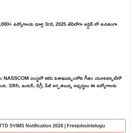
10,000+ ఉద్యోగాలకు మార్చి 3rd, 2025 తేదీలోగా ఆన్లైన్ లో ఉచితంగా
డం కోసం NASSCOM సంస్థలో కలిసి విశాఖపట్నంలోని గీతం యూనివర్సిటీలో
ది. 10th, ఇంటర్, డిగ్రీ, పీజీ అర్హతలున్న అభ్యర్థులు ఈ ఉద్యోగాలకు
ల | TTD SVIMS Notification 2026 | Freejobsintelugu