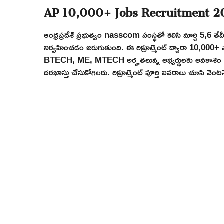
AP 10,000+ Jobs Recruitment 2
ఆంధ్రప్రదేశ్ ప్రభుత్వం nasscom సంస్థతో కలిసి మార్చి 5,6 త
నిర్వహించడం జరుగుతుంది. ఈ రిక్రూట్మెంట్ ద్వారా 10,000+ పో
BTECH, ME, MTECH అర్హతలున్న అభ్యర్థులకు అవకాశం ఉంట
దరఖాస్తు చేసుకోగలరు. రిక్రూట్మెంట్ పూర్తి వివరాలు చూసి వెం