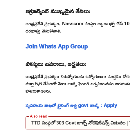
రిక్రూట్మెంట్ ముఖ్యమైన తేదీలు:
ఆంధ్రప్రదేశ్ ప్రభుత్వం, Nasscom సంస్థల ద్వారా భర్తీ చేసే 
దరఖాస్తు చేసుకోవాలి.
Join Whats App Group
పోస్టులు వివరాలు, అర్హతలు:
ఆంధ్రప్రదేశ్ ప్రభుత్వం నిరుద్యోగులను ఉద్యోగులుగా మార్చ
మార్చి 5,6 తేదీలలో మెగా జాబ్స్ ఫెయిర్ నిర్వహించడం జరుగుతుం
హాజరుకాగలరు.
వ్యవసాయ శాఖలో ట్రైనింగ్ ఇచ్చి govt జాబ్స్ : Apply
TTD సంస్థలో 303 Govt జాబ్స్ నోటిఫికేషన్స్ విడుద