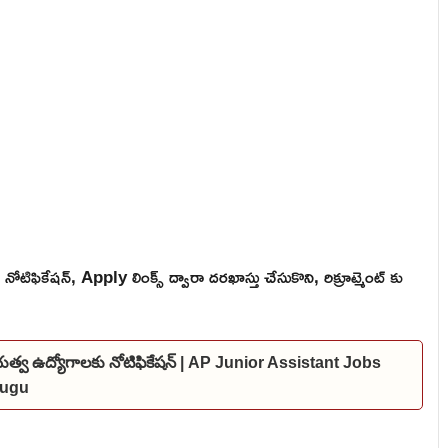
ది నోటిఫికేషన్, Apply లింక్స్ ద్వారా దరఖాస్తు చేసుకొని, రిక్రూట్మెంట్ కు
ప్రభుత్వ ఉద్యోగాలకు నోటిఫికేషన్ | AP Junior Assistant Jobs
elugu