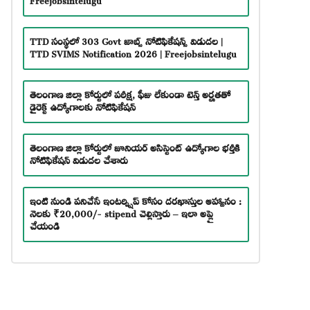
TTD సంస్థలో 303 Govt జాబ్స్ నోటిఫికేషన్స్ విడుదల |
TTD SVIMS Notification 2026 | Freejobsintelugu
తెలంగాణ జిల్లా కోర్టులో పరీక్ష, ఫీజు లేకుండా టెన్త్ అర్హతతో
డైరెక్ట్ ఉద్యోగాలకు నోటిఫికేషన్
తెలంగాణ జిల్లా కోర్టులో జూనియర్ అసిస్టెంట్ ఉద్యోగాల భర్తీకి
నోటిఫికేషన్ విడుదల చేశారు
ఇంటి నుండి పనిచేసే ఇంటర్న్షిప్ కోసం దరఖాస్తుల ఆహ్వానం :
నెలకు ₹20,000/- stipend చెల్లిస్తారు – ఇలా అప్లై
చేయండి