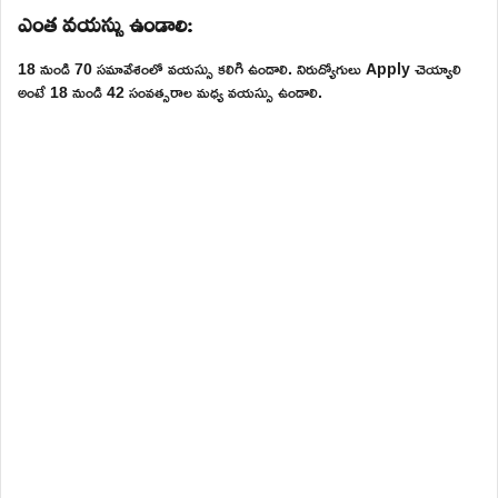
ఎంత వయస్సు ఉండాలి:
18 నుండి 70 సమావేశంలో వయస్సు కలిగి ఉండాలి. నిరుద్యోగులు Apply చెయ్యాలి
అంటే 18 నుండి 42 సంవత్సరాల మధ్య వయస్సు ఉండాలి.