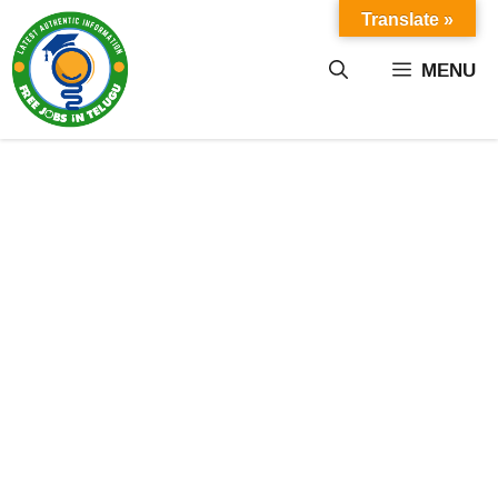
Skip
Translate »
to
content
MENU