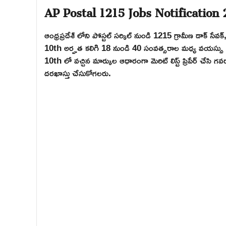
AP Postal 1215 Jobs Notification
ఆంధ్రప్రదేశ్ లోని పోస్టల్ సర్కిల్ నుండి 1215 గ్రామీణ డాక్ 
10th అర్హత కలిగి 18 నుండి 40 సంవత్సరాల మధ్య వయస్సు కలి
10th లో వచ్చిన మార్కుల ఆధారంగా మెరిట్ లిస్ట్ ప్రిపేర్ చేసి గవ
దరఖాస్తు చేసుకోగలరు.