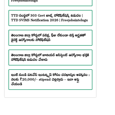
TTD సంస్థలో 303 Govt జాబ్స్ నోటిఫికేషన్స్ విడుదల |
TTD SVIMS Notification 2026 | Freejobsintelugu
తెలంగాణ జిల్లా కోర్టులో పరీక్ష, ఫీజు లేకుండా టెన్త్ అర్హతతో
డైరెక్ట్ ఉద్యోగాలకు నోటిఫికేషన్
తెలంగాణ జిల్లా కోర్టులో జూనియర్ అసిస్టెంట్ ఉద్యోగాల భర్తీకి
నోటిఫికేషన్ విడుదల చేశారు
ఇంటి నుండి పనిచేసే ఇంటర్న్షిప్ కోసం దరఖాస్తుల ఆహ్వానం :
నెలకు ₹20,000/- stipend చెల్లిస్తారు – ఇలా అప్లై
చేయండి