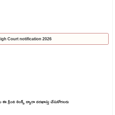
P High Court notification 2026
ు ఈ క్రింది లింక్స్ ద్వారా దరఖాస్తు చేసుకోగలరు