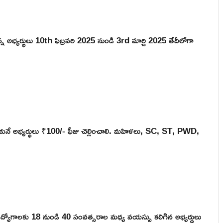
 అభ్యర్థులు 10th ఫిబ్రవరి 2025 నుండి 3rd మార్చి 2025 తేదీలోగా
చేసుకునే అభ్యర్థులు ₹100/- ఫీజు చెల్లించాలి. మహిళలు, SC, ST, PWD,
ఉద్యోగాలకు 18 నుండి 40 సంవత్సరాల మధ్య వయస్సు కలిగిన అభ్యర్థులు