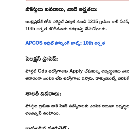
పోస్టులు వివరాలు, వాటి అర్హతలు:
ఆంధ్రప్రదేశ్ లోని పోస్టల్ సర్కిల్ నుండి 1215 గ్రామీణ డాక్ 
10th అర్హత కలిగినవారు దరఖాస్తు చేసుకోగలరు.
APCOS అవుట్ సోర్సింగ్ జాబ్స్: 10th అర్హత
సెలక్షన్ ప్రాసెస్:
పోస్టల్ Gds ఉద్యోగాలకు Apply చేసుకున్న అభ్యర్థులము ఎటువ
ఆధారంగా ఎంపిక చేసి ఉద్యోగాలు ఇస్తారు. డాక్యుమెంట్స్ వెరిఫిక
శాలరీ వివరాలు:
పోస్టుల గ్రామీణ డాక్ సేవక్ ఉద్యోగాలకు ఎంపిక అయినా అభ్యర్థ
అలవెన్సెస్ ఉంటాయి.
కావలసిన సర్టిఫికెట్స్: