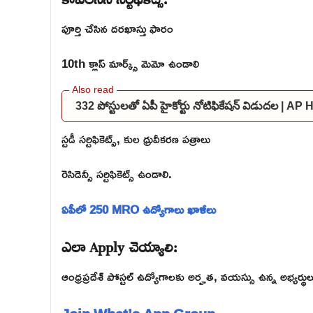
పూర్తి చేసిన దరఖాస్తు ఫారం
10th క్లాస్ మార్క్స్ మెమో ఉండాలి
332 పోస్టులతో ఏపీ హైకోర్టు నోటిఫికేషన్ విడుదల | A
స్టడీ సర్టిఫికెట్స్, కుల ధ్రువీకరణ పత్రాలు
రెసిడెన్సీ సర్టిఫికెట్స్ ఉండాలి.
ఏపీలో 250 MRO ఉద్యోగాలు ఖాళీలు
ఎలా Apply చెయ్యాలి:
ఆంధ్రప్రదేశ్ పోస్టల్ ఉద్యోగాలకు అర్హత, వయస్సు ఉన్న అభ్యర్థుల