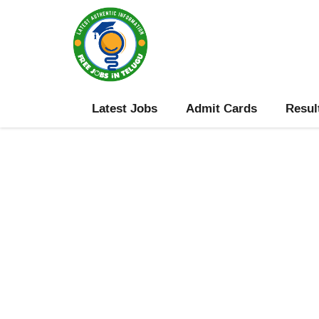
Skip
to
content
Latest Jobs
Admit Cards
Resul