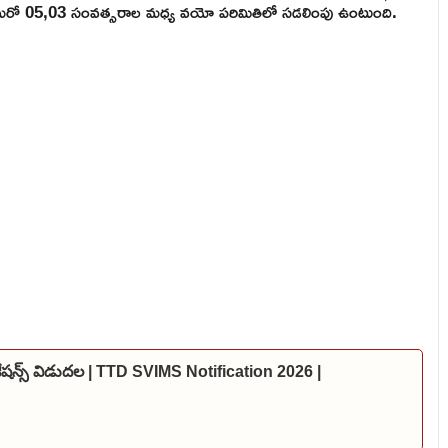
 మరో 05,03 సంవత్సరాల మధ్య వయో పరిమితిలో సడలింపు ఉంటుంది.
కేషన్స్ విడుదల | TTD SVIMS Notification 2026 |