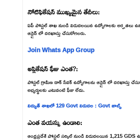
నోటిఫికేషన్ ముఖ్యమైన తేదీలు:
ఏపీ పోస్టల్ శాఖ నుండి విడుదలయిన ఉద్యోగాలకు అర్హతలు ఉన్న
ఆన్లైన్ లో దరఖాస్తు చేసుకోగలరు.
Join Whats App Group
అప్లికేషన్ ఫీజు ఎంత?:
పోస్టల్ గ్రామీణ డాక్ సేవక్ ఉద్యోగాలను ఆన్లైన్ లో దరఖాస్తు 
అభ్యర్థులకు ఎటువంటి ఫీజు లేదు.
విద్యుత్ శాఖలో 129 Govt విడుదల : Govt జాబ్స్
ఎంత వయస్సు ఉండాలి:
ఆంధ్రప్రదేశ్ పోస్టల్ సర్కిల్ నుండి విడుదలయిన 1,215 GDS 