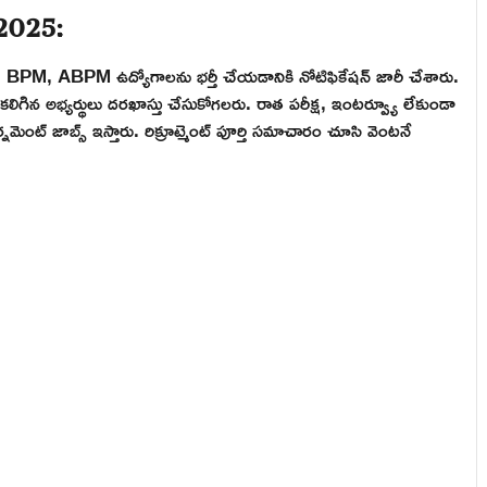
 2025:
సేవక్, BPM, ABPM ఉద్యోగాలను భర్తీ చేయడానికి నోటిఫికేషన్ జారీ చేశారు.
గిన అభ్యర్థులు దరఖాస్తు చేసుకోగలరు. రాత పరీక్ష, ఇంటర్వ్యూ లేకుండా
ర్నమెంట్ జాబ్స్ ఇస్తారు. రిక్రూట్మెంట్ పూర్తి సమాచారం చూసి వెంటనే