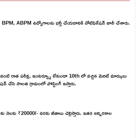
సేవక్, BPM, ABPM ఉద్యోగాలను భర్తీ చేయడానికి నోటిఫికేషన్ జారీ చేశారు.
ంటి రాత పరీక్ష, ఇంటర్వ్యూ లేకుండా 10th లో వచ్చిన మెరిట్ మార్కులు
ేషన్ చేసి సొంత గ్రామంలో పోస్టింగ్ ఇస్తారు.
ులకు నెలకు ₹20000/- వరకు జీతాలు చెల్లిస్తారు. ఇతర అన్నిరకాల