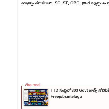
దరఖాస్తు చేసుకోగలరు. SC, ST, OBC, pwd అభ్యర్థులకు
TTD సంస్థలో 303 Govt జాబ్స్ నోటిఫి
Freejobsintelugu