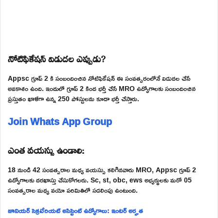
నోటిఫికేషన్ విడుదల ఎప్పుడు?
Appsc గ్రూప్ 2 కి సంబందించిన నోటిఫికేషన్ ఈ సంవత్సరంలోనే విడుదల చేసే
అవకాశం ఉంది. ఇందులో గ్రూప్ 2 కింద భర్తీ చేసే MRO ఉద్యోగాలకు సంబందించిన
ప్రస్తుతం ఖాళీగా ఉన్న 250 పోస్టులను కూడా భర్తీ చేస్తారు.
Join Whats App Group
ఎంత వయస్సు ఉండాలి:
18 నుండి 42 సంవత్సరాల మధ్య వయస్సు కలిగినవారు MRO, Appsc గ్రూప్ 2
ఉద్యోగాలకు దరఖాస్తు చేసుకోగలరు. Sc, st, obc, ews అభ్యర్థులకు మరో 05
సంవత్సరాల మధ్య వయో పరిమితిలో సడలింపు ఉంటుంది.
జూనియర్ సెక్రటేరియట్ అసిస్టెంట్ ఉద్యోగాలు: ఇంటర్ అర్హత