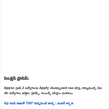
సెలక్షన్ ప్రాసెస్:
Appsc గ్రూప్ 2 ఉద్యోగాలకు Apply చేసుకున్నవారికి రాత పరీక్ష, డాక్యుమెంట్స్ వీరు
చేసి ఉద్యోగాలు ఇస్తారు. ప్రిలిమ్స్, మెయిన్స్ పరీక్షలు ఉంటాయి.
Ap అటవీ శాఖలో 700* గవర్నమెంట్ జాబ్స్ : ఇంటర్ అర్హత