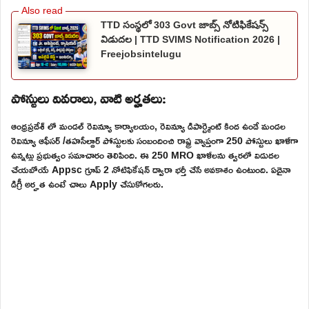
TTD సంస్థలో 303 Govt జాబ్స్ నోటిఫికేషన్స్
విడుదల | TTD SVIMS Notification 2026 |
Freejobsintelugu
పోస్టులు వివరాలు, వాటి అర్హతలు:
ఆంధ్రప్రదేశ్ లో మండల్ రెవిన్యూ కార్యాలయం, రెవిన్యూ డిపార్ట్మెంట్ కింద ఉండే మండల
రెవిన్యూ ఆఫీసర్ /తహసీల్దార్ పోస్టులకు సంబందించి రాష్ట్ర వ్యాప్తంగా 250 పోస్టులు ఖాళీగా
ఉన్నట్లు ప్రభుత్వం సమాచారం తెలిపింది. ఈ 250 MRO ఖాళీలను త్వరలో విడుదల
చేయబోయే Appsc గ్రూప్ 2 నోటిఫికేషన్ ద్వారా భర్తీ చేసే అవకాశం ఉంటుంది. ఏదైనా
డిగ్రీ అర్హత ఉంటే చాలు Apply చేసుకోగలరు.