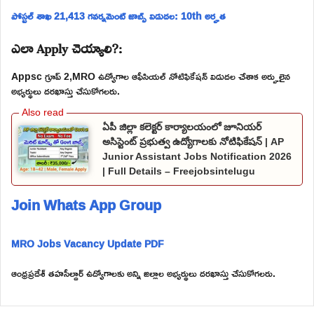
పోస్టల్ శాఖ 21,413 గవర్నమెంట్ జాబ్స్ విడుదల: 10th అర్హత
ఎలా Apply చెయ్యాలి?:
Appsc గ్రూప్ 2,MRO ఉద్యోగాల ఆఫీసియల్ నోటిఫికేషన్ విడుదల చేశాక అర్హులైన
అభ్యర్థులు దరఖాస్తు చేసుకోగలరు.
ఏపీ జిల్లా కలెక్టర్ కార్యాలయంలో జూనియర్
అసిస్టెంట్ ప్రభుత్వ ఉద్యోగాలకు నోటిఫికేషన్ | AP
Junior Assistant Jobs Notification 2026
| Full Details – Freejobsintelugu
Join Whats App Group
MRO Jobs Vacancy Update PDF
ఆంధ్రప్రదేశ్ తహసీల్దార్ ఉద్యోగాలకు అన్ని జిల్లాల అభ్యర్థులు దరఖాస్తు చేసుకోగలరు.