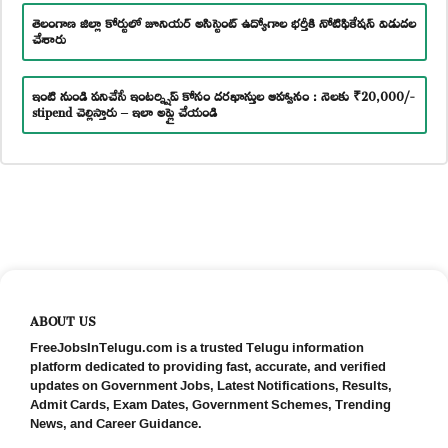
తెలంగాణ జిల్లా కోర్టులో జూనియర్ అసిస్టెంట్ ఉద్యోగాల భర్తీకి నోటిఫికేషన్ విడుదల
చేశారు
ఇంటి నుండి పనిచేసే ఇంటర్న్షిప్ కోసం దరఖాస్తుల ఆహ్వానం : నెలకు ₹20,000/-
stipend చెల్లిస్తారు – ఇలా అప్లై చేయండి
ABOUT US
FreeJobsInTelugu.com is a trusted Telugu information
platform dedicated to providing fast, accurate, and verified
updates on Government Jobs, Latest Notifications, Results,
Admit Cards, Exam Dates, Government Schemes, Trending
News, and Career Guidance.