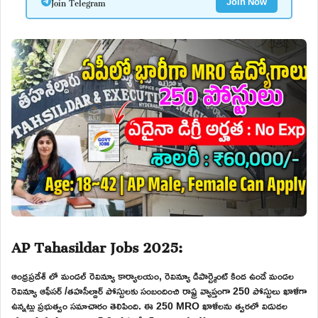
Join Telegram
Join Now
AP Tahasildar Jobs 2025:
ఆంధ్రప్రదేశ్ లో మండల్ రెవిన్యూ కార్యాలయం, రెవిన్యూ డిపార్ట్మెంట్ కింద ఉండే మండల
రెవిన్యూ ఆఫీసర్ /తహసీల్దార్ పోస్టులకు సంబందించి రాష్ట్ర వ్యాప్తంగా 250 పోస్టులు ఖాళీగా
ఉన్నట్లు ప్రభుత్వం సమాచారం తెలిపింది. ఈ 250 MRO ఖాళీలను త్వరలో విడుదల