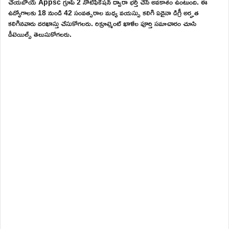
చేయబోయే Appsc గ్రూప్ 2 నోటిఫికేషన్ ద్వారా భర్తీ చేసే అవకాశం ఉంటుంది. ఈ
ఉద్యోగాలకు 18 నుండి 42 సంవత్సరాల మధ్య వయస్సు కలిగి ఏదైనా డిగ్రీ అర్హత
కలిగినవారు దరఖాస్తు చేసుకోగలరు. రిక్రూట్మెంట్ ఖాళీల పూర్తి సమాచారం చూసి
డీటెయిల్స్ తెలుసుకోగలరు.