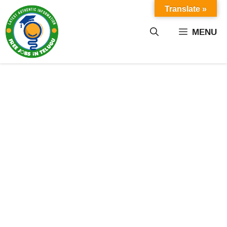
Skip
Translate »
to
content
MENU