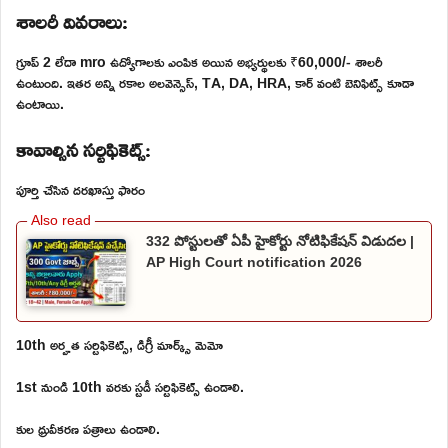
శాలరీ వివరాలు:
గ్రూప్ 2 లేదా mro ఉద్యోగాలకు ఎంపిక అయిన అభ్యర్థులకు ₹60,000/- శాలరీ
ఉంటుంది. ఇతర అన్ని రకాల అలవెన్సెస్, TA, DA, HRA, కార్ వంటి బెనిఫిట్స్ కూడా
ఉంటాయి.
కావాల్సిన సర్టిఫికెట్స్:
పూర్తి చేసిన దరఖాస్తు ఫారం
332 పోస్టులతో ఏపీ హైకోర్టు నోటిఫికేషన్ విడుదల |
AP High Court notification 2026
10th అర్హత సర్టిఫికెట్స్, డిగ్రీ మార్క్స్ మెమో
1st నుండి 10th వరకు స్టడీ సర్టిఫికెట్స్ ఉండాలి.
కుల ధ్రువీకరణ పత్రాలు ఉండాలి.