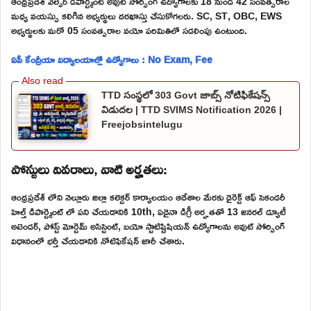
ఆంధ్రప్రదేశ్ వెల్ఫేర్ డిపార్ట్మెంట్ అవుట్ సోర్సింగ్ ఉద్యోగాలకు 18 నుండి 42 సంవత్సరాల
మధ్య వయస్సు కలిగిన అభ్యర్థులు దరఖాస్తు చేసుకోగలరు. SC, ST, OBC, EWS
అభ్యర్థులకు మరో 05 సంవత్సరాల వయో పరిమితిలో సడలింపు ఉంటుంది.
ఏపీ కేంద్రీయా విద్యాలయాల్లో ఉద్యోగాలు : No Exam, Fee
TTD సంస్థలో 303 Govt జాబ్స్ నోటిఫికేషన్స్
విడుదల | TTD SVIMS Notification 2026 |
Freejobsintelugu
పోస్టులు వివరాలు, వాటి అర్హతలు:
ఆంధ్రప్రదేశ్ లోని నెల్లూరు జిల్లా కలెక్టర్ కార్యాలయం ఆదేశాల మేరకు డైరెక్ట్ ఆఫ్ సెకండరీ
హెల్త్ డిపార్ట్మెంట్ లో పని చేయడానికి 10th, ఏదైనా డిగ్రీ అర్హతతో 13 జనరల్ డ్యూటీ
అటెండర్, పోస్ట్ మోర్టెమ్ అసిస్టెంట్, బయో స్టాటిష్టిషియన్ ఉద్యోగాలను అవుట్ సోర్సింగ్
విధానంలో భర్తీ చేయడానికి నోటిఫికేషన్ జారీ చేశారు.