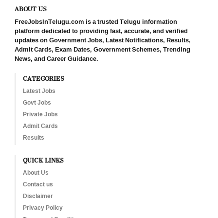
ABOUT US
FreeJobsInTelugu.com is a trusted Telugu information
platform dedicated to providing fast, accurate, and verified
updates on Government Jobs, Latest Notifications, Results,
Admit Cards, Exam Dates, Government Schemes, Trending
News, and Career Guidance.
CATEGORIES
Latest Jobs
Govt Jobs
Private Jobs
Admit Cards
Results
QUICK LINKS
About Us
Contact us
Disclaimer
Privacy Policy