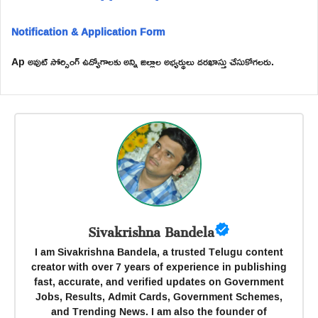
Notification & Application Form
Ap అవుట్ సోర్సింగ్ ఉద్యోగాలకు అన్ని జిల్లాల అభ్యర్థులు దరఖాస్తు చేసుకోగలరు.
Sivakrishna Bandela
I am Sivakrishna Bandela, a trusted Telugu content
creator with over 7 years of experience in publishing
fast, accurate, and verified updates on Government
Jobs, Results, Admit Cards, Government Schemes,
and Trending News. I am also the founder of