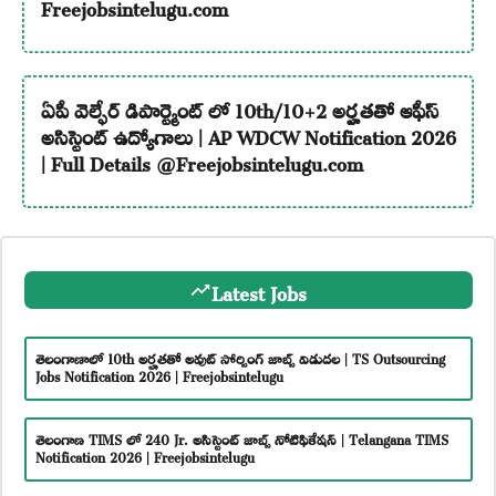
Freejobsintelugu.com
ఏపీ వెల్ఫేర్ డిపార్ట్మెంట్ లో 10th/10+2 అర్హతతో ఆఫీస్
అసిస్టెంట్ ఉద్యోగాలు | AP WDCW Notification 2026
| Full Details @Freejobsintelugu.com
Latest Jobs
తెలంగాణాలో 10th అర్హతతో అవుట్ సోర్సింగ్ జాబ్స్ విడుదల | TS Outsourcing
Jobs Notification 2026 | Freejobsintelugu
తెలంగాణ TIMS లో 240 Jr. అసిస్టెంట్ జాబ్స్ నోటిఫికేషన్ | Telangana TIMS
Notification 2026 | Freejobsintelugu