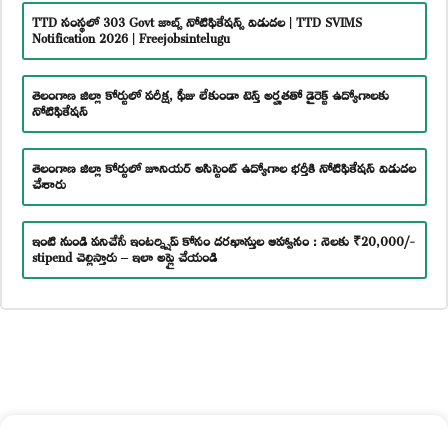
TTD సంస్థలో 303 Govt జాబ్స్ నోటిఫికేషన్స్ విడుదల | TTD SVIMS
Notification 2026 | Freejobsintelugu
తెలంగాణ జిల్లా కోర్టులో పరీక్ష, ఫీజు లేకుండా టెన్త్ అర్హతతో డైరెక్ట్ ఉద్యోగాలకు
నోటిఫికేషన్
తెలంగాణ జిల్లా కోర్టులో జూనియర్ అసిస్టెంట్ ఉద్యోగాల భర్తీకి నోటిఫికేషన్ విడుదల
చేశారు
ఇంటి నుండి పనిచేసే ఇంటర్న్షిప్ కోసం దరఖాస్తుల ఆహ్వానం : నెలకు ₹20,000/-
stipend చెల్లిస్తారు – ఇలా అప్లై చేయండి