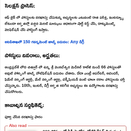
సెలక్షన్ ప్రాసెస్:
ఆఫ్ లైన్ లో పోస్టులకు దరఖాస్తు చేసుకున్న అభ్యర్థులకు ఎటువంటి రాత పరీక్ష, ఇంటర్వ్యూ
లేకుండా అర్హతల్లో వచ్చిన మెరిట్ మార్కులు ఆధారంగా షార్ట్ లిస్ట్ చేసి, డాక్యుమెంట్స్
వెరిఫికేషన్ చేసి పోస్టింగ్ ఇస్తారు.
అటవీశాఖలో 150 గవర్నమెంట్ జాబ్స్ విడుదల: Any డిగ్రీ
పోస్టులు వివరాలు, అర్హతలు:
ఆంధ్రప్రదేశ్ లోని చిత్తూర్ లో ఉన్న శ్రీ వెంకటేశ్వర మెడికల్ కాలేజీ నుండి 66 పోస్టులతో
అవుట్ సోర్సింగ్ జాబ్స్ నోటిఫికేషన్ విడుదల చేశారు. డేటా ఎంట్రీ ఆపరేటర్, అటెండర్,
ఫిమేల్ నర్సింగ్ ఆర్డర్లీ, మేల్ నర్సింగ్ ఆర్డర్లి, టెక్నీషియన్ వంటి చాలా రకాల పోస్టులను భర్తీ
చేస్తున్నారు. 10th, ఇంటర్, డిగ్రీ అర్హత కలిగిన అభ్యర్థులు ఈ ఉద్యోగాలకు దరఖాస్తు
చేసుకోగలరు.
కావాల్సిన సర్టిఫికెట్స్:
పూర్తి చేసిన దరఖాస్తు ఫారం