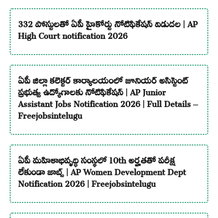
332 పోస్టులతో ఏపీ హైకోర్టు నోటిఫికేషన్ విడుదల | AP
High Court notification 2026
ఏపీ జిల్లా కలెక్టర్ కార్యాలయంలో జూనియర్ అసిస్టెంట్
ప్రభుత్వ ఉద్యోగాలకు నోటిఫికేషన్ | AP Junior
Assistant Jobs Notification 2026 | Full Details –
Freejobsintelugu
ఏపీ మహిళాభివృద్ధి సంస్థలో 10th అర్హతతో పరీక్ష
లేకుండా జాబ్స్ | AP Women Development Dept
Notification 2026 | Freejobsintelugu