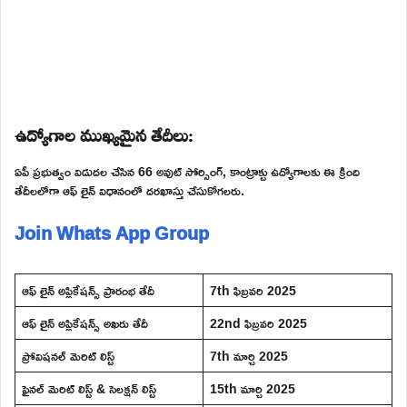
ఉద్యోగాల ముఖ్యమైన తేదీలు:
ఏపీ ప్రభుత్వం విడుదల చేసిన 66 అవుట్ సోర్సింగ్, కాంట్రాక్టు ఉద్యోగాలకు ఈ క్రింది
తేదీలలోగా ఆఫ్ లైన్ విధానంలో దరఖాస్తు చేసుకోగలరు.
Join Whats App Group
ఆఫ్ లైన్ అప్లికేషన్స్ ప్రారంభ తేదీ
7th ఫిబ్రవరి 2025
ఆఫ్ లైన్ అప్లికేషన్స్ అఖరు తేదీ
22nd ఫిబ్రవరి 2025
ప్రోవిషనల్ మెరిట్ లిస్ట్
7th మార్చి 2025
ఫైనల్ మెరిట్ లిస్ట్ & సెలక్షన్ లిస్ట్
15th మార్చి 2025