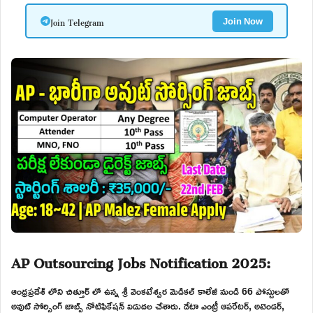
Join Telegram
Join Now
AP Outsourcing Jobs Notification 2025:
ఆంధ్రప్రదేశ్ లోని చిత్తూర్ లో ఉన్న శ్రీ వెంకటేశ్వర మెడికల్ కాలేజీ నుండి 66 పోస్టులతో
అవుట్ సోర్సింగ్ జాబ్స్ నోటిఫికేషన్ విడుదల చేశారు. డేటా ఎంట్రీ ఆపరేటర్, అటెండర్,