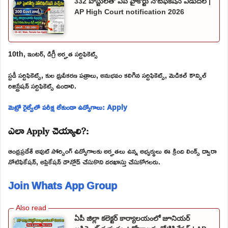
332 పోస్టులతో ఏపీ హైకోర్టు నోటిఫికేషన్ విడుదల |
AP High Court notification 2026
10th, ఇంటర్, డిగ్రీ అర్హత సర్టిఫికెట్స్
స్టడీ సర్టిఫికెట్స్, కుల ధ్రువీకరణ పత్రాలు, అనుభవం కలిగిన సర్టిఫికెట్స్, మెడికల్ కౌన్సిల్
రిజిస్ట్రేషన్ సర్టిఫికెట్స్ ఉండాలి.
మెట్రో రైల్వేలో పరీక్ష లేకుండా ఉద్యోగాలు: Apply
ఎలా Apply చెయ్యాలి?:
ఆంధ్రప్రదేశ్ అవుట్ సోర్సింగ్ ఉద్యోగాలకు అర్హతలు ఉన్న అభ్యర్థులు ఈ క్రింది లింక్స్ ద్వారా
నోటిఫికేషన్, అప్లికేషన్ డౌన్లోడ్ చేసుకొని దరఖాస్తు చేసుకోగలరు.
Join Whats App Group
ఏపీ జిల్లా కలెక్టర్ కార్యాలయంలో జూనియర్