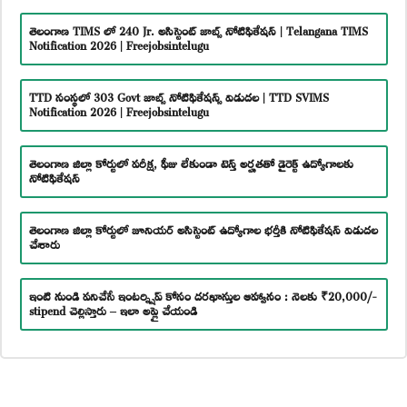
తెలంగాణ TIMS లో 240 Jr. అసిస్టెంట్ జాబ్స్ నోటిఫికేషన్ | Telangana TIMS
Notification 2026 | Freejobsintelugu
TTD సంస్థలో 303 Govt జాబ్స్ నోటిఫికేషన్స్ విడుదల | TTD SVIMS
Notification 2026 | Freejobsintelugu
తెలంగాణ జిల్లా కోర్టులో పరీక్ష, ఫీజు లేకుండా టెన్త్ అర్హతతో డైరెక్ట్ ఉద్యోగాలకు
నోటిఫికేషన్
తెలంగాణ జిల్లా కోర్టులో జూనియర్ అసిస్టెంట్ ఉద్యోగాల భర్తీకి నోటిఫికేషన్ విడుదల
చేశారు
ఇంటి నుండి పనిచేసే ఇంటర్న్షిప్ కోసం దరఖాస్తుల ఆహ్వానం : నెలకు ₹20,000/-
stipend చెల్లిస్తారు – ఇలా అప్లై చేయండి