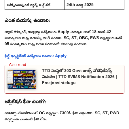
అప్పోయింట్మెంట్ ఆర్డర్స్ ఇచ్చే డేట్
24th మార్చి 2025
ఎంత వయస్సు ఉండాలి:
అవుట్ సోర్సింగ్, కాంట్రాక్టు ఉద్యోగాలకు Apply చెయ్యాలి అంటే 18 నుండి 42
సంవత్సరాల మధ్య వయస్సు కలిగి ఉండాలి. SC, ST, OBC, EWS అభ్యర్థులకు మరో
05 సంవత్సరాల మధ్య వయో పరిమితలో సడలింపు ఉంటుంది.
ఫీల్డ్ ఇన్వెస్టిగేటర్ ఉద్యోగాలు విడుదల: Apply
TTD సంస్థలో 303 Govt జాబ్స్ నోటిఫికేషన్స్
విడుదల | TTD SVIMS Notification 2026 |
Freejobsintelugu
అప్లికేషన్ ఫీజు ఎంత?:
దరఖాస్తు చేసుకోవాలంటే OC అభ్యర్థులు ₹300/- ఫీజు చెల్లించాలి. SC, ST, PWD
అభ్యర్థులకు ఎటువంటి ఫీజు లేదు.