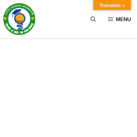
Skip
Translate »
to
content
MENU