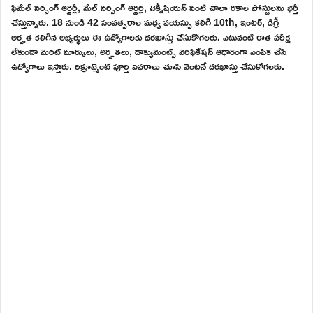
ఫిమేల్ నర్సింగ్ ఆర్డర్లీ, మేల్ నర్సింగ్ ఆర్డర్లి, టెక్నీషియన్ వంటి చాలా రకాల పోస్టులను భర్తీ
చేస్తున్నారు. 18 నుండి 42 సంవత్సరాల మధ్య వయస్సు కలిగి 10th, ఇంటర్, డిగ్రీ
అర్హత కలిగిన అభ్యర్థులు ఈ ఉద్యోగాలకు దరఖాస్తు చేసుకోగలరు. ఎటువంటి రాత పరీక్ష
లేకుండా మెరిట్ మార్కులు, అర్హతలు, డాక్యుమెంట్స్ వెరిఫికేషన్ ఆధారంగా ఎంపిక చేసి
ఉద్యోగాలు ఇస్తారు. రిక్రూట్మెంట్ పూర్తి వివరాలు చూసి వెంటనే దరఖాస్తు చేసుకోగలరు.