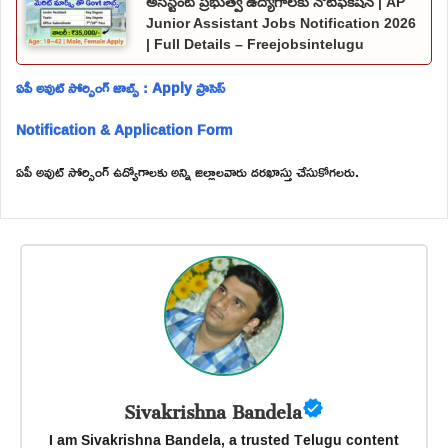
అసిస్టెంట్ ప్రభుత్వ ఉద్యోగాలకు నోటిఫికేషన్ | AP
Junior Assistant Jobs Notification 2026
| Full Details – Freejobsintelugu
ఏపీ అవుట్ సోర్సింగ్ జాబ్స్ : Apply ప్రాసెస్
Notification & Application Form
ఏపీ అవుట్ సోర్సింగ్ ఉద్యోగాలకు అన్ని జిల్లాలవారు దరఖాస్తు చేసుకోగలరు.
Sivakrishna Bandela
I am Sivakrishna Bandela, a trusted Telugu content