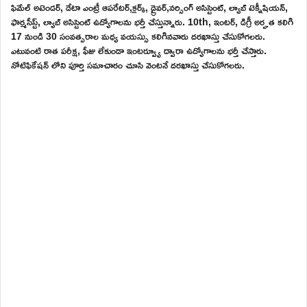
ఫిమేల్ అటెండర్, డేటా ఎంట్రీ ఆపరేటర్,క్లర్క్, డ్రైవర్,నర్సింగ్ అసిస్టెంట్, ల్యాబ్ టెక్నీషియన్,
ఫార్మసీస్ట్, ల్యాబ్ అసిస్టెంట్ ఉద్యోగాలను భర్తీ చేస్తున్నారు. 10th, ఇంటర్, డిగ్రీ అర్హత కలిగి
17 నుండి 30 సంవత్సరాల మధ్య వయస్సు కలిగినవారు దరఖాస్తు చేసుకోగలరు.
ఎటువంటి రాత పరీక్ష, ఫీజు లేకుండా ఇంటర్వ్యూ ద్వారా ఉద్యోగాలను భర్తీ చేస్తారు.
నోటిఫికేషన్ లోని పూర్తి సమాచారం చూసి వెంటనే దరఖాస్తు చేసుకోగలరు.