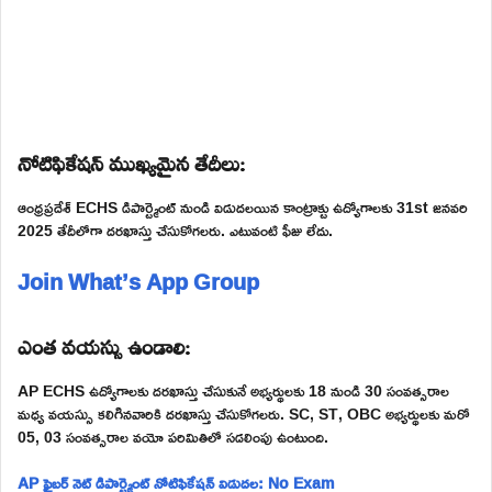
నోటిఫికేషన్ ముఖ్యమైన తేదీలు:
ఆంధ్రప్రదేశ్ ECHS డిపార్ట్మెంట్ నుండి విడుదలయిన కాంట్రాక్టు ఉద్యోగాలకు 31st జనవరి
2025 తేదీలోగా దరఖాస్తు చేసుకోగలరు. ఎటువంటి ఫీజు లేదు.
Join What’s App Group
ఎంత వయస్సు ఉండాలి:
AP ECHS ఉద్యోగాలకు దరఖాస్తు చేసుకునే అభ్యర్థులకు 18 నుండి 30 సంవత్సరాల
మధ్య వయస్సు కలిగినవారికి దరఖాస్తు చేసుకోగలరు. SC, ST, OBC అభ్యర్థులకు మరో
05, 03 సంవత్సరాల వయో పరిమితిలో సడలింపు ఉంటుంది.
AP ఫైబర్ నెట్ డిపార్ట్మెంట్ నోటిఫికేషన్ విడుదల: No Exam