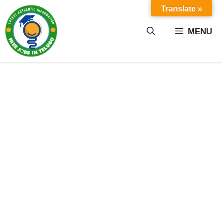
Skip
Translate »
to
content
MENU