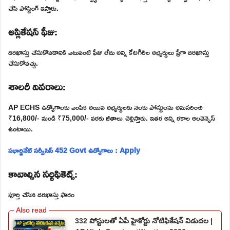
చేసి పోస్టింగ్ ఇస్తారు.
అప్లికేషన్ ఫీజు:
దరఖాస్తు చేసుకోవడానికి ఎటువంటి ఫీజు లేదు అన్ని కేటగిరీల అభ్యర్థులు ఫ్రీగా దరఖాస్తు
చేసుకోవచ్చు.
శాలరీ వివరాలు:
AP ECHS ఉద్యోగాలకు ఎంపిక అయిన అభ్యర్థులకు నెలకు పోస్టులను అనుసరించి
₹16,800/- నుండి ₹75,000/- వరకు జీతాలు చెల్లిస్తారు. ఇతర అన్ని రకాల అలవెన్సెస్
ఉంటాయి.
సభార్డినేట్ సర్వీసెస్ 452 Govt ఉద్యోగాలు : Apply
కావాల్సిన సర్టిఫికెట్స్:
పూర్తి చేసిన దరఖాస్తు ఫారం
332 పోస్టులతో ఏపీ హైకోర్టు నోటిఫికేషన్ విడుదల |