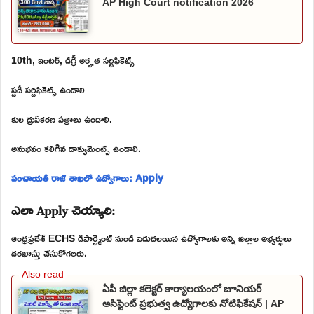
AP High Court notification 2026
10th, ఇంటర్, డిగ్రీ అర్హత సర్టిఫికెట్స్
స్టడీ సర్టిఫికెట్స్ ఉండాలి
కుల ధ్రువీకరణ పత్రాలు ఉండాలి.
అనుభవం కలిగిన డాక్యుమెంట్స్ ఉండాలి.
పంచాయతీ రాజ్ శాఖలో ఉద్యోగాలు: Apply
ఎలా Apply చెయ్యాలి:
ఆంధ్రప్రదేశ్ ECHS డిపార్ట్మెంట్ నుండి విడుదలయిన ఉద్యోగాలకు అన్ని జిల్లాల అభ్యర్థులు
దరఖాస్తు చేసుకోగలరు.
ఏపీ జిల్లా కలెక్టర్ కార్యాలయంలో జూనియర్
అసిస్టెంట్ ప్రభుత్వ ఉద్యోగాలకు నోటిఫికేషన్ | AP