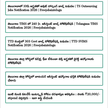
తెలంగాణాలో 10th అర్హతతో అవుట్ సోర్సింగ్ జాబ్స్ విడుదల | TS Outsourcing
Jobs Notification 2026 | Freejobsintelugu
తెలంగాణ TIMS లో 240 Jr. అసిస్టెంట్ జాబ్స్ నోటిఫికేషన్ | Telangana TIMS
Notification 2026 | Freejobsintelugu
TTD సంస్థలో 303 Govt జాబ్స్ నోటిఫికేషన్స్ విడుదల | TTD SVIMS
Notification 2026 | Freejobsintelugu
తెలంగాణ జిల్లా కోర్టులో పరీక్ష, ఫీజు లేకుండా టెన్త్ అర్హతతో డైరెక్ట్ ఉద్యోగాలకు
నోటిఫికేషన్
తెలంగాణ జిల్లా కోర్టులో జూనియర్ అసిస్టెంట్ ఉద్యోగాల భర్తీకి నోటిఫికేషన్ విడుదల
చేశారు
ఇంటి నుండి పనిచేసే ఇంటర్న్షిప్ కోసం దరఖాస్తుల ఆహ్వానం : నెలకు ₹20,000/-
stipend చెల్లిస్తారు – ఇలా అప్లై చేయండి