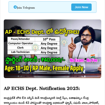
Join Telegram
Join Now
AP ECHS Dept. Notification 2025:
ఆంధ్రప్రదేశ్ లోని Ex సర్వీస్ మెన్ కాంట్రిబ్యూటరీ హెల్త్ స్కీం, విశాఖపట్నం కేంద్ర
కార్యాలయం నుండి 43 పోస్టులతో కాంట్రాక్టు విధానంలో ప్యూన్, సఫయ్ వాలా,చౌకిధార్,