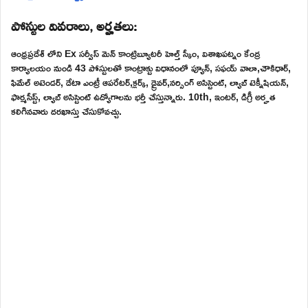
పోస్టుల వివరాలు, అర్హతలు:
ఆంధ్రప్రదేశ్ లోని Ex సర్వీస్ మెన్ కాంట్రిబ్యూటరీ హెల్త్ స్కీం, విశాఖపట్నం కేంద్ర
కార్యాలయం నుండి 43 పోస్టులతో కాంట్రాక్టు విధానంలో ప్యూన్, సఫయ్ వాలా,చౌకిధార్,
ఫిమేల్ అటెండర్, డేటా ఎంట్రీ ఆపరేటర్,క్లర్క్, డ్రైవర్,నర్సింగ్ అసిస్టెంట్, ల్యాబ్ టెక్నీషియన్,
ఫార్మసీస్ట్, ల్యాబ్ అసిస్టెంట్ ఉద్యోగాలను భర్తీ చేస్తున్నారు. 10th, ఇంటర్, డిగ్రీ అర్హత
కలిగినవారు దరఖాస్తు చేసుకోవచ్చు.