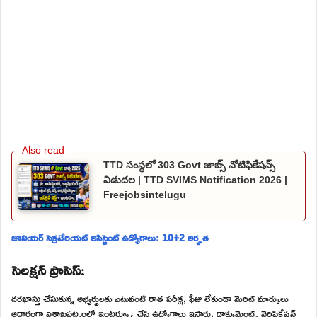
TTD సంస్థలో 303 Govt జాబ్స్ నోటిఫికేషన్స్
విడుదల | TTD SVIMS Notification 2026 |
Freejobsintelugu
జూనియర్ సెక్రటేరియట్ అసిస్టెంట్ ఉద్యోగాలు: 10+2 అర్హత
సెలక్షన్ ప్రాసెస్:
దరఖాస్తు చేసుకున్న అభ్యర్థులకు ఎటువంటి రాత పరీక్ష, ఫీజు లేకుండా మెరిట్ మార్కులు
ఆధారంగా విశాఖపట్నంలో ఇంటర్వ్యూ చేసి ఉద్యోగాలు ఇస్తారు. డాక్యుమెంట్స్ వెరిఫికేషన్