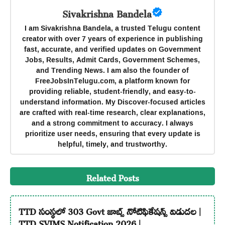
Sivakrishna Bandela
I am Sivakrishna Bandela, a trusted Telugu content
creator with over 7 years of experience in publishing
fast, accurate, and verified updates on Government
Jobs, Results, Admit Cards, Government Schemes,
and Trending News. I am also the founder of
FreeJobsInTelugu.com, a platform known for
providing reliable, student-friendly, and easy-to-
understand information. My Discover-focused articles
are crafted with real-time research, clear explanations,
and a strong commitment to accuracy. I always
prioritize user needs, ensuring that every update is
helpful, timely, and trustworthy.
Related Posts
TTD సంస్థలో 303 Govt జాబ్స్ నోటిఫికేషన్స్ విడుదల |
TTD SVIMS Notification 2026 |