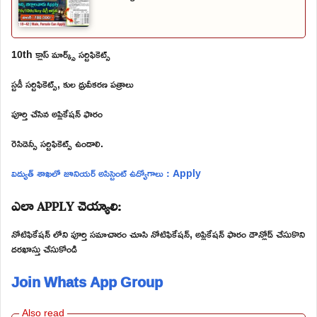
10th క్లాస్ మార్క్స్ సర్టిఫికెట్స్
స్టడీ సర్టిఫికెట్స్, కుల ధ్రువీకరణ పత్రాలు
పూర్తి చేసిన అప్లికేషన్ ఫారం
రెసిడెన్సీ సర్టిఫికెట్స్ ఉండాలి.
విద్యుత్ శాఖలో జూనియర్ అసిస్టెంట్ ఉద్యోగాలు : Apply
ఎలా APPLY చెయ్యాలి:
నోటిఫికేషన్ లోని పూర్తి సమాచారం చూసి నోటిఫికేషన్, అప్లికేషన్ ఫారం డౌన్లోడ్ చేసుకొని
దరఖాస్తు చేసుకోండి
Join Whats App Group