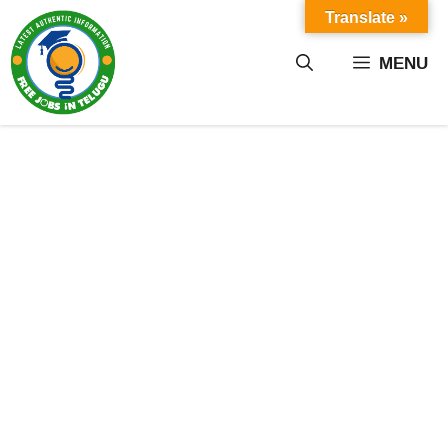
Skip
Translate »
to
content
MENU