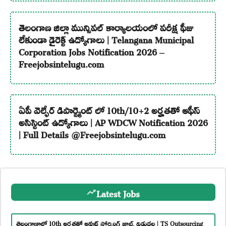
తెలంగాణ జిల్లా మున్సిపల్ కార్యాలయంలో పరీక్ష ఫీజు
లేకుండా డైరెక్ట్ ఉద్యోగాలు | Telangana Municipal
Corporation Jobs Notification 2026 –
Freejobsintelugu.com
ఏపీ వెల్ఫేర్ డిపార్ట్మెంట్ లో 10th/10+2 అర్హతతో ఆఫీస్
అసిస్టెంట్ ఉద్యోగాలు | AP WDCW Notification 2026
| Full Details @Freejobsintelugu.com
Latest Jobs
తెలంగాణాలో 10th అర్హతతో అవుట్ సోర్సింగ్ జాబ్స్ విడుదల | TS Outsourcing