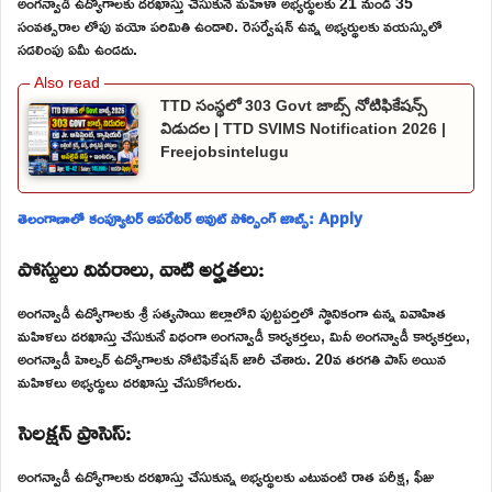
అంగన్వాడీ ఉద్యోగాలకు దరఖాస్తు చేసుకునే మహిళా అభ్యర్థులకు 21 నుండి 35
సంవత్సరాల లోపు వయో పరిమితి ఉండాలి. రెసర్వేషన్ ఉన్న అభ్యర్థులకు వయస్సులో
సడలింపు ఏమీ ఉండదు.
TTD సంస్థలో 303 Govt జాబ్స్ నోటిఫికేషన్స్
విడుదల | TTD SVIMS Notification 2026 |
Freejobsintelugu
తెలంగాణాలో కంప్యూటర్ ఆపరేటర్ అవుట్ సోర్సింగ్ జాబ్స్: Apply
పోస్టులు వివరాలు, వాటి అర్హతలు:
అంగన్వాడీ ఉద్యోగాలకు శ్రీ సత్యసాయి జిల్లాలోని పుట్టపర్తిలో స్థానికంగా ఉన్న వివాహిత
మహిళలు దరఖాస్తు చేసుకునే విధంగా అంగన్వాడీ కార్యకర్తలు, మినీ అంగన్వాడీ కార్యకర్తలు,
అంగన్వాడీ హెల్పర్ ఉద్యోగాలకు నోటిఫికేషన్ జారీ చేశారు. 20వ తరగతి పాస్ అయిన
మహిళలు అభ్యర్థులు దరఖాస్తు చేసుకోగలరు.
సెలక్షన్ ప్రాసెస్:
అంగన్వాడీ ఉద్యోగాలకు దరఖాస్తు చేసుకున్న అభ్యర్థులకు ఎటువంటి రాత పరీక్ష, ఫీజు