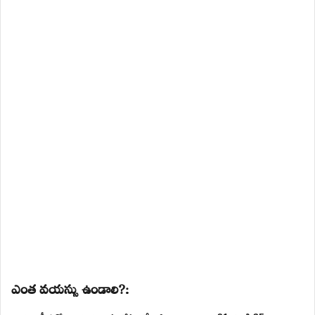
ఎంత వయస్సు ఉండాలి?: