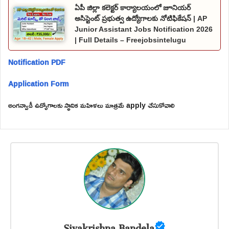
ఏపీ జిల్లా కలెక్టర్ కార్యాలయంలో జూనియర్
అసిస్టెంట్ ప్రభుత్వ ఉద్యోగాలకు నోటిఫికేషన్ | AP
Junior Assistant Jobs Notification 2026
| Full Details – Freejobsintelugu
Notification PDF
Application Form
అంగన్వాడీ ఉద్యోగాలకు స్థానిక మహిళలు మాత్రమే apply చేసుకోవాలి
Sivakrishna Bandela