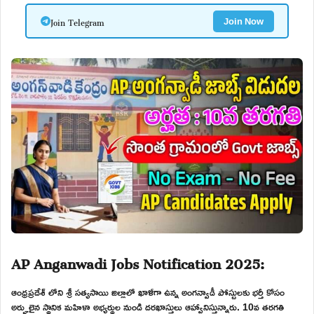
Join Telegram
Join Now
AP Anganwadi Jobs Notification 2025:
ఆంధ్రప్రదేశ్ లోని శ్రీ సత్యసాయి జిల్లాలో ఖాళీగా ఉన్న అంగన్వాడీ పోస్టులకు భర్తీ కోసం
అర్హులైన స్థానిక మహిళా అభ్యర్థుల నుండి దరఖాస్తులు ఆహ్వానిస్తున్నారు. 10వ తరగతి