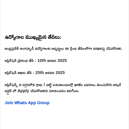
ఉద్యోగాల ముఖ్యమైన తేదీలు:
ఆంధ్రప్రదేశ్ అంగన్వాడీ ఉద్యోగాలకు అభ్యర్థులు ఈ క్రింది తేదీలలోగా దరఖాస్తు చేసుకోవాలి.
అప్లికేషన్ ప్రారంభ తేదీ : 10th జనవరి 2025
అప్లికేషన్ ఆఖరు తేదీ : 25th జనవరి 2025
అప్లికేషన్స్ ని దగ్గరలోని గ్రామ / వార్డ్ సచివాలయాల్లో ఖాళీల వివరాలు తెలుసుకొని అక్కడే
ఆన్లైన్ లో Apply చేసుకోవాలిని సూచించడం జరిగింది.
Join Whats App Group