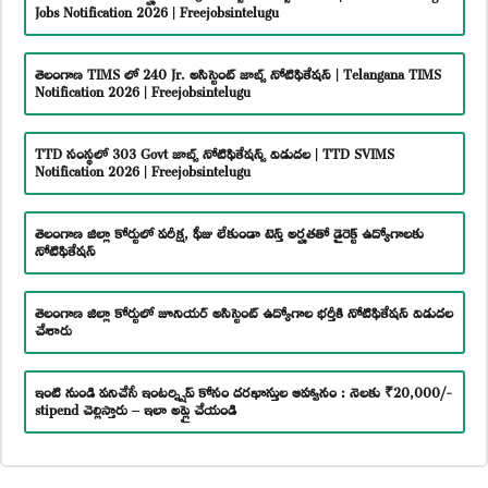
Jobs Notification 2026 | Freejobsintelugu
తెలంగాణ TIMS లో 240 Jr. అసిస్టెంట్ జాబ్స్ నోటిఫికేషన్ | Telangana TIMS
Notification 2026 | Freejobsintelugu
TTD సంస్థలో 303 Govt జాబ్స్ నోటిఫికేషన్స్ విడుదల | TTD SVIMS
Notification 2026 | Freejobsintelugu
తెలంగాణ జిల్లా కోర్టులో పరీక్ష, ఫీజు లేకుండా టెన్త్ అర్హతతో డైరెక్ట్ ఉద్యోగాలకు
నోటిఫికేషన్
తెలంగాణ జిల్లా కోర్టులో జూనియర్ అసిస్టెంట్ ఉద్యోగాల భర్తీకి నోటిఫికేషన్ విడుదల
చేశారు
ఇంటి నుండి పనిచేసే ఇంటర్న్షిప్ కోసం దరఖాస్తుల ఆహ్వానం : నెలకు ₹20,000/-
stipend చెల్లిస్తారు – ఇలా అప్లై చేయండి