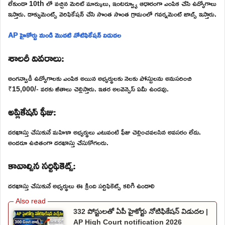
లేకుండా 10th లో వచ్చిన మెరిట్ మార్కులు, ఇంటర్వ్యూ ఆధారంగా ఎంపిక చేసి ఉద్యోగాలు
ఇస్తారు. డాక్యుమెంట్స్ వెరిఫికేషన్ చేసి సొంత సొంత గ్రామంలో గవర్నమెంట్ జాబ్స్ ఇస్తారు.
AP హైకోర్టు నుండి మొదటి నోటిఫికేషన్ విడుదల
శాలరీ వివరాలు:
అంగన్వాడీ ఉద్యోగాలకు ఎంపిక అయిన అభ్యర్థులకు నెలకు పోస్టులను అనుసరించి
₹15,000/- వరకు జీతాలు చెల్లిస్తారు. ఇతర అలవెన్సెస్ ఏమీ ఉండవు.
అప్లికేషన్ ఫీజు:
దరఖాస్తు చేసుకునే మహిళా అభ్యర్థులు ఎటువంటి ఫీజు చెల్లించవలసిన అవసరం లేదు.
అందరూ ఉచితంగా దరఖాస్తు చేసుకోగలరు.
కావాల్సిన సర్టిఫికెట్స్:
దరఖాస్తు చేసుకునే అభ్యర్థులు ఈ క్రింది సర్టిఫికెట్స్ కలిగి ఉండాలి
332 పోస్టులతో ఏపీ హైకోర్టు నోటిఫికేషన్ విడుదల |
AP High Court notification 2026