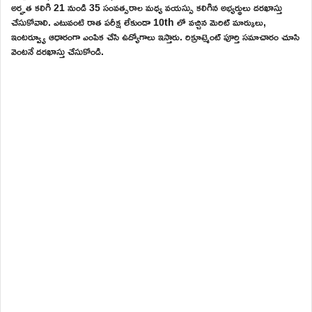
అర్హత కలిగి 21 నుండి 35 సంవత్సరాల మధ్య వయస్సు కలిగిన అభ్యర్థులు దరఖాస్తు
చేసుకోవాలి. ఎటువంటి రాత పరీక్ష లేకుండా 10th లో వచ్చిన మెరిట్ మార్కులు,
ఇంటర్వ్యూ ఆధారంగా ఎంపిక చేసి ఉద్యోగాలు ఇస్తారు. రిక్రూట్మెంట్ పూర్తి సమాచారం చూసి
వెంటనే దరఖాస్తు చేసుకోండి.