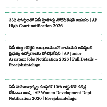
332 పోస్టులతో ఏపీ హైకోర్టు నోటిఫికేషన్ విడుదల | AP
High Court notification 2026
ఏపీ జిల్లా కలెక్టర్ కార్యాలయంలో జూనియర్ అసిస్టెంట్
ప్రభుత్వ ఉద్యోగాలకు నోటిఫికేషన్ | AP Junior
Assistant Jobs Notification 2026 | Full Details –
Freejobsintelugu
ఏపీ మహిళాభివృద్ధి సంస్థలో 10th అర్హతతో పరీక్ష
లేకుండా జాబ్స్ | AP Women Development Dept
Notification 2026 | Freejobsintelugu