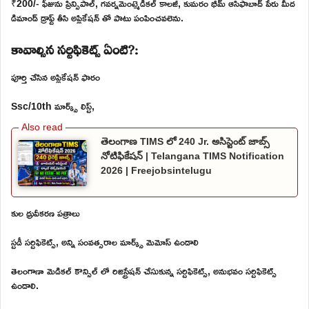
₹200/- ఫీజును ప్రిన్సిపాల్, గవర్నమెంట్మెడికల్ కాలజీ, కుమరం భీమ్ ఆసిఫాబాద్ పేరు మీద
డిమాండ్ డ్రాఫ్ట్ తీసి అప్లికేషన్ తో పాటు పంపించవలెను.
కావాల్సిన సర్టిఫికెట్స్ ఏంటి?:
పూర్తి చేసిన అప్లికేషన్ ఫారం
Ssc/10th మార్క్స్ లిస్ట్,
తెలంగాణ TIMS లో 240 Jr. అసిస్టెంట్ జాబ్స్
నోటిఫికేషన్ | Telangana TIMS Notification
2026 | Freejobsintelugu
కుల ధ్రువీకరణ పత్రాలు
స్టడీ సర్టిఫికెట్స్, అన్ని సంవత్సరాల మార్క్స్ మెమోస్ ఉండాలి
తెలంగాణా మెడికల్ కౌన్సిల్ లో రిజిస్ట్రేషన్ చేసుకున్న సర్టిఫికెట్స్, అనుభవం సర్టిఫికెట్స్
ఉండాలి.