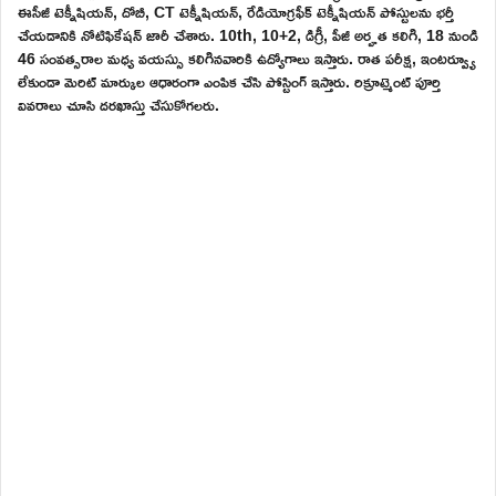
ఈసీజీ టెక్నీషియన్, దోబీ, CT టెక్నీషియన్, రేడియోగ్రఫీక్ టెక్నీషియన్ పోస్టులను భర్తీ
చేయడానికి నోటిఫికేషన్ జారీ చేశారు. 10th, 10+2, డిగ్రీ, పీజీ అర్హత కలిగి, 18 నుండి
46 సంవత్సరాల మధ్య వయస్సు కలిగినవారికి ఉద్యోగాలు ఇస్తారు. రాత పరీక్ష, ఇంటర్వ్యూ
లేకుండా మెరిట్ మార్కుల ఆధారంగా ఎంపిక చేసి పోస్టింగ్ ఇస్తారు. రిక్రూట్మెంట్ పూర్తి
వివరాలు చూసి దరఖాస్తు చేసుకోగలరు.