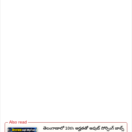
తెలంగాణాలో 10th అర్హతతో అవుట్ సోర్సింగ్ జాబ్స్