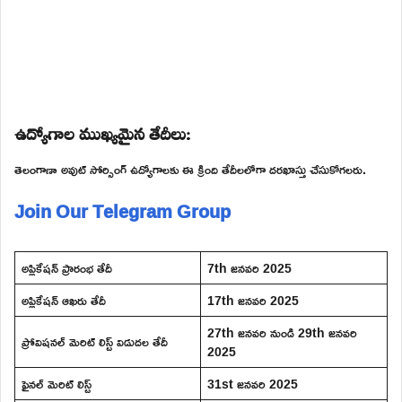
ఉద్యోగాల ముఖ్యమైన తేదీలు:
తెలంగాణా అవుట్ సోర్సింగ్ ఉద్యోగాలకు ఈ క్రింది తేదీలలోగా దరఖాస్తు చేసుకోగలరు.
Join Our Telegram Group
అప్లికేషన్ ప్రారంభ తేదీ
7th జనవరి 2025
అప్లికేషన్ ఆఖరు తేదీ
17th జనవరి 2025
27th జనవరి నుండి 29th జనవరి
ప్రోవిషనల్ మెరిట్ లిస్ట్ విడుదల తేదీ
2025
ఫైనల్ మెరిట్ లిస్ట్
31st జనవరి 2025