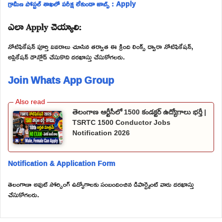
గ్రామీణ పోస్టల్ శాఖలో పరీక్ష లేకుండా జాబ్స్ : Apply
ఎలా Apply చెయ్యాలి:
నోటిఫికేషన్ పూర్తి వివరాలు చూసిన తర్వాత ఈ క్రింది లింక్స్ ద్వారా నోటిఫికేషన్,
అప్లికేషన్ డౌన్లోడ్ చేసుకొని దరఖాస్తు చేసుకోగలరు.
Join Whats App Group
తెలంగాణ ఆర్టీసీలో 1500 కండక్టర్ ఉద్యోగాలు భర్తీ |
TSRTC 1500 Conductor Jobs
Notification 2026
Notification & Application Form
తెలంగాణా అవుట్ సోర్సింగ్ ఉద్యోగాలకు సంబందించిన డిపార్ట్మెంట్ వారు దరఖాస్తు
చేసుకోగలరు.