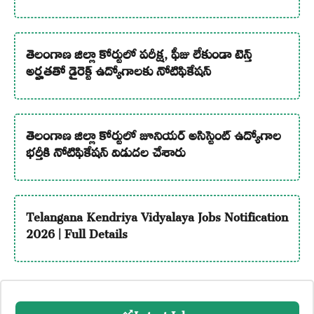
తెలంగాణ జిల్లా కోర్టులో పరీక్ష, ఫీజు లేకుండా టెన్త్
అర్హతతో డైరెక్ట్ ఉద్యోగాలకు నోటిఫికేషన్
తెలంగాణ జిల్లా కోర్టులో జూనియర్ అసిస్టెంట్ ఉద్యోగాల
భర్తీకి నోటిఫికేషన్ విడుదల చేశారు
Telangana Kendriya Vidyalaya Jobs Notification
2026 | Full Details
Latest Jobs