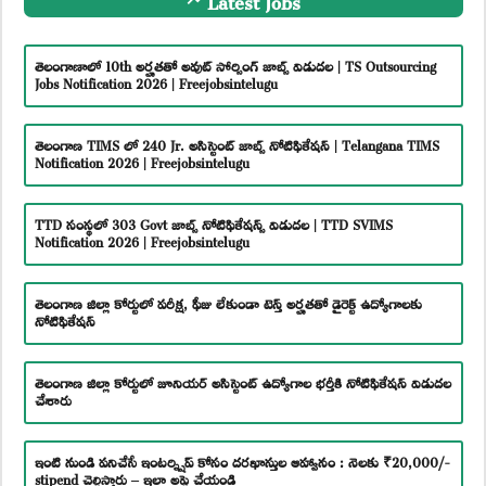
తెలంగాణాలో 10th అర్హతతో అవుట్ సోర్సింగ్ జాబ్స్ విడుదల | TS Outsourcing
Jobs Notification 2026 | Freejobsintelugu
తెలంగాణ TIMS లో 240 Jr. అసిస్టెంట్ జాబ్స్ నోటిఫికేషన్ | Telangana TIMS
Notification 2026 | Freejobsintelugu
TTD సంస్థలో 303 Govt జాబ్స్ నోటిఫికేషన్స్ విడుదల | TTD SVIMS
Notification 2026 | Freejobsintelugu
తెలంగాణ జిల్లా కోర్టులో పరీక్ష, ఫీజు లేకుండా టెన్త్ అర్హతతో డైరెక్ట్ ఉద్యోగాలకు
నోటిఫికేషన్
తెలంగాణ జిల్లా కోర్టులో జూనియర్ అసిస్టెంట్ ఉద్యోగాల భర్తీకి నోటిఫికేషన్ విడుదల
చేశారు
ఇంటి నుండి పనిచేసే ఇంటర్న్షిప్ కోసం దరఖాస్తుల ఆహ్వానం : నెలకు ₹20,000/-
stipend చెల్లిస్తారు – ఇలా అప్లై చేయండి