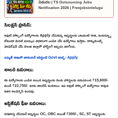
విడుదల | TS Outsourcing Jobs
Notification 2026 | Freejobsintelugu
సెలక్షన్ ప్రాసెస్:
అవుట్ సోర్సింగ్ ఉద్యోగాలకు Apply చేసుకున్న అభ్యర్థులకు ఎటువంటి రాత, ఇంటర్వ్యూ
లేకుండా మెరిట్ మార్కుల ఆధారంగా ఎంపిక చేసి ఉద్యోగాలు ఇస్తారు. డాక్యుమెంట్స్
వెరిఫికేషన్ చేసి సొంత జిల్లాలో పోస్టింగ్ ఇవ్వడం జరిగింది.
విద్యుత్ శాఖలో జూనియర్ అసిస్టెంట్ Govt జాబ్స్: Apply
శాలరీ వివరాలు:
ఈ ఉద్యోగాలకు ఎంపిక అయిన అభ్యర్థులకు నెలకు పోస్టులను అనుసరించి ₹15,600/-
నుండి ₹22,750/- వరకు శాలరీస్ ఉంటాయి. ఇవి అవుట్ సోర్సింగ్ ఉద్యోగాలు కావున
ఇతర అలవెన్సెస్ ఉండవు.
అప్లికేషన్ ఫీజు వివరాలు:
దరఖాస్తు చేసుకునే అభ్యర్థులు OC, OBC అయితే ₹300/-, SC, ST అభ్యర్థులకు