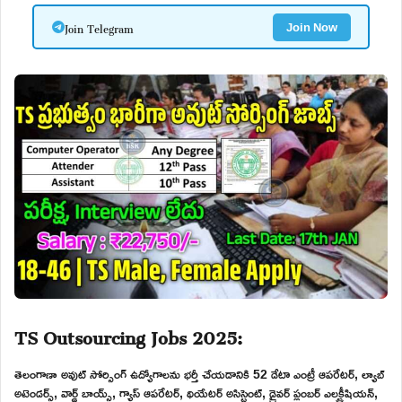
Join Telegram
Join Now
TS Outsourcing Jobs 2025:
తెలంగాణా అవుట్ సోర్సింగ్ ఉద్యోగాలను భర్తీ చేయడానికి 52 డేటా ఎంట్రీ ఆపరేటర్, ల్యాబ్
అటెండర్స్, వార్డ్ బాయ్స్, గ్యాస్ ఆపరేటర్, థియేటర్ అసిస్టెంట్, డ్రైవర్ ప్లంబర్ ఎలక్ట్రీషియన్,