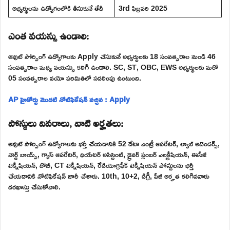
అభ్యర్థులను ఉద్యోగంలోకి తీసుకునే తేదీ
3rd ఫిబ్రవరి 2025
ఎంత వయస్సు ఉండాలి:
అవుట్ సోర్సింగ్ ఉద్యోగాలకు Apply చేసుకునే అభ్యర్థులకు 18 సంవత్సరాల నుండి 46
సంవత్సరాల మధ్య వయస్సు కలిగి ఉండాలి. SC, ST, OBC, EWS అభ్యర్థులకు మరో
05 సంవత్సరాల వయో పరిమితిలో సడలింపు ఉంటుంది.
AP హైకోర్టు మొదటి నోటిఫికేషన్ వచ్చిన : Apply
పోస్టులు వివరాలు, వాటి అర్హతలు:
అవుట్ సోర్సింగ్ ఉద్యోగాలను భర్తీ చేయడానికి 52 డేటా ఎంట్రీ ఆపరేటర్, ల్యాబ్ అటెండర్స్,
వార్డ్ బాయ్స్, గ్యాస్ ఆపరేటర్, థియేటర్ అసిస్టెంట్, డ్రైవర్ ప్లంబర్ ఎలక్ట్రీషియన్, ఈసీజీ
టెక్నీషియన్, దోబీ, CT టెక్నీషియన్, రేడియోగ్రఫీక్ టెక్నీషియన్ పోస్టులను భర్తీ
చేయడానికి నోటిఫికేషన్ జారీ చేశారు. 10th, 10+2, డిగ్రీ, పీజీ అర్హత కలిగినవారు
దరఖాస్తు చేసుకోవాలి.