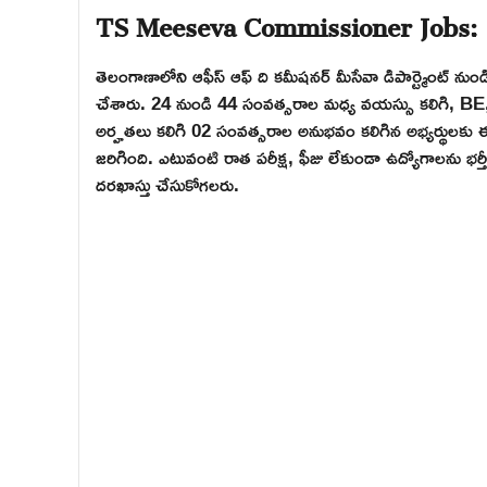
TS Meeseva Commissioner Jobs:
తెలంగాణాలోని ఆఫీస్ ఆఫ్ ది కమీషనర్ మీసేవా డిపార్ట్మెంట్ నుండి 
చేశారు. 24 నుండి 44 సంవత్సరాల మధ్య వయస్సు కలిగి
అర్హతలు కలిగి 02 సంవత్సరాల అనుభవం కలిగిన అభ్యర్థులకు ఈ-డిస్
జరిగింది. ఎటువంటి రాత పరీక్ష, ఫీజు లేకుండా ఉద్యోగాలను భర్త
దరఖాస్తు చేసుకోగలరు.