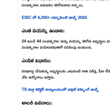
సంవత్సరాల అనుభవం కలిగినవారు అర్హులు.
ESIC లో 4,200+ గవర్నమెంట్ జాబ్స్ 2024
ఎంత వయస్సు ఉండాలి:
24 నుండి 44 సంవత్సరాల మధ్య వయస్సు కలిగిన అభ్యర్థులు
సంవత్సరాల వయోపరిమితిలో సడలింపు ఉంటుంది.
ఎంపిక విధానం:
దరఖాస్తు చేసుకున్న అభ్యర్థులుకు ఎటువంటి రాత పరీక్ష, ఫీజు
చేసి ఉద్యోగాలు ఇస్తారు.
TS జిల్లా కలెక్టర్ కార్యాలయంలో అవుట్ సోర్సింగ్ జాబ్స్
శాలరీ వివరాలు: