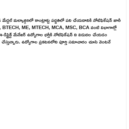
మేడ్చల్ మల్కాజ్గిరిలో కాంట్రాక్టు పద్దతిలో పని చేయడానికి నోటిఫికేషన్ జారీ
, BE, BTECH, ME, MTECH, MCA, MSC, BCA వంటి విభాగాల్లో
ట్రిక్ట్ మేనేజర్ ఉద్యోగాల భర్తీకి నోటిఫికేషన్ ని విడుదల చేయడం
ీ చేస్తున్నారు. ఉద్యోగాల ప్రకటనలోని పూర్తి సమాచారం చూసి వెంటనే