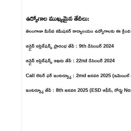
ఉద్యోగాల ముఖ్యమైన తేదీలు:
తెలంగాణా మీసేవ కమీషనర్ కార్యాలయం ఉద్యోగాలకు ఈ క్రింది
ఆన్లైన్ అప్లికేషన్స్ ప్రారంభ తేదీ : 9th డిసెంబర్ 2024
ఆన్లైన్ అప్లికేషన్స్ ఆఖరు తేదీ : 22nd డిసెంబర్ 2024
Call లెటర్ ఫర్ ఇంటర్వ్యూ : 2md జనవరి 2025 (ఇమెయిల్ ద
ఇంటర్వ్యూ తేదీ : 8th జనవరి 2025 (ESD ఆఫీస్, రోడ్డు No