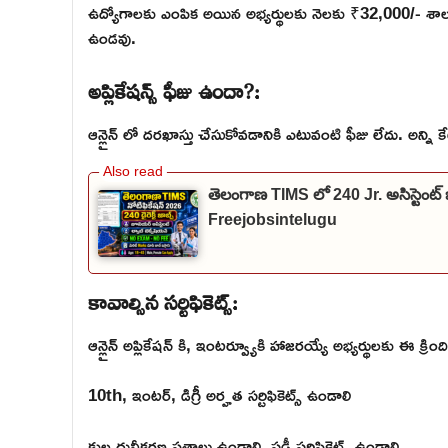
ఉద్యోగాలకు ఎంపిక అయిన అభ్యర్థులకు నెలకు ₹32,000/- శాలరీ 
ఉండవు.
అప్లికేషన్స్ ఫీజు ఉందా?:
ఆన్లైన్ లో దరఖాస్తు చేసుకోవడానికి ఎటువంటి ఫీజు లేదు. అన్ని
తెలంగాణ TIMS లో 240 Jr. అసిస్టెంట్ 
Freejobsintelugu
కావాల్సిన సర్టిఫికెట్స్:
ఆన్లైన్ అప్లికేషన్ కి, ఇంటర్వ్యూకి హాజరయ్యే అభ్యర్థులకు ఈ క్రిం
10th, ఇంటర్, డిగ్రీ అర్హత సర్టిఫికెట్స్ ఉండాలి
కుల ధ్రువీకరణ పత్రాలు ఉండాలి. స్టడీ సర్టిఫికెట్స్ ఉండాలి