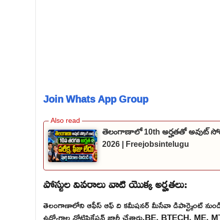
Join Whats App Group
తెలంగాణాలో 10th అర్హతతో అవుట్ సోర
2026 | Freejobsintelugu
పోస్టుల వివరాలు వాటి యొక్క అర్హతలు:
తెలంగాణాలోని ఆఫీస్ ఆఫ్ ది కమీషనర్ మీసేవా డిపార్ట్మెంట్ నుండి మేడ
ఉద్యోగాల నోటిఫికేషన్ జారీ చేశారు.BE, BTECH, ME, 