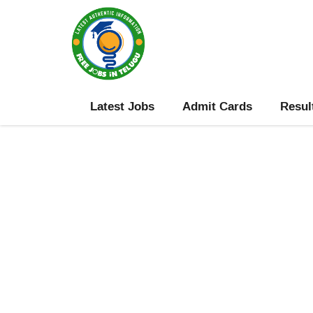
Skip
to
content
Latest Jobs
Admit Cards
Resul