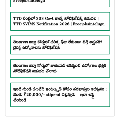
TTD సంస్థలో 303 Govt జాబ్స్ నోటిఫికేషన్స్ విడుదల |
TTD SVIMS Notification 2026 | Freejobsintelugu
తెలంగాణ జిల్లా కోర్టులో పరీక్ష, ఫీజు లేకుండా టెన్త్ అర్హతతో
డైరెక్ట్ ఉద్యోగాలకు నోటిఫికేషన్
తెలంగాణ జిల్లా కోర్టులో జూనియర్ అసిస్టెంట్ ఉద్యోగాల భర్తీకి
నోటిఫికేషన్ విడుదల చేశారు
ఇంటి నుండి పనిచేసే ఇంటర్న్షిప్ కోసం దరఖాస్తుల ఆహ్వానం :
నెలకు ₹20,000/- stipend చెల్లిస్తారు – ఇలా అప్లై
చేయండి