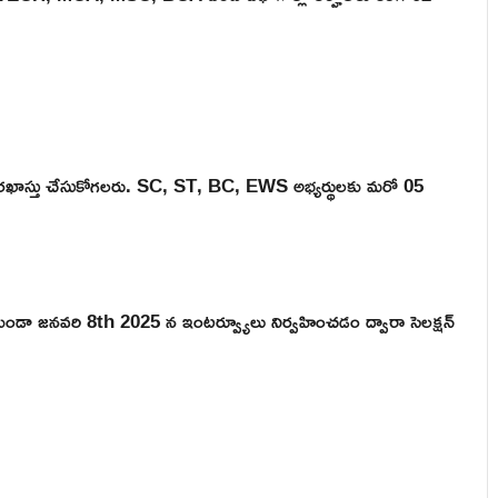
 దరఖాస్తు చేసుకోగలరు. SC, ST, BC, EWS అభ్యర్థులకు మరో 05
 లేకుండా జనవరి 8th 2025 న ఇంటర్వ్యూలు నిర్వహించడం ద్వారా సెలక్షన్