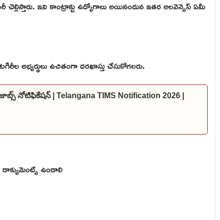
చెల్లిస్తారు. ఇవి కాంట్రాక్టు ఉద్యోగాలు అయినందున ఇతర అలవెన్సెస్ ఏమీ
 కేటగిరీల అభ్యర్థులు ఉచితంగా దరఖాస్తు చేసుకోగలరు.
జాబ్స్ నోటిఫికేషన్ | Telangana TIMS Notification 2026 |
ది డాక్యుమెంట్స్ ఉండాలి