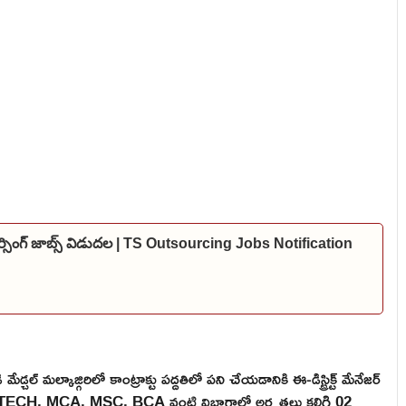
్సింగ్ జాబ్స్ విడుదల | TS Outsourcing Jobs Notification
్చల్ మల్కాజ్గిరిలో కాంట్రాక్టు పద్దతిలో పని చేయడానికి ఈ-డిస్ట్రిక్ట్ మేనేజర్
MTECH, MCA, MSC, BCA వంటి విభాగాల్లో అర్హతలు కలిగి 02