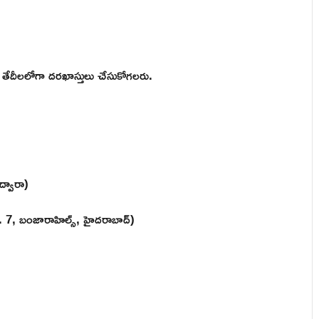
 తేదీలలోగా దరఖాస్తులు చేసుకోగలరు.
్వారా)
. 7, బంజారాహిల్స్, హైదరాబాద్)