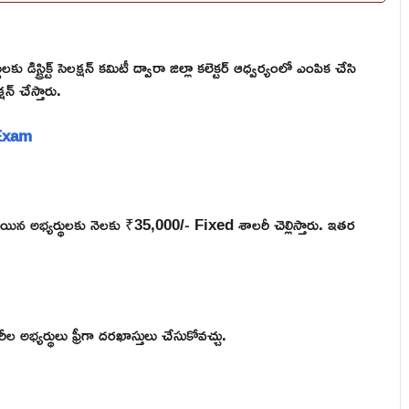
ిస్ట్రిక్ట్ సెలక్షన్ కమిటీ ద్వారా జిల్లా కలెక్టర్ ఆధ్వర్యంలో ఎంపిక చేసి
న్ చేస్తారు.
 Exam
ిన అభ్యర్థులకు నెలకు ₹35,000/- Fixed శాలరీ చెల్లిస్తారు. ఇతర
ల అభ్యర్థులు ఫ్రీగా దరఖాస్తులు చేసుకోవచ్చు.