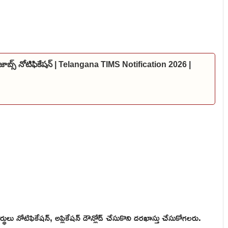
జాబ్స్ నోటిఫికేషన్ | Telangana TIMS Notification 2026 |
ు నోటిఫికేషన్, అప్లికేషన్ డౌన్లోడ్ చేసుకొని దరఖాస్తు చేసుకోగలరు.