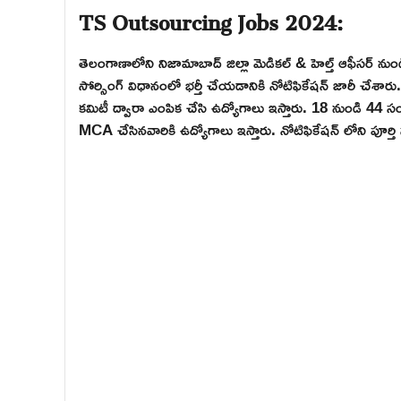
TS Outsourcing Jobs 2024:
తెలంగాణాలోని నిజామాబాద్ జిల్లా మెడికల్ & హెల్త్ ఆఫీసర్ నుం
సోర్సింగ్ విధానంలో భర్తీ చేయడానికి నోటిఫికేషన్ జారీ చేశారు. ఎటువ
కమిటీ ద్వారా ఎంపిక చేసి ఉద్యోగాలు ఇస్తారు. 18 నుండి 4
MCA చేసినవారికి ఉద్యోగాలు ఇస్తారు. నోటిఫికేషన్ లోని పూర