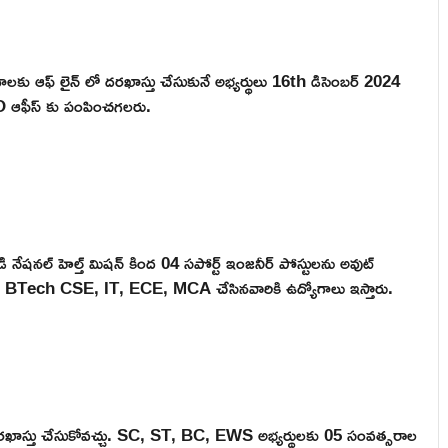
ాలకు ఆఫ్ లైన్ లో దరఖాస్తు చేసుకునే అభ్యర్థులు 16th డిసెంబర్ 2024
O ఆఫీస్ కు పంపించగలరు.
డి నేషనల్ హెల్త్ మిషన్ కింద 04 సపోర్ట్ ఇంజనీర్ పోస్టులను అవుట్
శారు. BTech CSE, IT, ECE, MCA చేసినవారికి ఉద్యోగాలు ఇస్తారు.
దరఖాస్తు చేసుకోవచ్చు. SC, ST, BC, EWS అభ్యర్థులకు 05 సంవత్సరాల