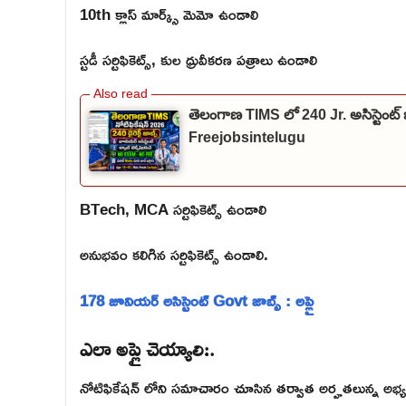
10th క్లాస్ మార్క్స్ మెమో ఉండాలి
స్టడీ సర్టిఫికెట్స్, కుల ధ్రువీకరణ పత్రాలు ఉండాలి
తెలంగాణ TIMS లో 240 Jr. అసిస్టెంట్ 
Freejobsintelugu
BTech, MCA సర్టిఫికెట్స్ ఉండాలి
అనుభవం కలిగిన సర్టిఫికెట్స్ ఉండాలి.
178 జూనియర్ అసిస్టెంట్ Govt జాబ్స్ : అప్లై
ఎలా అప్లై చెయ్యాలి:.
నోటిఫికేషన్ లోని సమాచారం చూసిన తర్వాత అర్హతలున్న అభ్యర్థుల