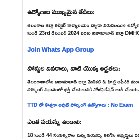
ఉద్యోగాల ముఖ్యమైన తేదీలు:
తెలంగాణ జిల్లా కలెక్టర్ కార్యాలయం ద్వారా విడుదలయిన ఉద్యోగ
నుండి 23rd డిసెంబర్ 2024 వరకు నిజామాబాద్ జిల్లా DMH
Join Whats App Group
పోస్టుల వివరాలు, వాటి యొక్క అర్హతలు:
తెలంగాణాలోని నిజామాబాద్ జిల్లా మెడికల్ & హెల్త్ ఆఫీసర్ నుం
సోర్సింగ్ విధానంలో భర్తీ చేయడానికి నోటిఫికేషన్ జారీ చే
TTD లో కొత్తగా అవుట్ సోర్సింగ్ ఉద్యోగాలు : No Exam
ఎంత వయస్సు ఉండాలి:
18 నుండి 44 సంవత్సరాల మధ్య వయస్సు కలిగిన అభ్యర్థులు 