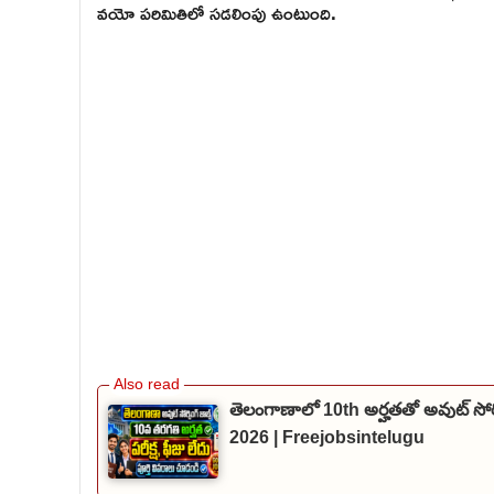
వయో పరిమితిలో సడలింపు ఉంటుంది.
తెలంగాణాలో 10th అర్హతతో అవుట్ సోర
2026 | Freejobsintelugu