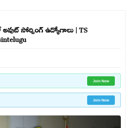
 అవుట్ సోర్సింగ్ ఉద్యోగాలు | TS
sintelugu
Join Now
Join Now