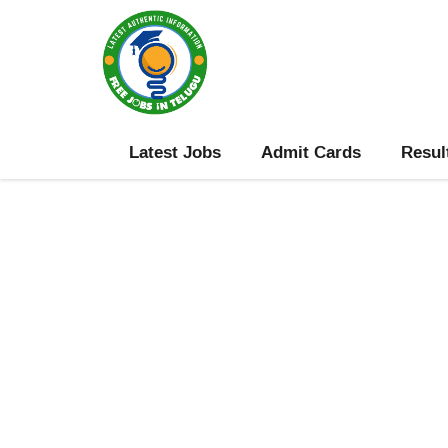
Skip
to
content
Latest Jobs
Admit Cards
Resul