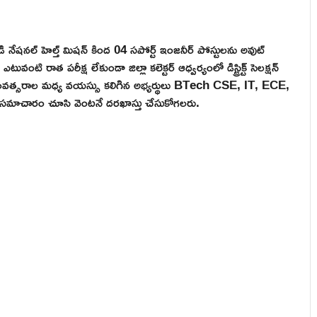
డి నేషనల్ హెల్త్ మిషన్ కింద 04 సపోర్ట్ ఇంజనీర్ పోస్టులను అవుట్
ంటి రాత పరీక్ష లేకుండా జిల్లా కలెక్టర్ ఆధ్వర్యంలో డిస్ట్రిక్ట్ సెలక్షన్
4 సంవత్సరాల మధ్య వయస్సు కలిగిన అభ్యర్థులు BTech CSE, IT, ECE,
్తి సమాచారం చూసి వెంటనే దరఖాస్తు చేసుకోగలరు.