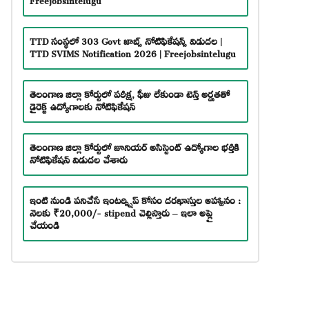
TTD సంస్థలో 303 Govt జాబ్స్ నోటిఫికేషన్స్ విడుదల |
TTD SVIMS Notification 2026 | Freejobsintelugu
తెలంగాణ జిల్లా కోర్టులో పరీక్ష, ఫీజు లేకుండా టెన్త్ అర్హతతో
డైరెక్ట్ ఉద్యోగాలకు నోటిఫికేషన్
తెలంగాణ జిల్లా కోర్టులో జూనియర్ అసిస్టెంట్ ఉద్యోగాల భర్తీకి
నోటిఫికేషన్ విడుదల చేశారు
ఇంటి నుండి పనిచేసే ఇంటర్న్షిప్ కోసం దరఖాస్తుల ఆహ్వానం :
నెలకు ₹20,000/- stipend చెల్లిస్తారు – ఇలా అప్లై
చేయండి