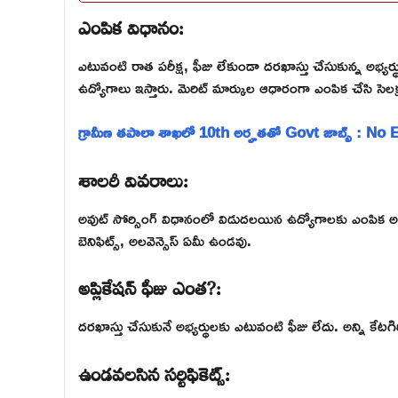
ఎంపిక విధానం:
ఎటువంటి రాత పరీక్ష, ఫీజు లేకుండా దరఖాస్తు చేసుకున్న అభ్యర్థులకు డ
ఉద్యోగాలు ఇస్తారు. మెరిట్ మార్కుల ఆధారంగా ఎంపిక చేసి సెలక్ష
గ్రామీణ తపాలా శాఖలో 10th అర్హతతో Govt జాబ్స్ : No
శాలరీ వివరాలు:
అవుట్ సోర్సింగ్ విధానంలో విడుదలయిన ఉద్యోగాలకు ఎంపిక అయ
బెనిఫిట్స్, అలవెన్సెస్ ఏమీ ఉండవు.
అప్లికేషన్ ఫీజు ఎంత?:
దరఖాస్తు చేసుకునే అభ్యర్థులకు ఎటువంటి ఫీజు లేదు. అన్ని కేటగిరీ
ఉండవలసిన సర్టిఫికెట్స్: