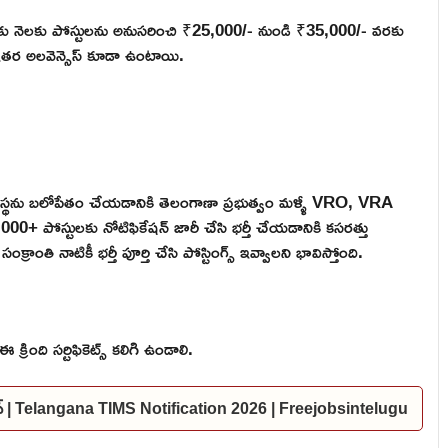
ు నెలకు పోస్టులను అనుసరించి ₹25,000/- నుండి ₹35,000/- వరకు
దున ఇతర అలవెన్సెస్ కూడా ఉంటాయి.
యవస్థను బలోపేతం చేయడానికి తెలంగాణా ప్రభుత్వం మళ్ళీ VRO, VRA
000+ పోస్టులకు నోటిఫికేషన్ జారీ చేసి భర్తీ చేయడానికి కసరత్తు
ాంతి నాటికీ భర్తీ పూర్తి చేసి పోస్టింగ్స్ ఇవ్వాలని భావిస్తోంది.
్రింది సర్టిఫికెట్స్ కలిగి ఉండాలి.
కేషన్ | Telangana TIMS Notification 2026 | Freejobsintelugu