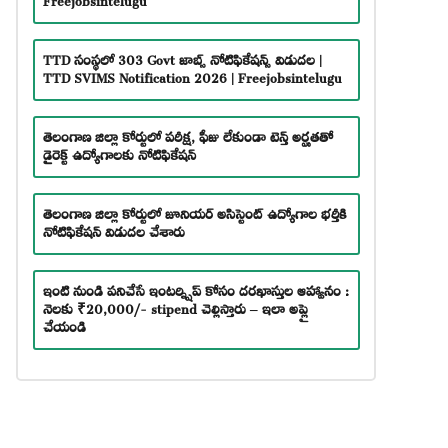
TTD సంస్థలో 303 Govt జాబ్స్ నోటిఫికేషన్స్ విడుదల |
TTD SVIMS Notification 2026 | Freejobsintelugu
తెలంగాణ జిల్లా కోర్టులో పరీక్ష, ఫీజు లేకుండా టెన్త్ అర్హతతో
డైరెక్ట్ ఉద్యోగాలకు నోటిఫికేషన్
తెలంగాణ జిల్లా కోర్టులో జూనియర్ అసిస్టెంట్ ఉద్యోగాల భర్తీకి
నోటిఫికేషన్ విడుదల చేశారు
ఇంటి నుండి పనిచేసే ఇంటర్న్షిప్ కోసం దరఖాస్తుల ఆహ్వానం :
నెలకు ₹20,000/- stipend చెల్లిస్తారు – ఇలా అప్లై
చేయండి