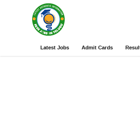
Skip
to
content
Latest Jobs
Admit Cards
Resul