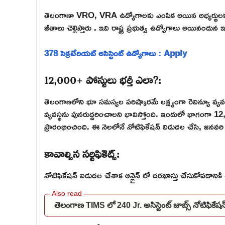
తెలంగాణా VRO, VRA ఉద్యోగాలకు ఎంపిక అయిన అభ్యర్థులక
జీతాలు చెల్లిస్తారు . ఇవి రాష్ట్ర ప్రభుత్వ ఉద్యోగాలు అయినం
378 సెక్రటేరియట్ అసిస్టెంట్ ఉద్యోగాలు : Apply
12,000+ పోస్టులు భర్తీ ఎలా?:
తెలంగాణలోని భూ సమస్యల పరిష్కారమే లక్ష్యంగా రెవిన్యూ వ్
వ్యవస్థను పునరుద్దరించాలని భావిస్తోంది. ఇందులో భాగంగా 12,
ప్రారంభించింది. ఈ నెలలోనే నోటిఫికేషన్ విడుదల చేసి, జనవరి సంక్ర
కావాల్సిన సర్టిఫికెట్స్:
నోటిఫికేషన్ విడుదల చేశాక ఆన్లైన్ లో దరఖాస్తు చేసుకోవడానికి ఈ క
తెలంగాణ TIMS లో 240 Jr. అసిస్టెంట్ జాబ్స్ నోటిఫి