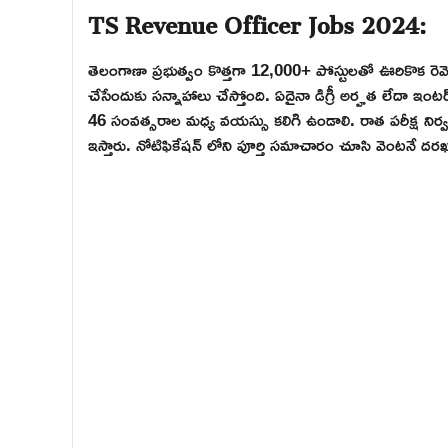
TS Revenue Officer Jobs 2024:
తెలంగాణా ప్రభుత్వం కొత్తగా 12,000+ పోస్టులతో ఊరికొక రెవె
చేసేందుకు సన్నాహాలు చేస్తోంది. ఏదైనా డిగ్రీ అర్హత లేదా ఇంట
46 సంవత్సరాల మధ్య వయస్సు కలిగి ఉండాలి. రాత పరీక్ష నిర్వహి
ఇస్తారు. నోటిఫికేషన్ లోని పూర్తి సమాచారం చూసి వెంటనే దరఖ