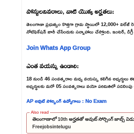
పోస్టులవివరాలు, వాటి యొక్క అర్హతలు:
తెలంగాణా ప్రభుత్వం కొత్తగా గ్రామ స్థాయిలో 12,000+ విలేజ్ రెవె
నోటిఫికేషన్ జారీ చేసేందుకు సన్నాహాలు చేస్తోంది. ఇంటర్, డిగ్
Join Whats App Group
ఎంత వయస్సు ఉండాలి:
18 నుండి 46 సంవత్సరాల మధ్య వయస్సు కలిగిన అభ్యర్థులు
అభ్యర్థులకు మరో 05 సంవత్సరాలు వయో పరిమితిలో సడలింపు
AP అవుట్ సోర్సింగ్ ఉద్యోగాలు : No Exam
తెలంగాణాలో 10th అర్హతతో అవుట్ సోర్సింగ్ జాబ్స్ 
Freejobsintelugu