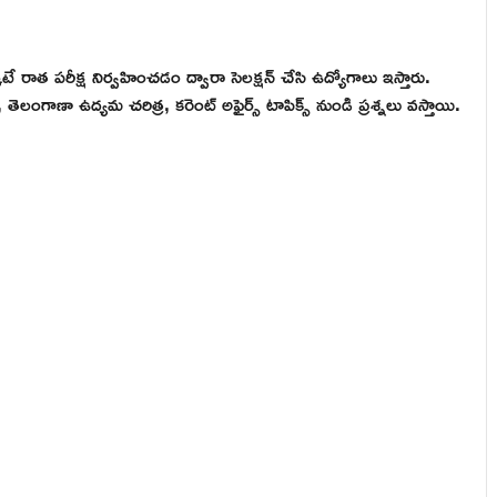
కటే రాత పరీక్ష నిర్వహించడం ద్వారా సెలక్షన్ చేసి ఉద్యోగాలు ఇస్తారు.
ర, తెలంగాణా ఉద్యమ చరిత్ర, కరెంట్ అఫైర్స్ టాపిక్స్ నుండి ప్రశ్నలు వస్తాయి.