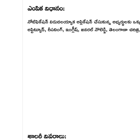
ఎంపిక విధానం:
నోటిఫికేషన్ విడుదలయ్యాక అప్లికేషన్ చేసుకున్న అభ్యర్థులకు ఒక్
అప్టిట్యూడ్, రీసనింగ్, ఇంగ్లీష్, జనరల్ నౌలెడ్జి, తెలంగాణా చరిత్
శాలరీ వివరాలు: