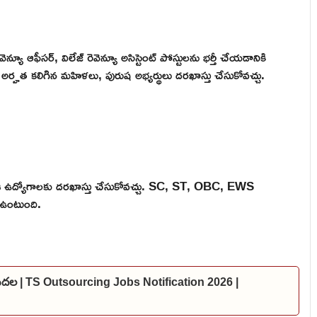
న్యూ ఆఫీసర్, విలేజ్ రెవెన్యూ అసిస్టెంట్ పోస్టులను భర్తీ చేయడానికి
రీ అర్హత కలిగిన మహిళలు, పురుష అభ్యర్థులు దరఖాస్తు చేసుకోవచ్చు.
 ఈ ఉద్యోగాలకు దరఖాస్తు చేసుకోవచ్చు. SC, ST, OBC, EWS
 ఉంటుంది.
విడుదల | TS Outsourcing Jobs Notification 2026 |