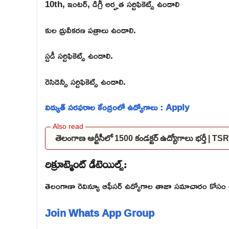
10th, ఇంటర్, డిగ్రీ అర్హత సర్టిఫికెట్స్ ఉండాలి
కుల ధ్రువీకరణ పత్రాలు ఉండాలి.
స్టడీ సర్టిఫికెట్స్ ఉండాలి.
రెసిడెన్సీ సర్టిఫికెట్స్ ఉండాలి.
విద్యుత్ సరఫరాల కేంద్రంలో ఉద్యోగాలు : Apply
తెలంగాణ ఆర్టీసీలో 1500 కండక్టర్ ఉద్యోగాలు భర్తీ
రిక్రూట్మెంట్ డీటెయిల్స్:
తెలంగాణా రెవిన్యూ ఆఫీసర్ ఉద్యోగాల తాజా సమాచారం కోసం ఈ క్ర
Join Whats App Group