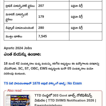
ట్రాఫిక్ సూపెర్వైసోర్ ట్రైనీలు
207
ఏదైనా డిగ్రీ
మెకానిక్ సూపెర్వైసర్
179
ఏదైనా డిగ్రీ
ట్రైనీలు
డిప్యూటీ సూపరింటెండెంట్
280
ఏదైనా డిగ్రీ
మొత్తం ఖాళీలు
7,545
Apsrtc 2024 Jobs
ఎంత వయస్సు ఉండాలి:
18 నుండి 42 సంవత్సరాల మధ్య వయస్సు కలిగిన అభ్యర్థులు ఈ ఉద్యోగాలకు దరఖాస్తు
చేసుకోవాలి. SC, ST, OBC, EWS అభ్యర్థులకు మరో 05 సంవత్సరాల వయో
సడలింపు ఉంటుంది.
TS నీటి పారుదలశాఖలో 1878 అవుట్ సోర్సింగ్ జాబ్స్: No Exam
TTD సంస్థలో 303 Govt జాబ్స్ నోటిఫికేషన్స్
విడుదల | TTD SVIMS Notification 2026 |
Freejobsintelugu