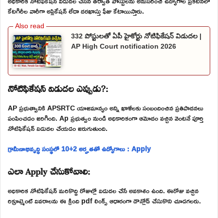
అధికారిక నోటిఫికేషన్ విడుదల చేసిన తర్వాత పోస్టులను అనుసరించి ఉద్యోగాల ప్రకటనలో
కేటగిరీల వారీగా అప్లికేషన్ లేదా దరఖాస్తు ఫీజు కేటాయిస్తారు.
332 పోస్టులతో ఏపీ హైకోర్టు నోటిఫికేషన్ విడుదల |
AP High Court notification 2026
నోటిఫికేషన్ విడుదల ఎప్పుడు?:
AP ప్రభుత్వానికి APSRTC యాజమాన్యం అన్ని ఖాళీలకు సంబందించిన ప్రతిపాదనలు
పంపించడం జరిగింది. Ap ప్రభుత్వం నుండి అధికారికంగా ఆమోదం వచ్చిన వెంటనే పూర్తి
నోటిఫికేషన్ విడుదల చేయడం జరుగుతుంది.
గ్రామీణాభివృద్ధి సంస్థలో 10+2 అర్హతతో ఉద్యోగాలు : Apply
ఎలా Apply చేసుకోవాలి:
అధికారిక నోటిఫికేషన్ మరికొద్ది రోజుల్లో విడుదల చేసే అవకాశం ఉంది. ఈరోజు వచ్చిన
రిక్రూట్మెంట్ వివరాలను ఈ క్రింది pdf లింక్స్ ఆధారంగా డౌన్లోడ్ చేసుకొని చూడగలరు.