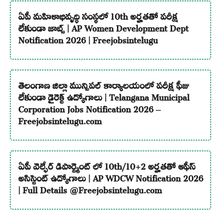
ఏపీ మహిళాభివృద్ధి సంస్థలో 10th అర్హతతో పరీక్ష
లేకుండా జాబ్స్ | AP Women Development Dept
Notification 2026 | Freejobsintelugu
తెలంగాణ జిల్లా మున్సిపల్ కార్యాలయంలో పరీక్ష ఫీజు
లేకుండా డైరెక్ట్ ఉద్యోగాలు | Telangana Municipal
Corporation Jobs Notification 2026 –
Freejobsintelugu.com
ఏపీ వెల్ఫేర్ డిపార్ట్మెంట్ లో 10th/10+2 అర్హతతో ఆఫీస్
అసిస్టెంట్ ఉద్యోగాలు | AP WDCW Notification 2026
| Full Details @Freejobsintelugu.com