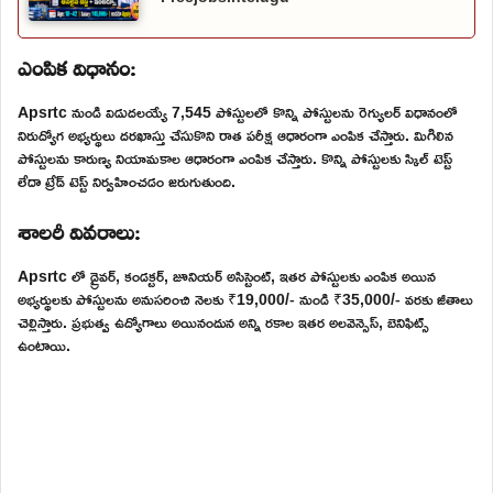
ఎంపిక విధానం:
Apsrtc నుండి విడుదలయ్యే 7,545 పోస్టులలో కొన్ని పోస్టులను రెగ్యులర్ విధానంలో
నిరుద్యోగ అభ్యర్థులు దరఖాస్తు చేసుకొని రాత పరీక్ష ఆధారంగా ఎంపిక చేస్తారు. మిగిలిన
పోస్టులను కారుణ్య నియామకాల ఆధారంగా ఎంపిక చేస్తారు. కొన్ని పోస్టులకు స్కిల్ టెస్ట్
లేదా ట్రేడ్ టెస్ట్ నిర్వహించడం జరుగుతుంది.
శాలరీ వివరాలు:
Apsrtc లో డ్రైవర్, కండక్టర్, జూనియర్ అసిస్టెంట్, ఇతర పోస్టులకు ఎంపిక అయిన
అభ్యర్థులకు పోస్టులను అనుసరించి నెలకు ₹19,000/- నుండి ₹35,000/- వరకు జీతాలు
చెల్లిస్తారు. ప్రభుత్వ ఉద్యోగాలు అయినందున అన్ని రకాల ఇతర అలవెన్సెస్, బెనిఫిట్స్
ఉంటాయి.