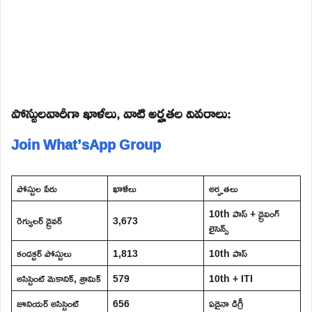
పోస్టులవారీగా ఖాళీలు, వాటి అర్హతల వివరాలు:
Join What’sApp Group
పోస్టుల పేరు
ఖాళీలు
అర్హతలు
10th పాస్ + డ్రైవింగ్
రెగ్యులర్ డ్రైవర్
3,673
లైసెన్స్
కండక్టర్ పోస్టులు
1,813
10th పాస్
అసిస్టెంట్ మెకానిక్, శ్రామిక్
579
10th + ITI
జూనియర్ అసిస్టెంట్
656
ఏదైనా డిగ్రీ