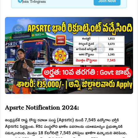
Join Telegram
Join Now
Apsrtc Notification 2024:
ఆంధ్రప్రదేశ్ రాష్ట్ర రోడ్డు రవాణా సంస్థ (Apsrtc) నుండి 7,545 ఉద్యోగాల భర్తీకి
Apsrtc సిద్ధమైంది. Rtc సంస్థలోని ఖాళీల వివరాలను యాజమాన్యం ప్రభుత్వానికి
సమర్పించింది. మొత్తం 18 కేటగిరీల్లో 7,545 పోస్టులు ఖాళీగా ఉన్నాయని తెలిపింది.