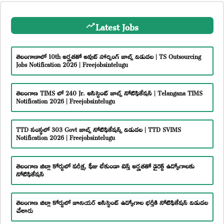
Latest Jobs
తెలంగాణాలో 10th అర్హతతో అవుట్ సోర్సింగ్ జాబ్స్ విడుదల | TS Outsourcing
Jobs Notification 2026 | Freejobsintelugu
తెలంగాణ TIMS లో 240 Jr. అసిస్టెంట్ జాబ్స్ నోటిఫికేషన్ | Telangana TIMS
Notification 2026 | Freejobsintelugu
TTD సంస్థలో 303 Govt జాబ్స్ నోటిఫికేషన్స్ విడుదల | TTD SVIMS
Notification 2026 | Freejobsintelugu
తెలంగాణ జిల్లా కోర్టులో పరీక్ష, ఫీజు లేకుండా టెన్త్ అర్హతతో డైరెక్ట్ ఉద్యోగాలకు
నోటిఫికేషన్
తెలంగాణ జిల్లా కోర్టులో జూనియర్ అసిస్టెంట్ ఉద్యోగాల భర్తీకి నోటిఫికేషన్ విడుదల
చేశారు