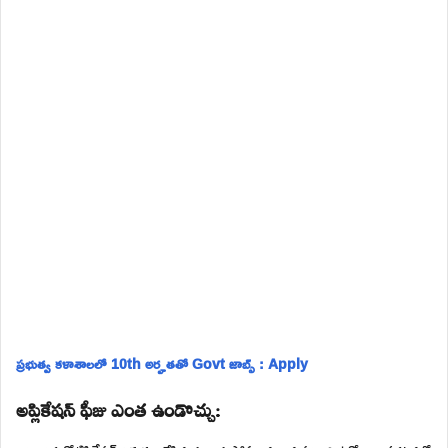
ప్రభుత్వ కళాశాలలో 10th అర్హతతో Govt జాబ్స్ : Apply
అప్లికేషన్ ఫీజు ఎంత ఉండొచ్చు: