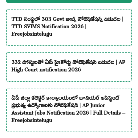
TTD సంస్థలో 303 Govt జాబ్స్ నోటిఫికేషన్స్ విడుదల |
TTD SVIMS Notification 2026 |
Freejobsintelugu
332 పోస్టులతో ఏపీ హైకోర్టు నోటిఫికేషన్ విడుదల | AP
High Court notification 2026
ఏపీ జిల్లా కలెక్టర్ కార్యాలయంలో జూనియర్ అసిస్టెంట్
ప్రభుత్వ ఉద్యోగాలకు నోటిఫికేషన్ | AP Junior
Assistant Jobs Notification 2026 | Full Details –
Freejobsintelugu