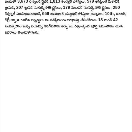
ఇందులో 3,673 రెగ్యులర్ డ్రైవర్,1,813 కండక్టర్ పోస్టులు, 579 అసిస్టెంట్ మెకానిక్,
శ్రామిక్, 207 ట్రాఫిక్ సూపెర్వైసోర్ ట్రైనీలు, 179 మెకానిక్ సూపెర్వైసోర్ ట్రైనీలు, 280
డిప్యూటీ సూపరింటెండెంట్, 656 జూనియర్ అసిస్టెంట్ పోస్టులు ఉన్నాయి. 10th, ఇంటర్,
డిగ్రీ అర్హత కలిగిన అభ్యర్థులు ఈ ఉద్యోగాలకు దరఖాస్తు చేసుకోవాలి. 18 నుండి 42
సంవత్సరాల మధ్య వయస్సు కలిగినవారు అర్హులు. రిక్రూట్మెంట్ పూర్తి సమాచారం చూసి
వివరాలు తెలుసుకోగలరు.