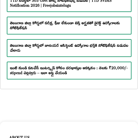
Notification 2026 | Freejobsintelugu
తెలంగాణ జిల్లా కోర్టులో పరీక్ష, ఫీజు లేకుండా టెన్త్ అర్హతతో డైరెక్ట్ ఉద్యోగాలకు
నోటిఫికేషన్
తెలంగాణ జిల్లా కోర్టులో జూనియర్ అసిస్టెంట్ ఉద్యోగాల భర్తీకి నోటిఫికేషన్ విడుదల
చేశారు
ఇంటి నుండి పనిచేసే ఇంటర్న్షిప్ కోసం దరఖాస్తుల ఆహ్వానం : నెలకు ₹20,000/-
stipend చెల్లిస్తారు – ఇలా అప్లై చేయండి
ABOUT US