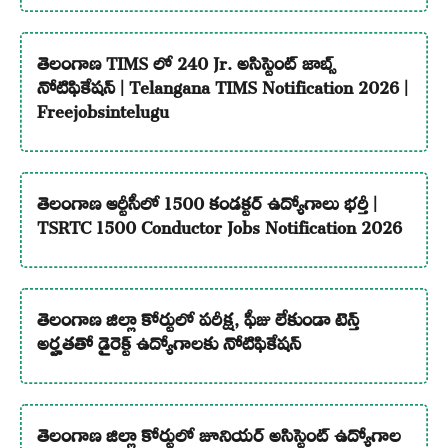
తెలంగాణ TIMS లో 240 Jr. అసిస్టెంట్ జాబ్స్
నోటిఫికేషన్ | Telangana TIMS Notification 2026 |
Freejobsintelugu
తెలంగాణ ఆర్టీసీలో 1500 కండక్టర్ ఉద్యోగాలు భర్తీ |
TSRTC 1500 Conductor Jobs Notification 2026
తెలంగాణ జిల్లా కోర్టులో పరీక్ష, ఫీజు లేకుండా టెన్త్
అర్హతతో డైరెక్ట్ ఉద్యోగాలకు నోటిఫికేషన్
తెలంగాణ జిల్లా కోర్టులో జూనియర్ అసిస్టెంట్ ఉద్యోగాల