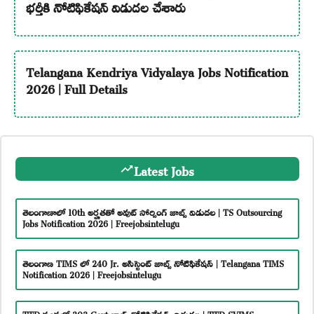
భర్తీకి నోటిఫికేషన్ విడుదల చేశారు
Telangana Kendriya Vidyalaya Jobs Notification
2026 | Full Details
Latest Jobs
తెలంగాణాలో 10th అర్హతతో అవుట్ సోర్సింగ్ జాబ్స్ విడుదల | TS Outsourcing
Jobs Notification 2026 | Freejobsintelugu
తెలంగాణ TIMS లో 240 Jr. అసిస్టెంట్ జాబ్స్ నోటిఫికేషన్ | Telangana TIMS
Notification 2026 | Freejobsintelugu
TTD సంస్థలో 303 Govt జాబ్స్ నోటిఫికేషన్స్ విడుదల | TTD SVIMS