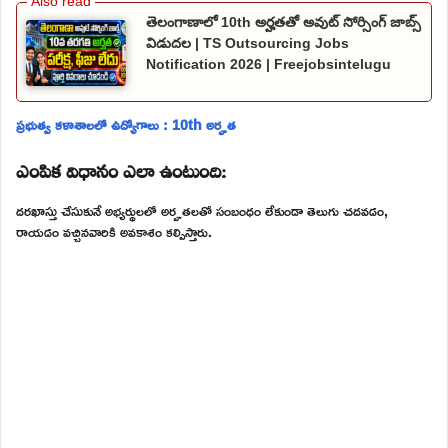
తెలంగాణాలో 10th అర్హతతో అవుట్ సోర్సింగ్ జాబ్స్
విడుదల | TS Outsourcing Jobs
Notification 2026 | Freejobsintelugu
ప్రభుత్వ కళాశాలలో ఉద్యోగాలు : 10th అర్హత
ఎంపిక విధానం ఎలా ఉంటుంది:
దరఖాస్తు చేసుకునే అభ్యర్థులలో అర్హతలతో సంబంధం లేకుండా తెలుగు చదవడం,
రాయడం వచ్చినవారికి అవకాశం కల్పిస్తారు.