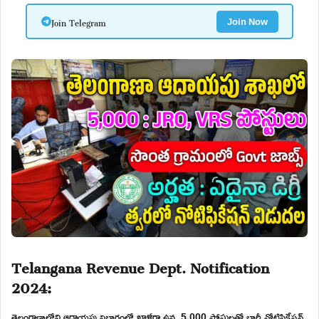
Join Telegram
Join Now
Telangana Revenue Dept. Notification
2024:
తెలంగాణాలోని ఆదాయపు విభాగంలో ఖాళీగా ఉన్న 5,000 పోస్టులతో భారీ నోటిఫికేషన్