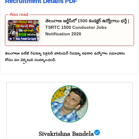
Recruitment Details PDF
తెలంగాణ ఆర్టీసీలో 1500 కండక్టర్ ఉద్యోగాలు భర్తీ |
TSRTC 1500 Conductor Jobs
Notification 2026
తెలంగాణా విలేజ్ రెవిన్యూ సెక్రటరీ జూనియర్ రెవిన్యూ అధికారి ఉద్యోగాల సమాచారం
కోసం మా వెబ్సైటుని సందర్శించండి.
Sivakrishna Bandela