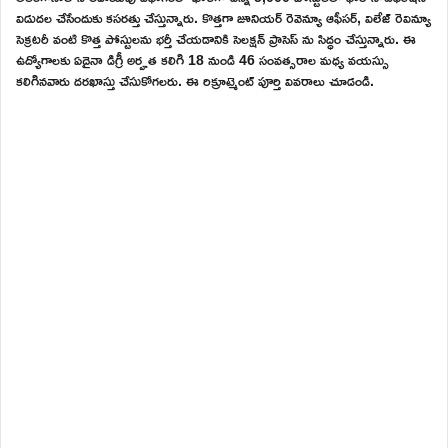
విడుదల చేసేందుకు కసరత్తు చేస్తున్నారు. కొత్తగా జూనియర్ రెవెన్యూ ఆఫీసర్, విలేజ్ రెవిన్యూ
సెక్రటరీ వంటి కొత్త పోస్టులను భర్తీ చేయడానికి సెలక్షన్ ప్రాసెస్ ను సిద్ధం చేస్తున్నారు. ఈ
ఉద్యోగాలకు ఏదైనా డిగ్రీ అర్హత కలిగి 18 నుండి 46 సంవత్సరాల మధ్య వయస్సు
కలిగినవారు దరఖాస్తు చేసుకోగలరు. ఈ రిక్రూట్మెంట్ పూర్తి వివరాలు చూడండి.