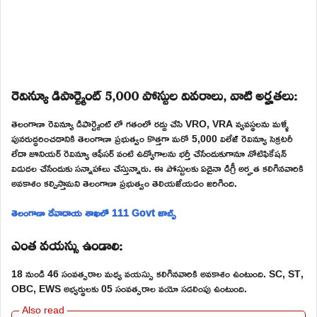
రెవిన్యూ డిపార్ట్మెంట్ 5,000 పోస్టుల వివరాలు, వాటి అర్హతలు:
తెలంగాణా రెవిన్యూ డిపార్ట్మెంట్ లో గతంలో రద్దు చేసి VRO, VRA వ్యవస్థలను మళ్ళీ
పునరుద్ధరించడానికి తెలంగాణా ప్రభుత్వం కొత్తగా మరో 5,000 విలేజ్ రెవిన్యూ సెక్రటరీ
లేదా జూనియర్ రెవిన్యూ ఆఫీసర్ వంటి ఉద్యోగాలను భర్తీ చేసేందుకుగానూ నోటిఫికేషన్
విడుదల చేసేందుకు సన్నాహాలు చేస్తున్నారు. ఈ పోస్టులకు ఏదైనా డిగ్రీ అర్హత కలిగినవారికి
అవకాశం కల్పిస్తామని తెలంగాణా ప్రభుత్వం తెలియజేయడం జరిగింది.
తెలంగాణా దేవాదాయ శాఖలో 111 Govt జాబ్స్
ఎంత వయస్సు ఉండాలి:
18 నుండి 46 సంవత్సరాల మధ్య వయస్సు కలిగినవారికి అవకాశం ఉంటుంది. SC, ST,
OBC, EWS అభ్యర్థులకు 05 సంవత్సరాల వయో సడలింపు ఉంటుంది.