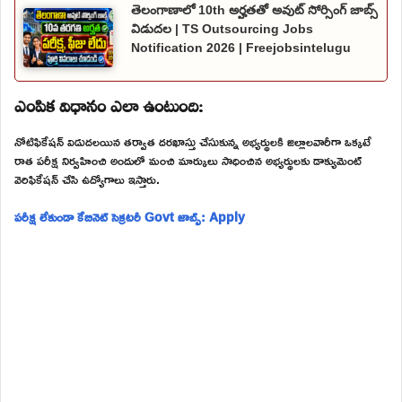
తెలంగాణాలో 10th అర్హతతో అవుట్ సోర్సింగ్ జాబ్స్
విడుదల | TS Outsourcing Jobs
Notification 2026 | Freejobsintelugu
ఎంపిక విధానం ఎలా ఉంటుంది:
నోటిఫికేషన్ విడుదలయిన తర్వాత దరఖాస్తు చేసుకున్న అభ్యర్థులకి జిల్లాలవారీగా ఒక్కటే
రాత పరీక్ష నిర్వహించి అందులో మంచి మార్కులు సాధించిన అభ్యర్థులకు డాక్యుమెంట్
వెరిఫికేషన్ చేసి ఉద్యోగాలు ఇస్తారు.
పరీక్ష లేకుండా కేబినెట్ సెక్రటరీ Govt జాబ్స్: Apply