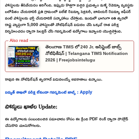
పోస్టులను తీసివేయడం జరిగింది. ఇప్పుడు కొత్తగా వచ్చిన ప్రభుత్వం మళ్ళీ రెవెన్యూ వ్యవస్థను
బలోపేతం చేయడానికి ప్రతి గ్రామంలో విలేజ్ రెవిన్యూ సెక్రటరీ, జూనియర్ రెవిన్యూ ఆఫీసర్
వంటి పోస్టులను భర్తీ చేయడానికి సన్నాహాలు చేస్తోంది. ఇందులో భాగంగా అతి త్వరలో
రాష్ట్ర వ్యాప్తంగా 5,000 పోస్టులతో నోటిఫికేషన్ విడుదల చేసి ఒక్కటే రాత పరీక్ష
నిర్వహించడం ద్వారా సెలక్షన్ చేసి గవర్నమెంట్ ఉద్యోగాలు ఇవ్వాలని యొచ్చిస్తోంది.
తెలంగాణ TIMS లో 240 Jr. అసిస్టెంట్ జాబ్స్
నోటిఫికేషన్ | Telangana TIMS Notification
2026 | Freejobsintelugu
కావున ఈ నోటిఫికేషన్ త్వరగానే విడుదలయ్యే అవకాశాలు ఉన్నాయి.
విద్యుత్ శాఖలో పరీక్ష లేకుండా గవర్నమెంట్ జాబ్స్ : Apply
పోస్టులు ఖాళీల Update:
ఈ ఉద్యోగాలకు సంబందించిన సమాచారం కోసం ఈ క్రింది PDF లింక్ ద్వారా డౌన్లోడ్
చేసుకొని చూసుకోగలరు.