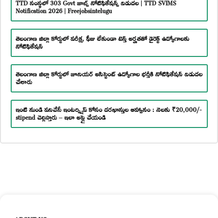
TTD సంస్థలో 303 Govt జాబ్స్ నోటిఫికేషన్స్ విడుదల | TTD SVIMS
Notification 2026 | Freejobsintelugu
తెలంగాణ జిల్లా కోర్టులో పరీక్ష, ఫీజు లేకుండా టెన్త్ అర్హతతో డైరెక్ట్ ఉద్యోగాలకు
నోటిఫికేషన్
తెలంగాణ జిల్లా కోర్టులో జూనియర్ అసిస్టెంట్ ఉద్యోగాల భర్తీకి నోటిఫికేషన్ విడుదల
చేశారు
ఇంటి నుండి పనిచేసే ఇంటర్న్షిప్ కోసం దరఖాస్తుల ఆహ్వానం : నెలకు ₹20,000/-
stipend చెల్లిస్తారు – ఇలా అప్లై చేయండి