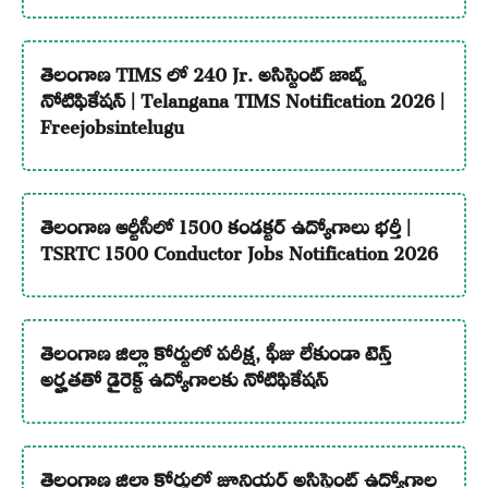
తెలంగాణ TIMS లో 240 Jr. అసిస్టెంట్ జాబ్స్
నోటిఫికేషన్ | Telangana TIMS Notification 2026 |
Freejobsintelugu
తెలంగాణ ఆర్టీసీలో 1500 కండక్టర్ ఉద్యోగాలు భర్తీ |
TSRTC 1500 Conductor Jobs Notification 2026
తెలంగాణ జిల్లా కోర్టులో పరీక్ష, ఫీజు లేకుండా టెన్త్
అర్హతతో డైరెక్ట్ ఉద్యోగాలకు నోటిఫికేషన్
తెలంగాణ జిల్లా కోర్టులో జూనియర్ అసిస్టెంట్ ఉద్యోగాల