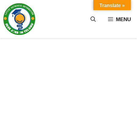
Skip
Translate »
to
content
MENU