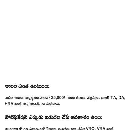
శాలరీ ఎంత ఉంటుంది:
ఎంపిక అయిన అభ్యర్థులకు నెలకు ₹35,000/- వరకు జీతాలు చెల్లిస్తారు. అలాగే TA, DA,
HRA వంటి అన్ని అలవెన్స్ లు ఉంటాయి.
నోటిఫికేషన్ ఎప్పుడు విడుదల చేసే అవకాశం ఉంది:
తెలంగాణాలో గత ప్రభుత్వంలో రెవిన్యూ వ్యవస్థను రద్దు చేస్తూ VRO, VRA వంటి