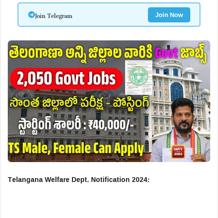
Join Telegram
Join Now
Telangana Welfare Dept. Notification 2024: