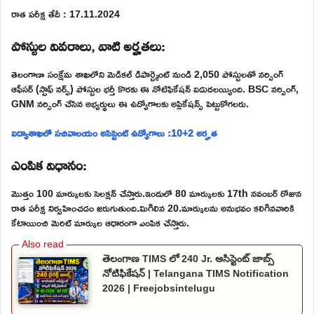
రాత పరీక్ష తేదీ : 17.11.2024
పోస్టుల వివరాలు, వాటి అర్హతలు:
తెలంగాణా సంక్షేమ శాఖలోని మెడికల్ డిపార్ట్మెంట్ నుండి 2,050 పోస్టులతో నర్సింగ్
ఆఫీసర్ (స్టాఫ్ నర్స్) పోస్టుల భర్తీ కొరకు ఈ నోటిఫికేషన్ విడుదలయ్యింది. BSC నర్సింగ్,
GNM నర్సింగ్ చేసిన అభ్యర్థులు ఈ ఉద్యోగాలకు అప్లికేషన్స్ పెట్టుకోగలరు.
విద్యాశాఖలో సచివాలయం అసిస్టెంట్ ఉద్యోగాలు :10+2 అర్హత
ఎంపిక విధానం:
మొత్తం 100 మార్కులకు సెలక్షన్ చేస్తారు.ఇందులో 80 మార్కులకు 17th నవంబర్ రోజున
రాత పరీక్ష నిర్వహించడం జరుగుతుంది.మిగిలిన 20.మార్కులను అనుభవం కలిగినవారికి
కేటాయించి మెరిట్ మార్కుల ఆధారంగా ఎంపిక చేస్తారు.
తెలంగాణ TIMS లో 240 Jr. అసిస్టెంట్ జాబ్స్
నోటిఫికేషన్ | Telangana TIMS Notification
2026 | Freejobsintelugu