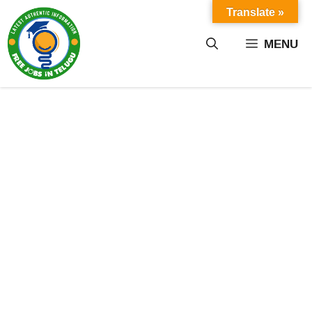
Skip
Translate »
to
content
MENU