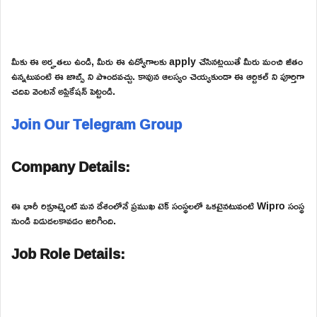
మీకు ఈ అర్హతలు ఉండి, మీరు ఈ ఉద్యోగాలకు apply చేసినట్లయితే మీరు మంచి జీతం
ఉన్నటువంటి ఈ జాబ్స్ ని పొందవచ్చు. కావున ఆలస్యం చెయ్యకుండా ఈ ఆర్టికల్ ని పూర్తిగా
చదివి వెంటనే అప్లికేషన్ పెట్టండి.
Join Our Telegram Group
Company Details:
ఈ భారీ రిక్రూట్మెంట్ మన దేశంలోనే ప్రముఖ టెక్ సంస్థలలో ఒకటైనటువంటి Wipro సంస్థ
నుండి విడుదలకావడం జరిగింది.
Job Role Details: