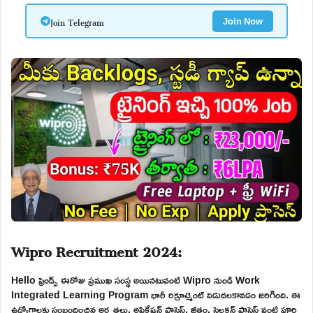
Join Telegram
Join Now
Wipro Recruitment 2024:
Hello ఫ్రెండ్స్ ఈరోజు ప్రముఖ సంస్థ అయినటువంటి Wipro నుండి Work
Integrated Learning Program భారీ రిక్రూట్మెంట్ విడుదలకావడం జరిగింది. ఈ
ఉద్యోగాలకు సంబందించిన అర్హతలు, అప్లికేషన్ ప్రాసెస్, జీతం, సెలక్షన్ ప్రాసెస్ వంటి పూర్తి