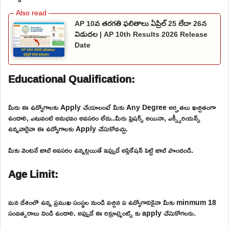
AP 10వ తరగతి ఫలితాలు ఏప్రిల్ 25 లేదా 26న
విడుదల | AP 10th Results 2026 Release
Date
Educational Qualification:
మీరు ఈ ఉద్యోగాలకు Apply చేయాలంటే మీకు Any Degree అర్హతలు ఖచ్చితంగా
ఉండాలి, ఎటువంటి అనుభవం అవసరం లేదు..మీరు ఫ్రెషర్స్ అయినా, ఎక్స్పీరియన్స్
ఉన్నవారైనా ఈ ఉద్యోగాలకు Apply చేసుకోవచ్చు.
మీకు వెంటనే జాబ్ అవసరం ఉన్నట్లయితే ఇప్పుడే అప్లికేషన్ పెట్టి జాబ్ పొందండి.
Age Limit:
మన దేశంలో ఉన్న ప్రముఖ సంస్థల నుండి వచ్చిన ఏ ఉద్యోగానికైనా మీకు minmum 18
సంవత్సరాలు నిండి ఉండాలి. అప్పుడే ఈ రిక్రూట్మెంట్స్ కు apply చేసుకోగలరు.