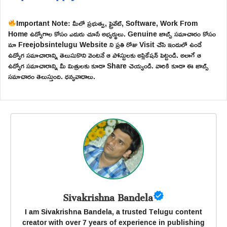
Important Note: మీలో ప్రభుత్వ, ప్రైవేట్, Software, Work From
Home ఉద్యోగాల కోసం ఎదురు చూసే అభ్యర్థులు. Genuine జాబ్స్ సమాచారం కోసం
మా Freejobsintelugu Website ని ప్రతి రోజు Visit చేసి ఇందులో ఉండే
ఉద్యోగ సమాచారాన్ని తెలుసుకొని వెంటనే ఆ పోస్టులకు అప్లికేషన్ పెట్టండి. అలాగే ఆ
ఉద్యోగ సమాచారాన్ని మీ మిత్రులకు కూడా Share చెయ్యండి. వారికి కూడా ఈ జాబ్స్
సమాచారం తెలుస్తుంది. ధన్యవాదాలు.
Sivakrishna Bandela
I am Sivakrishna Bandela, a trusted Telugu content
creator with over 7 years of experience in publishing