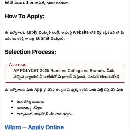
వీటితో పాటు other బెనిఫిట్స్ కూడా ఉంటాయి.
How To Apply:
ఈ ఉద్యోగాలకు apply చెయ్యాలి అంటే, ఆ సంస్థ Website లోకి వెళ్లి అప్లికేషన్ లో మీ
వివరాలు కరెక్ట్ గా ఇచ్చి submit చెయ్యండి.
Selection Process:
AP POLYCET 2025 Rank vs College vs Branch: మీకు
వచ్చిన ర్యాంకుకి ఏ కాలేజీలో ఏ బ్రాంచ్ వస్తుంది: వెంటనే తెలుసుకోండి
ఈ ఉద్యోగాలకు మీరు Apply చేసిన తర్వాత మిమ్మల్ని కంపెనీ వారు షార్ట్ లిస్ట్ చేసి మీకు
రాత పరీక్ష పెడతారు
ఇంటర్వ్యూ చేస్తారు
డాక్యుమెంట్ వెరిఫికేషన్ చేసి జాబ్ ఇస్తారు.
Wipro – Apply Online