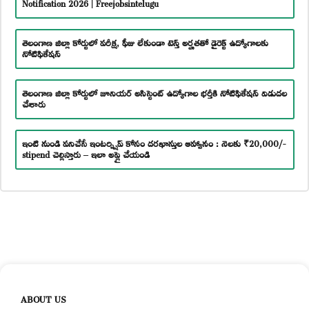
Notification 2026 | Freejobsintelugu
తెలంగాణ జిల్లా కోర్టులో పరీక్ష, ఫీజు లేకుండా టెన్త్ అర్హతతో డైరెక్ట్ ఉద్యోగాలకు
నోటిఫికేషన్
తెలంగాణ జిల్లా కోర్టులో జూనియర్ అసిస్టెంట్ ఉద్యోగాల భర్తీకి నోటిఫికేషన్ విడుదల
చేశారు
ఇంటి నుండి పనిచేసే ఇంటర్న్షిప్ కోసం దరఖాస్తుల ఆహ్వానం : నెలకు ₹20,000/-
stipend చెల్లిస్తారు – ఇలా అప్లై చేయండి
ABOUT US