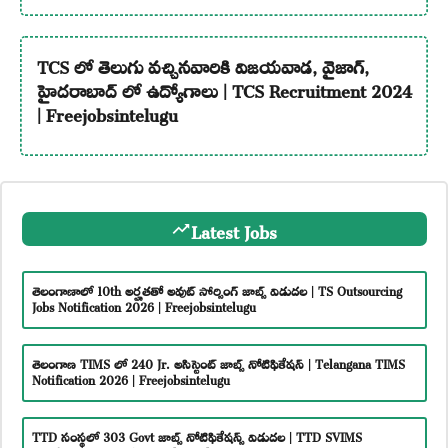
TCS లో తెలుగు వచ్చినవారికి విజయవాడ, వైజాగ్,
హైదరాబాద్ లో ఉద్యోగాలు | TCS Recruitment 2024
| Freejobsintelugu
Latest Jobs
తెలంగాణాలో 10th అర్హతతో అవుట్ సోర్సింగ్ జాబ్స్ విడుదల | TS Outsourcing
Jobs Notification 2026 | Freejobsintelugu
తెలంగాణ TIMS లో 240 Jr. అసిస్టెంట్ జాబ్స్ నోటిఫికేషన్ | Telangana TIMS
Notification 2026 | Freejobsintelugu
TTD సంస్థలో 303 Govt జాబ్స్ నోటిఫికేషన్స్ విడుదల | TTD SVIMS