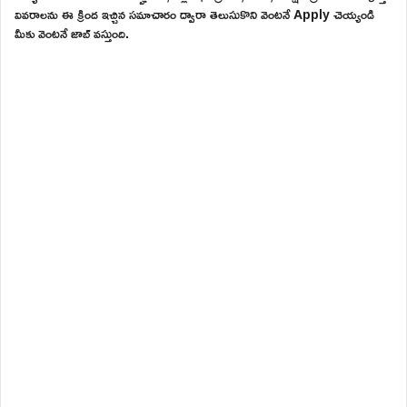
వివరాలను ఈ క్రింద ఇచ్చిన సమాచారం ద్వారా తెలుసుకొని వెంటనే Apply చెయ్యండి
మీకు వెంటనే జాబ్ వస్తుంది.