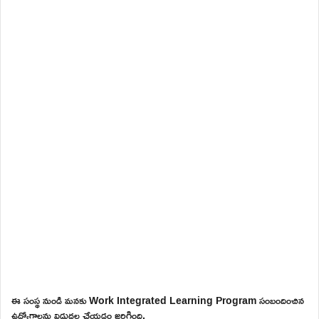
ఈ సంస్థ నుండి మనకు Work Integrated Learning Program సంబందించిన
ఉద్యోగాలను విడుదల చేయడం జరిగింది.