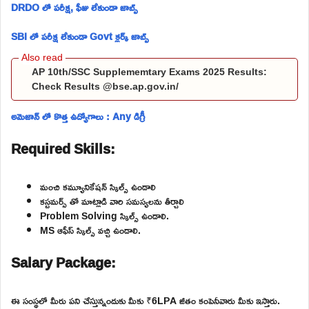
DRDO లో పరీక్ష, ఫీజు లేకుండా జాబ్స్
SBI లో పరీక్ష లేకుండా Govt క్లర్క్ జాబ్స్
AP 10th/SSC Supplememtary Exams 2025 Results:
Check Results @bse.ap.gov.in/
అమెజాన్ లో కొత్త ఉద్యోగాలు : Any డిగ్రీ
Required Skills:
మంచి కమ్యూనికేషన్ స్కిల్స్ ఉండాలి
కస్టమర్స్ తో మాట్లాడి వారి సమస్యలను తీర్చాలి
Problem Solving స్కిల్స్ ఉండాలి.
MS ఆఫీస్ స్కిల్స్ వచ్చి ఉండాలి.
Salary Package:
ఈ సంస్థలో మీరు పని చేస్తున్నందుకు మీకు ₹6LPA జీతం కంపెనీవారు మీకు ఇస్తారు.