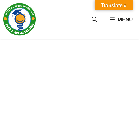
Skip
Translate »
to
content
MENU