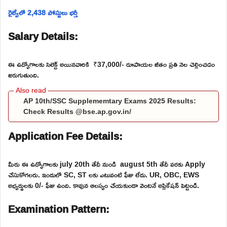
రైల్వేలో 2,438 పోస్టులు భర్తీ
Salary Details:
ఈ ఉద్యోగాలకు సెలెక్ట్ అయినవారికి ₹37,000/- రూపాయల జీతం ప్రతి నెల చెల్లించడం
జరుగుతుంది.
AP 10th/SSC Supplememtary Exams 2025 Results:
Check Results @bse.ap.gov.in/
Application Fee Details:
మీరు ఈ ఉద్యోగాలకు july 20th తేదీ నుండి august 5th తేదీ వరకు Apply
చేసుకోగలరు. ఇందులో SC, ST లకు ఎటువంటి ఫీజు లేదు. UR, OBC, EWS
అభ్యర్థులకు 0/- ఫీజు ఉంది. కావున ఆలస్యం చేయకుండా వెంటనే అప్లికేషన్ పెట్టండి.
Examination Pattern: