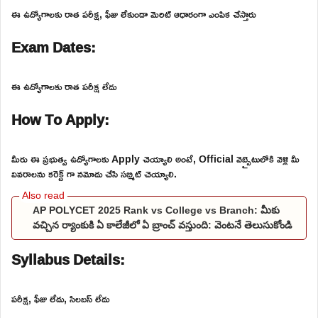
ఈ ఉద్యోగాలకు రాత పరీక్ష, ఫీజు లేకుండా మెరిట్ ఆధారంగా ఎంపిక చేస్తారు
Exam Dates:
ఈ ఉద్యోగాలకు రాత పరీక్ష లేదు
How To Apply:
మీరు ఈ ప్రభుత్వ ఉద్యోగాలకు Apply చెయ్యాలి అంటే, Official వెబ్సైటులోకి వెళ్లి మీ
వివరాలను కరెక్ట్ గా నమోదు చేసి సబ్మిట్ చెయ్యాలి.
AP POLYCET 2025 Rank vs College vs Branch: మీకు
వచ్చిన ర్యాంకుకి ఏ కాలేజీలో ఏ బ్రాంచ్ వస్తుంది: వెంటనే తెలుసుకోండి
Syllabus Details:
పరీక్ష, ఫీజు లేదు, సిలబస్ లేదు