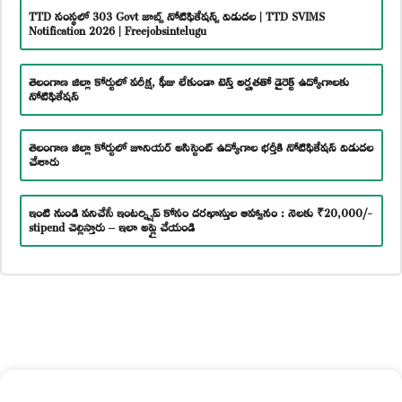
TTD సంస్థలో 303 Govt జాబ్స్ నోటిఫికేషన్స్ విడుదల | TTD SVIMS
Notification 2026 | Freejobsintelugu
తెలంగాణ జిల్లా కోర్టులో పరీక్ష, ఫీజు లేకుండా టెన్త్ అర్హతతో డైరెక్ట్ ఉద్యోగాలకు
నోటిఫికేషన్
తెలంగాణ జిల్లా కోర్టులో జూనియర్ అసిస్టెంట్ ఉద్యోగాల భర్తీకి నోటిఫికేషన్ విడుదల
చేశారు
ఇంటి నుండి పనిచేసే ఇంటర్న్షిప్ కోసం దరఖాస్తుల ఆహ్వానం : నెలకు ₹20,000/-
stipend చెల్లిస్తారు – ఇలా అప్లై చేయండి