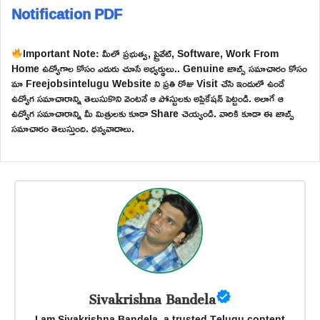
Notification PDF
Important Note: మీలో ప్రభుత్వ, ప్రైవేట్, Software, Work From
Home ఉద్యోగాల కోసం ఎదురు చూసే అభ్యర్థులు.. Genuine జాబ్స్ సమాచారం కోసం
మా Freejobsintelugu Website ని ప్రతి రోజు Visit చేసి ఇందులో ఉండే
ఉద్యోగ సమాచారాన్ని తెలుసుకొని వెంటనే ఆ పోస్టులకు అప్లికేషన్ పెట్టండి. అలాగే ఆ
ఉద్యోగ సమాచారాన్ని మీ మిత్రులకు కూడా Share చెయ్యండి. వారికి కూడా ఈ జాబ్స్
సమాచారం తెలుస్తుంది. ధన్యవాదాలు.
Sivakrishna Bandela
I am Sivakrishna Bandela, a trusted Telugu content