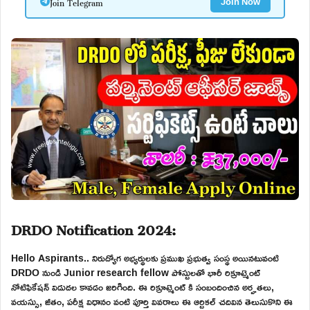
Join Telegram
Join Now
DRDO Notification 2024:
Hello Aspirants.. నిరుద్యోగ అభ్యర్థులకు ప్రముఖ ప్రభుత్వ సంస్థ అయినటువంటి
DRDO నుండి Junior research fellow పోస్టులతో భారీ రిక్రూట్మెంట్
నోటిఫికేషన్ విడుదల కావడం జరిగింది. ఈ రిక్రూట్మెంట్ కి సంబందించిన అర్హతలు,
వయస్సు, జీతం, పరీక్ష విధానం వంటి పూర్తి వివరాలు ఈ ఆర్టికల్ చదివిన తెలుసుకొని ఈ