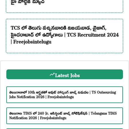
హై వోల్టేజ్ మ్యాచ్
TCS లో తెలుగు వచ్చినవారికి విజయవాడ, వైజాగ్,
హైదరాబాద్ లో ఉద్యోగాలు | TCS Recruitment 2024
| Freejobsintelugu
Latest Jobs
తెలంగాణాలో 10th అర్హతతో అవుట్ సోర్సింగ్ జాబ్స్ విడుదల | TS Outsourcing
Jobs Notification 2026 | Freejobsintelugu
తెలంగాణ TIMS లో 240 Jr. అసిస్టెంట్ జాబ్స్ నోటిఫికేషన్ | Telangana TIMS
Notification 2026 | Freejobsintelugu