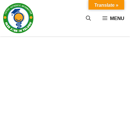
Skip
Translate »
to
content
MENU