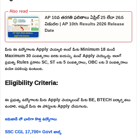
AP 10వ తరగతి ఫలితాలు ఏప్రిల్ 25 లేదా 26న
విడుదల | AP 10th Results 2026 Release
Date
మీరు ఈ ఉద్యోగాలకు Apply చెయ్యాలి అంటే మీకు Minimum 18 నుండి
Maximum 30 సంవత్సరాల వరకు వయస్సు ఉంటే Apply చెయ్యొచ్చు. అలాగే
ప్రభుత్వ Rules ప్రకారం SC, ST లకు 5 సంవత్సరాలు, OBC లకు 3 సంవత్సరాలు
వయో సడలింపు ఉంటుంది.
Eligibility Criteria:
ఈ ప్రభుత్వ ఉద్యోగాలకు మీరు Apply చెయ్యాలంటే మీకు BE, BTECH విద్యార్హతలు
ఉండాలి. అప్పుడే మీరు ఈ పోస్టులకు Apply చేయగలరు.
అమెజాన్ లో భారీగా కొత్త ఉద్యోగాలు
SSC CGL 17,700+ Govt జాబ్స్