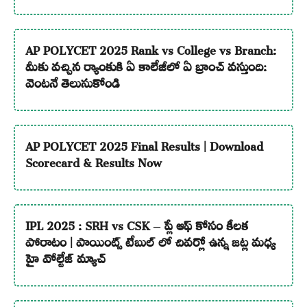
AP POLYCET 2025 Rank vs College vs Branch:
మీకు వచ్చిన ర్యాంకుకి ఏ కాలేజీలో ఏ బ్రాంచ్ వస్తుంది:
వెంటనే తెలుసుకోండి
AP POLYCET 2025 Final Results | Download
Scorecard & Results Now
IPL 2025 : SRH vs CSK – ప్లే ఆఫ్ కోసం కీలక
పోరాటం | పాయింట్స్ టేబుల్ లో చివర్లో ఉన్న జట్ల మధ్య
హై వోల్టేజ్ మ్యాచ్