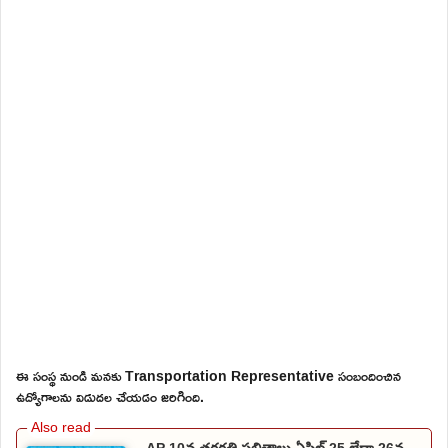
ఈ సంస్థ నుండి మనకు Transportation Representative సంబందించిన
ఉద్యోగాలను విడుదల చేయడం జరిగింది.
AP 10వ తరగతి ఫలితాలు ఏప్రిల్ 25 లేదా 26న