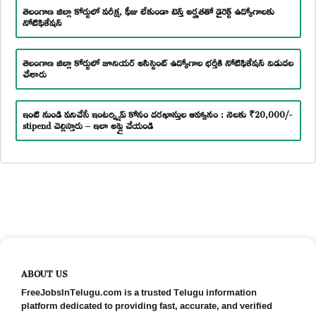
తెలంగాణ జిల్లా కోర్టులో పరీక్ష, ఫీజు లేకుండా టెన్త్ అర్హతతో డైరెక్ట్ ఉద్యోగాలకు
నోటిఫికేషన్
తెలంగాణ జిల్లా కోర్టులో జూనియర్ అసిస్టెంట్ ఉద్యోగాల భర్తీకి నోటిఫికేషన్ విడుదల
చేశారు
ఇంటి నుండి పనిచేసే ఇంటర్న్షిప్ కోసం దరఖాస్తుల ఆహ్వానం : నెలకు ₹20,000/-
stipend చెల్లిస్తారు – ఇలా అప్లై చేయండి
ABOUT US
FreeJobsInTelugu.com is a trusted Telugu information
platform dedicated to providing fast, accurate, and verified