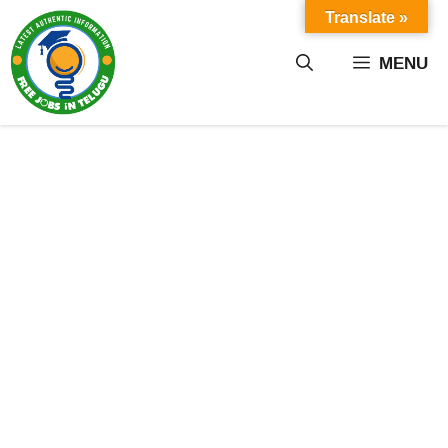
Skip
Translate »
to
content
MENU