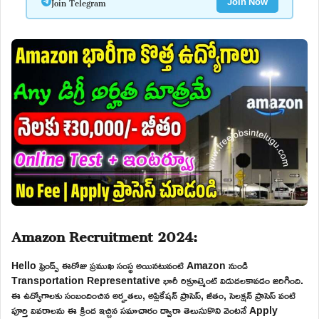
Join Telegram
Join Now
Amazon Recruitment 2024:
Hello ఫ్రెండ్స్ ఈరోజు ప్రముఖ సంస్థ అయినటువంటి Amazon నుండి
Transportation Representative భారీ రిక్రూట్మెంట్ విడుదలకావడం జరిగింది.
ఈ ఉద్యోగాలకు సంబందించిన అర్హతలు, అప్లికేషన్ ప్రాసెస్, జీతం, సెలక్షన్ ప్రాసెస్ వంటి
పూర్తి వివరాలను ఈ క్రింద ఇచ్చిన సమాచారం ద్వారా తెలుసుకొని వెంటనే Apply