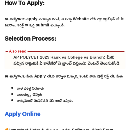
How To Apply:
ఈ ఉద్యోగాలకు apply చెయ్యాలి అంటే, ఆ సంస్థ Website లోకి వెళ్లి అప్లికేషన్ లో మీ
వివరాలు కరెక్ట్ గా ఇచ్చి submit చెయ్యండి.
Selection Process:
AP POLYCET 2025 Rank vs College vs Branch: మీకు
వచ్చిన ర్యాంకుకి ఏ కాలేజీలో ఏ బ్రాంచ్ వస్తుంది: వెంటనే తెలుసుకోండి
ఈ ఉద్యోగాలకు మీరు Apply చేసిన తర్వాత మిమ్మల్ని కంపెనీ వారు షార్ట్ లిస్ట్ చేసి మీకు
రాత పరీక్ష పెడతారు
ఇంటర్వ్యూ చేస్తారు
డాక్యుమెంట్ వెరిఫికేషన్ చేసి జాబ్ ఇస్తారు.
Apply Online
Important Note: మీలో ప్రభుత్వ, ప్రైవేట్, Software, Work From