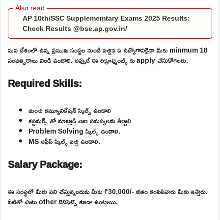
AP 10th/SSC Supplememtary Exams 2025 Results:
Check Results @bse.ap.gov.in/
మన దేశంలో ఉన్న ప్రముఖ సంస్థల నుండి వచ్చిన ఏ ఉద్యోగానికైనా మీకు minmum 18
సంవత్సరాలు నిండి ఉండాలి. అప్పుడే ఈ రిక్రూట్మెంట్స్ కు apply చేసుకోగలరు.
Required Skills:
మంచి కమ్యూనికేషన్ స్కిల్స్ ఉండాలి
కస్టమర్స్ తో మాట్లాడి వారి సమస్యలను తీర్చాలి
Problem Solving స్కిల్స్ ఉండాలి.
MS ఆఫీస్ స్కిల్స్ వచ్చి ఉండాలి.
Salary Package:
ఈ సంస్థలో మీరు పని చేస్తున్నందుకు మీకు ₹30,000/- జీతం కంపెనీవారు మీకు ఇస్తారు.
వీటితో పాటు other బెనిఫిట్స్ కూడా ఉంటాయి.