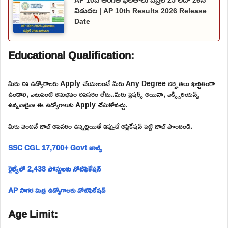
విడుదల | AP 10th Results 2026 Release
Date
Educational Qualification:
మీరు ఈ ఉద్యోగాలకు Apply చేయాలంటే మీకు Any Degree అర్హతలు ఖచ్చితంగా
ఉండాలి, ఎటువంటి అనుభవం అవసరం లేదు..మీరు ఫ్రెషర్స్ అయినా, ఎక్స్పీరియన్స్
ఉన్నవారైనా ఈ ఉద్యోగాలకు Apply చేసుకోవచ్చు.
మీకు వెంటనే జాబ్ అవసరం ఉన్నట్లయితే ఇప్పుడే అప్లికేషన్ పెట్టి జాబ్ పొందండి.
SSC CGL 17,700+ Govt జాబ్స్
రైల్వేలో 2,438 పోస్టులకు నోటిఫికేషన్
AP సాగర మిత్ర ఉద్యోగాలకు నోటిఫికేషన్
Age Limit: