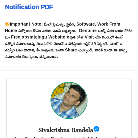
Notification PDF
Important Note: మీలో ప్రభుత్వ, ప్రైవేట్, Software, Work From
Home ఉద్యోగాల కోసం ఎదురు చూసే అభ్యర్థులు.. Genuine జాబ్స్ సమాచారం కోసం
మా Freejobsintelugu Website ని ప్రతి రోజు Visit చేసి ఇందులో ఉండే
ఉద్యోగ సమాచారాన్ని తెలుసుకొని వెంటనే ఆ పోస్టులకు అప్లికేషన్ పెట్టండి. అలాగే ఆ
ఉద్యోగ సమాచారాన్ని మీ మిత్రులకు కూడా Share చెయ్యండి. వారికి కూడా ఈ జాబ్స్
సమాచారం తెలుస్తుంది. ధన్యవాదాలు.
Sivakrishna Bandela