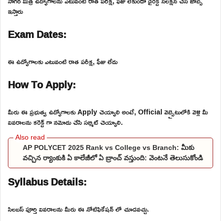
సాగర మిత్ర ఉద్యోగాలను ఎటువంటి రాత పరీక్ష, ఫీజు లేకుండా డైరెక్ట్ సెలక్షన్ చేసి జాబ్స్
ఇస్తారు
Exam Dates:
ఈ ఉద్యోగాలకు ఎటువంటి రాత పరీక్ష, ఫీజు లేదు
How To Apply:
మీరు ఈ ప్రభుత్వ ఉద్యోగాలకు Apply చెయ్యాలి అంటే, Official వెబ్సైటులోకి వెళ్లి మీ
వివరాలను కరెక్ట్ గా నమోదు చేసి సబ్మిట్ చెయ్యాలి.
AP POLYCET 2025 Rank vs College vs Branch: మీకు
వచ్చిన ర్యాంకుకి ఏ కాలేజీలో ఏ బ్రాంచ్ వస్తుంది: వెంటనే తెలుసుకోండి
Syllabus Details:
సిలబస్ పూర్తి వివరాలను మీరు ఈ నోటిఫికేషన్ లో చూడవచ్చు.