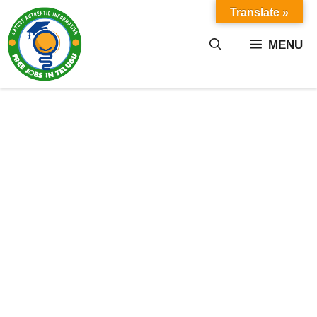
Skip
Translate »
to
content
MENU