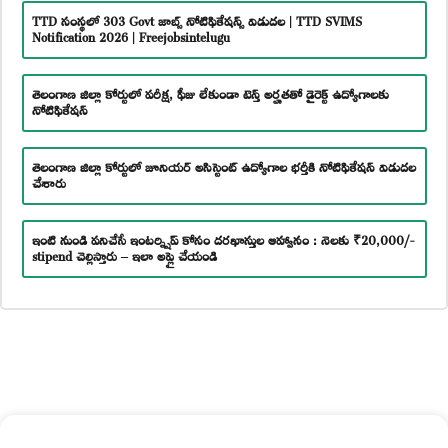
TTD సంస్థలో 303 Govt జాబ్స్ నోటిఫికేషన్స్ విడుదల | TTD SVIMS
Notification 2026 | Freejobsintelugu
తెలంగాణ జిల్లా కోర్టులో పరీక్ష, ఫీజు లేకుండా టెన్త్ అర్హతతో డైరెక్ట్ ఉద్యోగాలకు
నోటిఫికేషన్
తెలంగాణ జిల్లా కోర్టులో జూనియర్ అసిస్టెంట్ ఉద్యోగాల భర్తీకి నోటిఫికేషన్ విడుదల
చేశారు
ఇంటి నుండి పనిచేసే ఇంటర్న్షిప్ కోసం దరఖాస్తుల ఆహ్వానం : నెలకు ₹20,000/-
stipend చెల్లిస్తారు – ఇలా అప్లై చేయండి