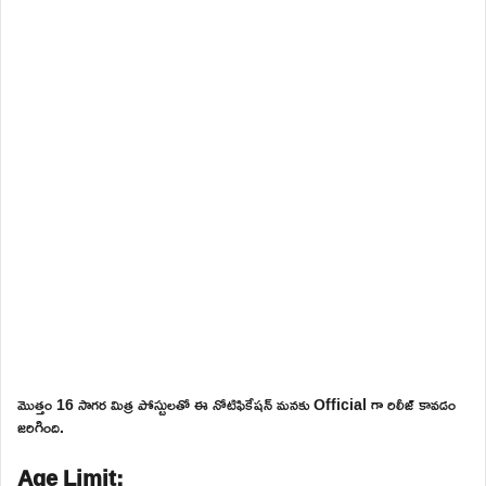
మొత్తం 16 సాగర మిత్ర పోస్టులతో ఈ నోటిఫికేషన్ మనకు Official గా రిలీజ్ కావడం
జరిగింది.
Age Limit: