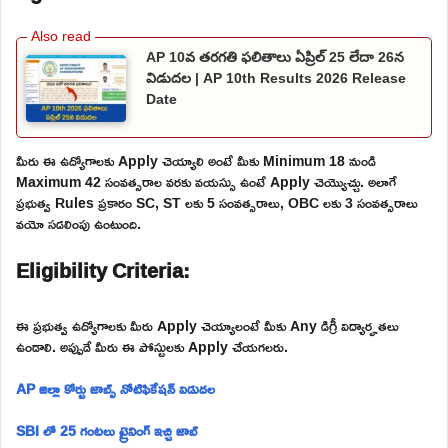
AP 10వ తరగతి ఫలితాలు ఏప్రిల్ 25 లేదా 26న
విడుదల | AP 10th Results 2026 Release
Date
మీరు ఈ ఉద్యోగాలకు Apply చెయ్యాలి అంటే మీకు Minimum 18 నుండి
Maximum 42 సంవత్సరాల వరకు వయస్సు ఉంటే Apply చెయ్యొచ్చు. అలాగే
ప్రభుత్వ Rules ప్రకారం SC, ST లకు 5 సంవత్సరాలు, OBC లకు 3 సంవత్సరాలు
వయో సడలింపు ఉంటుంది.
Eligibility Criteria:
ఈ ప్రభుత్వ ఉద్యోగాలకు మీరు Apply చెయ్యాలంటే మీకు Any డిగ్రీ విద్యార్హతలు
ఉండాలి. అప్పుడే మీరు ఈ పోస్టులకు Apply చేయగలరు.
AP జిల్లా కోర్టు జాబ్స్ నోటిఫికేషన్ విడుదల
SBI లో 25 గంటలు ట్రైనింగ్ ఇచ్చి జాబ్