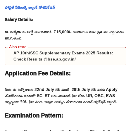
పోస్టల్ పేమెంట్స్ బ్యాంక్ నోటిఫికేషన్
Salary Details:
ఈ ఉద్యోగాలకు సెలెక్ట్ అయినవారికి ₹15,000/- రూపాయల జీతం ప్రతి నెల చెల్లించడం
జరుగుతుంది.
AP 10th/SSC Supplememtary Exams 2025 Results:
Check Results @bse.ap.gov.in/
Application Fee Details:
మీరు ఈ ఉద్యోగాలకు 22nd July తేదీ నుండి 29th July తేదీ వరకు Apply
చేసుకోగలరు. ఇందులో SC, ST లకు ఎటువంటి ఫీజు లేదు. UR, OBC, EWS
అభ్యర్థులకు ₹0/- ఫీజు ఉంది. కావున ఆలస్యం చేయకుండా వెంటనే అప్లికేషన్ పెట్టండి.
Examination Pattern: