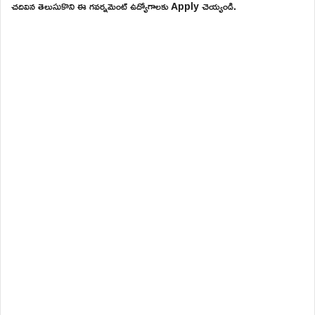
చదివిన తెలుసుకొని ఈ గవర్నమెంట్ ఉద్యోగాలకు Apply చెయ్యండి.