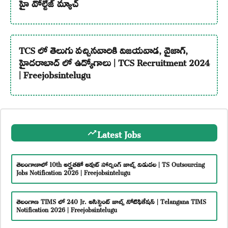
హై వోల్టేజ్ మ్యాచ్
TCS లో తెలుగు వచ్చినవారికి విజయవాడ, వైజాగ్,
హైదరాబాద్ లో ఉద్యోగాలు | TCS Recruitment 2024
| Freejobsintelugu
Latest Jobs
తెలంగాణాలో 10th అర్హతతో అవుట్ సోర్సింగ్ జాబ్స్ విడుదల | TS Outsourcing
Jobs Notification 2026 | Freejobsintelugu
తెలంగాణ TIMS లో 240 Jr. అసిస్టెంట్ జాబ్స్ నోటిఫికేషన్ | Telangana TIMS
Notification 2026 | Freejobsintelugu