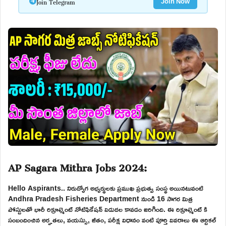
Join Telegram
Join Now
AP Sagara Mithra Jobs 2024:
Hello Aspirants.. నిరుద్యోగ అభ్యర్థులకు ప్రముఖ ప్రభుత్వ సంస్థ అయినటువంటి
Andhra Pradesh Fisheries Department నుండి 16 సాగర మిత్ర
పోస్టులతో భారీ రిక్రూట్మెంట్ నోటిఫికేషన్ విడుదల కావడం జరిగింది. ఈ రిక్రూట్మెంట్ కి
సంబందించిన అర్హతలు, వయస్సు, జీతం, పరీక్ష విధానం వంటి పూర్తి వివరాలు ఈ ఆర్టికల్