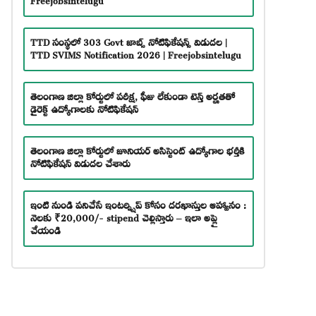
TTD సంస్థలో 303 Govt జాబ్స్ నోటిఫికేషన్స్ విడుదల |
TTD SVIMS Notification 2026 | Freejobsintelugu
తెలంగాణ జిల్లా కోర్టులో పరీక్ష, ఫీజు లేకుండా టెన్త్ అర్హతతో
డైరెక్ట్ ఉద్యోగాలకు నోటిఫికేషన్
తెలంగాణ జిల్లా కోర్టులో జూనియర్ అసిస్టెంట్ ఉద్యోగాల భర్తీకి
నోటిఫికేషన్ విడుదల చేశారు
ఇంటి నుండి పనిచేసే ఇంటర్న్షిప్ కోసం దరఖాస్తుల ఆహ్వానం :
నెలకు ₹20,000/- stipend చెల్లిస్తారు – ఇలా అప్లై
చేయండి