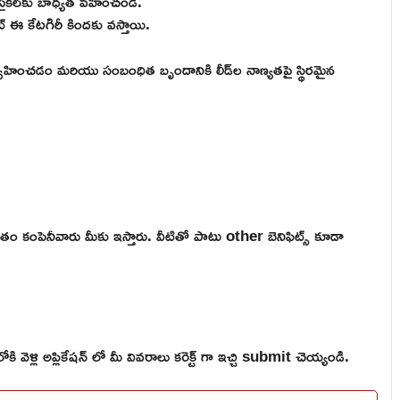
 సైకిల్‌కు బాధ్యత వహించండి.
ంట్ ఈ కేటగిరీ కిందకు వస్తాయి.
నిర్వహించడం మరియు సంబంధిత బృందానికి లీడ్‌ల నాణ్యతపై స్థిరమైన
తం కంపెనీవారు మీకు ఇస్తారు. వీటితో పాటు other బెనిఫిట్స్ కూడా
ళ్లి అప్లికేషన్ లో మీ వివరాలు కరెక్ట్ గా ఇచ్చి submit చెయ్యండి.