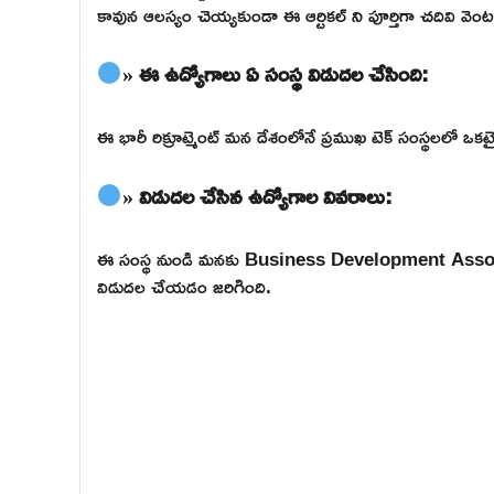
కావున ఆలస్యం చెయ్యకుండా ఈ ఆర్టికల్ ని పూర్తిగా చదివి వెంటనే 
» ఈ ఉద్యోగాలు ఏ సంస్థ విడుదల చేసింది:
ఈ భారీ రిక్రూట్మెంట్ మన దేశంలోనే ప్రముఖ టెక్ సంస్థలలో 
» విడుదల చేసిన ఉద్యోగాల వివరాలు:
ఈ సంస్థ నుండి మనకు Business Development Asso
విడుదల చేయడం జరిగింది.