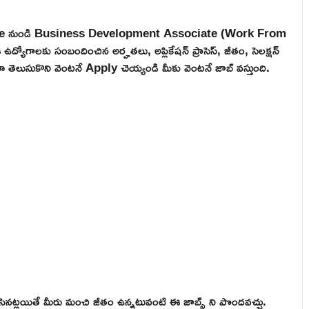
Nxtwave నుండి Business Development Associate (Work From
్యోగాలకు సంబందించిన అర్హతలు, అప్లికేషన్ ప్రాసెస్, జీతం, సెలక్షన్
ారా తెలుసుకొని వెంటనే Apply చెయ్యండి మీకు వెంటనే జాబ్ వస్తుంది.
నట్లయితే మీరు మంచి జీతం ఉన్నటువంటి ఈ జాబ్స్ ని పొందవచ్చు.