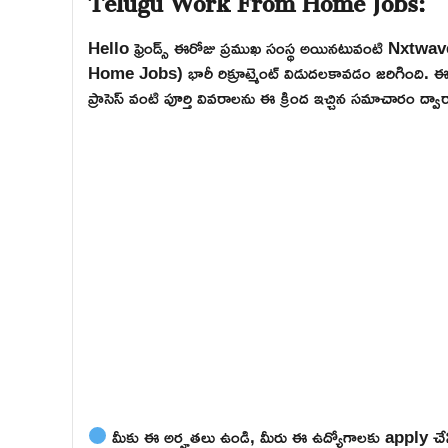
Hello ఫ్రెండ్స్ ఈరోజు ప్రముఖ సంస్థ అయినటువంటి 
Home Jobs) భారీ రిక్రూట్మెంట్ విడుదలకావడం జరిగింది. ఈ ఉద
ప్రాసెస్ వంటి పూర్తి వివరాలను ఈ క్రింద ఇచ్చిన సమాచారం ద్వ
మీకు ఈ అర్హతలు ఉండి, మీరు ఈ ఉద్యోగాలకు apply చేసి