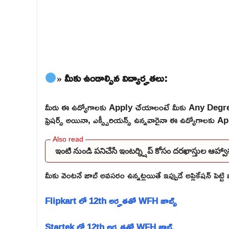
» మీకు ఉండాల్సిన విద్యార్హతలు:
మీరు ఈ ఉద్యోగాలకు Apply చేయాలంటే మీకు Any Degree
ఫ్రెషర్స్ అయినా, ఎక్స్పీరియన్స్ ఉన్నవారైనా ఈ ఉద్యోగాలకు Ap
ఇంటి నుండి పనిచేసే ఇంటర్న్షిప్ కోసం దరఖాస్తుల ఆహ్వా
మీకు వెంటనే జాబ్ అవసరం ఉన్నట్లయితే ఇప్పుడే అప్లికేషన్ పెట్ట
Flipkart లో 12th అర్హతతో WFH జాబ్స్
Startek లో 12th అర్హతతో WFH జాబ్స్