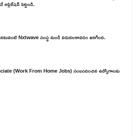
అప్లికేషన్ పెట్టండి.
ఒకటైనటువంటి Nxtwave సంస్థ నుండి విడుదలకావడం జరిగింది.
ciate (Work From Home Jobs) సంబందించిన ఉద్యోగాలను