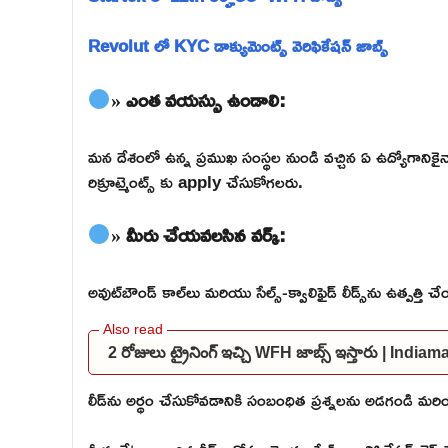
Revolut లో KYC డాక్యుమెంట్స్ వెరిఫికేషన్ జాబ్స్
» ఎంత వయస్సు ఉండాలి:
మన దేశంలో ఉన్న ప్రముఖ సంస్థల నుండి వచ్చిన ఏ ఉద్యోగాన
రిక్రూట్మెంట్స్ కు apply చేసుకోగలరు.
» మీరు చేయవలసిన వర్క్:
అవుట్‌బౌండ్ కాల్‌లు మరియు సేల్స్-క్వాలిఫైడ్ లీడ్స్‌ను ఉత్పత్తి
2 రోజులు ట్రైనింగ్ ఇచ్చి WFH జాబ్స్ ఇస్తారు | I
లీడ్‌ను అర్థం చేసుకోవడానికి సంబంధిత ప్రశ్నలను అడగండి మరియు