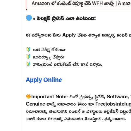
Amazon లో కంటెంట్ రివ్యూ చేసే WFH జాబ్స్ | A
» సెలక్షన్ ప్రాసెస్ ఎలా ఉంటుంది:
ఈ ఉద్యోగాలకు మీరు Apply చేసిన తర్వాత మిమ్మల్ని కంపెనీ వారు 
రాత పరీక్ష లేకుండా
ఇంటర్వ్యూ చేస్తారు
డాక్యుమెంట్ వెరిఫికేషన్ చేసి జాబ్ ఇస్తారు.
Apply Online
Important Note: మీలో ప్రభుత్వ, ప్రైవేట్, Softwar
Genuine జాబ్స్ సమాచారం కోసం మా Freejobsintelugu W
సమాచారాన్ని తెలుసుకొని వెంటనే ఆ పోస్టులకు అప్లికేషన్ పెట్
వారికి కూడా ఈ జాబ్స్ సమాచారం తెలుస్తుంది. ధన్యవాదాలు.