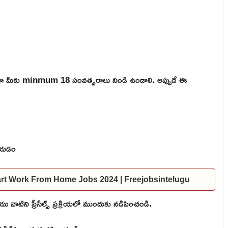
ికైనా మీకు minmum 18 సంవత్సరాలు నిండి ఉండాలి. అప్పుడే ఈ
 చేయడం
ndiamart Work From Home Jobs 2024 | Freejobsintelugu
 వాటిని ప్రీసేల్స్ ప్రక్రియలో ముందుకు నడిపించండి.