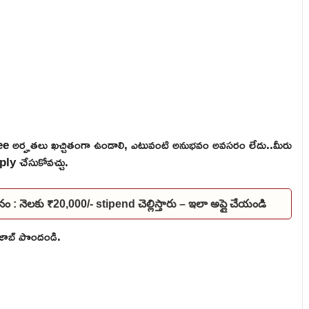
 అర్హతలు ఖచ్చితంగా ఉండాలి, ఎటువంటి అనుభవం అవసరం లేదు..మీరు
ply చేసుకోవచ్చు.
నం : నెలకు ₹20,000/- stipend చెల్లిస్తారు – ఇలా అప్లై చేయండి
ి జాబ్ పొందండి.