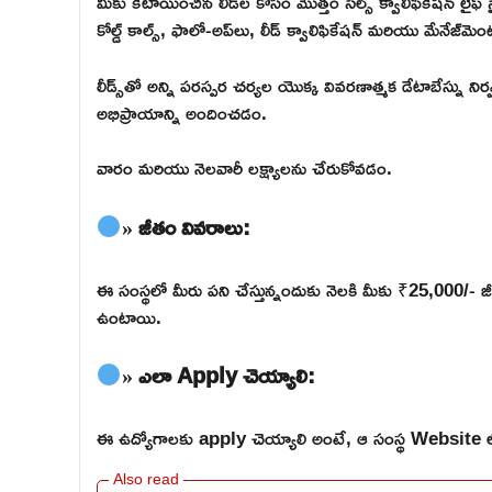
మీకు కేటాయించిన లీడ్‌ల కోసం మొత్తం సేల్స్ క్వాలిఫికేషన్ లైఫ్
కోల్డ్ కాల్స్, ఫాలో-అప్‌లు, లీడ్ క్వాలిఫికేషన్ మరియు మేనేజ్‌మె
లీడ్స్‌తో అన్ని పరస్పర చర్యల యొక్క వివరణాత్మక డేటాబేస్ను 
అభిప్రాయాన్ని అందించడం.
వారం మరియు నెలవారీ లక్ష్యాలను చేరుకోవడం.
» జీతం వివరాలు:
ఈ సంస్థలో మీరు పని చేస్తున్నందుకు నెలకి మీకు ₹25,000/- జీ
ఉంటాయి.
» ఎలా Apply చెయ్యాలి:
ఈ ఉద్యోగాలకు apply చెయ్యాలి అంటే, ఆ సంస్థ Website లోకి వె