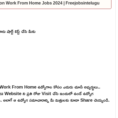
mazon Work From Home Jobs 2024 | Freejobsintelugu
షార్ట్ లిస్ట్ చేసి మీకు
e, Work From Home ఉద్యోగాల కోసం ఎదురు చూసే అభ్యర్థులు..
ebsite ని ప్రతి రోజు Visit చేసి ఇందులో ఉండే ఉద్యోగ
టండి. అలాగే ఆ ఉద్యోగ సమాచారాన్ని మీ మిత్రులకు కూడా Share చెయ్యండి.