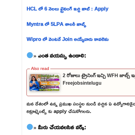
HCL లో 6 నెలలు ట్రైనింగ్ ఇచ్చి జాబ్ : Apply
Myntra లో 5LPA శాలరీ జాబ్స్
Wipro లో వెంటనే Join అయ్యేవారు కావలెను
» ఎంత వయస్సు ఉండాలి:
2 రోజులు ట్రైనింగ్ ఇచ్చి WFH జాబ్
Freejobsintelugu
మన దేశంలో ఉన్న ప్రముఖ సంస్థల నుండి వచ్చిన ఏ ఉద్యోగాన
రిక్రూట్మెంట్స్ కు apply చేసుకోగలరు.
» మీరు చేయవలసిన వర్క్: