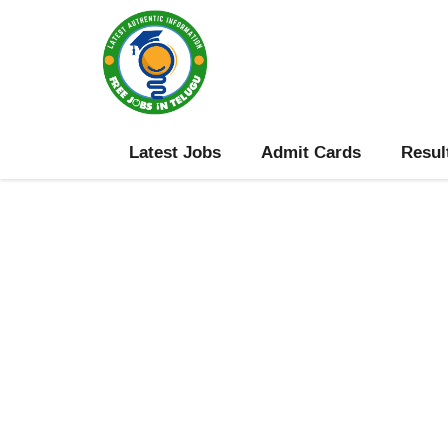
Skip
to
content
Latest Jobs
Admit Cards
Resul