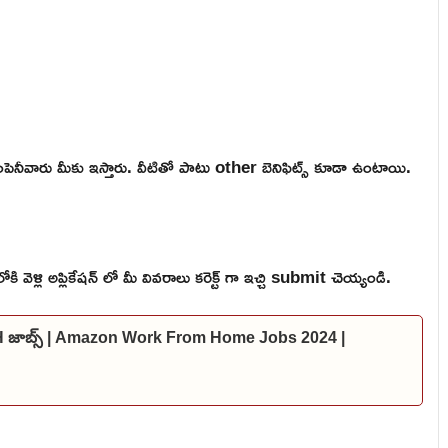
ెనీవారు మీకు ఇస్తారు. వీటితో పాటు other బెనిఫిట్స్ కూడా ఉంటాయి.
ళ్లి అప్లికేషన్ లో మీ వివరాలు కరెక్ట్ గా ఇచ్చి submit చెయ్యండి.
FH జాబ్స్ | Amazon Work From Home Jobs 2024 |