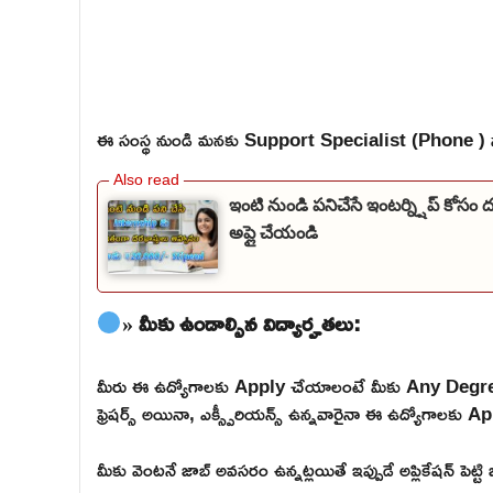
ఈ సంస్థ నుండి మనకు Support Specialist (Phone ) స
ఇంటి నుండి పనిచేసే ఇంటర్న్షిప్ కోసం 
అప్లై చేయండి
» మీకు ఉండాల్సిన విద్యార్హతలు:
మీరు ఈ ఉద్యోగాలకు Apply చేయాలంటే మీకు Any Degree
ఫ్రెషర్స్ అయినా, ఎక్స్పీరియన్స్ ఉన్నవారైనా ఈ ఉద్యోగాలకు Ap
మీకు వెంటనే జాబ్ అవసరం ఉన్నట్లయితే ఇప్పుడే అప్లికేషన్ పెట్ట