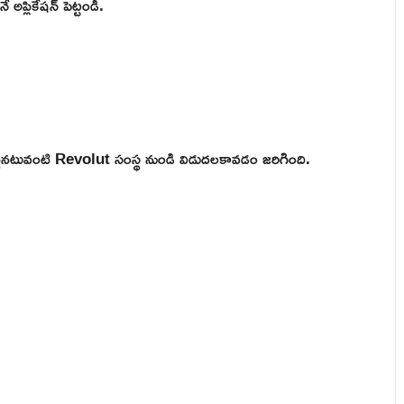
అప్లికేషన్ పెట్టండి.
ఒకటైనటువంటి Revolut సంస్థ నుండి విడుదలకావడం జరిగింది.