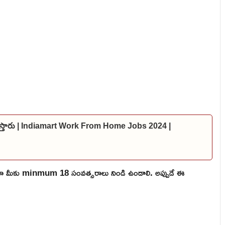
స్ ఇస్తారు | Indiamart Work From Home Jobs 2024 |
ికైనా మీకు minmum 18 సంవత్సరాలు నిండి ఉండాలి. అప్పుడే ఈ