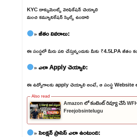
KYC డాక్యుమెంట్స్ వెరిఫికేషన్ చెయ్యాలి
మంచి కమ్యూనికేషన్ స్కిల్స్ ఉండాలి
» జీతం వివరాలు:
ఈ సంస్థలో మీరు పని చేస్తున్నందుకు మీకు ₹4.5LPA జీతం కంప
» ఎలా Apply చెయ్యాలి:
ఈ ఉద్యోగాలకు apply చెయ్యాలి అంటే, ఆ సంస్థ Website లోకి వె
Amazon లో కంటెంట్ రివ్యూ చేసే W
Freejobsintelugu
» సెలక్షన్ ప్రాసెస్ ఎలా ఉంటుంది: