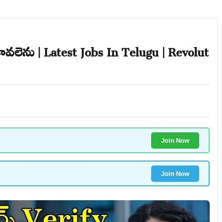
కావలెను | Latest Jobs In Telugu | Revolut
Join Now
Join Now