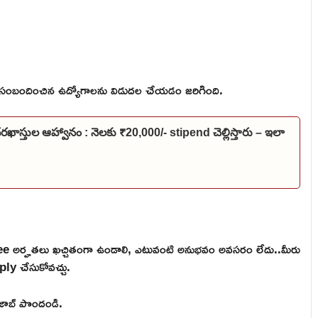
ంబందించిన ఉద్యోగాలను విడుదల చేయడం జరిగింది.
దరఖాస్తుల ఆహ్వానం : నెలకు ₹20,000/- stipend చెల్లిస్తారు – ఇలా
 అర్హతలు ఖచ్చితంగా ఉండాలి, ఎటువంటి అనుభవం అవసరం లేదు..మీరు
ply చేసుకోవచ్చు.
ి జాబ్ పొందండి.