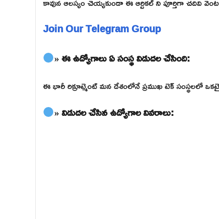
కావున ఆలస్యం చెయ్యకుండా ఈ ఆర్టికల్ ని పూర్తిగా చదివి వెంటనే 
Join Our Telegram Group
» ఈ ఉద్యోగాలు ఏ సంస్థ విడుదల చేసింది:
ఈ భారీ రిక్రూట్మెంట్ మన దేశంలోనే ప్రముఖ టెక్ సంస్థలలో 
» విడుదల చేసిన ఉద్యోగాల వివరాలు: