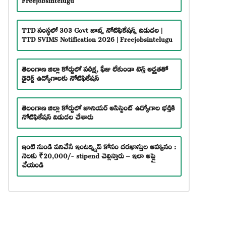
TTD సంస్థలో 303 Govt జాబ్స్ నోటిఫికేషన్స్ విడుదల |
TTD SVIMS Notification 2026 | Freejobsintelugu
తెలంగాణ జిల్లా కోర్టులో పరీక్ష, ఫీజు లేకుండా టెన్త్ అర్హతతో
డైరెక్ట్ ఉద్యోగాలకు నోటిఫికేషన్
తెలంగాణ జిల్లా కోర్టులో జూనియర్ అసిస్టెంట్ ఉద్యోగాల భర్తీకి
నోటిఫికేషన్ విడుదల చేశారు
ఇంటి నుండి పనిచేసే ఇంటర్న్షిప్ కోసం దరఖాస్తుల ఆహ్వానం :
నెలకు ₹20,000/- stipend చెల్లిస్తారు – ఇలా అప్లై
చేయండి