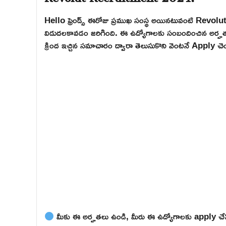
Hello ఫ్రెండ్స్ ఈరోజు ప్రముఖ సంస్థ అయినటువంటి Revolu
విడుదలకావడం జరిగింది. ఈ ఉద్యోగాలకు సంబందించిన అర్హతలు, అప
క్రింద ఇచ్చిన సమాచారం ద్వారా తెలుసుకొని వెంటనే Apply చెయ
మీకు ఈ అర్హతలు ఉండి, మీరు ఈ ఉద్యోగాలకు apply చేసి