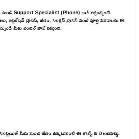
t నుండి Support Specialist (Phone) భారీ రిక్రూట్మెంట్
్లికేషన్ ప్రాసెస్, జీతం, సెలక్షన్ ప్రాసెస్ వంటి పూర్తి వివరాలను ఈ
్యండి మీకు వెంటనే జాబ్ వస్తుంది.
నట్లయితే మీరు మంచి జీతం ఉన్నటువంటి ఈ జాబ్స్ ని పొందవచ్చు.