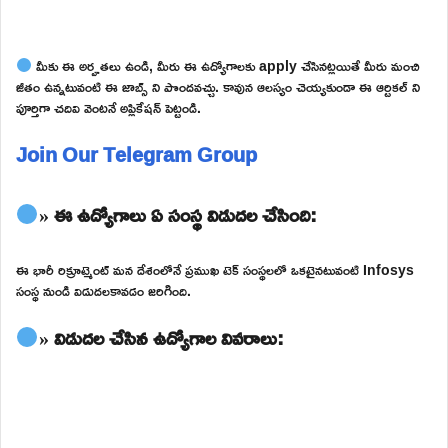
మీకు ఈ అర్హతలు ఉండి, మీరు ఈ ఉద్యోగాలకు apply చేసినట్లయితే మీరు మంచి
జీతం ఉన్నటువంటి ఈ జాబ్స్ ని పొందవచ్చు. కావున ఆలస్యం చెయ్యకుండా ఈ ఆర్టికల్ ని
పూర్తిగా చదివి వెంటనే అప్లికేషన్ పెట్టండి.
Join Our Telegram Group
» ఈ ఉద్యోగాలు ఏ సంస్థ విడుదల చేసింది:
ఈ భారీ రిక్రూట్మెంట్ మన దేశంలోనే ప్రముఖ టెక్ సంస్థలలో ఒకటైనటువంటి Infosys
సంస్థ నుండి విడుదలకావడం జరిగింది.
» విడుదల చేసిన ఉద్యోగాల వివరాలు: