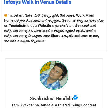
Infosys Walk In Venue Details
Important Note: మీలో ప్రభుత్వ, ప్రైవేట్, Software, Work From
Home ఉద్యోగాల కోసం ఎదురు చూసే అభ్యర్థులు.. Genuine జాబ్స్ సమాచారం కోసం
మా Freejobsintelugu Website ని ప్రతి రోజు Visit చేసి ఇందులో ఉండే
ఉద్యోగ సమాచారాన్ని తెలుసుకొని వెంటనే ఆ పోస్టులకు అప్లికేషన్ పెట్టండి. అలాగే ఆ
ఉద్యోగ సమాచారాన్ని మీ మిత్రులకు కూడా Share చెయ్యండి. వారికి కూడా ఈ జాబ్స్
సమాచారం తెలుస్తుంది. ధన్యవాదాలు.
Sivakrishna Bandela
I am Sivakrishna Bandela, a trusted Telugu content