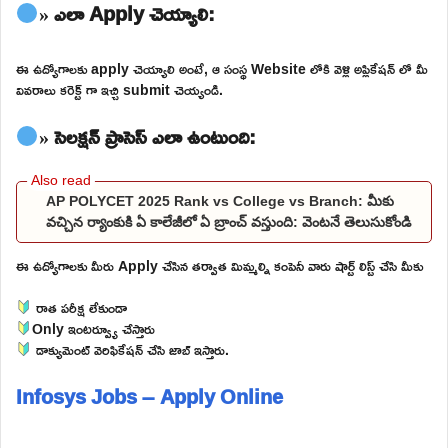
» ఎలా Apply చెయ్యాలి:
ఈ ఉద్యోగాలకు apply చెయ్యాలి అంటే, ఆ సంస్థ Website లోకి వెళ్లి అప్లికేషన్ లో మీ
వివరాలు కరెక్ట్ గా ఇచ్చి submit చెయ్యండి.
» సెలక్షన్ ప్రాసెస్ ఎలా ఉంటుంది:
AP POLYCET 2025 Rank vs College vs Branch: మీకు
వచ్చిన ర్యాంకుకి ఏ కాలేజీలో ఏ బ్రాంచ్ వస్తుంది: వెంటనే తెలుసుకోండి
ఈ ఉద్యోగాలకు మీరు Apply చేసిన తర్వాత మిమ్మల్ని కంపెనీ వారు షార్ట్ లిస్ట్ చేసి మీకు
రాత పరీక్ష లేకుండా
Only ఇంటర్వ్యూ చేస్తారు
డాక్యుమెంట్ వెరిఫికేషన్ చేసి జాబ్ ఇస్తారు.
Infosys Jobs – Apply Online