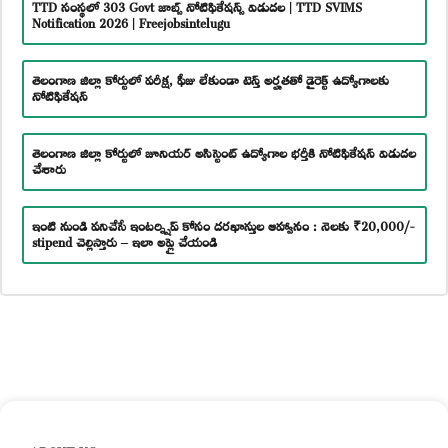
TTD సంస్థలో 303 Govt జాబ్స్ నోటిఫికేషన్స్ విడుదల | TTD SVIMS
Notification 2026 | Freejobsintelugu
తెలంగాణ జిల్లా కోర్టులో పరీక్ష, ఫీజు లేకుండా టెన్త్ అర్హతతో డైరెక్ట్ ఉద్యోగాలకు
నోటిఫికేషన్
తెలంగాణ జిల్లా కోర్టులో జూనియర్ అసిస్టెంట్ ఉద్యోగాల భర్తీకి నోటిఫికేషన్ విడుదల
చేశారు
ఇంటి నుండి పనిచేసే ఇంటర్న్షిప్ కోసం దరఖాస్తుల ఆహ్వానం : నెలకు ₹20,000/-
stipend చెల్లిస్తారు – ఇలా అప్లై చేయండి