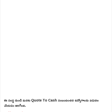
ఈ సంస్థ నుండి మనకు Quote To Cash సంబందించిన ఉద్యోగాలను విడుదల
చేయడం జరిగింది.