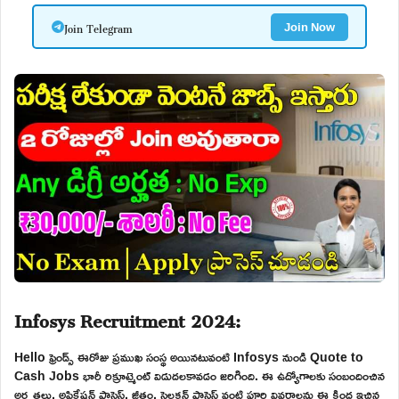
Join Telegram
Join Now
Infosys Recruitment 2024:
Hello ఫ్రెండ్స్ ఈరోజు ప్రముఖ సంస్థ అయినటువంటి Infosys నుండి Quote to
Cash Jobs భారీ రిక్రూట్మెంట్ విడుదలకావడం జరిగింది. ఈ ఉద్యోగాలకు సంబందించిన
అర్హతలు, అప్లికేషన్ ప్రాసెస్, జీతం, సెలక్షన్ ప్రాసెస్ వంటి పూర్తి వివరాలను ఈ క్రింద ఇచ్చిన