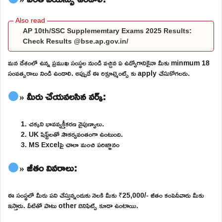
AP 10th/SSC Supplememtary Exams 2025 Results:
Check Results @bse.ap.gov.in/
మన దేశంలో ఉన్న ప్రముఖ సంస్థల నుండి వచ్చిన ఏ ఉద్యోగానికైనా మీకు minmum 18
సంవత్సరాలు నిండి ఉండాలి. అప్పుడే ఈ రిక్రూట్మెంట్స్ కు apply చేసుకోగలరు.
» మీరు చేయవలసిన వర్క్:
చక్కని భావవ్యక్తీకరణ నైపుణ్యాలు.
UK షిఫ్ట్‌లతో సౌకర్యవంతంగా ఉంటుంది.
MS Excelపై చాలా మంచి పరిజ్ఞానం
» జీతం వివరాలు:
ఈ సంస్థలో మీరు పని చేస్తున్నందుకు నెలకి మీకు ₹25,000/- జీతం కంపెనీవారు మీకు
ఇస్తారు. వీటితో పాటు other బెనిఫిట్స్ కూడా ఉంటాయి.