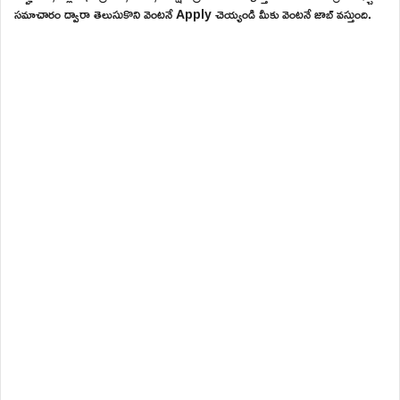
సమాచారం ద్వారా తెలుసుకొని వెంటనే Apply చెయ్యండి మీకు వెంటనే జాబ్ వస్తుంది.