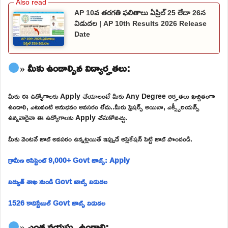
AP 10వ తరగతి ఫలితాలు ఏప్రిల్ 25 లేదా 26న
విడుదల | AP 10th Results 2026 Release
Date
» మీకు ఉండాల్సిన విద్యార్హతలు:
మీరు ఈ ఉద్యోగాలకు Apply చేయాలంటే మీకు Any Degree అర్హతలు ఖచ్చితంగా
ఉండాలి, ఎటువంటి అనుభవం అవసరం లేదు..మీరు ఫ్రెషర్స్ అయినా, ఎక్స్పీరియన్స్
ఉన్నవారైనా ఈ ఉద్యోగాలకు Apply చేసుకోవచ్చు.
మీకు వెంటనే జాబ్ అవసరం ఉన్నట్లయితే ఇప్పుడే అప్లికేషన్ పెట్టి జాబ్ పొందండి.
గ్రామీణ అసిస్టెంట్ 9,000+ Govt జాబ్స్: Apply
విద్యుత్ శాఖ నుండి Govt జాబ్స్ విడుదల
1526 కానిస్టేబుల్ Govt జాబ్స్ విడుదల
» ఎంత వయస్సు ఉండాలి: