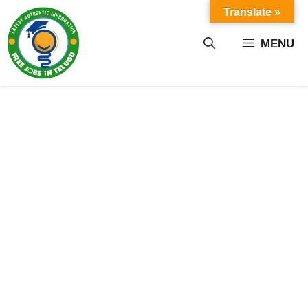
Skip
Translate »
to
content
MENU