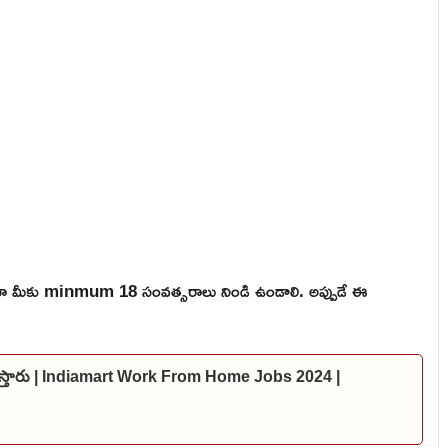
ికైనా మీకు minmum 18 సంవత్సరాలు నిండి ఉండాలి. అప్పుడే ఈ
స్ ఇస్తారు | Indiamart Work From Home Jobs 2024 |