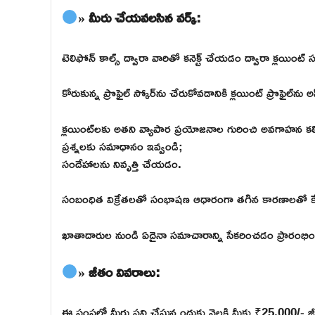
» మీరు చేయవలసిన వర్క్:
టెలిఫోన్ కాల్స్ ద్వారా వారితో కనెక్ట్ చేయడం ద్వారా క్లయిం
కోరుకున్న ప్రొఫైల్ స్కోర్‌ను చేరుకోవడానికి క్లయింట్ ప్రొఫైల్‌ను 
క్లయింట్‌లకు అతని వ్యాపార ప్రయోజనాల గురించి అవగాహన కల
ప్రశ్నలకు సమాధానం ఇవ్వండి;
సందేహాలను నివృత్తి చేయడం.
సంబంధిత విక్రేతలతో సంభాషణ ఆధారంగా తగిన కారణాలతో కే
ఖాతాదారుల నుండి ఏదైనా సమాచారాన్ని సేకరించడం ప్రారంభి
» జీతం వివరాలు:
ఈ సంస్థలో మీరు పని చేస్తున్నందుకు నెలకి మీకు ₹25,000/- జీ