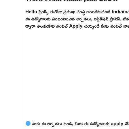
Hello ఫ్రెండ్స్ ఈరోజు ప్రముఖ సంస్థ అయినటువంటి Indiama
ఈ ఉద్యోగాలకు సంబందించిన అర్హతలు, అప్లికేషన్ ప్రాసెస్, జీతం
ద్వారా తెలుసుకొని వెంటనే Apply చెయ్యండి మీకు వెంటనే జాబ్
మీకు ఈ అర్హతలు ఉండి, మీరు ఈ ఉద్యోగాలకు apply చేసి