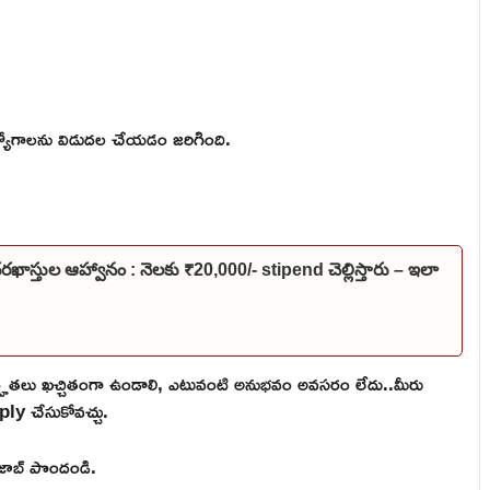
ోగాలను విడుదల చేయడం జరిగింది.
దరఖాస్తుల ఆహ్వానం : నెలకు ₹20,000/- stipend చెల్లిస్తారు – ఇలా
్హతలు ఖచ్చితంగా ఉండాలి, ఎటువంటి అనుభవం అవసరం లేదు..మీరు
ply చేసుకోవచ్చు.
ి జాబ్ పొందండి.