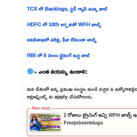
TCS లో Backlogs, స్టడీ గ్యాప్ ఉన్నా జాబ్
HDFC లో 10th అర్హతతో WFH జాబ్స్
అటవీశాఖలో పరీక్ష, ఫీజు లేకుండా జాబ్స్
RBI లో 6 నెలలు ట్రైనింగ్ ఇచ్చి జాబ్
» ఎంత వయస్సు ఉండాలి:
మన దేశంలో ఉన్న ప్రముఖ సంస్థల నుండి వచ్చిన ఏ ఉద్యోగాన
రిక్రూట్మెంట్స్ కు apply చేసుకోగలరు.
2 రోజులు ట్రైనింగ్ ఇచ్చి WFH జాబ్
Freejobsintelugu