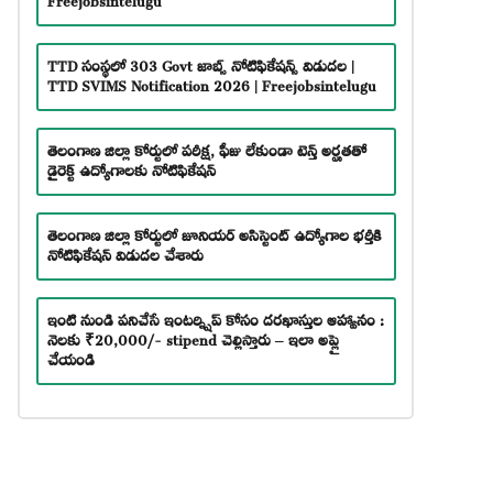
TTD సంస్థలో 303 Govt జాబ్స్ నోటిఫికేషన్స్ విడుదల |
TTD SVIMS Notification 2026 | Freejobsintelugu
తెలంగాణ జిల్లా కోర్టులో పరీక్ష, ఫీజు లేకుండా టెన్త్ అర్హతతో
డైరెక్ట్ ఉద్యోగాలకు నోటిఫికేషన్
తెలంగాణ జిల్లా కోర్టులో జూనియర్ అసిస్టెంట్ ఉద్యోగాల భర్తీకి
నోటిఫికేషన్ విడుదల చేశారు
ఇంటి నుండి పనిచేసే ఇంటర్న్షిప్ కోసం దరఖాస్తుల ఆహ్వానం :
నెలకు ₹20,000/- stipend చెల్లిస్తారు – ఇలా అప్లై
చేయండి