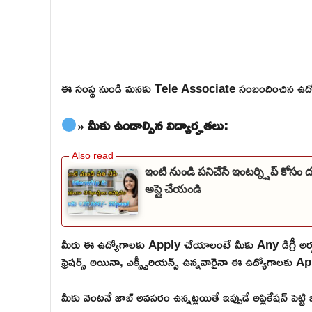
ఈ సంస్థ నుండి మనకు Tele Associate సంబందించిన ఉద్య
» మీకు ఉండాల్సిన విద్యార్హతలు:
ఇంటి నుండి పనిచేసే ఇంటర్న్షిప్ కోసం 
అప్లై చేయండి
మీరు ఈ ఉద్యోగాలకు Apply చేయాలంటే మీకు Any డిగ్రీ అర
ఫ్రెషర్స్ అయినా, ఎక్స్పీరియన్స్ ఉన్నవారైనా ఈ ఉద్యోగాలకు Ap
మీకు వెంటనే జాబ్ అవసరం ఉన్నట్లయితే ఇప్పుడే అప్లికేషన్ పెట్ట