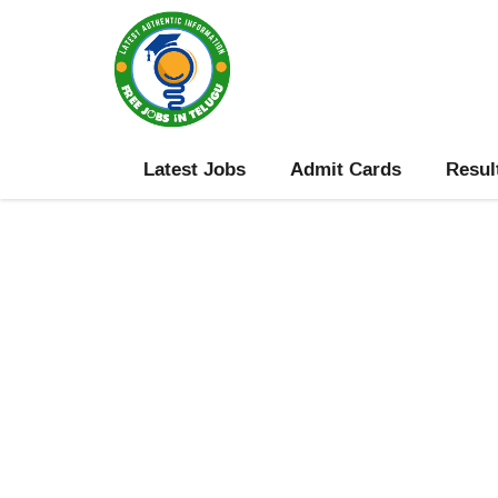
Skip
to
content
Latest Jobs
Admit Cards
Resul