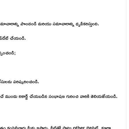
ట్ సమాచారాన్ని పొందండి మరియు సమాచారాన్ని ధృవీకరిస్తుంది.
అప్‌డేట్ చేయండి.
్పించండి;
సులను పరిష్కరించండి.
ంచే ముందు రికార్డ్ చేయబడిన సంభాషణ గురించి వారికి తెలియజేయండి.
తం కంపెనీవారు మీకు ఇస్తారు. వీటితో పాటు other బెనిఫిట్స్ కూడా