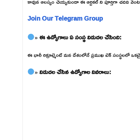
కావున ఆలస్యం చెయ్యకుండా ఈ ఆర్టికల్ ని పూర్తిగా చదివి వెంటనే 
Join Our Telegram Group
» ఈ ఉద్యోగాలు ఏ సంస్థ విడుదల చేసింది:
ఈ భారీ రిక్రూట్మెంట్ మన దేశంలోనే ప్రముఖ టెక్ సంస్థలలో 
» విడుదల చేసిన ఉద్యోగాల వివరాలు: