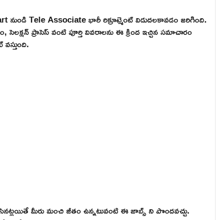
rt నుండి Tele Associate భారీ రిక్రూట్మెంట్ విడుదలకావడం జరిగింది.
, సెలక్షన్ ప్రాసెస్ వంటి పూర్తి వివరాలను ఈ క్రింద ఇచ్చిన సమాచారం
 వస్తుంది.
నట్లయితే మీరు మంచి జీతం ఉన్నటువంటి ఈ జాబ్స్ ని పొందవచ్చు.