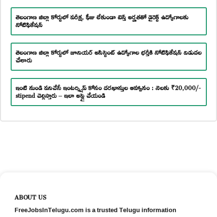
తెలంగాణ జిల్లా కోర్టులో పరీక్ష, ఫీజు లేకుండా టెన్త్ అర్హతతో డైరెక్ట్ ఉద్యోగాలకు
నోటిఫికేషన్
తెలంగాణ జిల్లా కోర్టులో జూనియర్ అసిస్టెంట్ ఉద్యోగాల భర్తీకి నోటిఫికేషన్ విడుదల
చేశారు
ఇంటి నుండి పనిచేసే ఇంటర్న్షిప్ కోసం దరఖాస్తుల ఆహ్వానం : నెలకు ₹20,000/-
stipend చెల్లిస్తారు – ఇలా అప్లై చేయండి
ABOUT US
FreeJobsInTelugu.com is a trusted Telugu information