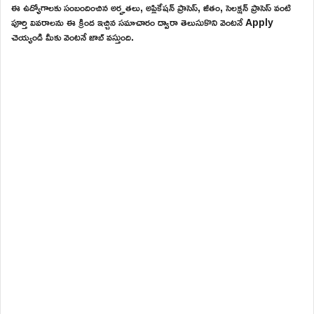
ఈ ఉద్యోగాలకు సంబందించిన అర్హతలు, అప్లికేషన్ ప్రాసెస్, జీతం, సెలక్షన్ ప్రాసెస్ వంటి
పూర్తి వివరాలను ఈ క్రింద ఇచ్చిన సమాచారం ద్వారా తెలుసుకొని వెంటనే Apply
చెయ్యండి మీకు వెంటనే జాబ్ వస్తుంది.