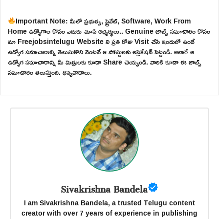
Important Note: మీలో ప్రభుత్వ, ప్రైవేట్, Software, Work From
Home ఉద్యోగాల కోసం ఎదురు చూసే అభ్యర్థులు.. Genuine జాబ్స్ సమాచారం కోసం
మా Freejobsintelugu Website ని ప్రతి రోజు Visit చేసి ఇందులో ఉండే
ఉద్యోగ సమాచారాన్ని తెలుసుకొని వెంటనే ఆ పోస్టులకు అప్లికేషన్ పెట్టండి. అలాగే ఆ
ఉద్యోగ సమాచారాన్ని మీ మిత్రులకు కూడా Share చెయ్యండి. వారికి కూడా ఈ జాబ్స్
సమాచారం తెలుస్తుంది. ధన్యవాదాలు.
Sivakrishna Bandela
I am Sivakrishna Bandela, a trusted Telugu content
creator with over 7 years of experience in publishing