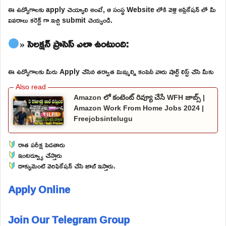
ఈ ఉద్యోగాలకు apply చెయ్యాలి అంటే, ఆ సంస్థ Website లోకి వెళ్లి అప్లికేషన్ లో మీ
వివరాలు కరెక్ట్ గా ఇచ్చి submit చెయ్యండి.
» సెలక్షన్ ప్రాసెస్ ఎలా ఉంటుంది:
ఈ ఉద్యోగాలకు మీరు Apply చేసిన తర్వాత మిమ్మల్ని కంపెనీ వారు షార్ట్ లిస్ట్ చేసి మీకు
Amazon లో కంటెంట్ రివ్యూ చేసే WFH జాబ్స్ |
Amazon Work From Home Jobs 2024 |
Freejobsintelugu
రాత పరీక్ష పెడతారు
ఇంటర్వ్యూ చేస్తారు
డాక్యుమెంట్ వెరిఫికేషన్ చేసి జాబ్ ఇస్తారు.
Apply Online
Join Our Telegram Group