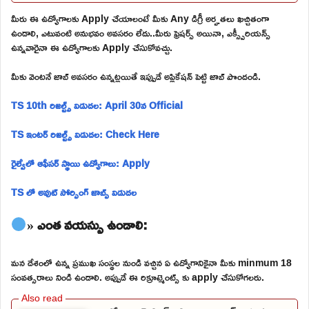
మీరు ఈ ఉద్యోగాలకు Apply చేయాలంటే మీకు Any డిగ్రీ అర్హతలు ఖచ్చితంగా
ఉండాలి, ఎటువంటి అనుభవం అవసరం లేదు..మీరు ఫ్రెషర్స్ అయినా, ఎక్స్పీరియన్స్
ఉన్నవారైనా ఈ ఉద్యోగాలకు Apply చేసుకోవచ్చు.
మీకు వెంటనే జాబ్ అవసరం ఉన్నట్లయితే ఇప్పుడే అప్లికేషన్ పెట్టి జాబ్ పొందండి.
TS 10th రిజల్ట్స్ విడుదల: April 30న Official
TS ఇంటర్ రిజల్ట్స్ విడుదల: Check Here
రైల్వేలో ఆఫీసర్ స్థాయి ఉద్యోగాలు: Apply
TS లో అవుట్ సోర్సింగ్ జాబ్స్ విడుదల
» ఎంత వయస్సు ఉండాలి:
మన దేశంలో ఉన్న ప్రముఖ సంస్థల నుండి వచ్చిన ఏ ఉద్యోగానికైనా మీకు minmum 18
సంవత్సరాలు నిండి ఉండాలి. అప్పుడే ఈ రిక్రూట్మెంట్స్ కు apply చేసుకోగలరు.