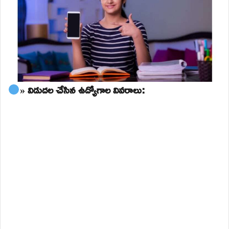
» విడుదల చేసిన ఉద్యోగాల వివరాలు: