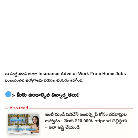
ఈ సంస్థ నుండి మనకు Insurance Advisor Work From Home Jobs
సంబందించిన ఉద్యోగాలను విడుదల చేయడం జరిగింది.
» మీకు ఉండాల్సిన విద్యార్హతలు:
ఇంటి నుండి పనిచేసే ఇంటర్న్షిప్ కోసం దరఖాస్తుల
ఆహ్వానం : నెలకు ₹20,000/- stipend చెల్లిస్తారు
– ఇలా అప్లై చేయండి