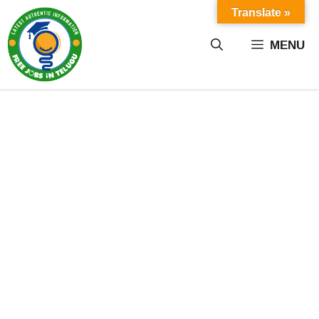
Skip
Translate »
to
content
MENU