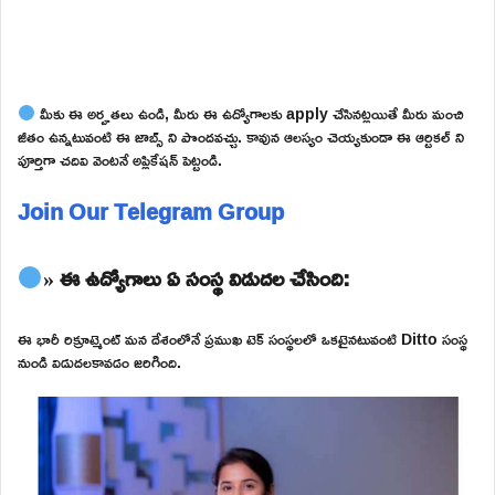
మీకు ఈ అర్హతలు ఉండి, మీరు ఈ ఉద్యోగాలకు apply చేసినట్లయితే మీరు మంచి
జీతం ఉన్నటువంటి ఈ జాబ్స్ ని పొందవచ్చు. కావున ఆలస్యం చెయ్యకుండా ఈ ఆర్టికల్ ని
పూర్తిగా చదివి వెంటనే అప్లికేషన్ పెట్టండి.
Join Our Telegram Group
» ఈ ఉద్యోగాలు ఏ సంస్థ విడుదల చేసింది:
ఈ భారీ రిక్రూట్మెంట్ మన దేశంలోనే ప్రముఖ టెక్ సంస్థలలో ఒకటైనటువంటి Ditto సంస్థ
నుండి విడుదలకావడం జరిగింది.