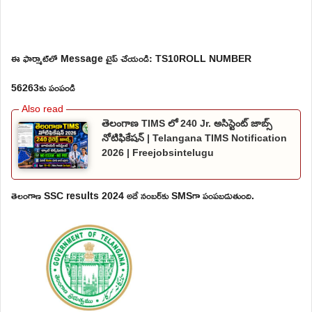
ఈ ఫార్మాట్‌లో Message టైప్ చేయండి: TS10ROLL NUMBER
56263కు పంపండి
తెలంగాణ TIMS లో 240 Jr. అసిస్టెంట్ జాబ్స్
నోటిఫికేషన్ | Telangana TIMS Notification
2026 | Freejobsintelugu
తెలంగాణ SSC results 2024 అదే నంబర్‌కు SMSగా పంపబడుతుంది.