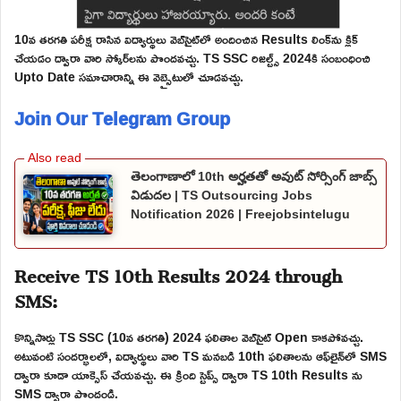
10వ తరగతి పరీక్ష రాసిన విద్యార్థులు వెబ్‌సైట్‌లో అందించిన Results లింక్‌ను క్లిక్
చేయడం ద్వారా వారి స్కోర్‌లను పొందవచ్చు. TS SSC రిజల్ట్స్ 2024కి సంబంధించి
Upto Date సమాచారాన్ని ఈ వెబ్సైటులో చూడవచ్చు.
Join Our Telegram Group
తెలంగాణాలో 10th అర్హతతో అవుట్ సోర్సింగ్ జాబ్స్
విడుదల | TS Outsourcing Jobs
Notification 2026 | Freejobsintelugu
Receive TS 10th Results 2024 through
SMS:
కొన్నిసార్లు TS SSC (10వ తరగతి) 2024 ఫలితాల వెబ్‌సైట్ Open కాకపోవచ్చు.
అటువంటి సందర్భాలలో, విద్యార్థులు వారి TS మనబడి 10th ఫలితాలను ఆఫ్‌లైన్‌లో SMS
ద్వారా కూడా యాక్సెస్ చేయవచ్చు. ఈ క్రింది స్టెప్స్ ద్వారా TS 10th Results ను
SMS ద్వారా పొందండి.