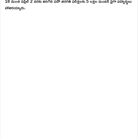
18 నుంచి ఏప్రిల్ 2 వరకు జరిగిన పదో తరగతి పరీక్షలకు 5 లక్షల మందికి పైగా విద్యార్థులు
హాజరయ్యారు.