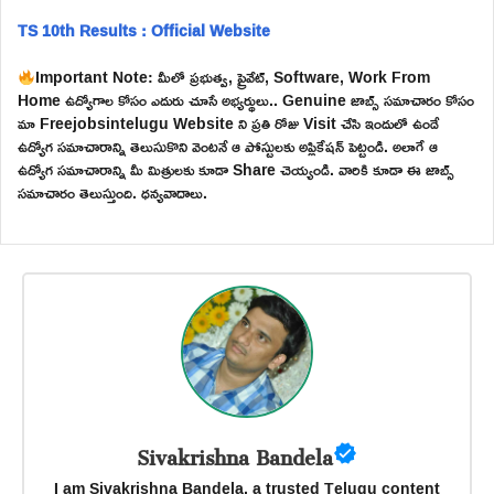
TS 10th Results : Official Website
Important Note: మీలో ప్రభుత్వ, ప్రైవేట్, Software, Work From
Home ఉద్యోగాల కోసం ఎదురు చూసే అభ్యర్థులు.. Genuine జాబ్స్ సమాచారం కోసం
మా Freejobsintelugu Website ని ప్రతి రోజు Visit చేసి ఇందులో ఉండే
ఉద్యోగ సమాచారాన్ని తెలుసుకొని వెంటనే ఆ పోస్టులకు అప్లికేషన్ పెట్టండి. అలాగే ఆ
ఉద్యోగ సమాచారాన్ని మీ మిత్రులకు కూడా Share చెయ్యండి. వారికి కూడా ఈ జాబ్స్
సమాచారం తెలుస్తుంది. ధన్యవాదాలు.
Sivakrishna Bandela
I am Sivakrishna Bandela, a trusted Telugu content