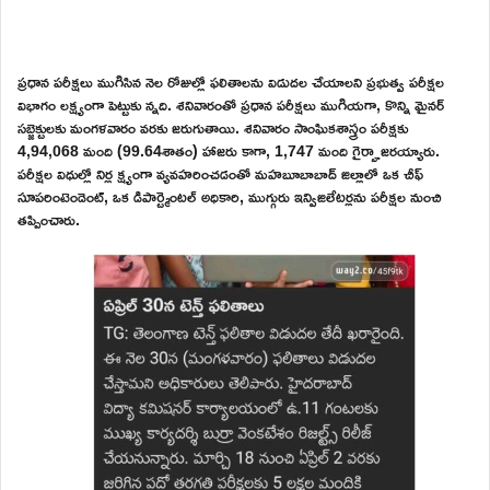
ప్రధాన పరీక్షలు ముగిసిన నెల రోజుల్లో ఫలితాలను విడుదల చేయాలని ప్రభుత్వ పరీక్షల
విభాగం లక్ష్యంగా పెట్టుకు న్నది. శనివారంతో ప్రధాన పరీక్షలు ముగియగా, కొన్ని మైనర్
సబ్జెక్టులకు మంగళవారం వరకు జరుగుతాయి. శనివారం సాంఘికశాస్త్రం పరీక్షకు
4,94,068 మంది (99.64శాతం) హాజరు కాగా, 1,747 మంది గైర్హాజరయ్యారు.
పరీక్షల విధుల్లో నిర్ల క్ష్యంగా వ్యవహరించడంతో మహబూబాబాద్ జిల్లాలో ఒక చీఫ్
సూపరింటెండెంట్, ఒక డిపార్ట్మెంటల్ అధికారి, ముగ్గురు ఇన్విజిలేటర్లను పరీక్షల నుంచి
తప్పించారు.