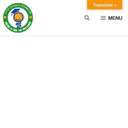
Skip
Translate »
to
content
MENU