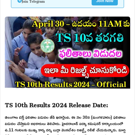
Join Telegram
Join Now
TS 10th Results 2024 Release Date:
తెలంగాణ టెన్త్ ఫలితాల విడుదల తేదీ ఖరారైంది. ఈ నెల 30న (మంగళవారం) ఫలితాలు
విడుదల చేస్తామని అధికారులు తెలిపారు. హైదరాబాద్ విద్యా కమిషనర్ కార్యాలయంలో
ఉ.11 గంటలకు ముఖ్య కార్య దర్శి బుర్రా వెంకటేశం రిజల్ట్స్ రిలీజ్ చేయనున్నారు. మార్చి