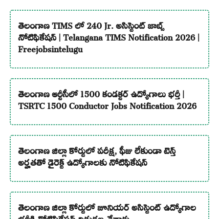
తెలంగాణ TIMS లో 240 Jr. అసిస్టెంట్ జాబ్స్
నోటిఫికేషన్ | Telangana TIMS Notification 2026 |
Freejobsintelugu
తెలంగాణ ఆర్టీసీలో 1500 కండక్టర్ ఉద్యోగాలు భర్తీ |
TSRTC 1500 Conductor Jobs Notification 2026
తెలంగాణ జిల్లా కోర్టులో పరీక్ష, ఫీజు లేకుండా టెన్త్
అర్హతతో డైరెక్ట్ ఉద్యోగాలకు నోటిఫికేషన్
తెలంగాణ జిల్లా కోర్టులో జూనియర్ అసిస్టెంట్ ఉద్యోగాల
భర్తీకి నోటిఫికేషన్ విడుదల చేశారు