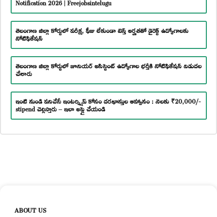
Notification 2026 | Freejobsintelugu
తెలంగాణ జిల్లా కోర్టులో పరీక్ష, ఫీజు లేకుండా టెన్త్ అర్హతతో డైరెక్ట్ ఉద్యోగాలకు
నోటిఫికేషన్
తెలంగాణ జిల్లా కోర్టులో జూనియర్ అసిస్టెంట్ ఉద్యోగాల భర్తీకి నోటిఫికేషన్ విడుదల
చేశారు
ఇంటి నుండి పనిచేసే ఇంటర్న్షిప్ కోసం దరఖాస్తుల ఆహ్వానం : నెలకు ₹20,000/-
stipend చెల్లిస్తారు – ఇలా అప్లై చేయండి
ABOUT US