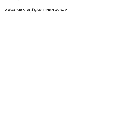
ఫోన్‌లో SMS అప్లికేషన్‌ను Open చేయండి