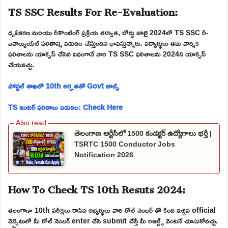
TS SSC Results For Re-Evaluation:
ధృవీకరణ మరియు రీకౌంటింగ్ ప్రక్రియ తర్వాత, బోర్డు జూలై 2024లో TS SSC రీ-
ఎవాల్యుయేట్ ఫలితాన్ని విడుదల చేస్తుందని భావిస్తున్నారు. విద్యార్థులు తమ వార్షిక
ఫలితాలను యాక్సెస్ చేసిన విధంగానే వారి TS SSC ఫలితాలను 2024ని యాక్సెస్
చేయవచ్చు.
పోస్టల్ శాఖలో 10th అర్హతతో Govt జాబ్స్
TS ఇంటర్ ఫలితాలు విడుదల: Check Here
తెలంగాణ ఆర్టీసీలో 1500 కండక్టర్ ఉద్యోగాలు భర్తీ |
TSRTC 1500 Conductor Jobs
Notification 2026
How To Check TS 10th Resuts 2024:
తెలంగాణా 10th పరీక్షలు రాసిన అభ్యర్థులు వారి రోల్ నెంబర్ తో కింద ఇచ్చిన official
వెబ్సైటులో మీ రోల్ నెంబర్ enter చేసి submit చేస్తే మీ రిజల్ట్స్ వెంటనే చూసుకోవచ్చు.