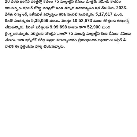
20 వరకు జరిగిన పరీక్షల్లో కేవలం 75 మాల్రాక్టీస్ కేసులు మాత్రమే నమోదు కావడం
గమనార్హం. ఇంటర్ బోర్డు చరిత్రలో ఇంత తక్కువ నమోదవ్వడం ఇదే తొలిసారి. 2023-
24కు రెగ్యు లర్, ఒకేషనల్ విద్యార్థులు కలిపి మొదటి సంవత్సరం 5,17,617 మంది.
రెండో సంవత్సరం 5,35,056 మంది.. మొత్తం 10,52,673 మంది పరీక్షలకు దరఖాస్తు
చేసుకున్నారు. వీరిలో పరీక్షలకు 9,99,698 హాజరు కాగా 52,900 మంది
గైర్హాజరయ్యారు. పరీక్షలకు హాజరైన వారిలో 75 మందిపై మాల్రాక్టీస్ కింద కేసులు నమోదు
చేశారు. కాగా ఇప్పటికే పరీక్ష పత్రాల మూల్యాంకనం ప్రారంభించిన అధికారులు ఏప్రిల్ 4
నాటికి ఈ ప్రక్రియను పూర్తి చేయనున్నారు.