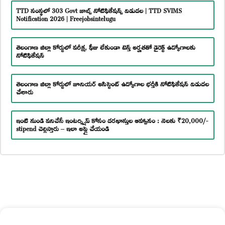
TTD సంస్థలో 303 Govt జాబ్స్ నోటిఫికేషన్స్ విడుదల | TTD SVIMS
Notification 2026 | Freejobsintelugu
తెలంగాణ జిల్లా కోర్టులో పరీక్ష, ఫీజు లేకుండా టెన్త్ అర్హతతో డైరెక్ట్ ఉద్యోగాలకు
నోటిఫికేషన్
తెలంగాణ జిల్లా కోర్టులో జూనియర్ అసిస్టెంట్ ఉద్యోగాల భర్తీకి నోటిఫికేషన్ విడుదల
చేశారు
ఇంటి నుండి పనిచేసే ఇంటర్న్షిప్ కోసం దరఖాస్తుల ఆహ్వానం : నెలకు ₹20,000/-
stipend చెల్లిస్తారు – ఇలా అప్లై చేయండి