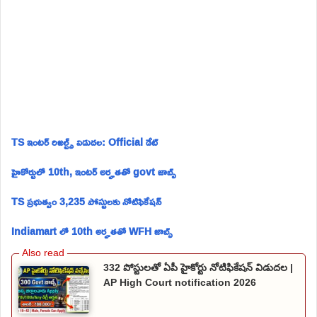
TS ఇంటర్ రిజల్ట్స్ విడుదల: Official డేట్
హైకోర్టులో 10th, ఇంటర్ అర్హతతో govt జాబ్స్
TS ప్రభుత్వం 3,235 పోస్టులకు నోటిఫికేషన్
Indiamart లో 10th అర్హతతో WFH జాబ్స్
332 పోస్టులతో ఏపీ హైకోర్టు నోటిఫికేషన్ విడుదల |
AP High Court notification 2026