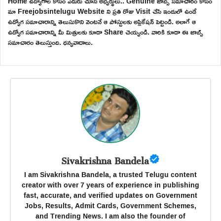
Home ఉద్యోగాల కోసం ఎదురు చూసే అభ్యర్థులు.. Genuine జాబ్స్ సమాచారం కోసం
మా Freejobsintelugu Website ని ప్రతి రోజు Visit చేసి ఇందులో ఉండే
ఉద్యోగ సమాచారాన్ని తెలుసుకొని వెంటనే ఆ పోస్టులకు అప్లికేషన్ పెట్టండి. అలాగే ఆ
ఉద్యోగ సమాచారాన్ని మీ మిత్రులకు కూడా Share చెయ్యండి. వారికి కూడా ఈ జాబ్స్
సమాచారం తెలుస్తుంది. ధన్యవాదాలు.
Sivakrishna Bandela
I am Sivakrishna Bandela, a trusted Telugu content
creator with over 7 years of experience in publishing
fast, accurate, and verified updates on Government
Jobs, Results, Admit Cards, Government Schemes,
and Trending News. I am also the founder of