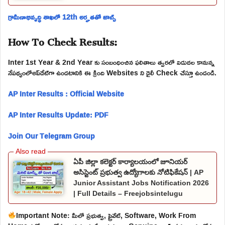
గ్రామీణాభివృద్ధి శాఖలో 12th అర్హతతో జాబ్స్
How To Check Results:
Inter 1st Year & 2nd Year కు సంబంధించిన ఫలితాలు త్వరలో విడుదల కానున్న
నేపథ్యంలోఅప్‌డేట్‌గా ఉండటానికి ఈ క్రింది Websites ని డైలీ Check చేస్తూ ఉండండి.
AP Inter Results : Official Website
AP Inter Results Update: PDF
Join Our Telegram Group
ఏపీ జిల్లా కలెక్టర్ కార్యాలయంలో జూనియర్
అసిస్టెంట్ ప్రభుత్వ ఉద్యోగాలకు నోటిఫికేషన్ | AP
Junior Assistant Jobs Notification 2026
| Full Details – Freejobsintelugu
Important Note: మీలో ప్రభుత్వ, ప్రైవేట్, Software, Work From