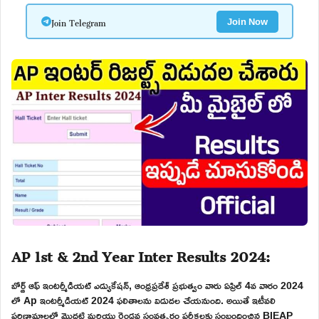
Join Telegram
Join Now
AP 1st & 2nd Year Inter Results 2024:
బోర్డ్ ఆఫ్ ఇంటర్మీడియట్ ఎడ్యుకేషన్, ఆంధ్రప్రదేశ్ ప్రభుత్వం వారు ఏప్రిల్ 4వ వారం 2024
లో Ap ఇంటర్మీడియట్ 2024 ఫలితాలను విడుదల చేయనుంది. అయితే ఇటీవలి
పరిణామాలలో మొదటి మరియు రెండవ సంవత్సరం పరీక్షలకు సంబంధించిన BIEAP