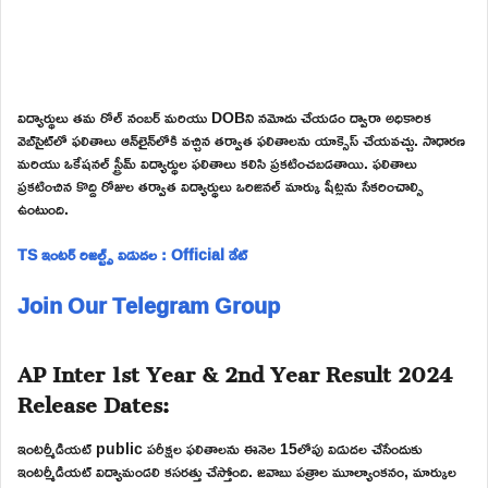
విద్యార్థులు తమ రోల్ నంబర్ మరియు DOBని నమోదు చేయడం ద్వారా అధికారిక
వెబ్‌సైట్‌లో ఫలితాలు ఆన్‌లైన్‌లోకి వచ్చిన తర్వాత ఫలితాలను యాక్సెస్ చేయవచ్చు. సాధారణ
మరియు ఒకేషనల్ స్ట్రీమ్ విద్యార్థుల ఫలితాలు కలిసి ప్రకటించబడతాయి. ఫలితాలు
ప్రకటించిన కొద్ది రోజుల తర్వాత విద్యార్థులు ఒరిజినల్ మార్కు షీట్లను సేకరించాల్సి
ఉంటుంది.
TS ఇంటర్ రిజల్ట్స్ విడుదల : Official డేట్
Join Our Telegram Group
AP Inter 1st Year & 2nd Year Result 2024
Release Dates:
ఇంటర్మీడియట్ public పరీక్షల ఫలితాలను ఈనెల 15లోపు విడుదల చేసేందుకు
ఇంటర్మీడియట్ విద్యామండలి కసరత్తు చేస్తోంది. జవాబు పత్రాల మూల్యాంకనం, మార్కుల