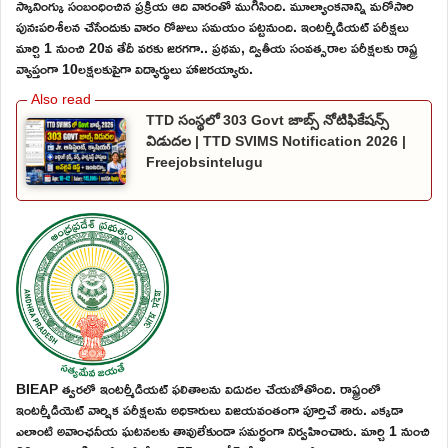
స్కానింగ్కు సంబంధించిన ప్రక్రియ ఆది వారంతో ముగిసింది. మూల్యాంకనాన్ని మరోసారి
పునఃపరిశీలన చేసేందుకు వారం రోజులు సమయం పట్టనుంది. ఇంటర్మీడియట్ పరీక్షలు
మార్చి 1 నుంచి 20వ తేదీ వరకు జరగగా.. ప్రథమ, ద్వితీయ సంవత్సరాల పరీక్షలకు రాష్ట్ర
వ్యాప్తంగా 10లక్షలకుపైగా విద్యార్థులు హాజరయ్యారు.
TTD సంస్థలో 303 Govt జాబ్స్ నోటిఫికేషన్స్
విడుదల | TTD SVIMS Notification 2026 |
Freejobsintelugu
BIEAP త్వరలో ఇంటర్మీడియట్ ఫలితాలను విడుదల చేయబోతోంది. రాష్ట్రంలో
ఇంటర్మీడియెట్ వార్షిక పరీక్షలను అధికారులు విజయవంతంగా పూర్తిచే శారు. ఎక్కడా
ఎలాంటి అవాంఛనీయ ఘటనలకు తావులేకుండా సమర్థంగా నిర్వహించారు. మార్చి 1 నుంచి