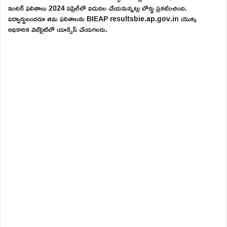
ఇంటర్ ఫలితాలు 2024 ఏప్రిల్‌లో విడుదల చేయనున్నట్లు బోర్డు ప్రకటించింది.
విద్యార్థులందరూ తమ ఫలితాలను BIEAP resultsbie.ap.gov.in యొక్క
అధికారిక వెబ్‌సైట్‌లో యాక్సెస్ చేయగలరు.