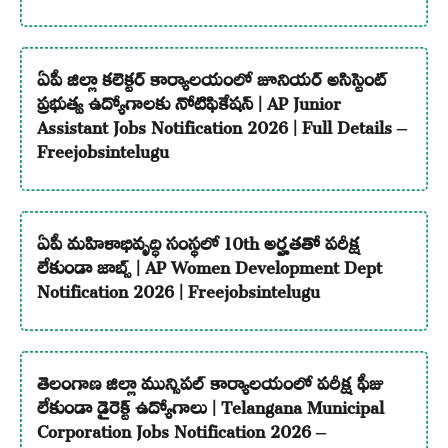
ఏపీ జిల్లా కలెక్టర్ కార్యాలయంలో జూనియర్ అసిస్టెంట్
ప్రభుత్వ ఉద్యోగాలకు నోటిఫికేషన్ | AP Junior
Assistant Jobs Notification 2026 | Full Details –
Freejobsintelugu
ఏపీ మహిళాభివృద్ధి సంస్థలో 10th అర్హతతో పరీక్ష
లేకుండా జాబ్స్ | AP Women Development Dept
Notification 2026 | Freejobsintelugu
తెలంగాణ జిల్లా మున్సిపల్ కార్యాలయంలో పరీక్ష ఫీజు
లేకుండా డైరెక్ట్ ఉద్యోగాలు | Telangana Municipal
Corporation Jobs Notification 2026 –