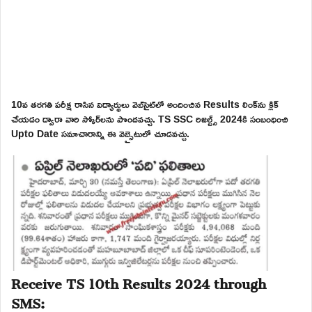
10వ తరగతి పరీక్ష రాసిన విద్యార్థులు వెబ్‌సైట్‌లో అందించిన Results లింక్‌ను క్లిక్
చేయడం ద్వారా వారి స్కోర్‌లను పొందవచ్చు. TS SSC రిజల్ట్స్ 2024కి సంబంధించి
Upto Date సమాచారాన్ని ఈ వెబ్సైటులో చూడవచ్చు.
Receive TS 10th Results 2024 through
SMS: