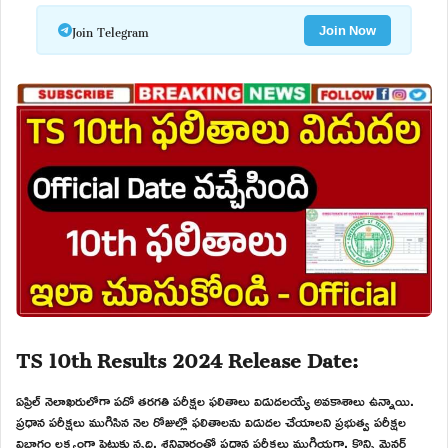
Join Telegram
Join Now
TS 10th Results 2024 Release Date:
ఏప్రిల్ నెలాఖరులోగా పదో తరగతి పరీక్షల ఫలితాలు విడుదలయ్యే అవకాశాలు ఉన్నాయి.
ప్రధాన పరీక్షలు ముగిసిన నెల రోజుల్లో ఫలితాలను విడుదల చేయాలని ప్రభుత్వ పరీక్షల
విభాగం లక్ష్యంగా పెట్టుకు న్నది. శనివారంతో ప్రధాన పరీక్షలు ముగియగా, కొన్ని మైనర్