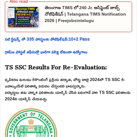
తెలంగాణ TIMS లో 240 Jr. అసిస్టెంట్ జాబ్స్
నోటిఫికేషన్ | Telangana TIMS Notification
2026 | Freejobsintelugu
సబ్ స్టేషన్స్ లో 335 పోస్టులకు నోటిఫికేషన్:10+2 Pass
గ్రామీణ పోస్టల్ ఆఫీసుల్లో భారీగా పరీక్ష లేకుండా ఉద్యోగాలు
TS SSC Results For Re-Evaluation:
ధృవీకరణ మరియు రీకౌంటింగ్ ప్రక్రియ తర్వాత, బోర్డు జూలై 2024లో TS SSC రీ-
ఎవాల్యుయేట్ ఫలితాన్ని విడుదల చేస్తుందని భావిస్తున్నారు.
విద్యార్థులు తమ వార్షిక ఫలితాలను యాక్సెస్ చేసిన విధంగానే వారి TS SSC ఫలితాలను
2024ని యాక్సెస్ చేయవచ్చు.