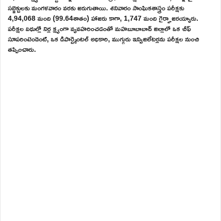
సబ్జెక్టులకు మంగళవారం వరకు జరుగుతాయి. శనివారం సాంఘికశాస్త్రం పరీక్షకు
4,94,068 మంది (99.64శాతం) హాజరు కాగా, 1,747 మంది గైర్హాజరయ్యారు.
పరీక్షల విధుల్లో నిర్ల క్ష్యంగా వ్యవహరించడంతో మహబూబాబాద్ జిల్లాలో ఒక చీఫ్
సూపరింటెండెంట్, ఒక డిపార్ట్మెంటల్ అధికారి, ముగ్గురు ఇన్విజిలేటర్లను పరీక్షల నుంచి
తప్పించారు.