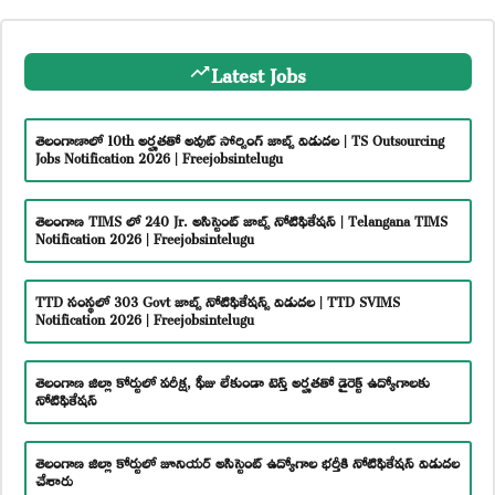
Latest Jobs
తెలంగాణాలో 10th అర్హతతో అవుట్ సోర్సింగ్ జాబ్స్ విడుదల | TS Outsourcing
Jobs Notification 2026 | Freejobsintelugu
తెలంగాణ TIMS లో 240 Jr. అసిస్టెంట్ జాబ్స్ నోటిఫికేషన్ | Telangana TIMS
Notification 2026 | Freejobsintelugu
TTD సంస్థలో 303 Govt జాబ్స్ నోటిఫికేషన్స్ విడుదల | TTD SVIMS
Notification 2026 | Freejobsintelugu
తెలంగాణ జిల్లా కోర్టులో పరీక్ష, ఫీజు లేకుండా టెన్త్ అర్హతతో డైరెక్ట్ ఉద్యోగాలకు
నోటిఫికేషన్
తెలంగాణ జిల్లా కోర్టులో జూనియర్ అసిస్టెంట్ ఉద్యోగాల భర్తీకి నోటిఫికేషన్ విడుదల
చేశారు