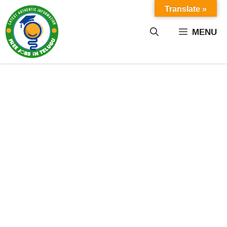
Skip
Translate »
to
content
MENU