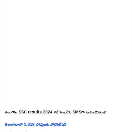
తెలంగాణ SSC results 2024 అదే నంబర్‌కు SMSగా పంపబడుతుంది.
తెలంగాణాలో 5,819 పోస్టులకు నోటిఫికేషన్