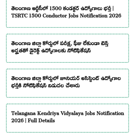
తెలంగాణ ఆర్టీసీలో 1500 కండక్టర్ ఉద్యోగాలు భర్తీ |
TSRTC 1500 Conductor Jobs Notification 2026
తెలంగాణ జిల్లా కోర్టులో పరీక్ష, ఫీజు లేకుండా టెన్త్
అర్హతతో డైరెక్ట్ ఉద్యోగాలకు నోటిఫికేషన్
తెలంగాణ జిల్లా కోర్టులో జూనియర్ అసిస్టెంట్ ఉద్యోగాల
భర్తీకి నోటిఫికేషన్ విడుదల చేశారు
Telangana Kendriya Vidyalaya Jobs Notification
2026 | Full Details