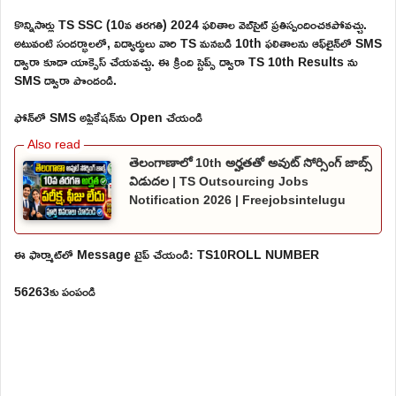
కొన్నిసార్లు TS SSC (10వ తరగతి) 2024 ఫలితాల వెబ్‌సైట్ ప్రతిస్పందించకపోవచ్చు.
అటువంటి సందర్భాలలో, విద్యార్థులు వారి TS మనబడి 10th ఫలితాలను ఆఫ్‌లైన్‌లో SMS
ద్వారా కూడా యాక్సెస్ చేయవచ్చు. ఈ క్రింది స్టెప్స్ ద్వారా TS 10th Results ను
SMS ద్వారా పొందండి.
ఫోన్‌లో SMS అప్లికేషన్‌ను Open చేయండి
తెలంగాణాలో 10th అర్హతతో అవుట్ సోర్సింగ్ జాబ్స్
విడుదల | TS Outsourcing Jobs
Notification 2026 | Freejobsintelugu
ఈ ఫార్మాట్‌లో Message టైప్ చేయండి: TS10ROLL NUMBER
56263కు పంపండి