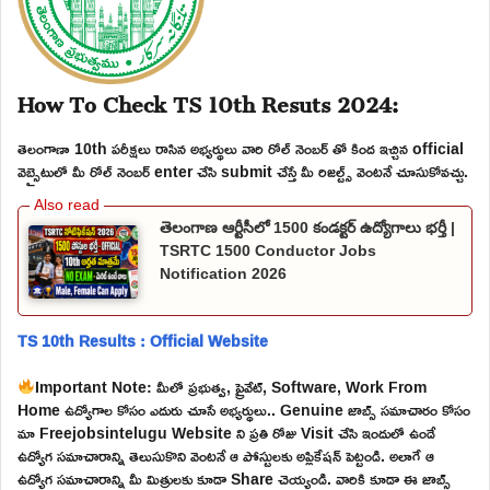
How To Check TS 10th Resuts 2024:
తెలంగాణా 10th పరీక్షలు రాసిన అభ్యర్థులు వారి రోల్ నెంబర్ తో కింద ఇచ్చిన official
వెబ్సైటులో మీ రోల్ నెంబర్ enter చేసి submit చేస్తే మీ రిజల్ట్స్ వెంటనే చూసుకోవచ్చు.
తెలంగాణ ఆర్టీసీలో 1500 కండక్టర్ ఉద్యోగాలు భర్తీ |
TSRTC 1500 Conductor Jobs
Notification 2026
TS 10th Results : Official Website
Important Note: మీలో ప్రభుత్వ, ప్రైవేట్, Software, Work From
Home ఉద్యోగాల కోసం ఎదురు చూసే అభ్యర్థులు.. Genuine జాబ్స్ సమాచారం కోసం
మా Freejobsintelugu Website ని ప్రతి రోజు Visit చేసి ఇందులో ఉండే
ఉద్యోగ సమాచారాన్ని తెలుసుకొని వెంటనే ఆ పోస్టులకు అప్లికేషన్ పెట్టండి. అలాగే ఆ
ఉద్యోగ సమాచారాన్ని మీ మిత్రులకు కూడా Share చెయ్యండి. వారికి కూడా ఈ జాబ్స్