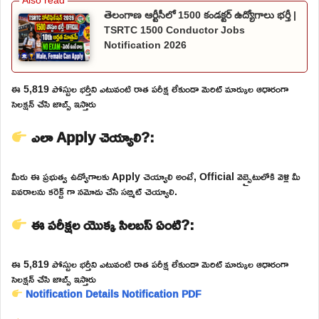
తెలంగాణ ఆర్టీసీలో 1500 కండక్టర్ ఉద్యోగాలు భర్తీ |
TSRTC 1500 Conductor Jobs
Notification 2026
ఈ 5,819 పోస్టుల భర్తీని ఎటువంటి రాత పరీక్ష లేకుండా మెరిట్ మార్కుల ఆధారంగా
సెలక్షన్ చేసి జాబ్స్ ఇస్తారు
ఎలా Apply చెయ్యాలి?:
మీరు ఈ ప్రభుత్వ ఉద్యోగాలకు Apply చెయ్యాలి అంటే, Official వెబ్సైటులోకి వెళ్లి మీ
వివరాలను కరెక్ట్ గా నమోదు చేసి సబ్మిట్ చెయ్యాలి.
ఈ పరీక్షల యొక్క సిలబస్ ఏంటి?:
ఈ 5,819 పోస్టుల భర్తీని ఎటువంటి రాత పరీక్ష లేకుండా మెరిట్ మార్కుల ఆధారంగా
సెలక్షన్ చేసి జాబ్స్ ఇస్తారు
Notification Details
Notification PDF