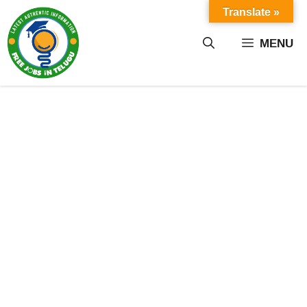
Skip
Translate »
to
content
MENU