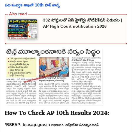
పశు సంవర్ధక శాఖలో 10th పాస్ జాబ్స్
332 పోస్టులతో ఏపీ హైకోర్టు నోటిఫికేషన్ విడుదల |
AP High Court notification 2026
How To Check AP 10th Results 2024:
*BSEAP- bse.ap.gov.in అధికారిక వెబ్‌సైట్‌ను సందర్శించండి