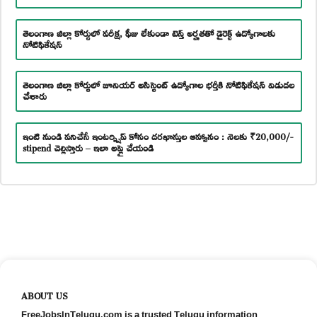
తెలంగాణ జిల్లా కోర్టులో పరీక్ష, ఫీజు లేకుండా టెన్త్ అర్హతతో డైరెక్ట్ ఉద్యోగాలకు
నోటిఫికేషన్
తెలంగాణ జిల్లా కోర్టులో జూనియర్ అసిస్టెంట్ ఉద్యోగాల భర్తీకి నోటిఫికేషన్ విడుదల
చేశారు
ఇంటి నుండి పనిచేసే ఇంటర్న్షిప్ కోసం దరఖాస్తుల ఆహ్వానం : నెలకు ₹20,000/-
stipend చెల్లిస్తారు – ఇలా అప్లై చేయండి
ABOUT US
FreeJobsInTelugu.com is a trusted Telugu information