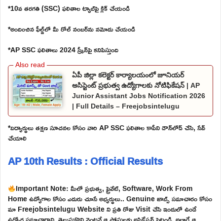
*10వ తరగతి (SSC) ఫలితాల ట్యాబ్‌పై క్లిక్ చేయండి
*అందించిన ఫీల్డ్‌లో మీ రోల్ నంబర్‌ను నమోదు చేయండి
*AP SSC ఫలితాలు 2024 స్క్రీన్‌పై కనిపిస్తుంది
ఏపీ జిల్లా కలెక్టర్ కార్యాలయంలో జూనియర్
అసిస్టెంట్ ప్రభుత్వ ఉద్యోగాలకు నోటిఫికేషన్ | AP
Junior Assistant Jobs Notification 2026
| Full Details – Freejobsintelugu
*విద్యార్థులు తక్షణ సూచనల కోసం వారి AP SSC ఫలితాల కాపీని డౌన్‌లోడ్ చేసి, సేవ్
చేయాలి
AP 10th Results : Official Results
Important Note: మీలో ప్రభుత్వ, ప్రైవేట్, Software, Work From
Home ఉద్యోగాల కోసం ఎదురు చూసే అభ్యర్థులు.. Genuine జాబ్స్ సమాచారం కోసం
మా Freejobsintelugu Website ని ప్రతి రోజు Visit చేసి ఇందులో ఉండే
ఉద్యోగ సమాచారాన్ని తెలుసుకొని వెంటనే ఆ పోస్టులకు అప్లికేషన్ పెట్టండి. అలాగే ఆ