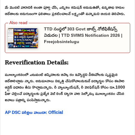
మే మొదటి వారానికి అంతా పూర్తి చేసి, ఎన్నికల కమిషన్ అనుమతితో, ఉన్నతాధి కారుల
ఆదేశాలకు అనుగుణంగా ఫలితాలు ప్రకటించాలనే లక్ష్యంతో ఉన్నామని ఆయన తెలిపారు.
TTD సంస్థలో 303 Govt జాబ్స్ నోటిఫికేషన్స్
విడుదల | TTD SVIMS Notification 2026 |
Freejobsintelugu
Reverification Details:
మూల్యాంకనంలో ఎటువంటి తప్పిదాలకు ఆస్కా రం ఇవ్వొద్దని డీఈవోలకు స్పష్టమైన
ఆదేశాలిచ్చామ న్నారు. అనుమానాలు నివృత్తి చేసుకోవాలనుకునే విద్యార్థుల కోసం ఈసారి
ఆన్లైన్ విధానం తీసు కొచ్చామన్నారు. రీ వ్యాల్యూయేషన్, రీ వెరిఫికేషన్ కోసం రూ.1000
ఫీజు చెల్లించే విద్యార్థులకు ప్రత్యేక వెబ్ లింక్ ద్వారా వారి సెల్ఫోన్కు మూల్యాంకనం చేసిన
జవాబు పత్రాన్ని పంపిస్తామన్నారు.
AP DSC పరీక్షలు వాయిదా: Official