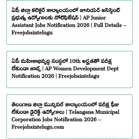
ఏపీ జిల్లా కలెక్టర్ కార్యాలయంలో జూనియర్ అసిస్టెంట్
ప్రభుత్వ ఉద్యోగాలకు నోటిఫికేషన్ | AP Junior
Assistant Jobs Notification 2026 | Full Details –
Freejobsintelugu
ఏపీ మహిళాభివృద్ధి సంస్థలో 10th అర్హతతో పరీక్ష
లేకుండా జాబ్స్ | AP Women Development Dept
Notification 2026 | Freejobsintelugu
తెలంగాణ జిల్లా మున్సిపల్ కార్యాలయంలో పరీక్ష ఫీజు
లేకుండా డైరెక్ట్ ఉద్యోగాలు | Telangana Municipal
Corporation Jobs Notification 2026 –
Freejobsintelugu.com