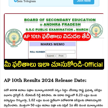
Join Telegram
Join Now
AP 10th Results 2024 Release Date:
పదో తరగతి జవాబు పత్రాల మూల్యాంకనానికి సర్వం సిద్ధం చేసినట్లు రాష్ట్ర ప్రభుత్వ పరీక్షల
విభాగం డైరెక్టర్ డి. దేవానంద్ రెడ్డి తెలిపారు. ఈ ఏడాది రాష్ట్రంలో 6.23 లక్షల మంది
విద్యార్థులు రెగ్యులర్గా, 1.02 లక్షల మంది ప్రైవేటుగా పదోతరగతి పరీక్షలకు హాజరయ్యారని
వెల్లడించారు. మొత్తంగా 50 లక్షల జవాబు పత్రా లకు ఏప్రిల్ 1వ తేదీ నుంచి మూల్యాంకనం