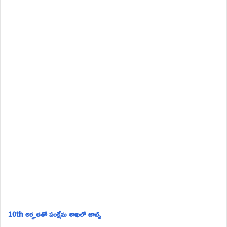
10th అర్హతతో సంక్షేమ శాఖలో జాబ్స్