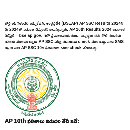
బోర్డ్ ఆఫ్ సెకండరీ ఎడ్యుకేషన్, ఆంధ్రప్రదేశ్ (BSEAP) AP SSC Results 2024ని
మే 2024లో విడుదల చేస్తుందని భావిస్తున్నారు. AP 10th Results 2024 అధికారిక
వెబ్‌సైట్ – bse.ap.gov.inలో ప్రచురించబడుతుంది. అభ్యర్థులు తమ రోల్ నంబర్‌ను
నమోదు చేయడం ద్వారా AP SSC పరీక్ష ఫలితాలను check చేయవచ్చు. వారు SMS
ద్వారా వారి AP SSC 10వ ఫలితాలను కూడా check చేయవచ్చు.
AP 10th ఫలితాలు విడుదల తేదీ ఇదే: