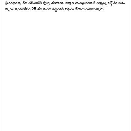
ప్రారంభించి, 8వ తేదీనాటికి పూర్తి చేయాలని జిల్లాల యంత్రాంగానికి లక్ష్యాన్ని నిర్దేశించామ
న్నారు. ఇందుకోసం 25 వేల మంది సిబ్బందికి విధులు కేటాయించామన్నారు.