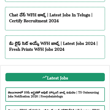
Chat చేసే WFH జాబ్స్ | Latest Jobs In Telugu |
Certify Recruitment 2024
మీ లైఫ్ సెట్ అయ్యే WFH జాబ్స్ | Latest Jobs 2024 |
Fresh Prints WFH Jobs 2024
Latest Jobs
తెలంగాణాలో 10th అర్హతతో అవుట్ సోర్సింగ్ జాబ్స్ విడుదల | TS Outsourcing
Jobs Notification 2026 | Freejobsintelugu
తెలంగాణ TIMS లో 240 Jr. అసిస్టెంట్ జాబ్స్ నోటిఫికేషన్ | Telangana TIMS