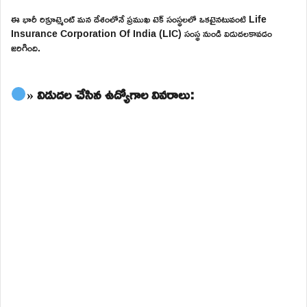
ఈ భారీ రిక్రూట్మెంట్ మన దేశంలోనే ప్రముఖ టెక్ సంస్థలలో ఒకటైనటువంటి Life
Insurance Corporation Of India (LIC) సంస్థ నుండి విడుదలకావడం
జరిగింది.
» విడుదల చేసిన ఉద్యోగాల వివరాలు: