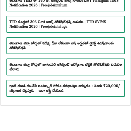
Notification 2026 | Freejobsintelugu
TTD సంస్థలో 303 Govt జాబ్స్ నోటిఫికేషన్స్ విడుదల | TTD SVIMS
Notification 2026 | Freejobsintelugu
తెలంగాణ జిల్లా కోర్టులో పరీక్ష, ఫీజు లేకుండా టెన్త్ అర్హతతో డైరెక్ట్ ఉద్యోగాలకు
నోటిఫికేషన్
తెలంగాణ జిల్లా కోర్టులో జూనియర్ అసిస్టెంట్ ఉద్యోగాల భర్తీకి నోటిఫికేషన్ విడుదల
చేశారు
ఇంటి నుండి పనిచేసే ఇంటర్న్షిప్ కోసం దరఖాస్తుల ఆహ్వానం : నెలకు ₹20,000/-
stipend చెల్లిస్తారు – ఇలా అప్లై చేయండి