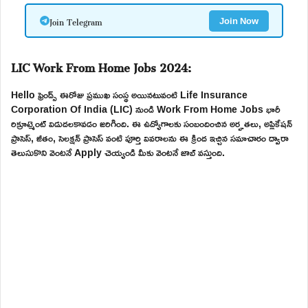
Join Telegram
Join Now
LIC Work From Home Jobs 2024:
Hello ఫ్రెండ్స్ ఈరోజు ప్రముఖ సంస్థ అయినటువంటి Life Insurance
Corporation Of India (LIC) నుండి Work From Home Jobs భారీ
రిక్రూట్మెంట్ విడుదలకావడం జరిగింది. ఈ ఉద్యోగాలకు సంబందించిన అర్హతలు, అప్లికేషన్
ప్రాసెస్, జీతం, సెలక్షన్ ప్రాసెస్ వంటి పూర్తి వివరాలను ఈ క్రింద ఇచ్చిన సమాచారం ద్వారా
తెలుసుకొని వెంటనే Apply చెయ్యండి మీకు వెంటనే జాబ్ వస్తుంది.