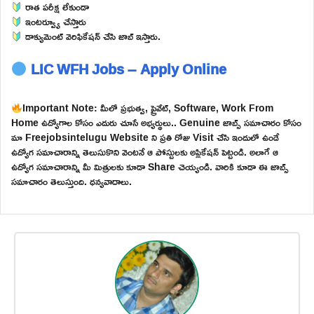
రాత పరీక్ష లేకుండా
ఇంటర్వ్యూ చేస్తారు
డాక్యుమెంట్ వెరిఫికేషన్ చేసి జాబ్ ఇస్తారు.
LIC WFH Jobs – Apply Online
Important Note: మీలో ప్రభుత్వ, ప్రైవేట్, Software, Work From
Home ఉద్యోగాల కోసం ఎదురు చూసే అభ్యర్థులు.. Genuine జాబ్స్ సమాచారం కోసం
మా Freejobsintelugu Website ని ప్రతి రోజు Visit చేసి ఇందులో ఉండే
ఉద్యోగ సమాచారాన్ని తెలుసుకొని వెంటనే ఆ పోస్టులకు అప్లికేషన్ పెట్టండి. అలాగే ఆ
ఉద్యోగ సమాచారాన్ని మీ మిత్రులకు కూడా Share చెయ్యండి. వారికి కూడా ఈ జాబ్స్
సమాచారం తెలుస్తుంది. ధన్యవాదాలు.