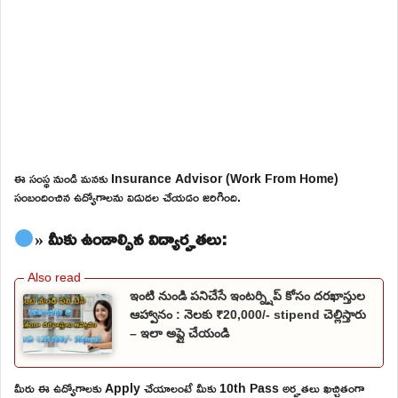
ఈ సంస్థ నుండి మనకు Insurance Advisor (Work From Home)
సంబందించిన ఉద్యోగాలను విడుదల చేయడం జరిగింది.
» మీకు ఉండాల్సిన విద్యార్హతలు:
ఇంటి నుండి పనిచేసే ఇంటర్న్షిప్ కోసం దరఖాస్తుల
ఆహ్వానం : నెలకు ₹20,000/- stipend చెల్లిస్తారు
– ఇలా అప్లై చేయండి
మీరు ఈ ఉద్యోగాలకు Apply చేయాలంటే మీకు 10th Pass అర్హతలు ఖచ్చితంగా