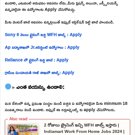
ఉండాలి, ఎటువంటి అనుభవం అవసరం లేదు..మీరు ఫ్రెషర్స్ అయినా, ఎక్స్పీరియన్స్
ఉన్నవారైనా ఈ ఉద్యోగాలకు Apply చేసుకోవచ్చు.
మీకు వెంటనే జాబ్ అవసరం ఉన్నట్లయితే ఇప్పుడే అప్లికేషన్ పెట్టి జాబ్ పొందండి.
Sony 6 నెలలు ట్రైనింగ్ ఇచ్చి WFH జాబ్స్ : Apply
Ap విద్యాశాఖలో Jr.అసిస్టెంట్ ఉద్యోగాలు : Apply
Reliance లో ట్రైనింగ్ ఇచ్చి జాబ్ : Apply
గ్రామీణ పంచాయతీ రాజ్ శాఖలో జాబ్స్: Apply
» ఎంత వయస్సు ఉండాలి:
మన దేశంలో ఉన్న ప్రముఖ సంస్థల నుండి వచ్చిన ఏ ఉద్యోగానికైనా మీకు minmum 18
సంవత్సరాలు నిండి ఉండాలి. అప్పుడే ఈ రిక్రూట్మెంట్స్ కు apply చేసుకోగలరు.
2 రోజులు ట్రైనింగ్ ఇచ్చి WFH జాబ్స్ ఇస్తారు |
Indiamart Work From Home Jobs 2024 |