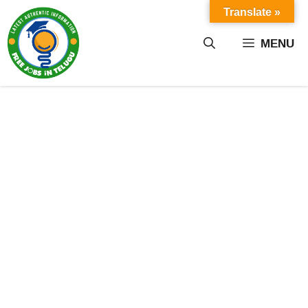
Skip
Translate »
to
content
MENU