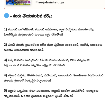
Freejobsintelugu
» మీరు చేయవలసిన వర్క్:
1) క్లయింట్ ఎంగేజ్‌మెంట్: క్లయింట్ అవసరాలు, ఆర్థిక పరిస్థితులు మరియు రిస్క్
టాలరెన్స్‌ను సంప్రదించండి మరియు అర్థం చేసుకోండి
2) పాలసీ సలహా: క్లయింట్‌లకు తగిన బీమా ప్లాన్‌లను అందించండి, కవరేజ్, నిబంధనలు
మరియు పరిమితులను వివరించండి
3) సేల్స్ మరియు మార్కెటింగ్: లీడ్‌లను రూపొందించండి, బీమా ఉత్పత్తులను
విక్రయించండి మరియు అమ్మకాల లక్ష్యాలను చేరుకోండి
4) కస్టమర్ మద్దతు: కొనసాగుతున్న సహాయాన్ని అందించండి, క్లెయిమ్‌లను నిర్వహించండి
మరియు క్లయింట్ సంతృప్తిని నిర్ధారించండి
5) వర్తింపు నిర్వహణ: బీమా నిబంధనలకు కట్టుబడి ఉండేలా చూసుకోండి, రికార్డులను
నిర్వహించండి మరియు వ్రాతపనిని ఖచ్చితంగా ప్రాసెస్ చేయండి