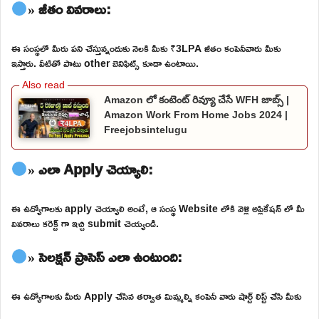
» జీతం వివరాలు:
ఈ సంస్థలో మీరు పని చేస్తున్నందుకు నెలకి మీకు ₹3LPA జీతం కంపెనీవారు మీకు
ఇస్తారు. వీటితో పాటు other బెనిఫిట్స్ కూడా ఉంటాయి.
Amazon లో కంటెంట్ రివ్యూ చేసే WFH జాబ్స్ |
Amazon Work From Home Jobs 2024 |
Freejobsintelugu
» ఎలా Apply చెయ్యాలి:
ఈ ఉద్యోగాలకు apply చెయ్యాలి అంటే, ఆ సంస్థ Website లోకి వెళ్లి అప్లికేషన్ లో మీ
వివరాలు కరెక్ట్ గా ఇచ్చి submit చెయ్యండి.
» సెలక్షన్ ప్రాసెస్ ఎలా ఉంటుంది:
ఈ ఉద్యోగాలకు మీరు Apply చేసిన తర్వాత మిమ్మల్ని కంపెనీ వారు షార్ట్ లిస్ట్ చేసి మీకు