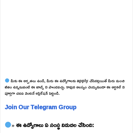
మీకు ఈ అర్హతలు ఉండి, మీరు ఈ ఉద్యోగాలకు apply చేసినట్లయితే మీరు మంచి
జీతం ఉన్నటువంటి ఈ జాబ్స్ ని పొందవచ్చు. కావున ఆలస్యం చెయ్యకుండా ఈ ఆర్టికల్ ని
పూర్తిగా చదివి వెంటనే అప్లికేషన్ పెట్టండి.
Join Our Telegram Group
» ఈ ఉద్యోగాలు ఏ సంస్థ విడుదల చేసింది: