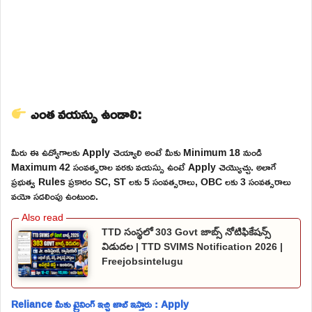
ఎంత వయస్సు ఉండాలి:
మీరు ఈ ఉద్యోగాలకు Apply చెయ్యాలి అంటే మీకు Minimum 18 నుండి
Maximum 42 సంవత్సరాల వరకు వయస్సు ఉంటే Apply చెయ్యొచ్చు. అలాగే
ప్రభుత్వ Rules ప్రకారం SC, ST లకు 5 సంవత్సరాలు, OBC లకు 3 సంవత్సరాలు
వయో సడలింపు ఉంటుంది.
TTD సంస్థలో 303 Govt జాబ్స్ నోటిఫికేషన్స్
విడుదల | TTD SVIMS Notification 2026 |
Freejobsintelugu
Reliance మీకు ట్రైనింగ్ ఇచ్చి జాబ్ ఇస్తారు : Apply