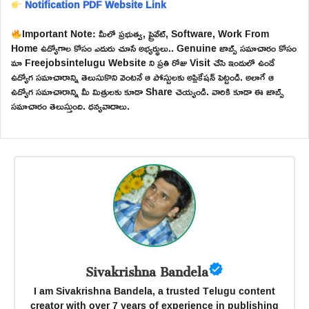
Notification PDF
Website Link
Important Note: మీలో ప్రభుత్వ, ప్రైవేట్, Software, Work From
Home ఉద్యోగాల కోసం ఎదురు చూసే అభ్యర్థులు.. Genuine జాబ్స్ సమాచారం కోసం
మా Freejobsintelugu Website ని ప్రతి రోజు Visit చేసి ఇందులో ఉండే
ఉద్యోగ సమాచారాన్ని తెలుసుకొని వెంటనే ఆ పోస్టులకు అప్లికేషన్ పెట్టండి. అలాగే ఆ
ఉద్యోగ సమాచారాన్ని మీ మిత్రులకు కూడా Share చెయ్యండి. వారికి కూడా ఈ జాబ్స్
సమాచారం తెలుస్తుంది. ధన్యవాదాలు.
Sivakrishna Bandela
I am Sivakrishna Bandela, a trusted Telugu content
creator with over 7 years of experience in publishing