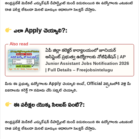
ఆంధ్రప్రదేశ్ మెడికల్ ఎడ్యుకేషన్ డిపార్ట్మెంట్ నుండి విడుదలయిన ఈ ఉద్యోగాలకు ఎటువంటి
రాత పరీక్ష లేకుండా మెరిట్ మార్కుల ఆధారంగా సెలక్షన్ చేస్తారు.
ఎలా Apply చెయ్యాలి?:
ఏపీ జిల్లా కలెక్టర్ కార్యాలయంలో జూనియర్
అసిస్టెంట్ ప్రభుత్వ ఉద్యోగాలకు నోటిఫికేషన్ | AP
Junior Assistant Jobs Notification 2026
| Full Details – Freejobsintelugu
మీరు ఈ ప్రభుత్వ ఉద్యోగాలకు Apply చెయ్యాలి అంటే, Official వెబ్సైటులోకి వెళ్లి మీ
వివరాలను కరెక్ట్ గా నమోదు చేసి సబ్మిట్ చెయ్యాలి.
ఈ పరీక్షల యొక్క సిలబస్ ఏంటి?:
ఆంధ్రప్రదేశ్ మెడికల్ ఎడ్యుకేషన్ డిపార్ట్మెంట్ నుండి విడుదలయిన ఈ ఉద్యోగాలకు ఎటువంటి
రాత పరీక్ష లేకుండా మెరిట్ మార్కుల ఆధారంగా సెలక్షన్ చేస్తారు.