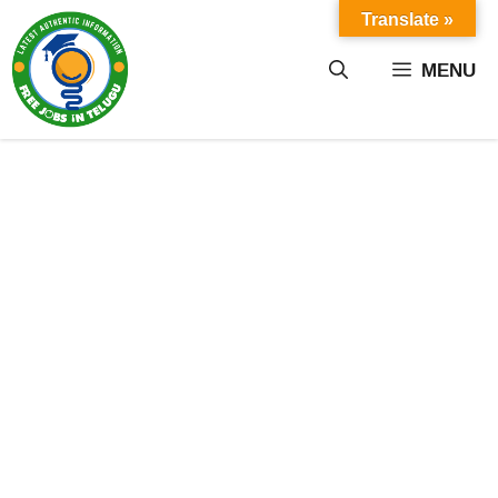
Skip
Translate »
to
content
MENU