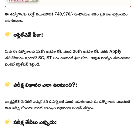
ఈ ఉద్యోగాలకు సెలెక్ట్ అయినవారికి ₹40,970/- రూపాయల జీతం ప్రతి నెల చెల్లించడం
జరుగుతుంది.
అప్లికేషన్ ఫీజు:
మీరు ఈ ఉద్యోగాలకు 12th జనవరి తేదీ నుండి 20th జనవరి తేదీ వరకు Apply
చేసుకోగలరు. ఇందులో SC, ST లకు ఎటువంటి ఫీజు లేదు.. కావున ఆలస్యం చేయకుండా
వెంటనే అప్లికేషన్ పెట్టండి.
పరీక్ష విధానం ఎలా ఉంటుంది?:
ఆంధ్రప్రదేశ్ మెడికల్ ఎడ్యుకేషన్ డిపార్ట్మెంట్ నుండి విడుదలయిన ఈ ఉద్యోగాలకు ఎటువంటి
రాత పరీక్ష లేకుండా మెరిట్ మార్కుల ఆధారంగా సెలక్షన్ చేస్తారు.
పరీక్ష తేదీలు ఎప్పుడు: