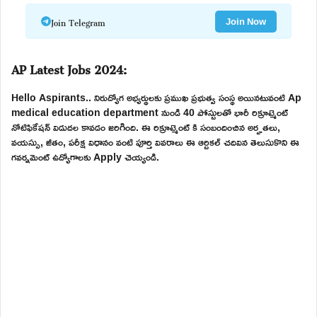
Join Telegram
Join Now
AP Latest Jobs 2024:
Hello Aspirants.. నిరుద్యోగ అభ్యర్థులకు ప్రముఖ ప్రభుత్వ సంస్థ అయినటువంటి Ap
medical education department నుండి 40 పోస్టులతో భారీ రిక్రూట్మెంట్
నోటిఫికేషన్ విడుదల కావడం జరిగింది. ఈ రిక్రూట్మెంట్ కి సంబందించిన అర్హతలు,
వయస్సు, జీతం, పరీక్ష విధానం వంటి పూర్తి వివరాలు ఈ ఆర్టికల్ చదివిన తెలుసుకొని ఈ
గవర్నమెంట్ ఉద్యోగాలకు Apply చెయ్యండి.