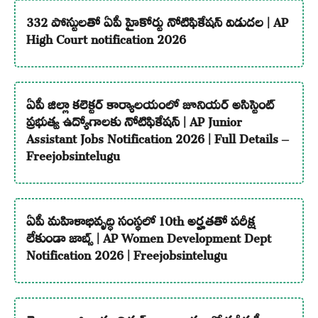
332 పోస్టులతో ఏపీ హైకోర్టు నోటిఫికేషన్ విడుదల | AP
High Court notification 2026
ఏపీ జిల్లా కలెక్టర్ కార్యాలయంలో జూనియర్ అసిస్టెంట్
ప్రభుత్వ ఉద్యోగాలకు నోటిఫికేషన్ | AP Junior
Assistant Jobs Notification 2026 | Full Details –
Freejobsintelugu
ఏపీ మహిళాభివృద్ధి సంస్థలో 10th అర్హతతో పరీక్ష
లేకుండా జాబ్స్ | AP Women Development Dept
Notification 2026 | Freejobsintelugu
తెలంగాణ జిల్లా మున్సిపల్ కార్యాలయంలో పరీక్ష ఫీజు