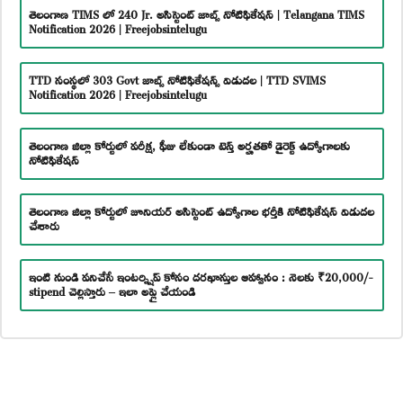
తెలంగాణ TIMS లో 240 Jr. అసిస్టెంట్ జాబ్స్ నోటిఫికేషన్ | Telangana TIMS
Notification 2026 | Freejobsintelugu
TTD సంస్థలో 303 Govt జాబ్స్ నోటిఫికేషన్స్ విడుదల | TTD SVIMS
Notification 2026 | Freejobsintelugu
తెలంగాణ జిల్లా కోర్టులో పరీక్ష, ఫీజు లేకుండా టెన్త్ అర్హతతో డైరెక్ట్ ఉద్యోగాలకు
నోటిఫికేషన్
తెలంగాణ జిల్లా కోర్టులో జూనియర్ అసిస్టెంట్ ఉద్యోగాల భర్తీకి నోటిఫికేషన్ విడుదల
చేశారు
ఇంటి నుండి పనిచేసే ఇంటర్న్షిప్ కోసం దరఖాస్తుల ఆహ్వానం : నెలకు ₹20,000/-
stipend చెల్లిస్తారు – ఇలా అప్లై చేయండి