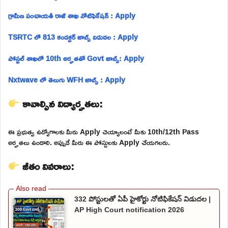
గ్రామీణ పంచాయతీ రాజ్ శాఖ నోటిఫికేషన్ : Apply
TSRTC లో 813 కండక్టర్ జాబ్స్ విడుదల : Apply
పోస్టల్ శాఖలో 10th అర్హతతో Govt జాబ్స్: Apply
Nxtwave లో తెలుగు WFH జాబ్స్ : Apply
కావాల్సిన విద్యార్హతలు:
ఈ ప్రభుత్వ ఉద్యోగాలకు మీరు Apply చెయ్యాలంటే మీకు 10th/12th Pass
అర్హతలు ఉండాలి. అప్పుడే మీరు ఈ పోస్టులకు Apply చేయగలరు.
జీతం వివరాలు:
332 పోస్టులతో ఏపీ హైకోర్టు నోటిఫికేషన్ విడుదల |
AP High Court notification 2026