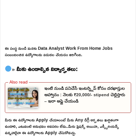
ఈ సంస్థ నుండి మనకు Data Analyst Work From Home Jobs
సంబందించిన ఉద్యోగాలను విడుదల చేయడం జరిగింది.
» మీకు ఉండాల్సిన విద్యార్హతలు:
ఇంటి నుండి పనిచేసే ఇంటర్న్షిప్ కోసం దరఖాస్తుల
ఆహ్వానం : నెలకు ₹20,000/- stipend చెల్లిస్తారు
– ఇలా అప్లై చేయండి
మీరు ఈ ఉద్యోగాలకు Apply చేయాలంటే మీకు Any డిగ్రీ అర్హతలు ఖచ్చితంగా
ఉండాలి, ఎటువంటి అనుభవం అవసరం లేదు..మీరు ఫ్రెషర్స్ అయినా, ఎక్స్పీరియన్స్
ఉన్నవారైనా ఈ ఉద్యోగాలకు Apply చేసుకోవచ్చు.