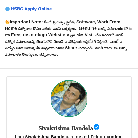
HSBC Apply Online
Important Note: మీలో ప్రభుత్వ, ప్రైవేట్, Software, Work From
Home ఉద్యోగాల కోసం ఎదురు చూసే అభ్యర్థులు.. Genuine జాబ్స్ సమాచారం కోసం
మా Freejobsintelugu Website ని ప్రతి రోజు Visit చేసి ఇందులో ఉండే
ఉద్యోగ సమాచారాన్ని తెలుసుకొని వెంటనే ఆ పోస్టులకు అప్లికేషన్ పెట్టండి. అలాగే ఆ
ఉద్యోగ సమాచారాన్ని మీ మిత్రులకు కూడా Share చెయ్యండి. వారికి కూడా ఈ జాబ్స్
సమాచారం తెలుస్తుంది. ధన్యవాదాలు.
Sivakrishna Bandela
I am Sivakrishna Bandela, a trusted Telugu content