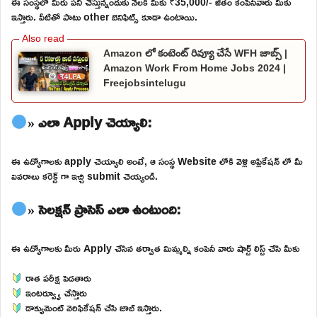
ఈ సంస్థలో మీరు పని చేస్తున్నందుకు నెలకి మీకు ₹35,000/- జీతం కంపెనీవారు మీకు
ఇస్తారు. వీటితో పాటు other బెనిఫిట్స్ కూడా ఉంటాయి.
Amazon లో కంటెంట్ రివ్యూ చేసే WFH జాబ్స్ |
Amazon Work From Home Jobs 2024 |
Freejobsintelugu
» ఎలా Apply చెయ్యాలి:
ఈ ఉద్యోగాలకు apply చెయ్యాలి అంటే, ఆ సంస్థ Website లోకి వెళ్లి అప్లికేషన్ లో మీ
వివరాలు కరెక్ట్ గా ఇచ్చి submit చెయ్యండి.
» సెలక్షన్ ప్రాసెస్ ఎలా ఉంటుంది:
ఈ ఉద్యోగాలకు మీరు Apply చేసిన తర్వాత మిమ్మల్ని కంపెనీ వారు షార్ట్ లిస్ట్ చేసి మీకు
రాత పరీక్ష పెడతారు
ఇంటర్వ్యూ చేస్తారు
డాక్యుమెంట్ వెరిఫికేషన్ చేసి జాబ్ ఇస్తారు.