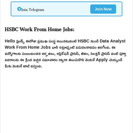
Join Telegram
Join Now
HSBC Work From Home Jobs:
Hello ఫ్రెండ్స్ ఈరోజు ప్రముఖ సంస్థ అయినటువంటి HSBC నుండి Data Analyst
Work From Home Jobs భారీ రిక్రూట్మెంట్ విడుదలకావడం జరిగింది. ఈ
ఉద్యోగాలకు సంబందించిన అర్హతలు, అప్లికేషన్ ప్రాసెస్, జీతం, సెలక్షన్ ప్రాసెస్ వంటి పూర్తి
వివరాలను ఈ క్రింద ఇచ్చిన సమాచారం ద్వారా తెలుసుకొని వెంటనే Apply చెయ్యండి
మీకు వెంటనే జాబ్ వస్తుంది.