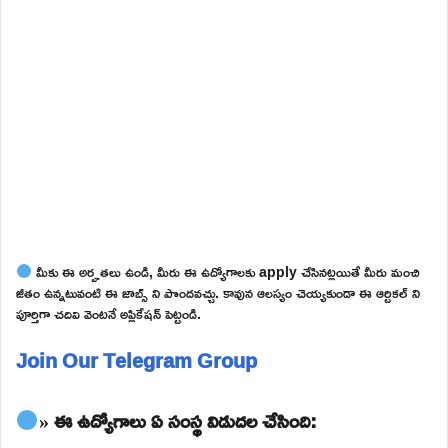
మీకు ఈ అర్హతలు ఉండి, మీరు ఈ ఉద్యోగాలకు apply చేసినట్లయితే మీరు మంచి
జీతం ఉన్నటువంటి ఈ జాబ్స్ ని పొందవచ్చు. కావున ఆలస్యం చెయ్యకుండా ఈ ఆర్టికల్ ని
పూర్తిగా చదివి వెంటనే అప్లికేషన్ పెట్టండి.
Join Our Telegram Group
» ఈ ఉద్యోగాలు ఏ సంస్థ విడుదల చేసింది: