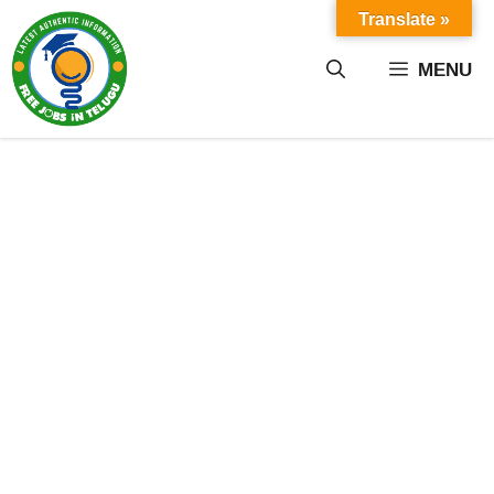
Skip
Translate »
to
content
MENU