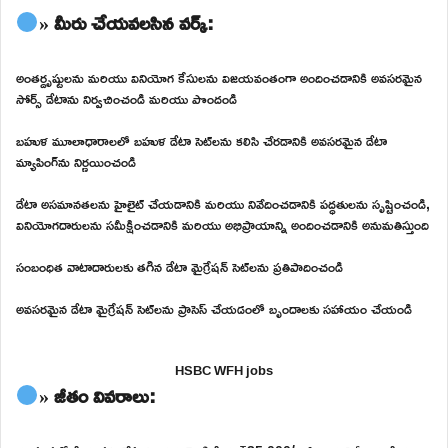
» మీరు చేయవలసిన వర్క్:
అంతర్దృష్టులను మరియు వినియోగ కేసులను విజయవంతంగా అందించడానికి అవసరమైన
సోర్స్ డేటాను నిర్వచించండి మరియు పొందండి
బహుళ మూలాధారాలలో బహుళ డేటా సెట్‌లను కలిసి చేరడానికి అవసరమైన డేటా
మ్యాపింగ్‌ను నిర్ణయించండి
డేటా అసమానతలను హైలైట్ చేయడానికి మరియు నివేదించడానికి పద్ధతులను సృష్టించండి,
వినియోగదారులను సమీక్షించడానికి మరియు అభిప్రాయాన్ని అందించడానికి అనుమతిస్తుంది
సంబంధిత వాటాదారులకు తగిన డేటా మైగ్రేషన్ సెట్‌లను ప్రతిపాదించండి
అవసరమైన డేటా మైగ్రేషన్ సెట్‌లను ప్రాసెస్ చేయడంలో బృందాలకు సహాయం చేయండి
HSBC WFH jobs
» జీతం వివరాలు: