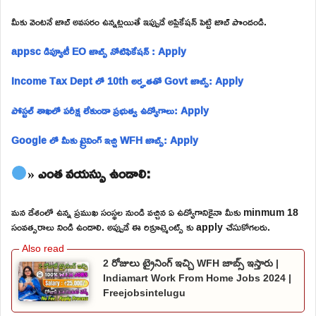
మీకు వెంటనే జాబ్ అవసరం ఉన్నట్లయితే ఇప్పుడే అప్లికేషన్ పెట్టి జాబ్ పొందండి.
appsc డిప్యూటీ EO జాబ్స్ నోటిఫికేషన్ : Apply
Income Tax Dept లో 10th అర్హతతో Govt జాబ్స్: Apply
పోస్టల్ శాఖలో పరీక్ష లేకుండా ప్రభుత్వ ఉద్యోగాలు: Apply
Google లో మీకు ట్రైనింగ్ ఇచ్చి WFH జాబ్స్: Apply
» ఎంత వయస్సు ఉండాలి:
మన దేశంలో ఉన్న ప్రముఖ సంస్థల నుండి వచ్చిన ఏ ఉద్యోగానికైనా మీకు minmum 18
సంవత్సరాలు నిండి ఉండాలి. అప్పుడే ఈ రిక్రూట్మెంట్స్ కు apply చేసుకోగలరు.
2 రోజులు ట్రైనింగ్ ఇచ్చి WFH జాబ్స్ ఇస్తారు |
Indiamart Work From Home Jobs 2024 |
Freejobsintelugu