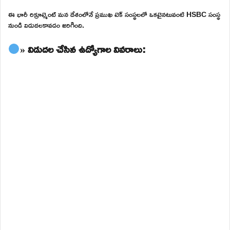
ఈ భారీ రిక్రూట్మెంట్ మన దేశంలోనే ప్రముఖ టెక్ సంస్థలలో ఒకటైనటువంటి HSBC సంస్థ
నుండి విడుదలకావడం జరిగింది.
» విడుదల చేసిన ఉద్యోగాల వివరాలు: