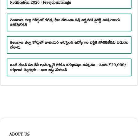
Notification 2026 | Freejobsintelugu
తెలంగాణ జిల్లా కోర్టులో పరీక్ష, ఫీజు లేకుండా టెన్త్ అర్హతతో డైరెక్ట్ ఉద్యోగాలకు
నోటిఫికేషన్
తెలంగాణ జిల్లా కోర్టులో జూనియర్ అసిస్టెంట్ ఉద్యోగాల భర్తీకి నోటిఫికేషన్ విడుదల
చేశారు
ఇంటి నుండి పనిచేసే ఇంటర్న్షిప్ కోసం దరఖాస్తుల ఆహ్వానం : నెలకు ₹20,000/-
stipend చెల్లిస్తారు – ఇలా అప్లై చేయండి
ABOUT US