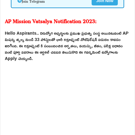
Join Telegram
Join Now
AP Mission Vatsalya Notification 2023:
Hello Aspirants.. నిరుద్యోగ అభ్యర్థులకు ప్రముఖ ప్రభుత్వ సంస్థ అయినటువంటి AP
మిషన్వ త్సల్య నుండి 33 పోస్టులతో భారీ రిక్రూట్మెంట్ నోటిఫికేషన్ విడుదల కావడం
జరిగింది. ఈ రిక్రూట్మెంట్ కి సంబందించిన అర్హతలు, వయస్సు, జీతం, పరీక్ష విధానం
వంటి పూర్తి వివరాలు ఈ ఆర్టికల్ చదివిన తెలుసుకొని ఈ గవర్నమెంట్ ఉద్యోగాలకు
Apply చెయ్యండి.