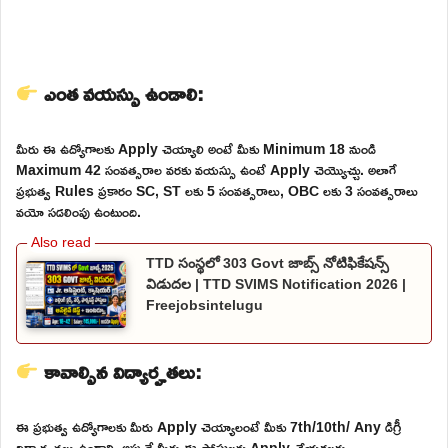
ఎంత వయస్సు ఉండాలి:
మీరు ఈ ఉద్యోగాలకు Apply చెయ్యాలి అంటే మీకు Minimum 18 నుండి
Maximum 42 సంవత్సరాల వరకు వయస్సు ఉంటే Apply చెయ్యొచ్చు. అలాగే
ప్రభుత్వ Rules ప్రకారం SC, ST లకు 5 సంవత్సరాలు, OBC లకు 3 సంవత్సరాలు
వయో సడలింపు ఉంటుంది.
TTD సంస్థలో 303 Govt జాబ్స్ నోటిఫికేషన్స్
విడుదల | TTD SVIMS Notification 2026 |
Freejobsintelugu
కావాల్సిన విద్యార్హతలు:
ఈ ప్రభుత్వ ఉద్యోగాలకు మీరు Apply చెయ్యాలంటే మీకు 7th/10th/ Any డిగ్రీ
విద్యార్హతలు ఉండాలి. అప్పుడే మీరు ఈ పోస్టులకు Apply చేయగలరు.