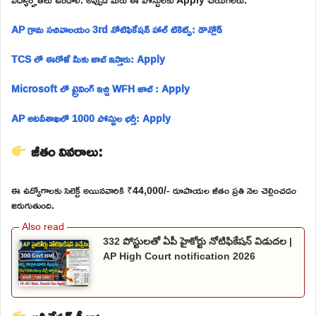
AP గ్రామ సచివాలయం 3rd నోటిఫికేషన్ హాల్ టికెట్స్: డౌన్లోడ్
TCS లో ఈరోజే మీకు జాబ్ ఇస్తారు: Apply
Microsoft లో ట్రైనింగ్ ఇచ్చి WFH జాబ్ : Apply
AP అటవీశాఖలో 1000 పోస్టుల భర్తీ: Apply
జీతం వివరాలు:
ఈ ఉద్యోగాలకు సెలెక్ట్ అయినవారికి ₹44,000/- రూపాయల జీతం ప్రతి నెల చెల్లించడం
జరుగుతుంది.
332 పోస్టులతో ఏపీ హైకోర్టు నోటిఫికేషన్ విడుదల |
AP High Court notification 2026