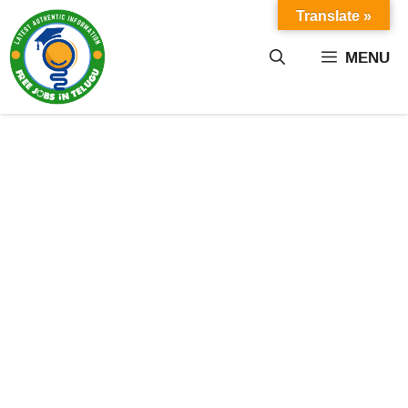
Skip
Translate »
to
content
MENU