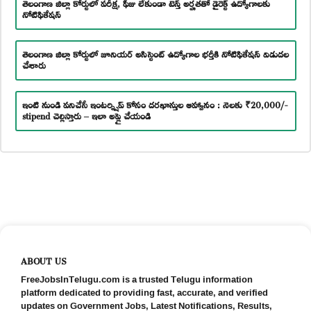
తెలంగాణ జిల్లా కోర్టులో పరీక్ష, ఫీజు లేకుండా టెన్త్ అర్హతతో డైరెక్ట్ ఉద్యోగాలకు
నోటిఫికేషన్
తెలంగాణ జిల్లా కోర్టులో జూనియర్ అసిస్టెంట్ ఉద్యోగాల భర్తీకి నోటిఫికేషన్ విడుదల
చేశారు
ఇంటి నుండి పనిచేసే ఇంటర్న్షిప్ కోసం దరఖాస్తుల ఆహ్వానం : నెలకు ₹20,000/-
stipend చెల్లిస్తారు – ఇలా అప్లై చేయండి
ABOUT US
FreeJobsInTelugu.com is a trusted Telugu information
platform dedicated to providing fast, accurate, and verified
updates on Government Jobs, Latest Notifications, Results,