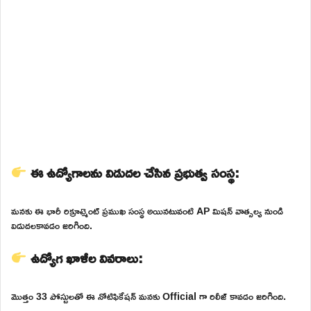
ఈ ఉద్యోగాలను విడుదల చేసిన ప్రభుత్వ సంస్థ:
మనకు ఈ భారీ రిక్రూట్మెంట్ ప్రముఖ సంస్థ అయినటువంటి AP మిషన్ వాత్సల్య నుండి
విడుదలకావడం జరిగింది.
ఉద్యోగ ఖాళీల వివరాలు:
మొత్తం 33 పోస్టులతో ఈ నోటిఫికేషన్ మనకు Official గా రిలీజ్ కావడం జరిగింది.