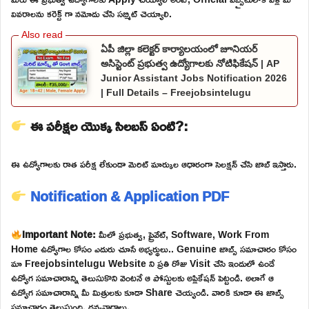
వివరాలను కరెక్ట్ గా నమోదు చేసి సబ్మిట్ చెయ్యాలి.
ఏపీ జిల్లా కలెక్టర్ కార్యాలయంలో జూనియర్
అసిస్టెంట్ ప్రభుత్వ ఉద్యోగాలకు నోటిఫికేషన్ | AP
Junior Assistant Jobs Notification 2026
| Full Details – Freejobsintelugu
ఈ పరీక్షల యొక్క సిలబస్ ఏంటి?:
ఈ ఉద్యోగాలకు రాత పరీక్ష లేకుండా మెరిట్ మార్కుల ఆధారంగా సెలక్షన్ చేసి జాబ్ ఇస్తారు.
Notification & Application PDF
Important Note:
మీలో ప్రభుత్వ, ప్రైవేట్, Software, Work From
Home ఉద్యోగాల కోసం ఎదురు చూసే అభ్యర్థులు.. Genuine జాబ్స్ సమాచారం కోసం
మా Freejobsintelugu Website ని ప్రతి రోజు Visit చేసి ఇందులో ఉండే
ఉద్యోగ సమాచారాన్ని తెలుసుకొని వెంటనే ఆ పోస్టులకు అప్లికేషన్ పెట్టండి. అలాగే ఆ
ఉద్యోగ సమాచారాన్ని మీ మిత్రులకు కూడా Share చెయ్యండి. వారికి కూడా ఈ జాబ్స్
సమాచారం తెలుస్తుంది. ధన్యవాదాలు.