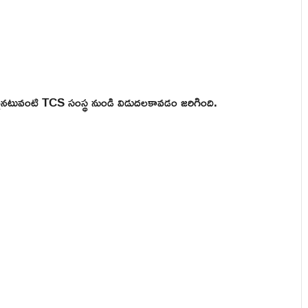
ఒకటైనటువంటి TCS సంస్థ నుండి విడుదలకావడం జరిగింది.