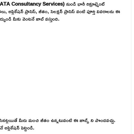
TATA Consultancy Services)
నుండి భారీ రిక్రూట్మెంట్
్లికేషన్ ప్రాసెస్, జీతం, సెలక్షన్ ప్రాసెస్ వంటి పూర్తి వివరాలను ఈ
్యండి మీకు వెంటనే జాబ్ వస్తుంది.
నట్లయితే మీరు మంచి జీతం ఉన్నటువంటి ఈ జాబ్స్ ని పొందవచ్చు.
అప్లికేషన్ పెట్టండి.