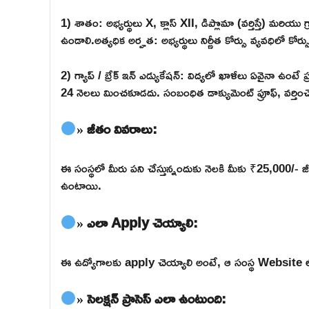
1) శాతం: అభ్యర్థులు X, క్లాస్ XII, డిప్లొమా (వర్తిస్తే) మరి
ఉండాలి.అత్యధిక అర్హత: అభ్యర్థులు నిర్ణీత కోర్సు వ్యవధిలో కోర
2) గ్యాప్ / బ్రేక్ ఇన్ ఎడ్యుకేషన్: విద్యలో ఖాళీలు ఏవైనా ఉంటే
24 నెలలు మించకూడదు. సంబంధిత డాక్యుమెంట్ ప్రూఫ్, వర్తి
» జీతం వివరాలు:
ఈ సంస్థలో మీరు పని చేస్తున్నందుకు నెలకి మీకు ₹25,000/- జీ
ఉంటాయి.
» ఎలా Apply చెయ్యాలి:
ఈ ఉద్యోగాలకు apply చెయ్యాలి అంటే, ఆ సంస్థ Website లోకి వె
» సెలక్షన్ ప్రాసెస్ ఎలా ఉంటుంది: