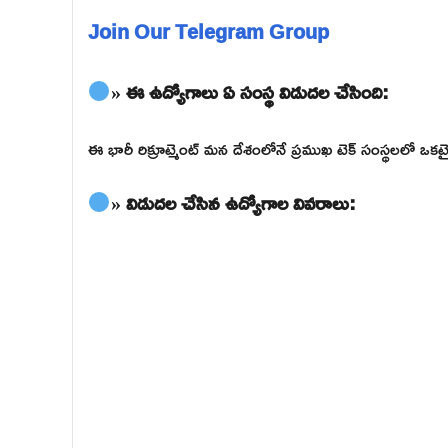
Join Our Telegram Group
» ఈ ఉద్యోగాలు ఏ సంస్థ విడుదల చేసింది:
ఈ భారీ రిక్రూట్మెంట్ మన దేశంలోనే ప్రముఖ టెక్ సంస్థలలో 
» విడుదల చేసిన ఉద్యోగాల వివరాలు: