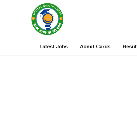
Skip
to
content
Latest Jobs
Admit Cards
Resul