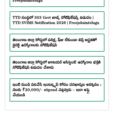
TTD సంస్థలో 303 Govt జాబ్స్ నోటిఫికేషన్స్ విడుదల |
TTD SVIMS Notification 2026 | Freejobsintelugu
తెలంగాణ జిల్లా కోర్టులో పరీక్ష, ఫీజు లేకుండా టెన్త్ అర్హతతో
డైరెక్ట్ ఉద్యోగాలకు నోటిఫికేషన్
తెలంగాణ జిల్లా కోర్టులో జూనియర్ అసిస్టెంట్ ఉద్యోగాల భర్తీకి
నోటిఫికేషన్ విడుదల చేశారు
ఇంటి నుండి పనిచేసే ఇంటర్న్షిప్ కోసం దరఖాస్తుల ఆహ్వానం :
నెలకు ₹20,000/- stipend చెల్లిస్తారు – ఇలా అప్లై
చేయండి