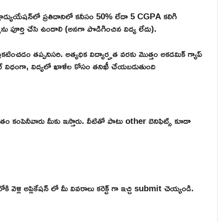
యు గ్రాడ్యుయేషన్‌లో ప్రతిదానిలో కనీసం 50% లేదా 5 CGPA కలిగి
్సును పూర్తి చేసి ఉండాలి (అనగా పొడిగించిన విద్య లేదు).
 ప్రకటించడం తప్పనిసరి. అత్యధిక విద్యార్హత వరకు మొత్తం అకడమిక్ గ్యాప్
ంచే విధంగా, విద్యలో ఖాళీల కోసం తనిఖీ చేయబడుతుంది
తం కంపెనీవారు మీకు ఇస్తారు. వీటితో పాటు other బెనిఫిట్స్ కూడా
ళ్లి అప్లికేషన్ లో మీ వివరాలు కరెక్ట్ గా ఇచ్చి submit చెయ్యండి.