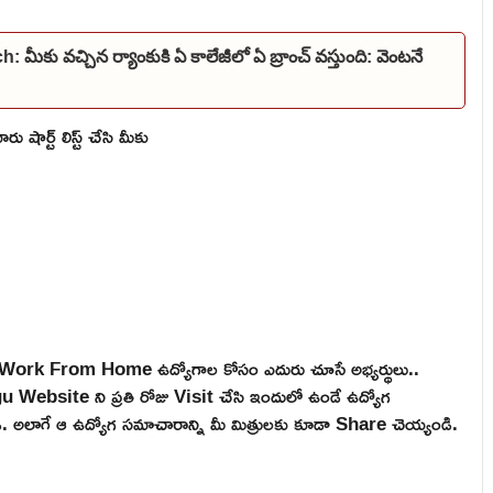
 వచ్చిన ర్యాంకుకి ఏ కాలేజీలో ఏ బ్రాంచ్ వస్తుంది: వెంటనే
షార్ట్ లిస్ట్ చేసి మీకు
are, Work From Home ఉద్యోగాల కోసం ఎదురు చూసే అభ్యర్థులు..
ebsite ని ప్రతి రోజు Visit చేసి ఇందులో ఉండే ఉద్యోగ
టండి. అలాగే ఆ ఉద్యోగ సమాచారాన్ని మీ మిత్రులకు కూడా Share చెయ్యండి.