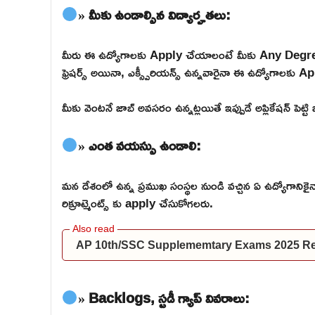
» మీకు ఉండాల్సిన విద్యార్హతలు:
మీరు ఈ ఉద్యోగాలకు Apply చేయాలంటే మీకు Any Degree
ఫ్రెషర్స్ అయినా, ఎక్స్పీరియన్స్ ఉన్నవారైనా ఈ ఉద్యోగాలకు Ap
మీకు వెంటనే జాబ్ అవసరం ఉన్నట్లయితే ఇప్పుడే అప్లికేషన్ పెట్ట
» ఎంత వయస్సు ఉండాలి:
మన దేశంలో ఉన్న ప్రముఖ సంస్థల నుండి వచ్చిన ఏ ఉద్యోగాన
రిక్రూట్మెంట్స్ కు apply చేసుకోగలరు.
AP 10th/SSC Supplememtary Exams 2025 Res
» Backlogs, స్టడీ గ్యాప్ వివరాలు: