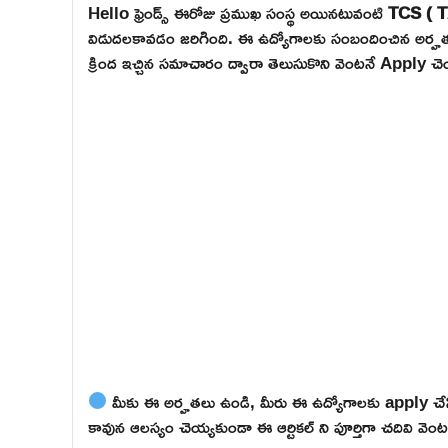
Hello ఫ్రెండ్స్ ఈరోజు ప్రముఖ సంస్థ అయినటువంటి
TCS ( 
విడుదలకావడం జరిగింది. ఈ ఉద్యోగాలకు సంబందించిన అర్హతలు, అప
క్రింద ఇచ్చిన సమాచారం ద్వారా తెలుసుకొని వెంటనే Apply చెయ
మీకు ఈ అర్హతలు ఉండి, మీరు ఈ ఉద్యోగాలకు apply చేసి
కావున ఆలస్యం చెయ్యకుండా ఈ ఆర్టికల్ ని పూర్తిగా చదివి వెంటనే 