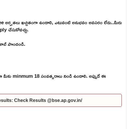
 అర్హతలు ఖచ్చితంగా ఉండాలి, ఎటువంటి అనుభవం అవసరం లేదు..మీరు
ply చేసుకోవచ్చు.
ి జాబ్ పొందండి.
ికైనా మీకు minmum 18 సంవత్సరాలు నిండి ఉండాలి. అప్పుడే ఈ
ults: Check Results @bse.ap.gov.in/