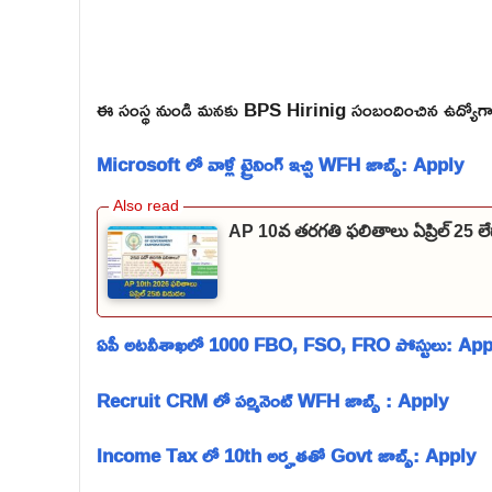
ఈ సంస్థ నుండి మనకు BPS Hirinig సంబందించిన ఉద్యోగా
Microsoft లో వాళ్లే ట్రైనింగ్ ఇచ్చి WFH జాబ్స్: Apply
AP 10వ తరగతి ఫలితాలు ఏప్రిల్ 25 
ఏపీ అటవీశాఖలో 1000 FBO, FSO, FRO పోస్టులు: App
Recruit CRM లో పర్మినెంట్ WFH జాబ్స్ : Apply
Income Tax లో 10th అర్హతతో Govt జాబ్స్: Apply