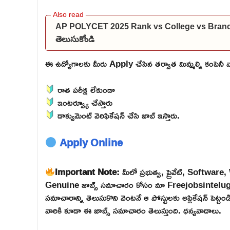
AP POLYCET 2025 Rank vs College vs Branch: మీకు
తెలుసుకోండి
ఈ ఉద్యోగాలకు మీరు Apply చేసిన తర్వాత మిమ్మల్ని కంపెనీ వారు 
రాత పరీక్ష లేకుండా
ఇంటర్వ్యూ చేస్తారు
డాక్యుమెంట్ వెరిఫికేషన్ చేసి జాబ్ ఇస్తారు.
Apply Online
Important Note:
మీలో ప్రభుత్వ, ప్రైవేట్, Softw
Genuine జాబ్స్ సమాచారం కోసం మా Freejobsintelugu W
సమాచారాన్ని తెలుసుకొని వెంటనే ఆ పోస్టులకు అప్లికేషన్ పెట్
వారికి కూడా ఈ జాబ్స్ సమాచారం తెలుస్తుంది. ధన్యవాదాలు.