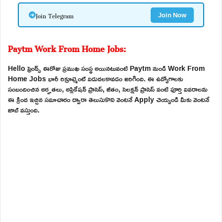
Join Telegram
Join Now
Paytm Work From Home Jobs:
Hello ఫ్రెండ్స్ ఈరోజు ప్రముఖ సంస్థ అయినటువంటి Paytm నుండి Work From
Home Jobs భారీ రిక్రూట్మెంట్ విడుదలకావడం జరిగింది. ఈ ఉద్యోగాలకు
సంబందించిన అర్హతలు, అప్లికేషన్ ప్రాసెస్, జీతం, సెలక్షన్ ప్రాసెస్ వంటి పూర్తి వివరాలను
ఈ క్రింద ఇచ్చిన సమాచారం ద్వారా తెలుసుకొని వెంటనే Apply చెయ్యండి మీకు వెంటనే
జాబ్ వస్తుంది.