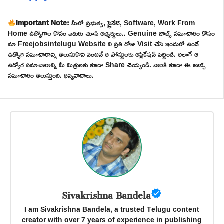
Important Note:
మీలో ప్రభుత్వ, ప్రైవేట్, Software, Work From
Home ఉద్యోగాల కోసం ఎదురు చూసే అభ్యర్థులు.. Genuine జాబ్స్ సమాచారం కోసం
మా Freejobsintelugu Website ని ప్రతి రోజు Visit చేసి ఇందులో ఉండే
ఉద్యోగ సమాచారాన్ని తెలుసుకొని వెంటనే ఆ పోస్టులకు అప్లికేషన్ పెట్టండి. అలాగే ఆ
ఉద్యోగ సమాచారాన్ని మీ మిత్రులకు కూడా Share చెయ్యండి. వారికి కూడా ఈ జాబ్స్
సమాచారం తెలుస్తుంది. ధన్యవాదాలు.
Sivakrishna Bandela
I am Sivakrishna Bandela, a trusted Telugu content
creator with over 7 years of experience in publishing