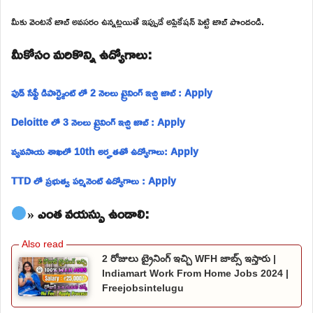
మీకు వెంటనే జాబ్ అవసరం ఉన్నట్లయితే ఇప్పుడే అప్లికేషన్ పెట్టి జాబ్ పొందండి.
మీకోసం మరికొన్ని ఉద్యోగాలు:
ఫుడ్ సేఫ్టీ డిపార్ట్మెంట్ లో 2 నెలలు ట్రైనింగ్ ఇచ్చి జాబ్ : Apply
Deloitte లో 3 నెలలు ట్రైనింగ్ ఇచ్చి జాబ్ : Apply
వ్యవసాయ శాఖలో 10th అర్హతతో ఉద్యోగాలు: Apply
TTD లో ప్రభుత్వ పర్మినెంట్ ఉద్యోగాలు : Apply
» ఎంత వయస్సు ఉండాలి:
2 రోజులు ట్రైనింగ్ ఇచ్చి WFH జాబ్స్ ఇస్తారు |
Indiamart Work From Home Jobs 2024 |
Freejobsintelugu