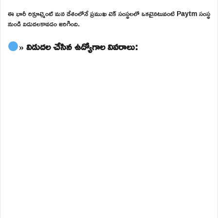
ఈ భారీ రిక్రూట్మెంట్ మన దేశంలోనే ప్రముఖ టెక్ సంస్థలలో ఒకటైనటువంటి Paytm సంస్థ
నుండి విడుదలకావడం జరిగింది.
» విడుదల చేసిన ఉద్యోగాల వివరాలు: