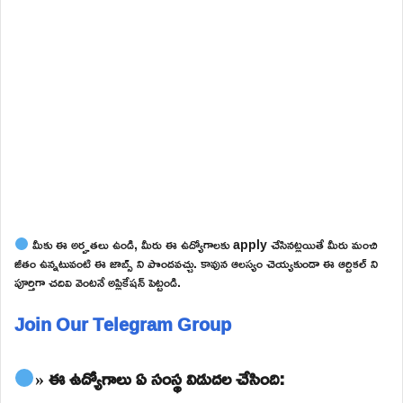
మీకు ఈ అర్హతలు ఉండి, మీరు ఈ ఉద్యోగాలకు apply చేసినట్లయితే మీరు మంచి
జీతం ఉన్నటువంటి ఈ జాబ్స్ ని పొందవచ్చు. కావున ఆలస్యం చెయ్యకుండా ఈ ఆర్టికల్ ని
పూర్తిగా చదివి వెంటనే అప్లికేషన్ పెట్టండి.
Join Our Telegram Group
» ఈ ఉద్యోగాలు ఏ సంస్థ విడుదల చేసింది: