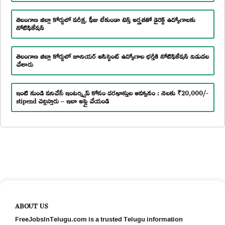
తెలంగాణ జిల్లా కోర్టులో పరీక్ష, ఫీజు లేకుండా టెన్త్ అర్హతతో డైరెక్ట్ ఉద్యోగాలకు
నోటిఫికేషన్
తెలంగాణ జిల్లా కోర్టులో జూనియర్ అసిస్టెంట్ ఉద్యోగాల భర్తీకి నోటిఫికేషన్ విడుదల
చేశారు
ఇంటి నుండి పనిచేసే ఇంటర్న్షిప్ కోసం దరఖాస్తుల ఆహ్వానం : నెలకు ₹20,000/-
stipend చెల్లిస్తారు – ఇలా అప్లై చేయండి
ABOUT US
FreeJobsInTelugu.com is a trusted Telugu information