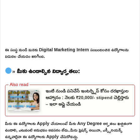
ఈ సంస్థ నుండి మనకు Digital Marketing Intern సంబందించిన ఉద్యోగాలను
విడుదల చేయడం జరిగింది.
» మీకు ఉండాల్సిన విద్యార్హతలు:
ఇంటి నుండి పనిచేసే ఇంటర్న్షిప్ కోసం దరఖాస్తుల
ఆహ్వానం : నెలకు ₹20,000/- stipend చెల్లిస్తారు
– ఇలా అప్లై చేయండి
మీరు ఈ ఉద్యోగాలకు Apply చేయాలంటే మీకు Any Degree అర్హతలు ఖచ్చితంగా
ఉండాలి, ఎటువంటి అనుభవం అవసరం లేదు..మీరు ఫ్రెషర్స్ అయినా, ఎక్స్పీరియన్స్
ఉన్నవారైనా ఈ ఉద్యోగాలకు Apply చేసుకోవచ్చు.