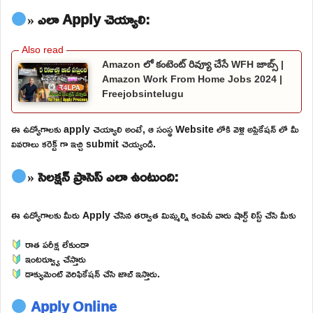
» ఎలా Apply చెయ్యాలి:
Amazon లో కంటెంట్ రివ్యూ చేసే WFH జాబ్స్ |
Amazon Work From Home Jobs 2024 |
Freejobsintelugu
ఈ ఉద్యోగాలకు apply చెయ్యాలి అంటే, ఆ సంస్థ Website లోకి వెళ్లి అప్లికేషన్ లో మీ
వివరాలు కరెక్ట్ గా ఇచ్చి submit చెయ్యండి.
» సెలక్షన్ ప్రాసెస్ ఎలా ఉంటుంది:
ఈ ఉద్యోగాలకు మీరు Apply చేసిన తర్వాత మిమ్మల్ని కంపెనీ వారు షార్ట్ లిస్ట్ చేసి మీకు
రాత పరీక్ష లేకుండా
ఇంటర్వ్యూ చేస్తారు
డాక్యుమెంట్ వెరిఫికేషన్ చేసి జాబ్ ఇస్తారు.
Apply Online