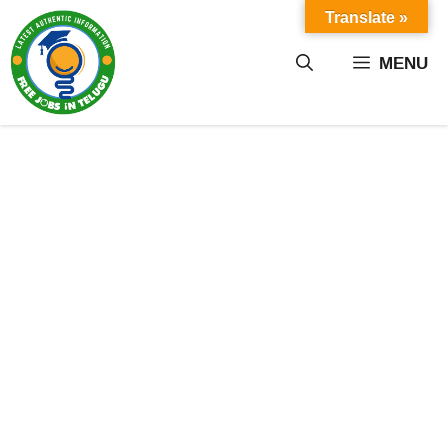
Skip
Translate »
to
content
MENU