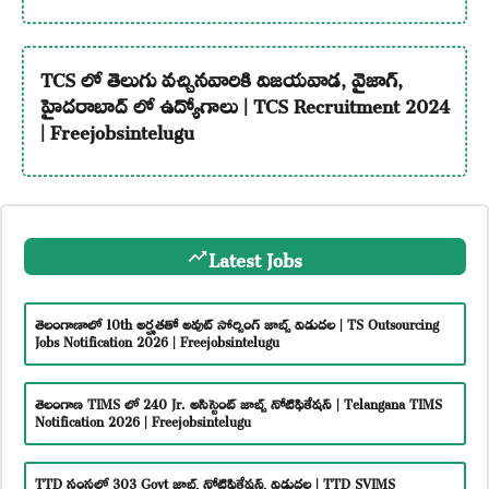
TCS లో తెలుగు వచ్చినవారికి విజయవాడ, వైజాగ్,
హైదరాబాద్ లో ఉద్యోగాలు | TCS Recruitment 2024
| Freejobsintelugu
Latest Jobs
తెలంగాణాలో 10th అర్హతతో అవుట్ సోర్సింగ్ జాబ్స్ విడుదల | TS Outsourcing
Jobs Notification 2026 | Freejobsintelugu
తెలంగాణ TIMS లో 240 Jr. అసిస్టెంట్ జాబ్స్ నోటిఫికేషన్ | Telangana TIMS
Notification 2026 | Freejobsintelugu
TTD సంస్థలో 303 Govt జాబ్స్ నోటిఫికేషన్స్ విడుదల | TTD SVIMS