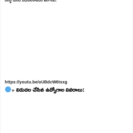
https://youtu.be/oUBdcW6tsxg
» విడుదల చేసిన ఉద్యోగాల వివరాలు: