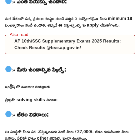
» ఎంత వయస్సు ఉండాలి:
మన దేశంలో ఉన్న ప్రముఖ సంస్థల నుండి వచ్చిన ఏ ఉద్యోగానికైనా మీకు minmum 18
సంవత్సరాలు నిండి ఉండాలి. అప్పుడే ఈ రిక్రూట్మెంట్స్ కు apply చేసుకోగలరు.
AP 10th/SSC Supplememtary Exams 2025 Results:
Check Results @bse.ap.gov.in/
» మీకు ఉండాల్సిన స్కిల్స్:
ఇంగ్లీష్ లో మంచిగా మాట్లాడాలి
ప్రాబ్లెమ్ solving skills ఉండాలి
» జీతం వివరాలు:
ఈ సంస్థలో మీరు పని చేస్తున్నందుకు నెలకి మీకు ₹27,000/- జీతం కంపెనీవారు మీకు
ఇస్తారు. వీటితో పాటు other బెనిఫిట్స్ కూడా ఉంటాయి.