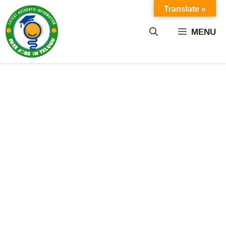
Skip
Translate »
to
content
MENU