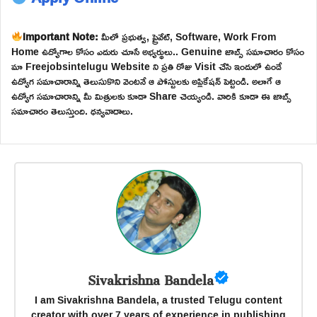
Important Note:
మీలో ప్రభుత్వ, ప్రైవేట్, Software, Work From
Home ఉద్యోగాల కోసం ఎదురు చూసే అభ్యర్థులు.. Genuine జాబ్స్ సమాచారం కోసం
మా Freejobsintelugu Website ని ప్రతి రోజు Visit చేసి ఇందులో ఉండే
ఉద్యోగ సమాచారాన్ని తెలుసుకొని వెంటనే ఆ పోస్టులకు అప్లికేషన్ పెట్టండి. అలాగే ఆ
ఉద్యోగ సమాచారాన్ని మీ మిత్రులకు కూడా Share చెయ్యండి. వారికి కూడా ఈ జాబ్స్
సమాచారం తెలుస్తుంది. ధన్యవాదాలు.
Sivakrishna Bandela
I am Sivakrishna Bandela, a trusted Telugu content
creator with over 7 years of experience in publishing