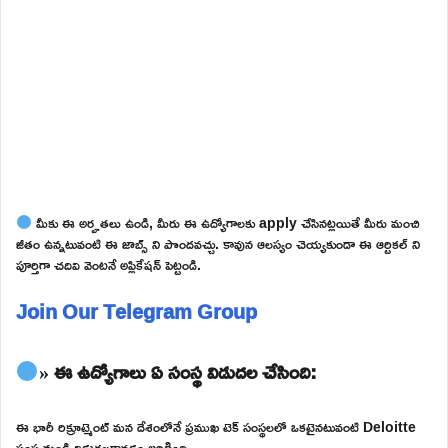
మీకు ఈ అర్హతలు ఉండి, మీరు ఈ ఉద్యోగాలకు apply చేసినట్లయితే మీరు మంచి
జీతం ఉన్నటువంటి ఈ జాబ్స్ ని పొందవచ్చు. కావున ఆలస్యం చెయ్యకుండా ఈ ఆర్టికల్ ని
పూర్తిగా చదివి వెంటనే అప్లికేషన్ పెట్టండి.
Join Our Telegram Group
» ఈ ఉద్యోగాలు ఏ సంస్థ విడుదల చేసింది:
ఈ భారీ రిక్రూట్మెంట్ మన దేశంలోనే ప్రముఖ టెక్ సంస్థలలో ఒకటైనటువంటి Deloitte
సంస్థ నుండి విడుదలకావడం జరిగింది.