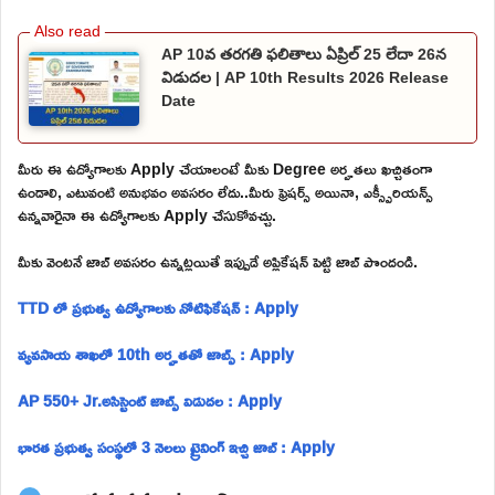
AP 10వ తరగతి ఫలితాలు ఏప్రిల్ 25 లేదా 26న
విడుదల | AP 10th Results 2026 Release
Date
మీరు ఈ ఉద్యోగాలకు Apply చేయాలంటే మీకు Degree అర్హతలు ఖచ్చితంగా
ఉండాలి, ఎటువంటి అనుభవం అవసరం లేదు..మీరు ఫ్రెషర్స్ అయినా, ఎక్స్పీరియన్స్
ఉన్నవారైనా ఈ ఉద్యోగాలకు Apply చేసుకోవచ్చు.
మీకు వెంటనే జాబ్ అవసరం ఉన్నట్లయితే ఇప్పుడే అప్లికేషన్ పెట్టి జాబ్ పొందండి.
TTD లో ప్రభుత్వ ఉద్యోగాలకు నోటిఫికేషన్ : Apply
వ్యవసాయ శాఖలో 10th అర్హతతో జాబ్స్ : Apply
AP 550+ Jr.అసిస్టెంట్ జాబ్స్ విడుదల : Apply
భారత ప్రభుత్వ సంస్థలో 3 నెలలు ట్రైనింగ్ ఇచ్చి జాబ్ : Apply