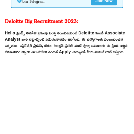
Join Telegram
Join Now
Deloitte Big Recruitment 2023:
Hello ఫ్రెండ్స్ ఈరోజు ప్రముఖ సంస్థ అయినటువంటి Deloitte నుండి Associate
Analyst భారీ రిక్రూట్మెంట్ విడుదలకావడం జరిగింది. ఈ ఉద్యోగాలకు సంబందించిన
అర్హతలు, అప్లికేషన్ ప్రాసెస్, జీతం, సెలక్షన్ ప్రాసెస్ వంటి పూర్తి వివరాలను ఈ క్రింద ఇచ్చిన
సమాచారం ద్వారా తెలుసుకొని వెంటనే Apply చెయ్యండి మీకు వెంటనే జాబ్ వస్తుంది.