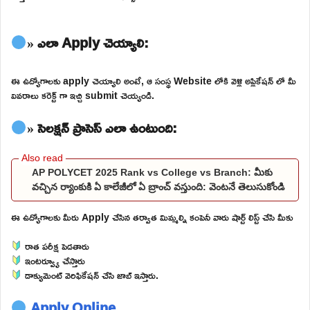
» ఎలా Apply చెయ్యాలి:
ఈ ఉద్యోగాలకు apply చెయ్యాలి అంటే, ఆ సంస్థ Website లోకి వెళ్లి అప్లికేషన్ లో మీ
వివరాలు కరెక్ట్ గా ఇచ్చి submit చెయ్యండి.
» సెలక్షన్ ప్రాసెస్ ఎలా ఉంటుంది:
AP POLYCET 2025 Rank vs College vs Branch: మీకు
వచ్చిన ర్యాంకుకి ఏ కాలేజీలో ఏ బ్రాంచ్ వస్తుంది: వెంటనే తెలుసుకోండి
ఈ ఉద్యోగాలకు మీరు Apply చేసిన తర్వాత మిమ్మల్ని కంపెనీ వారు షార్ట్ లిస్ట్ చేసి మీకు
రాత పరీక్ష పెడతారు
ఇంటర్వ్యూ చేస్తారు
డాక్యుమెంట్ వెరిఫికేషన్ చేసి జాబ్ ఇస్తారు.
Apply Online