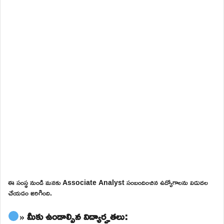
ఈ సంస్థ నుండి మనకు Associate Analyst సంబందించిన ఉద్యోగాలను విడుదల
చేయడం జరిగింది.
» మీకు ఉండాల్సిన విద్యార్హతలు: