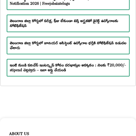
Notification 2026 | Freejobsintelugu
తెలంగాణ జిల్లా కోర్టులో పరీక్ష, ఫీజు లేకుండా టెన్త్ అర్హతతో డైరెక్ట్ ఉద్యోగాలకు
నోటిఫికేషన్
తెలంగాణ జిల్లా కోర్టులో జూనియర్ అసిస్టెంట్ ఉద్యోగాల భర్తీకి నోటిఫికేషన్ విడుదల
చేశారు
ఇంటి నుండి పనిచేసే ఇంటర్న్షిప్ కోసం దరఖాస్తుల ఆహ్వానం : నెలకు ₹20,000/-
stipend చెల్లిస్తారు – ఇలా అప్లై చేయండి
ABOUT US