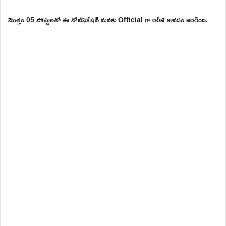
మొత్తం 05 పోస్టులతో ఈ నోటిఫికేషన్ మనకు Official గా రిలీజ్ కావడం జరిగింది.