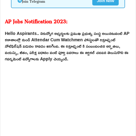
Join Telegram
Join Now
AP Jobs Notification 2023:
Hello Aspirants.. నిరుద్యోగ అభ్యర్థులకు ప్రముఖ ప్రభుత్వ సంస్థ అయినటువంటి AP
కళాశాలల్లో నుండి Attendar Cum Watchmen పోస్టులతో రిక్రూట్మెంట్
నోటిఫికేషన్ విడుదల కావడం జరిగింది. ఈ రిక్రూట్మెంట్ కి సంబందించిన అర్హతలు,
వయస్సు, జీతం, పరీక్ష విధానం వంటి పూర్తి వివరాలు ఈ ఆర్టికల్ చదివిన తెలుసుకొని ఈ
గవర్నమెంట్ ఉద్యోగాలకు Apply చెయ్యండి.