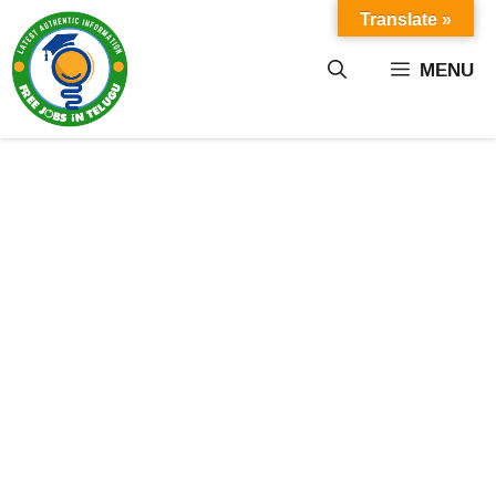
Skip
Translate »
to
content
MENU