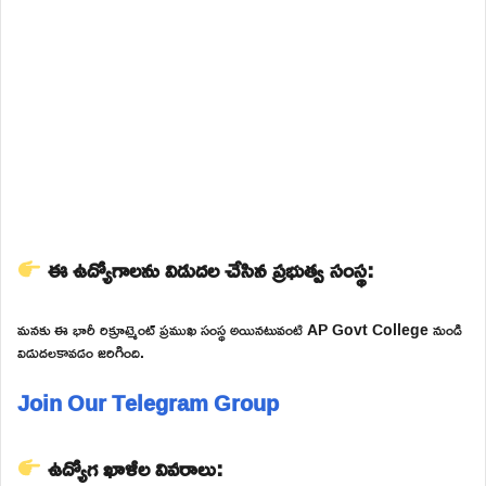
ఈ ఉద్యోగాలను విడుదల చేసిన ప్రభుత్వ సంస్థ:
మనకు ఈ భారీ రిక్రూట్మెంట్ ప్రముఖ సంస్థ అయినటువంటి AP Govt College నుండి
విడుదలకావడం జరిగింది.
Join Our Telegram Group
ఉద్యోగ ఖాళీల వివరాలు: