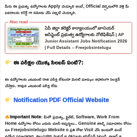
మీరు ఈ ప్రభుత్వ ఉద్యోగాలకు Apply చెయ్యాలి అంటే, Official వెబ్సైటులోకి వెళ్లి మీ
వివరాలను కరెక్ట్ గా నమోదు చేసి సబ్మిట్ చెయ్యాలి.
ఏపీ జిల్లా కలెక్టర్ కార్యాలయంలో జూనియర్
అసిస్టెంట్ ప్రభుత్వ ఉద్యోగాలకు నోటిఫికేషన్ | AP
Junior Assistant Jobs Notification 2026
| Full Details – Freejobsintelugu
ఈ పరీక్షల యొక్క సిలబస్ ఏంటి?:
ఈ ఉద్యోగాలకు ఎటువంటి రాత పరీక్ష లేకుండా మెరిట్ మార్కుల ఆధారంగా సెలక్షన్
చేస్తారు. కావున ఎటువంటి పరీక్ష లేదు
Notification PDF
Official Website
Important Note
: మీలో ప్రభుత్వ, ప్రైవేట్, Software, Work From
Home ఉద్యోగాల కోసం ఎదురు చూసే అభ్యర్థులు.. Genuine జాబ్స్ సమాచారం కోసం
మా Freejobsintelugu Website ని ప్రతి రోజు Visit చేసి ఇందులో ఉండే
ఉద్యోగ సమాచారాన్ని తెలుసుకొని వెంటనే ఆ పోస్టులకు అప్లికేషన్ పెట్టండి. అలాగే ఆ