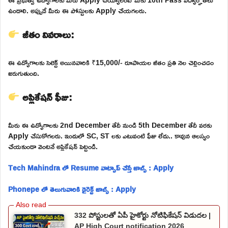
ఉండాలి. అప్పుడే మీరు ఈ పోస్టులకు Apply చేయగలరు.
జీతం వివరాలు:
ఈ ఉద్యోగాలకు సెలెక్ట్ అయినవారికి ₹15,000/- రూపాయల జీతం ప్రతి నెల చెల్లించడం
జరుగుతుంది.
అప్లికేషన్ ఫీజు:
మీరు ఈ ఉద్యోగాలకు 2nd December తేదీ నుండి 5th December తేదీ వరకు
Apply చేసుకోగలరు. ఇందులో SC, ST లకు ఎటువంటి ఫీజు లేదు.. కావున ఆలస్యం
చేయకుండా వెంటనే అప్లికేషన్ పెట్టండి.
Tech Mahindra లో Resume వాట్సాప్ చేస్తే జాబ్స్ : Apply
Phonepe లో తెలుగువారికి డైరెక్ట్ జాబ్స్ : Apply
332 పోస్టులతో ఏపీ హైకోర్టు నోటిఫికేషన్ విడుదల |
AP High Court notification 2026