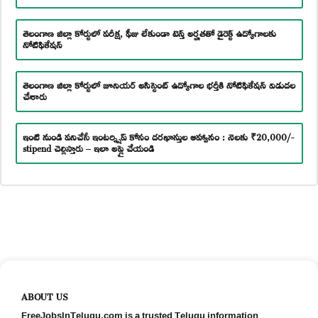
తెలంగాణ జిల్లా కోర్టులో పరీక్ష, ఫీజు లేకుండా టెన్త్ అర్హతతో డైరెక్ట్ ఉద్యోగాలకు
నోటిఫికేషన్
తెలంగాణ జిల్లా కోర్టులో జూనియర్ అసిస్టెంట్ ఉద్యోగాల భర్తీకి నోటిఫికేషన్ విడుదల
చేశారు
ఇంటి నుండి పనిచేసే ఇంటర్న్షిప్ కోసం దరఖాస్తుల ఆహ్వానం : నెలకు ₹20,000/-
stipend చెల్లిస్తారు – ఇలా అప్లై చేయండి
ABOUT US
FreeJobsInTelugu.com is a trusted Telugu information