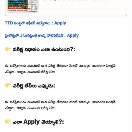
TTD సంస్థలో ఆఫీసర్ ఉద్యోగాలు : Apply
హైకోర్టులో Jr.అసిస్టెంట్ జాబ్స్ నోటిఫికేషన్ : Apply
పరీక్ష విధానం ఎలా ఉంటుంది?:
ఈ ఉద్యోగాలకు ఎటువంటి రాత పరీక్ష లేకుండా మెరిట్ మార్కుల ఆధారంగా సెలక్షన్
చేస్తారు. కావున ఎటువంటి పరీక్ష లేదు
పరీక్ష తేదీలు ఎప్పుడు:
ఈ ఉద్యోగాలకు ఎటువంటి రాత పరీక్ష లేకుండా మెరిట్ మార్కుల ఆధారంగా సెలక్షన్
చేస్తారు. కావున ఎటువంటి పరీక్ష లేదు
ఎలా Apply చెయ్యాలి?: