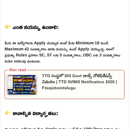
ఎంత వయస్సు ఉండాలి:
మీరు ఈ ఉద్యోగాలకు Apply చెయ్యాలి అంటే మీకు Minimum 18 నుండి
Maximum 42 సంవత్సరాల వరకు వయస్సు ఉంటే Apply చెయ్యొచ్చు. అలాగే
ప్రభుత్వ Rules ప్రకారం SC, ST లకు 5 సంవత్సరాలు, OBC లకు 3 సంవత్సరాలు
వయో సడలింపు ఉంటుంది.
TTD సంస్థలో 303 Govt జాబ్స్ నోటిఫికేషన్స్
విడుదల | TTD SVIMS Notification 2026 |
Freejobsintelugu
కావాల్సిన విద్యార్హతలు:
ఈ ప్రభుత్వ ఉద్యోగాలకు మీరు Apply చెయ్యాలంటే మీకు 10th Pass విద్యార్హతలు