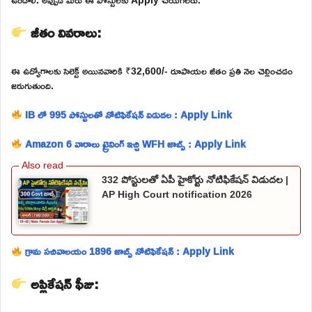
జీతం వివరాలు:
ఈ ఉద్యోగాలకు సెలెక్ట్ అయినవారికి ₹32,600/- రూపాయల జీతం ప్రతి నెల చెల్లించడం
జరుగుతుంది.
IB లో 995 పోస్టులతో నోటిఫికేషన్ విడుదల : Apply Link
Amazon 6 వారాలు ట్రైనింగ్ ఇచ్చి WFH జాబ్స్ : Apply Link
332 పోస్టులతో ఏపీ హైకోర్టు నోటిఫికేషన్ విడుదల |
AP High Court notification 2026
గ్రామ సచివాలయం 1896 జాబ్స్ నోటిఫికేషన్ : Apply Link
అప్లికేషన్ ఫీజు: