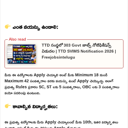
ఎంత వయస్సు ఉండాలి:
TTD సంస్థలో 303 Govt జాబ్స్ నోటిఫికేషన్స్
విడుదల | TTD SVIMS Notification 2026 |
Freejobsintelugu
మీరు ఈ ఉద్యోగాలకు Apply చెయ్యాలి అంటే మీకు Minimum 18 నుండి
Maximum 42 సంవత్సరాల వరకు వయస్సు ఉంటే Apply చెయ్యొచ్చు. అలాగే
ప్రభుత్వ Rules ప్రకారం SC, ST లకు 5 సంవత్సరాలు, OBC లకు 3 సంవత్సరాలు
వయో సడలింపు ఉంటుంది.
కావాల్సిన విద్యార్హతలు:
ఈ ప్రభుత్వ ఉద్యోగాలకు మీరు Apply చెయ్యాలంటే మీకు 10th, ఇతర విద్యార్హతలు
ఉండాలి. అప్పుడే మీరు ఈ పోస్టులకు Apply చేయగలరు.