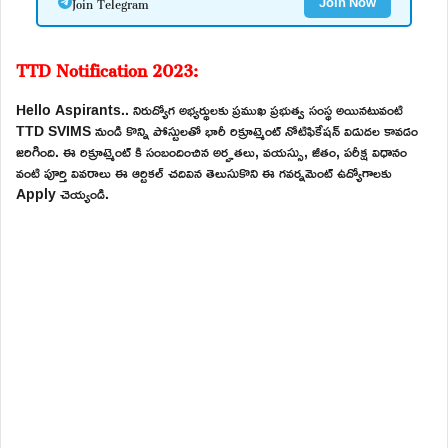
Join Telegram
Join Now
TTD Notification 2023:
Hello Aspirants.. నిరుద్యోగ అభ్యర్థులకు ప్రముఖ ప్రభుత్వ సంస్థ అయినటువంటి
TTD SVIMS నుండి కొన్ని పోస్టులతో భారీ రిక్రూట్మెంట్ నోటిఫికేషన్ విడుదల కావడం
జరిగింది. ఈ రిక్రూట్మెంట్ కి సంబందించిన అర్హతలు, వయస్సు, జీతం, పరీక్ష విధానం
వంటి పూర్తి వివరాలు ఈ ఆర్టికల్ చదివిన తెలుసుకొని ఈ గవర్నమెంట్ ఉద్యోగాలకు
Apply చెయ్యండి.