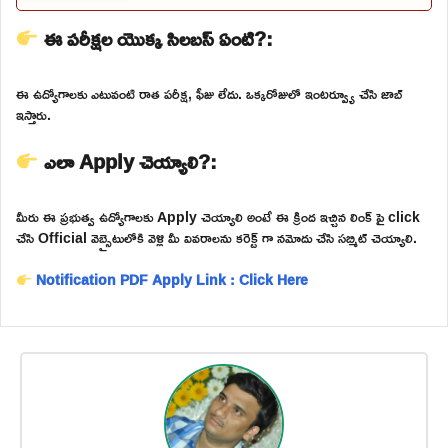
ఈ పరీక్షల యొక్క సిలబస్ ఏంటి?:
ఈ ఉద్యోగాలకు ఎటువంటి రాత పరీక్ష, ఫీజు లేదు. ఒక్కరోజులో ఇంటర్వ్యూ చేసి జాబ్
ఇస్తారు.
ఎలా Apply చెయ్యాలి?:
మీరు ఈ ప్రభుత్వ ఉద్యోగాలకు Apply చెయ్యాలి అంటే ఈ క్రింద ఇచ్చిన లింక్ పై click
చేసి Official వెబ్సైటులోకి వెళ్లి మీ వివరాలను కరెక్ట్ గా నమోదు చేసి సబ్మిట్ చెయ్యాలి.
Notification PDF
Apply Link : Click Here