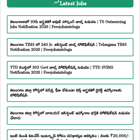
Latest Jobs
తెలంగాణాలో 10th అర్హతతో అవుట్ సోర్సింగ్ జాబ్స్ విడుదల | TS Outsourcing
Jobs Notification 2026 | Freejobsintelugu
తెలంగాణ TIMS లో 240 Jr. అసిస్టెంట్ జాబ్స్ నోటిఫికేషన్ | Telangana TIMS
Notification 2026 | Freejobsintelugu
TTD సంస్థలో 303 Govt జాబ్స్ నోటిఫికేషన్స్ విడుదల | TTD SVIMS
Notification 2026 | Freejobsintelugu
తెలంగాణ జిల్లా కోర్టులో పరీక్ష, ఫీజు లేకుండా టెన్త్ అర్హతతో డైరెక్ట్ ఉద్యోగాలకు
నోటిఫికేషన్
తెలంగాణ జిల్లా కోర్టులో జూనియర్ అసిస్టెంట్ ఉద్యోగాల భర్తీకి నోటిఫికేషన్ విడుదల
చేశారు
ఇంటి నుండి పనిచేసే ఇంటర్న్షిప్ కోసం దరఖాస్తుల ఆహ్వానం : నెలకు ₹20,000/-
stipend చెల్లిస్తారు – ఇలా అప్లై చేయండి