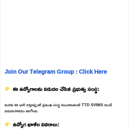
Join Our Telegram Group : Click Here
ఈ ఉద్యోగాలను విడుదల చేసిన ప్రభుత్వ సంస్థ:
మనకు ఈ భారీ రిక్రూట్మెంట్ ప్రముఖ సంస్థ అయినటువంటి TTD SVIMS నుండి
విడుదలకావడం జరిగింది.
ఉద్యోగ ఖాళీల వివరాలు: