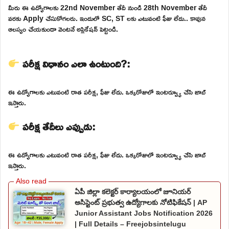
మీరు ఈ ఉద్యోగాలకు 22nd November తేదీ నుండి 28th November తేదీ
వరకు Apply చేసుకోగలరు. ఇందులో SC, ST లకు ఎటువంటి ఫీజు లేదు.. కావున
ఆలస్యం చేయకుండా వెంటనే అప్లికేషన్ పెట్టండి.
పరీక్ష విధానం ఎలా ఉంటుంది?:
ఈ ఉద్యోగాలకు ఎటువంటి రాత పరీక్ష, ఫీజు లేదు. ఒక్కరోజులో ఇంటర్వ్యూ చేసి జాబ్
ఇస్తారు.
పరీక్ష తేదీలు ఎప్పుడు:
ఈ ఉద్యోగాలకు ఎటువంటి రాత పరీక్ష, ఫీజు లేదు. ఒక్కరోజులో ఇంటర్వ్యూ చేసి జాబ్
ఇస్తారు.
ఏపీ జిల్లా కలెక్టర్ కార్యాలయంలో జూనియర్
అసిస్టెంట్ ప్రభుత్వ ఉద్యోగాలకు నోటిఫికేషన్ | AP
Junior Assistant Jobs Notification 2026
| Full Details – Freejobsintelugu