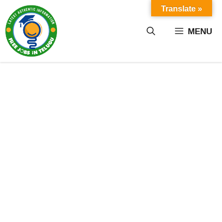
Skip
Translate »
to
content
MENU