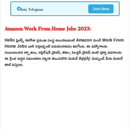
Join Telegram
Join Now
Amazon Work From Home Jobs 2023:
Hello ఫ్రెండ్స్ ఈరోజు ప్రముఖ సంస్థ అయినటువంటి Amazon నుండి Work From
Home Jobs భారీ రిక్రూట్మెంట్ విడుదలకావడం జరిగింది. ఈ ఉద్యోగాలకు
సంబందించిన అర్హతలు, అప్లికేషన్ ప్రాసెస్, జీతం, సెలక్షన్ ప్రాసెస్ వంటి పూర్తి వివరాలను
ఈ క్రింద ఇచ్చిన సమాచారం ద్వారా తెలుసుకొని వెంటనే Apply చెయ్యండి మీకు వెంటనే
జాబ్ వస్తుంది.