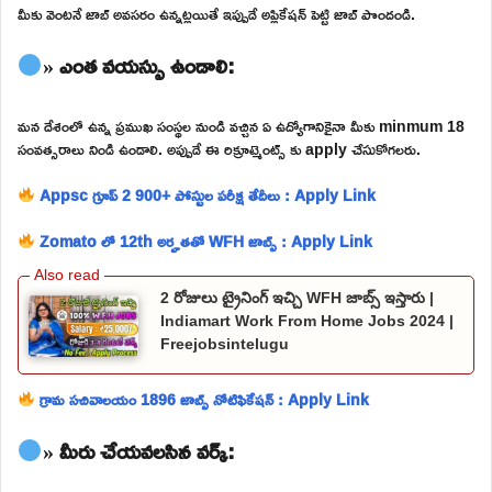
మీకు వెంటనే జాబ్ అవసరం ఉన్నట్లయితే ఇప్పుడే అప్లికేషన్ పెట్టి జాబ్ పొందండి.
» ఎంత వయస్సు ఉండాలి:
మన దేశంలో ఉన్న ప్రముఖ సంస్థల నుండి వచ్చిన ఏ ఉద్యోగానికైనా మీకు minmum 18
సంవత్సరాలు నిండి ఉండాలి. అప్పుడే ఈ రిక్రూట్మెంట్స్ కు apply చేసుకోగలరు.
Appsc గ్రూప్ 2 900+ పోస్టుల పరీక్ష తేదీలు : Apply Link
Zomato లో 12th అర్హతతో WFH జాబ్స్ : Apply Link
2 రోజులు ట్రైనింగ్ ఇచ్చి WFH జాబ్స్ ఇస్తారు |
Indiamart Work From Home Jobs 2024 |
Freejobsintelugu
గ్రామ సచివాలయం 1896 జాబ్స్ నోటిఫికేషన్ : Apply Link
» మీరు చేయవలసిన వర్క్: