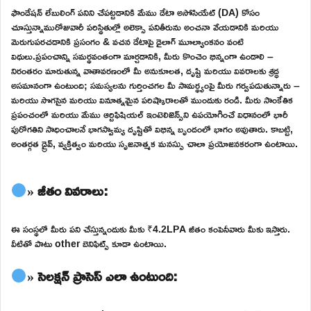
ఫౌండేషన్ లేబులింగ్ పనిని చేపట్టడానికి మేము డేటా అసోసియేట్ (DA) కోసం
చూస్తున్నామురోజువారీ పరిస్థితుల్లో అలెక్సా పనితీరును అంచనా వేయడానికి మరియు
మెరుగుపరచడానికి ప్రసంగం & వచన డేటాపై డైలాగ్ మూల్యాంకనం వంటి
విధులు.ప్రపంచాన్ని సమర్థవంతంగా మార్చడానికి, మీరు కొంచెం భిన్నంగా ఉండాలి –
నిరంతరం మారుతున్న వాతావరణంలో మీ అనుకూలత, దృష్టి మరియు వివరాలకు శ్రద్ధ
అసమానంగా ఉంటుంది; సమస్యలను గుర్తించగల మీ సామర్థ్యంపై మీరు గర్వపడుతున్నారు –
మరియు సొగసైన మరియు వినూత్నమైన పరిష్కారాలతో ముందుకు రండి. మీరు సాంకేతిక
ప్రపంచంలో మరియు మేము ఆర్టిఫిషియల్ ఇంటెలిజెన్స్‌ని ఉపయోగించే విధానంలో భారీ
పురోగతిని సాధించాలనే భాగస్వామ్య దృష్టితో విభిన్న బృందంలో భాగం అవుతారు. కాబట్టి,
అంతర్గత డ్రైవ్, వ్యక్తిత్వం మరియు సృజనాత్మక మనస్సు చాలా ప్రయోజనకరంగా ఉంటాయి.
» జీతం వివరాలు:
ఈ సంస్థలో మీరు పని చేస్తున్నందుకు మీకు ₹4.2LPA జీతం కంపెనీవారు మీకు ఇస్తారు.
వీటితో పాటు other బెనిఫిట్స్ కూడా ఉంటాయి.
» సెలక్షన్ ప్రాసెస్ ఎలా ఉంటుంది: