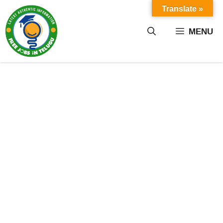
Skip
Translate »
to
content
MENU