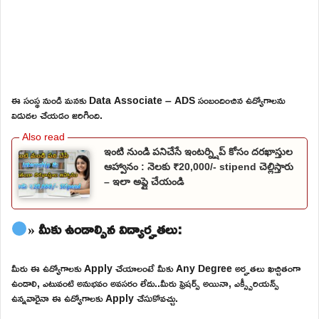
ఈ సంస్థ నుండి మనకు Data Associate – ADS సంబందించిన ఉద్యోగాలను
విడుదల చేయడం జరిగింది.
ఇంటి నుండి పనిచేసే ఇంటర్న్షిప్ కోసం దరఖాస్తుల
ఆహ్వానం : నెలకు ₹20,000/- stipend చెల్లిస్తారు
– ఇలా అప్లై చేయండి
» మీకు ఉండాల్సిన విద్యార్హతలు:
మీరు ఈ ఉద్యోగాలకు Apply చేయాలంటే మీకు Any Degree అర్హతలు ఖచ్చితంగా
ఉండాలి, ఎటువంటి అనుభవం అవసరం లేదు..మీరు ఫ్రెషర్స్ అయినా, ఎక్స్పీరియన్స్
ఉన్నవారైనా ఈ ఉద్యోగాలకు Apply చేసుకోవచ్చు.