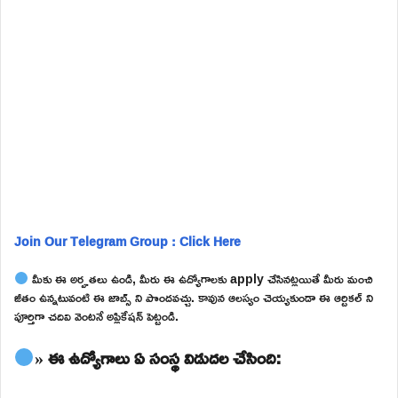
Join Our Telegram Group : Click Here
మీకు ఈ అర్హతలు ఉండి, మీరు ఈ ఉద్యోగాలకు apply చేసినట్లయితే మీరు మంచి
జీతం ఉన్నటువంటి ఈ జాబ్స్ ని పొందవచ్చు. కావున ఆలస్యం చెయ్యకుండా ఈ ఆర్టికల్ ని
పూర్తిగా చదివి వెంటనే అప్లికేషన్ పెట్టండి.
» ఈ ఉద్యోగాలు ఏ సంస్థ విడుదల చేసింది: