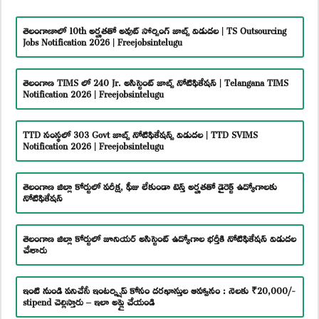
తెలంగాణాలో 10th అర్హతతో అవుట్ సోర్సింగ్ జాబ్స్ విడుదల | TS Outsourcing
Jobs Notification 2026 | Freejobsintelugu
తెలంగాణ TIMS లో 240 Jr. అసిస్టెంట్ జాబ్స్ నోటిఫికేషన్ | Telangana TIMS
Notification 2026 | Freejobsintelugu
TTD సంస్థలో 303 Govt జాబ్స్ నోటిఫికేషన్స్ విడుదల | TTD SVIMS
Notification 2026 | Freejobsintelugu
తెలంగాణ జిల్లా కోర్టులో పరీక్ష, ఫీజు లేకుండా టెన్త్ అర్హతతో డైరెక్ట్ ఉద్యోగాలకు
నోటిఫికేషన్
తెలంగాణ జిల్లా కోర్టులో జూనియర్ అసిస్టెంట్ ఉద్యోగాల భర్తీకి నోటిఫికేషన్ విడుదల
చేశారు
ఇంటి నుండి పనిచేసే ఇంటర్న్షిప్ కోసం దరఖాస్తుల ఆహ్వానం : నెలకు ₹20,000/-
stipend చెల్లిస్తారు – ఇలా అప్లై చేయండి