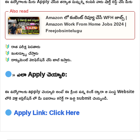
ఈ ఉద్యోగాలకు మీరు Apply చేసిన తర్వాత మిమ్మల్ని కంపెనీ వారు షార్ట్ లిస్ట్ చేసి మీకు
Amazon లో కంటెంట్ రివ్యూ చేసే WFH జాబ్స్ |
Amazon Work From Home Jobs 2024 |
Freejobsintelugu
రాత పరీక్ష పెడతారు
ఇంటర్వ్యూ చేస్తారు
డాక్యుమెంట్ వెరిఫికేషన్ చేసి జాబ్ ఇస్తారు.
» ఎలా Apply చెయ్యాలి:
ఈ ఉద్యోగాలకు apply చెయ్యాలి అంటే ఈ క్రింద ఉన్న లింక్ ద్వారా ఆ సంస్థ Website
లోకి వెళ్లి అప్లికేషన్ లో మీ వివరాలు కరెక్ట్ గా ఇచ్చి submit చెయ్యండి.
Apply Link: Click Here