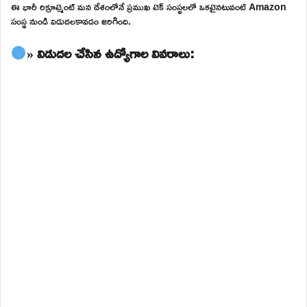
ఈ భారీ రిక్రూట్మెంట్ మన దేశంలోనే ప్రముఖ టెక్ సంస్థలలో ఒకటైనటువంటి Amazon
సంస్థ నుండి విడుదలకావడం జరిగింది.
» విడుదల చేసిన ఉద్యోగాల వివరాలు: