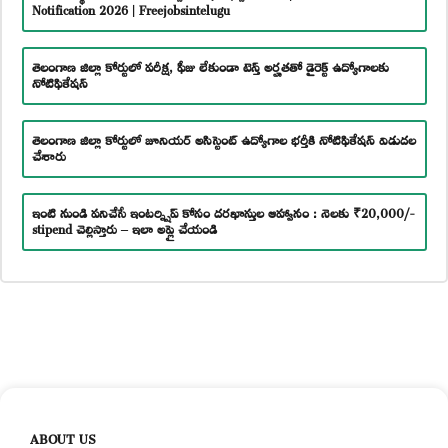
Notification 2026 | Freejobsintelugu
తెలంగాణ జిల్లా కోర్టులో పరీక్ష, ఫీజు లేకుండా టెన్త్ అర్హతతో డైరెక్ట్ ఉద్యోగాలకు
నోటిఫికేషన్
తెలంగాణ జిల్లా కోర్టులో జూనియర్ అసిస్టెంట్ ఉద్యోగాల భర్తీకి నోటిఫికేషన్ విడుదల
చేశారు
ఇంటి నుండి పనిచేసే ఇంటర్న్షిప్ కోసం దరఖాస్తుల ఆహ్వానం : నెలకు ₹20,000/-
stipend చెల్లిస్తారు – ఇలా అప్లై చేయండి
ABOUT US