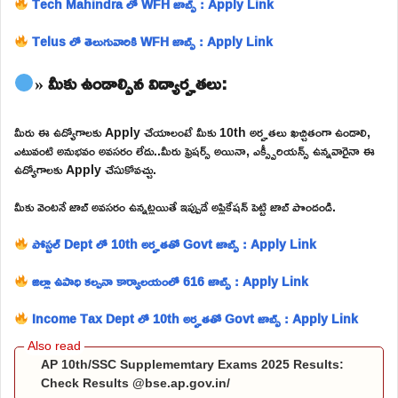
Tech Mahindra లో WFH జాబ్స్ : Apply Link
Telus లో తెలుగువారికి WFH జాబ్స్ : Apply Link
» మీకు ఉండాల్సిన విద్యార్హతలు:
మీరు ఈ ఉద్యోగాలకు Apply చేయాలంటే మీకు 10th అర్హతలు ఖచ్చితంగా ఉండాలి,
ఎటువంటి అనుభవం అవసరం లేదు..మీరు ఫ్రెషర్స్ అయినా, ఎక్స్పీరియన్స్ ఉన్నవారైనా ఈ
ఉద్యోగాలకు Apply చేసుకోవచ్చు.
మీకు వెంటనే జాబ్ అవసరం ఉన్నట్లయితే ఇప్పుడే అప్లికేషన్ పెట్టి జాబ్ పొందండి.
పోస్టల్ Dept లో 10th అర్హతతో Govt జాబ్స్ : Apply Link
జిల్లా ఉపాధి కల్పనా కార్యాలయంలో 616 జాబ్స్ : Apply Link
Income Tax Dept లో 10th అర్హతతో Govt జాబ్స్ : Apply Link
AP 10th/SSC Supplememtary Exams 2025 Results:
Check Results @bse.ap.gov.in/