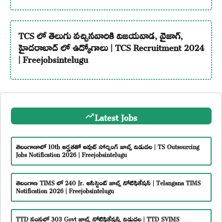
TCS లో తెలుగు వచ్చినవారికి విజయవాడ, వైజాగ్,
హైదరాబాద్ లో ఉద్యోగాలు | TCS Recruitment 2024
| Freejobsintelugu
Latest Jobs
తెలంగాణాలో 10th అర్హతతో అవుట్ సోర్సింగ్ జాబ్స్ విడుదల | TS Outsourcing
Jobs Notification 2026 | Freejobsintelugu
తెలంగాణ TIMS లో 240 Jr. అసిస్టెంట్ జాబ్స్ నోటిఫికేషన్ | Telangana TIMS
Notification 2026 | Freejobsintelugu
TTD సంస్థలో 303 Govt జాబ్స్ నోటిఫికేషన్స్ విడుదల | TTD SVIMS