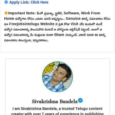
Apply Link: Click Here
Important Note: మీలో ప్రభుత్వ, ప్రైవేట్, Software, Work From
Home ఉద్యోగాల కోసం ఎదురు చూసే అభ్యర్థులు.. Genuine జాబ్స్ సమాచారం కోసం
మా Freejobsintelugu Website ని ప్రతి రోజు Visit చేసి ఇందులో ఉండే
ఉద్యోగ సమాచారాన్ని తెలుసుకొని వెంటనే ఆ పోస్టులకు అప్లికేషన్ పెట్టండి. అలాగే ఆ
ఉద్యోగ సమాచారాన్ని మీ మిత్రులకు కూడా Share చెయ్యండి. వారికి కూడా ఈ జాబ్స్
సమాచారం తెలుస్తుంది. ధన్యవాదాలు.
Sivakrishna Bandela
I am Sivakrishna Bandela, a trusted Telugu content
creator with over 7 years of experience in publishing