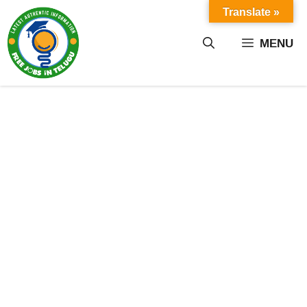
Skip
Translate »
to
content
MENU