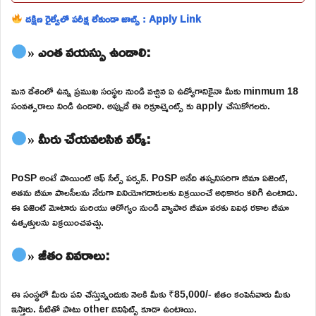
దక్షిణ రైల్వేలో పరీక్ష లేకుండా జాబ్స్ : Apply Link
» ఎంత వయస్సు ఉండాలి:
మన దేశంలో ఉన్న ప్రముఖ సంస్థల నుండి వచ్చిన ఏ ఉద్యోగానికైనా మీకు minmum 18
సంవత్సరాలు నిండి ఉండాలి. అప్పుడే ఈ రిక్రూట్మెంట్స్ కు apply చేసుకోగలరు.
» మీరు చేయవలసిన వర్క్:
PoSP అంటే పాయింట్ ఆఫ్ సేల్స్ పర్సన్. PoSP అనేది తప్పనిసరిగా బీమా ఏజెంట్,
అతను బీమా పాలసీలను నేరుగా వినియోగదారులకు విక్రయించే అధికారం కలిగి ఉంటాడు.
ఈ ఏజెంట్ మోటారు మరియు ఆరోగ్యం నుండి వ్యాపార బీమా వరకు వివిధ రకాల బీమా
ఉత్పత్తులను విక్రయించవచ్చు.
» జీతం వివరాలు:
ఈ సంస్థలో మీరు పని చేస్తున్నందుకు నెలకి మీకు ₹85,000/- జీతం కంపెనీవారు మీకు
ఇస్తారు. వీటితో పాటు other బెనిఫిట్స్ కూడా ఉంటాయి.