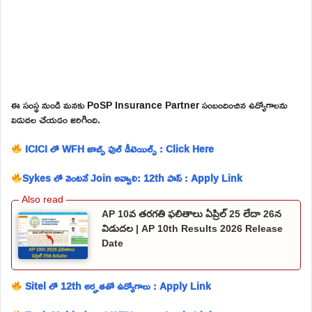
ఈ సంస్థ నుండి మనకు PoSP Insurance Partner సంబందించిన ఉద్యోగాలను
విడుదల చేయడం జరిగింది.
ICICI లో WFH జాబ్స్ ఫుల్ డీటెయిల్స్ : Click Here
Sykes లో వెంటనే Join అవ్వాలి: 12th పాస్ : Apply Link
AP 10వ తరగతి ఫలితాలు ఏప్రిల్ 25 లేదా 26న
విడుదల | AP 10th Results 2026 Release
Date
Sitel లో 12th అర్హతతో ఉద్యోగాలు : Apply Link