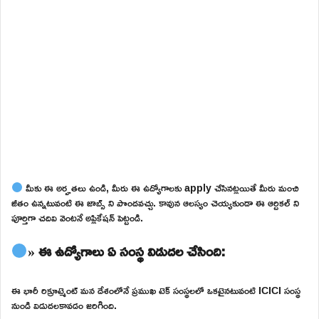
మీకు ఈ అర్హతలు ఉండి, మీరు ఈ ఉద్యోగాలకు apply చేసినట్లయితే మీరు మంచి
జీతం ఉన్నటువంటి ఈ జాబ్స్ ని పొందవచ్చు. కావున ఆలస్యం చెయ్యకుండా ఈ ఆర్టికల్ ని
పూర్తిగా చదివి వెంటనే అప్లికేషన్ పెట్టండి.
» ఈ ఉద్యోగాలు ఏ సంస్థ విడుదల చేసింది:
ఈ భారీ రిక్రూట్మెంట్ మన దేశంలోనే ప్రముఖ టెక్ సంస్థలలో ఒకటైనటువంటి ICICI సంస్థ
నుండి విడుదలకావడం జరిగింది.