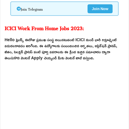
Join Telegram
Join Now
ICICI Work From Home Jobs 2023:
Hello ఫ్రెండ్స్ ఈరోజు ప్రముఖ సంస్థ అయినటువంటి ICICI నుండి భారీ రిక్రూట్మెంట్
విడుదలకావడం జరిగింది. ఈ ఉద్యోగాలకు సంబందించిన అర్హతలు, అప్లికేషన్ ప్రాసెస్,
జీతం, సెలక్షన్ ప్రాసెస్ వంటి పూర్తి వివరాలను ఈ క్రింద ఇచ్చిన సమాచారం ద్వారా
తెలుసుకొని వెంటనే Apply చెయ్యండి మీకు వెంటనే జాబ్ వస్తుంది.