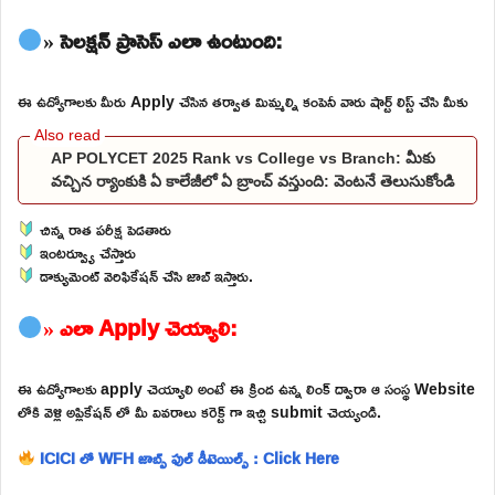
» సెలక్షన్ ప్రాసెస్ ఎలా ఉంటుంది:
ఈ ఉద్యోగాలకు మీరు Apply చేసిన తర్వాత మిమ్మల్ని కంపెనీ వారు షార్ట్ లిస్ట్ చేసి మీకు
AP POLYCET 2025 Rank vs College vs Branch: మీకు
వచ్చిన ర్యాంకుకి ఏ కాలేజీలో ఏ బ్రాంచ్ వస్తుంది: వెంటనే తెలుసుకోండి
చిన్న రాత పరీక్ష పెడతారు
ఇంటర్వ్యూ చేస్తారు
డాక్యుమెంట్ వెరిఫికేషన్ చేసి జాబ్ ఇస్తారు.
» ఎలా Apply చెయ్యాలి:
ఈ ఉద్యోగాలకు apply చెయ్యాలి అంటే ఈ క్రింద ఉన్న లింక్ ద్వారా ఆ సంస్థ Website
లోకి వెళ్లి అప్లికేషన్ లో మీ వివరాలు కరెక్ట్ గా ఇచ్చి submit చెయ్యండి.
ICICI లో WFH జాబ్స్ ఫుల్ డీటెయిల్స్ : Click Here