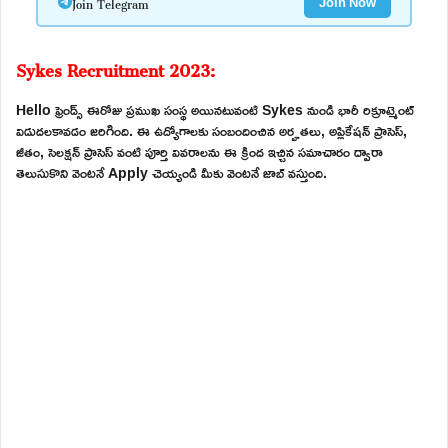
Join Telegram
Join Now
Sykes Recruitment 2023:
Hello ఫ్రెండ్స్ ఈరోజు ప్రముఖ సంస్థ అయినటువంటి Sykes నుండి భారీ రిక్రూట్మెంట్
విడుదలకావడం జరిగింది. ఈ ఉద్యోగాలకు సంబందించిన అర్హతలు, అప్లికేషన్ ప్రాసెస్,
జీతం, సెలక్షన్ ప్రాసెస్ వంటి పూర్తి వివరాలను ఈ క్రింద ఇచ్చిన సమాచారం ద్వారా
తెలుసుకొని వెంటనే Apply చెయ్యండి మీకు వెంటనే జాబ్ వస్తుంది.