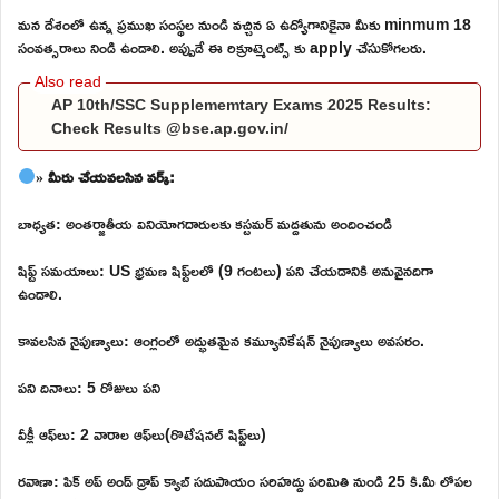
మన దేశంలో ఉన్న ప్రముఖ సంస్థల నుండి వచ్చిన ఏ ఉద్యోగానికైనా మీకు minmum 18
సంవత్సరాలు నిండి ఉండాలి. అప్పుడే ఈ రిక్రూట్మెంట్స్ కు apply చేసుకోగలరు.
AP 10th/SSC Supplememtary Exams 2025 Results:
Check Results @bse.ap.gov.in/
» మీరు చేయవలసిన వర్క్:
బాధ్యత: అంతర్జాతీయ వినియోగదారులకు కస్టమర్ మద్దతును అందించండి
షిఫ్ట్ సమయాలు: US భ్రమణ షిఫ్ట్‌లలో (9 గంటలు) పని చేయడానికి అనువైనదిగా
ఉండాలి.
కావలసిన నైపుణ్యాలు: ఆంగ్లంలో అద్భుతమైన కమ్యూనికేషన్ నైపుణ్యాలు అవసరం.
పని దినాలు: 5 రోజులు పని
వీక్లీ ఆఫ్‌లు: 2 వారాల ఆఫ్‌లు(రొటేషనల్ షిఫ్ట్‌లు)
రవాణా: పిక్ అప్ అండ్ డ్రాప్ క్యాబ్ సదుపాయం సరిహద్దు పరిమితి నుండి 25 కి.మీ లోపల