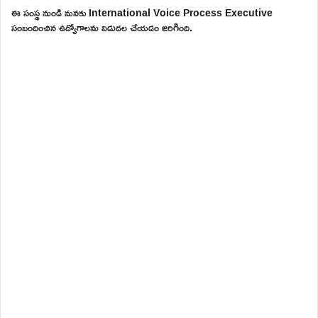
ఈ సంస్థ నుండి మనకు International Voice Process Executive
సంబందించిన ఉద్యోగాలను విడుదల చేయడం జరిగింది.