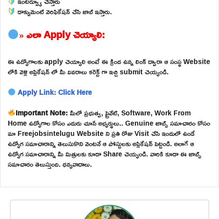
ఇంటర్వ్యూ చేస్తారు
డాక్యుమెంట్ వెరిఫికేషన్ చేసి జాబ్ ఇస్తారు.
» ఎలా Apply చెయ్యాలి:
ఈ ఉద్యోగాలకు apply చెయ్యాలి అంటే ఈ క్రింద ఉన్న లింక్ ద్వారా ఆ సంస్థ Website
లోకి వెళ్లి అప్లికేషన్ లో మీ వివరాలు కరెక్ట్ గా ఇచ్చి submit చెయ్యండి.
Apply Link: Click Here
Important Note:
మీలో ప్రభుత్వ, ప్రైవేట్, Software, Work From
Home ఉద్యోగాల కోసం ఎదురు చూసే అభ్యర్థులు.. Genuine జాబ్స్ సమాచారం కోసం
మా Freejobsintelugu Website ని ప్రతి రోజు Visit చేసి ఇందులో ఉండే
ఉద్యోగ సమాచారాన్ని తెలుసుకొని వెంటనే ఆ పోస్టులకు అప్లికేషన్ పెట్టండి. అలాగే ఆ
ఉద్యోగ సమాచారాన్ని మీ మిత్రులకు కూడా Share చెయ్యండి. వారికి కూడా ఈ జాబ్స్
సమాచారం తెలుస్తుంది. ధన్యవాదాలు.