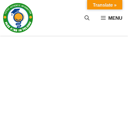
Skip
Translate »
to
content
MENU