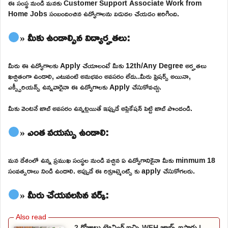
ఈ సంస్థ నుండి మనకు Customer Support Associate Work from
Home Jobs సంబందించిన ఉద్యోగాలను విడుదల చేయడం జరిగింది.
» మీకు ఉండాల్సిన విద్యార్హతలు:
మీరు ఈ ఉద్యోగాలకు Apply చేయాలంటే మీకు 12th/Any Degree అర్హతలు
ఖచ్చితంగా ఉండాలి, ఎటువంటి అనుభవం అవసరం లేదు..మీరు ఫ్రెషర్స్ అయినా,
ఎక్స్పీరియన్స్ ఉన్నవారైనా ఈ ఉద్యోగాలకు Apply చేసుకోవచ్చు.
మీకు వెంటనే జాబ్ అవసరం ఉన్నట్లయితే ఇప్పుడే అప్లికేషన్ పెట్టి జాబ్ పొందండి.
» ఎంత వయస్సు ఉండాలి:
మన దేశంలో ఉన్న ప్రముఖ సంస్థల నుండి వచ్చిన ఏ ఉద్యోగానికైనా మీకు minmum 18
సంవత్సరాలు నిండి ఉండాలి. అప్పుడే ఈ రిక్రూట్మెంట్స్ కు apply చేసుకోగలరు.
» మీరు చేయవలసిన వర్క్:
2 రోజులు ట్రైనింగ్ ఇచ్చి WFH జాబ్స్ ఇస్తారు |