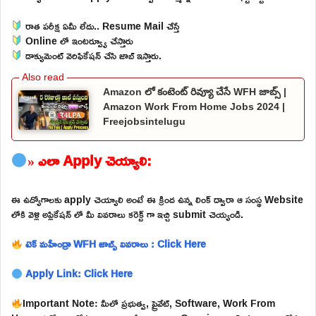
రాత పరీక్ష ఏమీ లేదు.. Resume Mail చేస్తే
Online లో ఇంటర్వ్యూ చేస్తారు
డాక్యుమెంట్ వెరిఫికేషన్ చేసి జాబ్ ఇస్తారు.
Amazon లో కంటెంట్ రివ్యూ చేసే WFH జాబ్స్ |
Amazon Work From Home Jobs 2024 |
Freejobsintelugu
» ఎలా Apply చెయ్యాలి:
ఈ ఉద్యోగాలకు apply చెయ్యాలి అంటే ఈ క్రింద ఉన్న లింక్ ద్వారా ఆ సంస్థ Website
లోకి వెళ్లి అప్లికేషన్ లో మీ వివరాలు కరెక్ట్ గా ఇచ్చి submit చెయ్యండి.
టెక్ మహీంద్రా WFH జాబ్స్ వివరాలు : Click Here
Apply Link: Click Here
Important Note: మీలో ప్రభుత్వ, ప్రైవేట్, Software, Work From