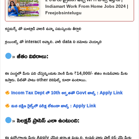
Indiamart Work From Home Jobs 2024 |
Freejobsintelugu
కస్టమర్స్ తో మాట్లాడి వారికి ఉన్నా సమస్యలను తీర్చాలి
క్లయింట్స్ తో interact అవ్వాలి. వారీ data ని నమోదు చెయ్యాలి
» జీతం వివరాలు:
ఈ సంస్థలో మీరు పని చేస్తున్నందుకు నెలకి మీకు ₹14,000/- జీతం కంపెనీవారు మీకు
ఇస్తారు. వీటితో పాటు other బెనిఫిట్స్ కూడా ఉంటాయి.
Incom Tax Dept లో 10th అర్హతతో Govt జాబ్స్ : Apply Link
మన దక్షిణ రైల్వేలో పరీక్ష లేకుండా జాబ్స్ : Apply Link
» సెలక్షన్ ప్రాసెస్ ఎలా ఉంటుంది:
ఈ ఉద్యోగాలకు మీరు Apply చేసిన తర్వాత మిమ్మల్ని కంపెనీ వారు షార్ట్ లిస్ట్ చేసి మీకు