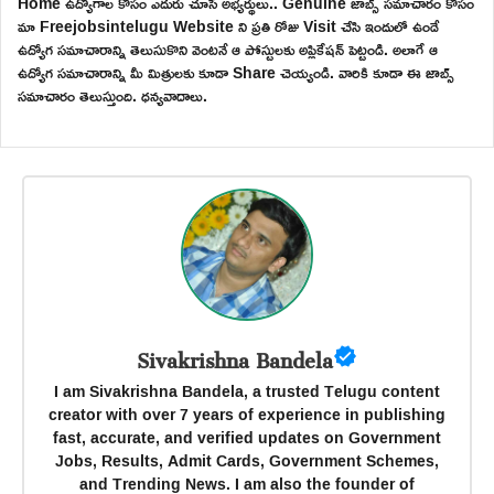
Home ఉద్యోగాల కోసం ఎదురు చూసే అభ్యర్థులు.. Genuine జాబ్స్ సమాచారం కోసం
మా Freejobsintelugu Website ని ప్రతి రోజు Visit చేసి ఇందులో ఉండే
ఉద్యోగ సమాచారాన్ని తెలుసుకొని వెంటనే ఆ పోస్టులకు అప్లికేషన్ పెట్టండి. అలాగే ఆ
ఉద్యోగ సమాచారాన్ని మీ మిత్రులకు కూడా Share చెయ్యండి. వారికి కూడా ఈ జాబ్స్
సమాచారం తెలుస్తుంది. ధన్యవాదాలు.
Sivakrishna Bandela
I am Sivakrishna Bandela, a trusted Telugu content
creator with over 7 years of experience in publishing
fast, accurate, and verified updates on Government
Jobs, Results, Admit Cards, Government Schemes,
and Trending News. I am also the founder of