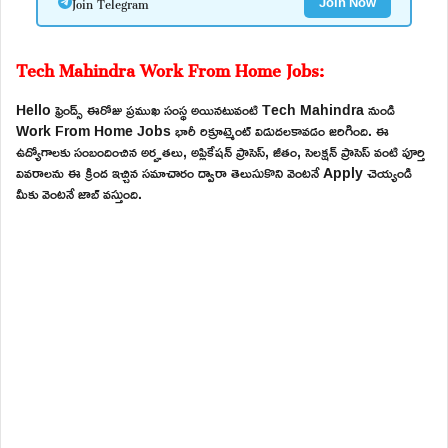
Join Telegram
Join Now
Tech Mahindra Work From Home Jobs:
Hello ఫ్రెండ్స్ ఈరోజు ప్రముఖ సంస్థ అయినటువంటి Tech Mahindra నుండి
Work From Home Jobs భారీ రిక్రూట్మెంట్ విడుదలకావడం జరిగింది. ఈ
ఉద్యోగాలకు సంబందించిన అర్హతలు, అప్లికేషన్ ప్రాసెస్, జీతం, సెలక్షన్ ప్రాసెస్ వంటి పూర్తి
వివరాలను ఈ క్రింద ఇచ్చిన సమాచారం ద్వారా తెలుసుకొని వెంటనే Apply చెయ్యండి
మీకు వెంటనే జాబ్ వస్తుంది.