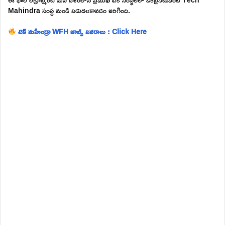
Mahindra సంస్థ నుండి విడుదలకావడం జరిగింది.
టెక్ మహీంద్రా WFH జాబ్స్ వివరాలు : Click Here