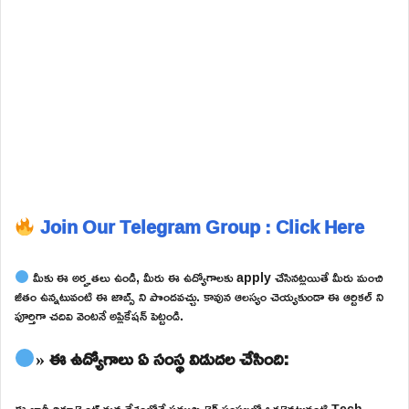
Join Our Telegram Group : Click Here
మీకు ఈ అర్హతలు ఉండి, మీరు ఈ ఉద్యోగాలకు apply చేసినట్లయితే మీరు మంచి
జీతం ఉన్నటువంటి ఈ జాబ్స్ ని పొందవచ్చు. కావున ఆలస్యం చెయ్యకుండా ఈ ఆర్టికల్ ని
పూర్తిగా చదివి వెంటనే అప్లికేషన్ పెట్టండి.
» ఈ ఉద్యోగాలు ఏ సంస్థ విడుదల చేసింది:
ఈ భారీ రిక్రూట్మెంట్ మన దేశంలోనే ప్రముఖ టెక్ సంస్థలలో ఒకటైనటువంటి Tech