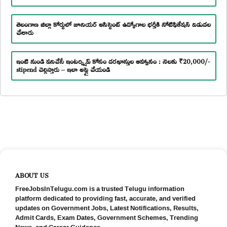
తెలంగాణ జిల్లా కోర్టులో జూనియర్ అసిస్టెంట్ ఉద్యోగాల భర్తీకి నోటిఫికేషన్ విడుదల
చేశారు
ఇంటి నుండి పనిచేసే ఇంటర్న్షిప్ కోసం దరఖాస్తుల ఆహ్వానం : నెలకు ₹20,000/-
stipend చెల్లిస్తారు – ఇలా అప్లై చేయండి
ABOUT US
FreeJobsInTelugu.com is a trusted Telugu information
platform dedicated to providing fast, accurate, and verified
updates on Government Jobs, Latest Notifications, Results,
Admit Cards, Exam Dates, Government Schemes, Trending