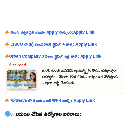
తెలుగు వచ్చిన ప్రతి ఒక్కరూ Apply చెయ్యండి:Apply Link
CISCO లో డిగ్రీ అయినవారికి ట్రైనింగ్ + జాబ్ : Apply Link
Urban Company 3 నెలలు ట్రైనింగ్ ఇచ్చి జాబ్ : Apply Link
ఇంటి నుండి పనిచేసే ఇంటర్న్షిప్ కోసం దరఖాస్తుల
ఆహ్వానం : నెలకు ₹20,000/- stipend చెల్లిస్తారు
– ఇలా అప్లై చేయండి
Nxtwave లో తెలుగు వారికి WFH జాబ్స్ : Apply Link
» విడుదల చేసిన ఉద్యోగాల వివరాలు: