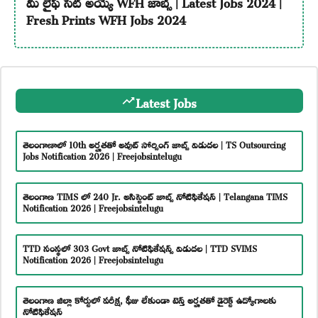
మీ లైఫ్ సెట్ అయ్యే WFH జాబ్స్ | Latest Jobs 2024 |
Fresh Prints WFH Jobs 2024
Latest Jobs
తెలంగాణాలో 10th అర్హతతో అవుట్ సోర్సింగ్ జాబ్స్ విడుదల | TS Outsourcing
Jobs Notification 2026 | Freejobsintelugu
తెలంగాణ TIMS లో 240 Jr. అసిస్టెంట్ జాబ్స్ నోటిఫికేషన్ | Telangana TIMS
Notification 2026 | Freejobsintelugu
TTD సంస్థలో 303 Govt జాబ్స్ నోటిఫికేషన్స్ విడుదల | TTD SVIMS
Notification 2026 | Freejobsintelugu
తెలంగాణ జిల్లా కోర్టులో పరీక్ష, ఫీజు లేకుండా టెన్త్ అర్హతతో డైరెక్ట్ ఉద్యోగాలకు
నోటిఫికేషన్