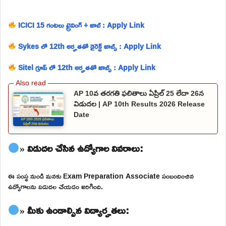
ICICI 15 గంటలు ట్రైనింగ్ + జాబ్ : Apply Link
Sykes లో 12th అర్హతతో డైరెక్ట్ జాబ్స్ : Apply Link
Sitel గ్రూప్ లో 12th అర్హతతో జాబ్స్ : Apply Link
AP 10వ తరగతి ఫలితాలు ఏప్రిల్ 25 లేదా 26న
విడుదల | AP 10th Results 2026 Release
Date
» విడుదల చేసిన ఉద్యోగాల వివరాలు:
ఈ సంస్థ నుండి మనకు Exam Preparation Associate సంబందించిన
ఉద్యోగాలను విడుదల చేయడం జరిగింది.
» మీకు ఉండాల్సిన విద్యార్హతలు: