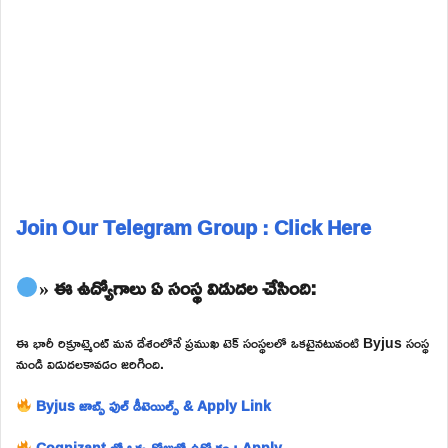
Join Our Telegram Group : Click Here
» ఈ ఉద్యోగాలు ఏ సంస్థ విడుదల చేసింది:
ఈ భారీ రిక్రూట్మెంట్ మన దేశంలోనే ప్రముఖ టెక్ సంస్థలలో ఒకటైనటువంటి Byjus సంస్థ
నుండి విడుదలకావడం జరిగింది.
Byjus జాబ్స్ ఫుల్ డీటెయిల్స్ & Apply Link
Cognizant లో ఒక్క రోజులో ఉద్యోగం : Apply