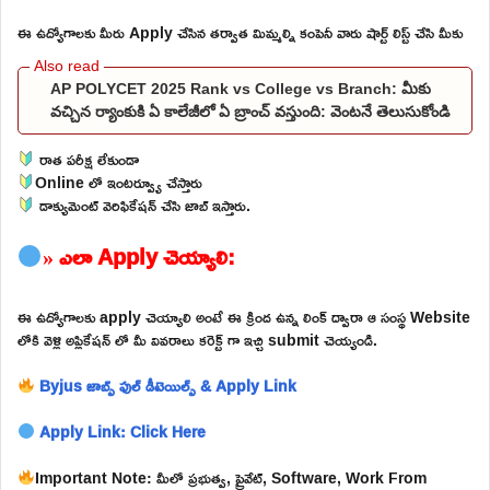
ఈ ఉద్యోగాలకు మీరు Apply చేసిన తర్వాత మిమ్మల్ని కంపెనీ వారు షార్ట్ లిస్ట్ చేసి మీకు
AP POLYCET 2025 Rank vs College vs Branch: మీకు
వచ్చిన ర్యాంకుకి ఏ కాలేజీలో ఏ బ్రాంచ్ వస్తుంది: వెంటనే తెలుసుకోండి
రాత పరీక్ష లేకుండా
Online లో ఇంటర్వ్యూ చేస్తారు
డాక్యుమెంట్ వెరిఫికేషన్ చేసి జాబ్ ఇస్తారు.
» ఎలా Apply చెయ్యాలి:
ఈ ఉద్యోగాలకు apply చెయ్యాలి అంటే ఈ క్రింద ఉన్న లింక్ ద్వారా ఆ సంస్థ Website
లోకి వెళ్లి అప్లికేషన్ లో మీ వివరాలు కరెక్ట్ గా ఇచ్చి submit చెయ్యండి.
Byjus జాబ్స్ ఫుల్ డీటెయిల్స్ & Apply Link
Apply Link: Click Here
Important Note: మీలో ప్రభుత్వ, ప్రైవేట్, Software, Work From