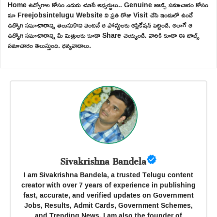
Home ఉద్యోగాల కోసం ఎదురు చూసే అభ్యర్థులు.. Genuine జాబ్స్ సమాచారం కోసం
మా Freejobsintelugu Website ని ప్రతి రోజు Visit చేసి ఇందులో ఉండే
ఉద్యోగ సమాచారాన్ని తెలుసుకొని వెంటనే ఆ పోస్టులకు అప్లికేషన్ పెట్టండి. అలాగే ఆ
ఉద్యోగ సమాచారాన్ని మీ మిత్రులకు కూడా Share చెయ్యండి. వారికి కూడా ఈ జాబ్స్
సమాచారం తెలుస్తుంది. ధన్యవాదాలు.
Sivakrishna Bandela
I am Sivakrishna Bandela, a trusted Telugu content
creator with over 7 years of experience in publishing
fast, accurate, and verified updates on Government
Jobs, Results, Admit Cards, Government Schemes,
and Trending News. I am also the founder of