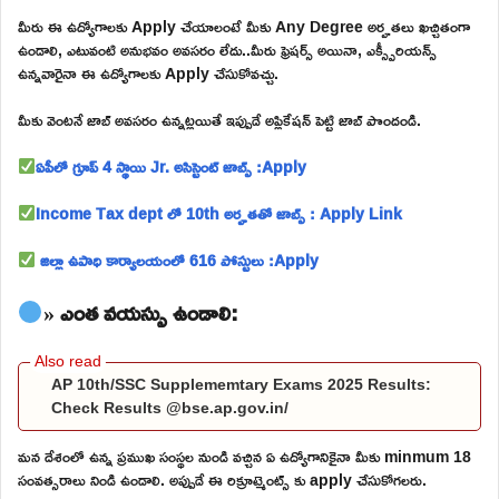
మీరు ఈ ఉద్యోగాలకు Apply చేయాలంటే మీకు Any Degree అర్హతలు ఖచ్చితంగా
ఉండాలి, ఎటువంటి అనుభవం అవసరం లేదు..మీరు ఫ్రెషర్స్ అయినా, ఎక్స్పీరియన్స్
ఉన్నవారైనా ఈ ఉద్యోగాలకు Apply చేసుకోవచ్చు.
మీకు వెంటనే జాబ్ అవసరం ఉన్నట్లయితే ఇప్పుడే అప్లికేషన్ పెట్టి జాబ్ పొందండి.
ఏపీలో గ్రూప్ 4 స్థాయి Jr. అసిస్టెంట్ జాబ్స్ :Apply
Income Tax dept లో 10th అర్హతతో జాబ్స్ : Apply Link
జిల్లా ఉపాధి కార్యాలయంలో 616 పోస్టులు :Apply
» ఎంత వయస్సు ఉండాలి:
AP 10th/SSC Supplememtary Exams 2025 Results:
Check Results @bse.ap.gov.in/
మన దేశంలో ఉన్న ప్రముఖ సంస్థల నుండి వచ్చిన ఏ ఉద్యోగానికైనా మీకు minmum 18
సంవత్సరాలు నిండి ఉండాలి. అప్పుడే ఈ రిక్రూట్మెంట్స్ కు apply చేసుకోగలరు.