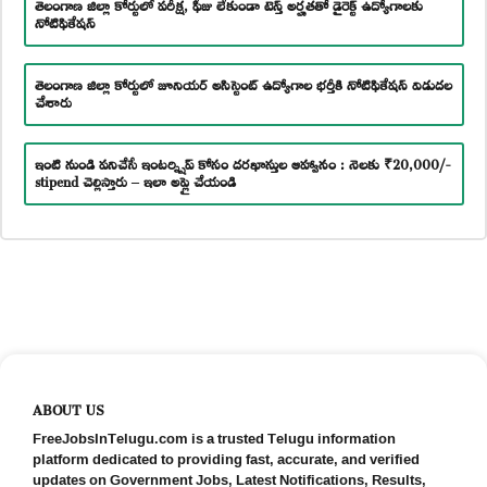
తెలంగాణ జిల్లా కోర్టులో పరీక్ష, ఫీజు లేకుండా టెన్త్ అర్హతతో డైరెక్ట్ ఉద్యోగాలకు
నోటిఫికేషన్
తెలంగాణ జిల్లా కోర్టులో జూనియర్ అసిస్టెంట్ ఉద్యోగాల భర్తీకి నోటిఫికేషన్ విడుదల
చేశారు
ఇంటి నుండి పనిచేసే ఇంటర్న్షిప్ కోసం దరఖాస్తుల ఆహ్వానం : నెలకు ₹20,000/-
stipend చెల్లిస్తారు – ఇలా అప్లై చేయండి
ABOUT US
FreeJobsInTelugu.com is a trusted Telugu information
platform dedicated to providing fast, accurate, and verified
updates on Government Jobs, Latest Notifications, Results,