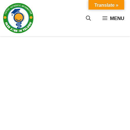
Skip
Translate »
to
content
MENU