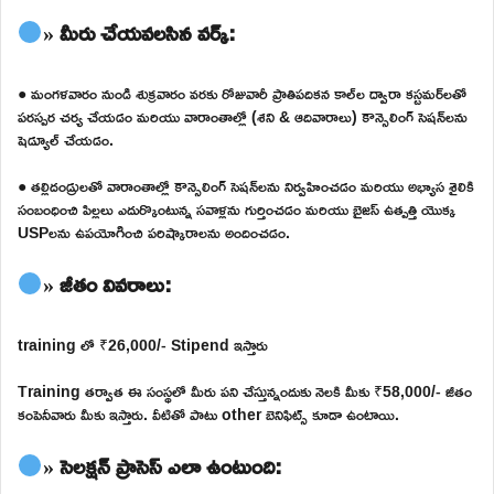
» మీరు చేయవలసిన వర్క్:
● మంగళవారం నుండి శుక్రవారం వరకు రోజువారీ ప్రాతిపదికన కాల్‌ల ద్వారా కస్టమర్‌లతో
పరస్పర చర్య చేయడం మరియు వారాంతాల్లో (శని & ఆదివారాలు) కౌన్సెలింగ్ సెషన్‌లను
షెడ్యూల్ చేయడం.
● తల్లిదండ్రులతో వారాంతాల్లో కౌన్సెలింగ్ సెషన్‌లను నిర్వహించడం మరియు అభ్యాస శైలికి
సంబంధించి పిల్లలు ఎదుర్కొంటున్న సవాళ్లను గుర్తించడం మరియు బైజస్ ఉత్పత్తి యొక్క
USPలను ఉపయోగించి పరిష్కారాలను అందించడం.
» జీతం వివరాలు:
training లో ₹26,000/- Stipend ఇస్తారు
Training తర్వాత ఈ సంస్థలో మీరు పని చేస్తున్నందుకు నెలకి మీకు ₹58,000/- జీతం
కంపెనీవారు మీకు ఇస్తారు. వీటితో పాటు other బెనిఫిట్స్ కూడా ఉంటాయి.
» సెలక్షన్ ప్రాసెస్ ఎలా ఉంటుంది: