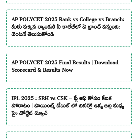
AP POLYCET 2025 Rank vs College vs Branch:
మీకు వచ్చిన ర్యాంకుకి ఏ కాలేజీలో ఏ బ్రాంచ్ వస్తుంది:
వెంటనే తెలుసుకోండి
AP POLYCET 2025 Final Results | Download
Scorecard & Results Now
IPL 2025 : SRH vs CSK – ప్లే ఆఫ్ కోసం కీలక
పోరాటం | పాయింట్స్ టేబుల్ లో చివర్లో ఉన్న జట్ల మధ్య
హై వోల్టేజ్ మ్యాచ్