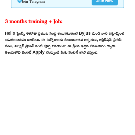
Join Telegram
Join Now
3 months training + Job:
Hello ఫ్రెండ్స్ ఈరోజు ప్రముఖ సంస్థ అయినటువంటి Byjus నుండి భారీ రిక్రూట్మెంట్
విడుదలకావడం జరిగింది. ఈ ఉద్యోగాలకు సంబందించిన అర్హతలు, అప్లికేషన్ ప్రాసెస్,
జీతం, సెలక్షన్ ప్రాసెస్ వంటి పూర్తి వివరాలను ఈ క్రింద ఇచ్చిన సమాచారం ద్వారా
తెలుసుకొని వెంటనే Apply చెయ్యండి మీకు వెంటనే జాబ్ వస్తుంది.