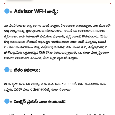
» Advisor WFH జాబ్స్:
మా సలహాదారులు అన్ని రంగాల నుండి వచ్చారు. కొంతమంది అనుభవజ్ఞులు, వారి జీవితంలో
కొత్త అధ్యాయాన్ని ప్రారంభించాలని కోరుకుంటారు, అయితే మా సలహాదారులు కొందరు
గృహిణులు, వారు సమాజంలో సానుకూల ప్రభావాన్ని సృష్టించాలని కోరుకుంటారు. మేము
కొత్త అవకాశాలను కోరుకునే నిపుణులైన సలహాదారులను కూడా కలిగి ఉన్నాము, అయితే
మా ఇతర సలహాదారులు కొత్త, ఉత్తేజకరమైన సవాళ్ల కోసం వెతుకుతున్న ఉద్వేగభరితమైన
గో-గెటర్లు.మీరు అర్థవంతమైన కెరీర్ కోసం వెతుకుతున్నట్లయితే, అది కూడా సంతృప్తికరంగా
మరియు బహుమతిగా ఉంటుంది, మీరు సరైన స్థానానికి వచ్చారు.
» జీతం వివరాలు:
ఈ సంస్థలో మీరు పని చేస్తున్నందుకు నెలకి మీకు ₹20,000/- జీతం కంపెనీవారు మీకు
ఇస్తారు. వీటితో పాటు other బెనిఫిట్స్ కూడా ఉంటాయి.
» సెలక్షన్ ప్రాసెస్ ఎలా ఉంటుంది: