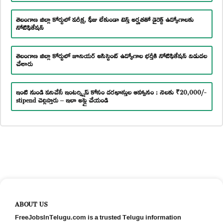
తెలంగాణ జిల్లా కోర్టులో పరీక్ష, ఫీజు లేకుండా టెన్త్ అర్హతతో డైరెక్ట్ ఉద్యోగాలకు
నోటిఫికేషన్
తెలంగాణ జిల్లా కోర్టులో జూనియర్ అసిస్టెంట్ ఉద్యోగాల భర్తీకి నోటిఫికేషన్ విడుదల
చేశారు
ఇంటి నుండి పనిచేసే ఇంటర్న్షిప్ కోసం దరఖాస్తుల ఆహ్వానం : నెలకు ₹20,000/-
stipend చెల్లిస్తారు – ఇలా అప్లై చేయండి
ABOUT US
FreeJobsInTelugu.com is a trusted Telugu information