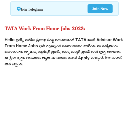
Join Telegram
Join Now
TATA Work From Home Jobs 2023:
Hello ఫ్రెండ్స్ ఈరోజు ప్రముఖ సంస్థ అయినటువంటి TATA నుండి Advisor Work
From Home Jobs భారీ రిక్రూట్మెంట్ విడుదలకావడం జరిగింది. ఈ ఉద్యోగాలకు
సంబందించిన అర్హతలు, అప్లికేషన్ ప్రాసెస్, జీతం, సెలక్షన్ ప్రాసెస్ వంటి పూర్తి వివరాలను
ఈ క్రింద ఇచ్చిన సమాచారం ద్వారా తెలుసుకొని వెంటనే Apply చెయ్యండి మీకు వెంటనే
జాబ్ వస్తుంది.