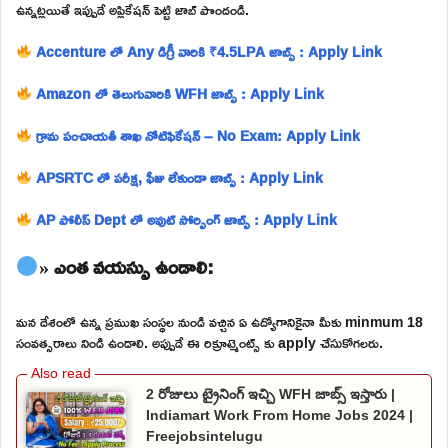
ఉన్నట్లయితే ఇప్పుడే అప్లికేషన్ పెట్టి జాబ్ పొందండి.
Accenture లో Any డిగ్రీ వారికి ₹4.5LPA జాబ్స్ : Apply Link
Amazon లో తెలుగువారికి WFH జాబ్స్ : Apply Link
గ్రామ పంచాయతీ శాఖ నోటిఫికేషన్ – No Exam: Apply Link
APSRTC లో పరీక్ష, ఫీజు లేకుండా జాబ్స్ : Apply Link
AP పోలీస్ Dept లో అవుట్ సోర్సింగ్ జాబ్స్ : Apply Link
» ఎంత వయస్సు ఉండాలి:
మన దేశంలో ఉన్న ప్రముఖ సంస్థల నుండి వచ్చిన ఏ ఉద్యోగానికైనా మీకు minmum 18
సంవత్సరాలు నిండి ఉండాలి. అప్పుడే ఈ రిక్రూట్మెంట్స్ కు apply చేసుకోగలరు.
2 రోజులు ట్రైనింగ్ ఇచ్చి WFH జాబ్స్ ఇస్తారు |
Indiamart Work From Home Jobs 2024 |
Freejobsintelugu