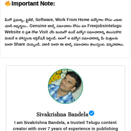
Important Note:
మీలో ప్రభుత్వ, ప్రైవేట్, Software, Work From Home ఉద్యోగాల కోసం ఎదురు
చూసే అభ్యర్థులు.. Genuine జాబ్స్ సమాచారం కోసం మా Freejobsintelugu
Website ని ప్రతి రోజు Visit చేసి ఇందులో ఉండే ఉద్యోగ సమాచారాన్ని తెలుసుకొని
వెంటనే ఆ పోస్టులకు అప్లికేషన్ పెట్టండి. అలాగే ఆ ఉద్యోగ సమాచారాన్ని మీ మిత్రులకు
కూడా Share చెయ్యండి. వారికి కూడా ఈ జాబ్స్ సమాచారం తెలుస్తుంది. ధన్యవాదాలు.
Sivakrishna Bandela
I am Sivakrishna Bandela, a trusted Telugu content
creator with over 7 years of experience in publishing