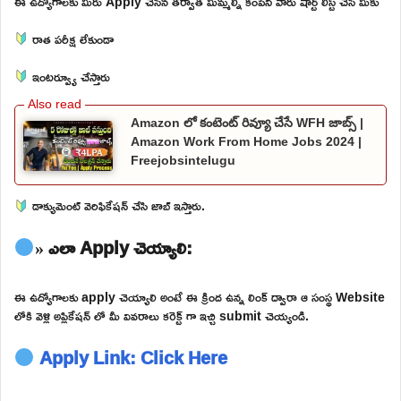
ఈ ఉద్యోగాలకు మీరు Apply చేసిన తర్వాత మిమ్మల్ని కంపెనీ వారు షార్ట్ లిస్ట్ చేసి మీకు
రాత పరీక్ష లేకుండా
ఇంటర్వ్యూ చేస్తారు
Amazon లో కంటెంట్ రివ్యూ చేసే WFH జాబ్స్ |
Amazon Work From Home Jobs 2024 |
Freejobsintelugu
డాక్యుమెంట్ వెరిఫికేషన్ చేసి జాబ్ ఇస్తారు.
» ఎలా Apply చెయ్యాలి:
ఈ ఉద్యోగాలకు apply చెయ్యాలి అంటే ఈ క్రింద ఉన్న లింక్ ద్వారా ఆ సంస్థ Website
లోకి వెళ్లి అప్లికేషన్ లో మీ వివరాలు కరెక్ట్ గా ఇచ్చి submit చెయ్యండి.
Apply Link: Click Here