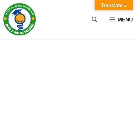
Skip
Translate »
to
content
MENU