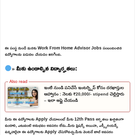
ఈ సంస్థ నుండి మనకు Work From Home Advisor Jobs సంబందించిన
ఉద్యోగాలను విడుదల చేయడం జరిగింది.
» మీకు ఉండాల్సిన విద్యార్హతలు:
ఇంటి నుండి పనిచేసే ఇంటర్న్షిప్ కోసం దరఖాస్తుల
ఆహ్వానం : నెలకు ₹20,000/- stipend చెల్లిస్తారు
– ఇలా అప్లై చేయండి
మీరు ఈ ఉద్యోగాలకు Apply చేయాలంటే మీకు 12th Pass అర్హతలు ఖచ్చితంగా
ఉండాలి, ఎటువంటి అనుభవం అవసరం లేదు..మీరు ఫ్రెషర్స్ అయినా, ఎక్స్పీరియన్స్
ఉన్నవారైనా ఈ ఉద్యోగాలకు Apply చేసుకోవచ్చు.మీకు వెంటనే జాబ్ అవసరం