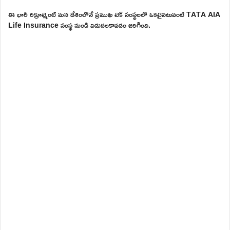
ఈ భారీ రిక్రూట్మెంట్ మన దేశంలోనే ప్రముఖ టెక్ సంస్థలలో ఒకటైనటువంటి TATA AIA
Life Insurance సంస్థ నుండి విడుదలకావడం జరిగింది.