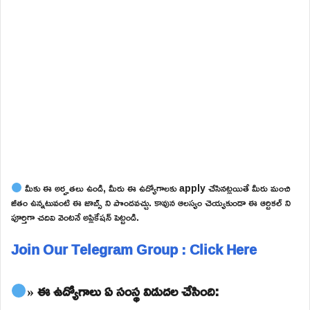
మీకు ఈ అర్హతలు ఉండి, మీరు ఈ ఉద్యోగాలకు apply చేసినట్లయితే మీరు మంచి
జీతం ఉన్నటువంటి ఈ జాబ్స్ ని పొందవచ్చు. కావున ఆలస్యం చెయ్యకుండా ఈ ఆర్టికల్ ని
పూర్తిగా చదివి వెంటనే అప్లికేషన్ పెట్టండి.
Join Our Telegram Group : Click Here
» ఈ ఉద్యోగాలు ఏ సంస్థ విడుదల చేసింది: