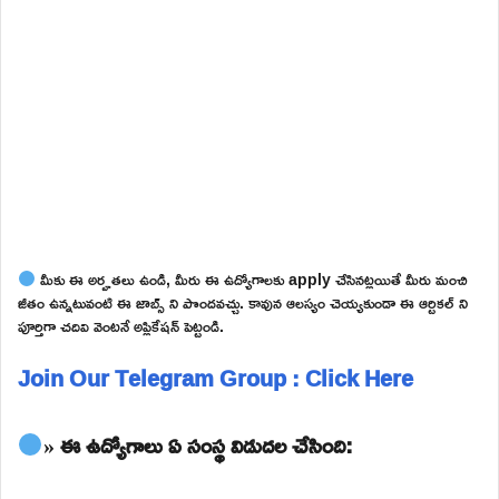
మీకు ఈ అర్హతలు ఉండి, మీరు ఈ ఉద్యోగాలకు apply చేసినట్లయితే మీరు మంచి
జీతం ఉన్నటువంటి ఈ జాబ్స్ ని పొందవచ్చు. కావున ఆలస్యం చెయ్యకుండా ఈ ఆర్టికల్ ని
పూర్తిగా చదివి వెంటనే అప్లికేషన్ పెట్టండి.
Join Our Telegram Group : Click Here
» ఈ ఉద్యోగాలు ఏ సంస్థ విడుదల చేసింది: