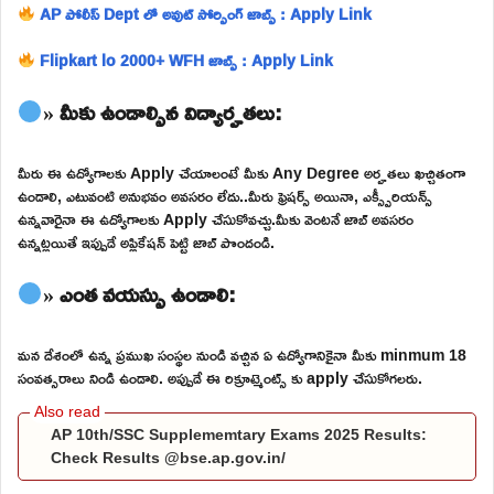
AP పోలీస్ Dept లో అవుట్ సోర్సింగ్ జాబ్స్ : Apply Link
Flipkart lo 2000+ WFH జాబ్స్ : Apply Link
» మీకు ఉండాల్సిన విద్యార్హతలు:
మీరు ఈ ఉద్యోగాలకు Apply చేయాలంటే మీకు Any Degree అర్హతలు ఖచ్చితంగా
ఉండాలి, ఎటువంటి అనుభవం అవసరం లేదు..మీరు ఫ్రెషర్స్ అయినా, ఎక్స్పీరియన్స్
ఉన్నవారైనా ఈ ఉద్యోగాలకు Apply చేసుకోవచ్చు.మీకు వెంటనే జాబ్ అవసరం
ఉన్నట్లయితే ఇప్పుడే అప్లికేషన్ పెట్టి జాబ్ పొందండి.
» ఎంత వయస్సు ఉండాలి:
మన దేశంలో ఉన్న ప్రముఖ సంస్థల నుండి వచ్చిన ఏ ఉద్యోగానికైనా మీకు minmum 18
సంవత్సరాలు నిండి ఉండాలి. అప్పుడే ఈ రిక్రూట్మెంట్స్ కు apply చేసుకోగలరు.
AP 10th/SSC Supplememtary Exams 2025 Results:
Check Results @bse.ap.gov.in/