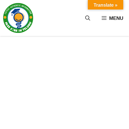
Skip
Translate »
to
content
MENU