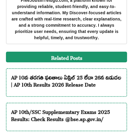
FreeJobsInTelugu.com, a platform known for
providing reliable, student-friendly, and easy-to-
understand information. My Discover-focused articles
are crafted with real-time research, clear explanations,
and a strong commitment to accuracy. I always
prioritize user needs, ensuring that every update is
helpful, timely, and trustworthy.
Related Posts
AP 10వ తరగతి ఫలితాలు ఏప్రిల్ 25 లేదా 26న విడుదల
| AP 10th Results 2026 Release Date
AP 10th/SSC Supplememtary Exams 2025
Results: Check Results @bse.ap.gov.in/