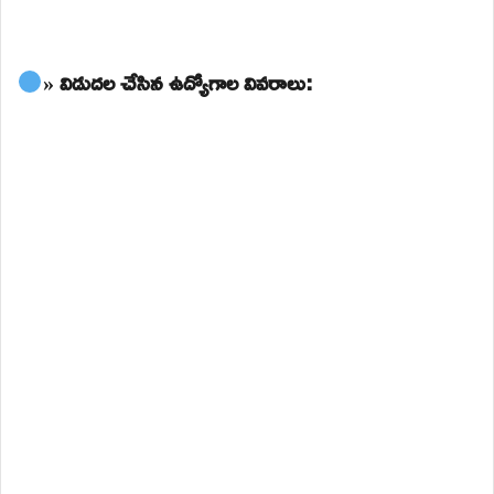
» విడుదల చేసిన ఉద్యోగాల వివరాలు: