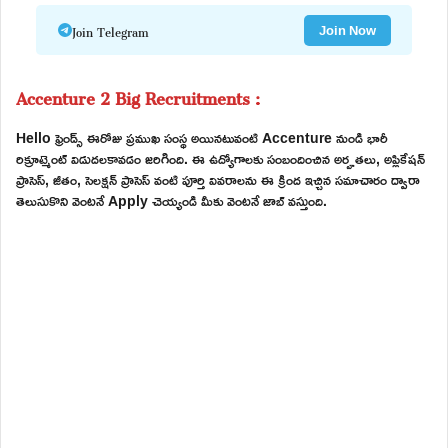
Join Telegram
Join Now
Accenture 2 Big Recruitments :
Hello ఫ్రెండ్స్ ఈరోజు ప్రముఖ సంస్థ అయినటువంటి Accenture నుండి భారీ
రిక్రూట్మెంట్ విడుదలకావడం జరిగింది. ఈ ఉద్యోగాలకు సంబందించిన అర్హతలు, అప్లికేషన్
ప్రాసెస్, జీతం, సెలక్షన్ ప్రాసెస్ వంటి పూర్తి వివరాలను ఈ క్రింద ఇచ్చిన సమాచారం ద్వారా
తెలుసుకొని వెంటనే Apply చెయ్యండి మీకు వెంటనే జాబ్ వస్తుంది.