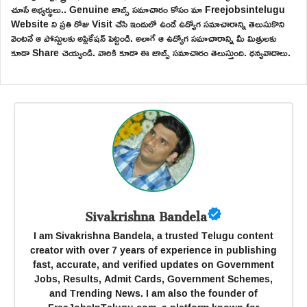
చూసే అభ్యర్థులు.. Genuine జాబ్స్ సమాచారం కోసం మా Freejobsintelugu
Website ని ప్రతి రోజు Visit చేసి ఇందులో ఉండే ఉద్యోగ సమాచారాన్ని తెలుసుకొని
వెంటనే ఆ పోస్టులకు అప్లికేషన్ పెట్టండి. అలాగే ఆ ఉద్యోగ సమాచారాన్ని మీ మిత్రులకు
కూడా Share చెయ్యండి. వారికి కూడా ఈ జాబ్స్ సమాచారం తెలుస్తుంది. ధన్యవాదాలు.
Sivakrishna Bandela
I am Sivakrishna Bandela, a trusted Telugu content
creator with over 7 years of experience in publishing
fast, accurate, and verified updates on Government
Jobs, Results, Admit Cards, Government Schemes,
and Trending News. I am also the founder of