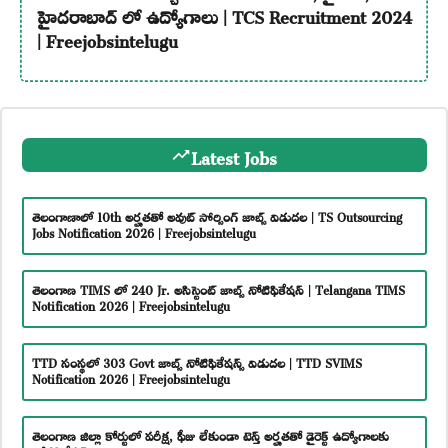
హైదరాబాద్ లో ఉద్యోగాలు | TCS Recruitment 2024
| Freejobsintelugu
Latest Jobs
తెలంగాణాలో 10th అర్హతతో అవుట్ సోర్సింగ్ జాబ్స్ విడుదల | TS Outsourcing
Jobs Notification 2026 | Freejobsintelugu
తెలంగాణ TIMS లో 240 Jr. అసిస్టెంట్ జాబ్స్ నోటిఫికేషన్ | Telangana TIMS
Notification 2026 | Freejobsintelugu
TTD సంస్థలో 303 Govt జాబ్స్ నోటిఫికేషన్స్ విడుదల | TTD SVIMS
Notification 2026 | Freejobsintelugu
తెలంగాణ జిల్లా కోర్టులో పరీక్ష, ఫీజు లేకుండా టెన్త్ అర్హతతో డైరెక్ట్ ఉద్యోగాలకు