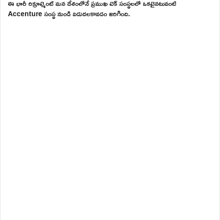
ఈ భారీ రిక్రూట్మెంట్ మన దేశంలోనే ప్రముఖ టెక్ సంస్థలలో ఒకటైనటువంటి
Accenture సంస్థ నుండి విడుదలకావడం జరిగింది.