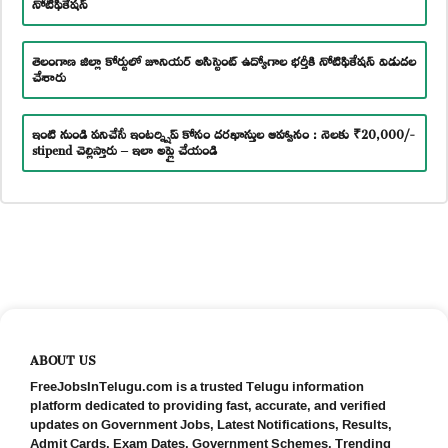
నోటిఫికేషన్
తెలంగాణ జిల్లా కోర్టులో జూనియర్ అసిస్టెంట్ ఉద్యోగాల భర్తీకి నోటిఫికేషన్ విడుదల
చేశారు
ఇంటి నుండి పనిచేసే ఇంటర్న్షిప్ కోసం దరఖాస్తుల ఆహ్వానం : నెలకు ₹20,000/-
stipend చెల్లిస్తారు – ఇలా అప్లై చేయండి
ABOUT US
FreeJobsInTelugu.com is a trusted Telugu information
platform dedicated to providing fast, accurate, and verified
updates on Government Jobs, Latest Notifications, Results,
Admit Cards, Exam Dates, Government Schemes, Trending