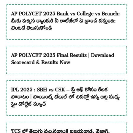
AP POLYCET 2025 Rank vs College vs Branch:
మీకు వచ్చిన ర్యాంకుకి ఏ కాలేజీలో ఏ బ్రాంచ్ వస్తుంది:
వెంటనే తెలుసుకోండి
AP POLYCET 2025 Final Results | Download
Scorecard & Results Now
IPL 2025 : SRH vs CSK – ప్లే ఆఫ్ కోసం కీలక
పోరాటం | పాయింట్స్ టేబుల్ లో చివర్లో ఉన్న జట్ల మధ్య
హై వోల్టేజ్ మ్యాచ్
TCS లో తెలుగు వచ్చినవారికి విజయవాడ, వైజాగ్,