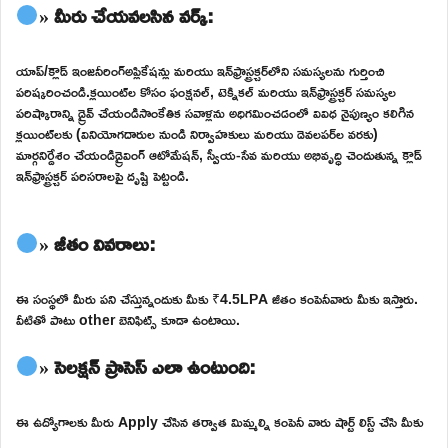
» మీరు చేయవలసిన వర్క్:
యాప్/క్లౌడ్ ఇంజనీరింగ్అప్లికేషన్లు మరియు ఇన్‌ఫ్రాస్ట్రక్చర్‌లోని సమస్యలను గుర్తించి
పరిష్కరించండి.క్లయింట్‌ల కోసం ఫంక్షనల్, టెక్నికల్ మరియు ఇన్‌ఫ్రాస్ట్రక్చర్ సమస్యల
పరిష్కారాన్ని డ్రైవ్ చేయండిసాంకేతిక సవాళ్లను అధిగమించడంలో వివిధ నైపుణ్యం కలిగిన
క్లయింట్‌లకు (వినియోగదారుల నుండి నిర్వాహకులు మరియు డెవలపర్‌ల వరకు)
మార్గనిర్దేశం చేయండిడ్రైవింగ్ ఆటోమేషన్, స్వీయ-సేవ మరియు అభివృద్ధి చెందుతున్న క్లౌడ్
ఇన్‌ఫ్రాస్ట్రక్చర్ పరిసరాలపై దృష్టి పెట్టండి.
» జీతం వివరాలు:
ఈ సంస్థలో మీరు పని చేస్తున్నందుకు మీకు ₹4.5LPA జీతం కంపెనీవారు మీకు ఇస్తారు.
వీటితో పాటు other బెనిఫిట్స్ కూడా ఉంటాయి.
» సెలక్షన్ ప్రాసెస్ ఎలా ఉంటుంది:
ఈ ఉద్యోగాలకు మీరు Apply చేసిన తర్వాత మిమ్మల్ని కంపెనీ వారు షార్ట్ లిస్ట్ చేసి మీకు