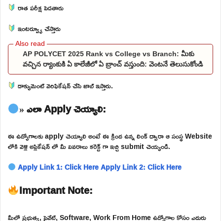
రాత పరీక్ష పెడతారు
ఇంటర్వ్యూ చేస్తారు
AP POLYCET 2025 Rank vs College vs Branch: మీకు
వచ్చిన ర్యాంకుకి ఏ కాలేజీలో ఏ బ్రాంచ్ వస్తుంది: వెంటనే తెలుసుకోండి
డాక్యుమెంట్ వెరిఫికేషన్ చేసి జాబ్ ఇస్తారు.
» ఎలా Apply చెయ్యాలి:
ఈ ఉద్యోగాలకు apply చెయ్యాలి అంటే ఈ క్రింద ఉన్న లింక్ ద్వారా ఆ సంస్థ Website
లోకి వెళ్లి అప్లికేషన్ లో మీ వివరాలు కరెక్ట్ గా ఇచ్చి submit చెయ్యండి.
Apply Link 1: Click Here
Apply Link 2: Click Here
Important Note:
మీలో ప్రభుత్వ, ప్రైవేట్, Software, Work From Home ఉద్యోగాల కోసం ఎదురు